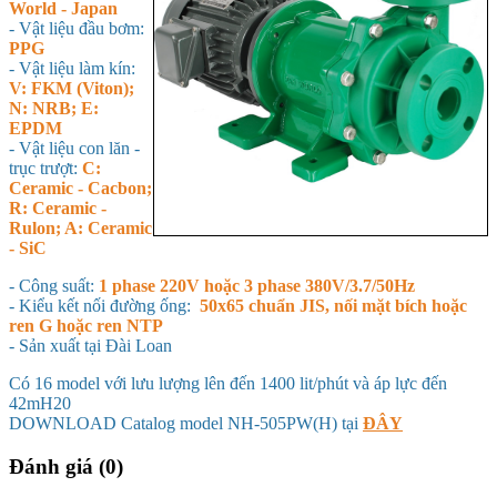
World - Japan
- Vật liệu đầu bơm:
PPG
- Vật liệu làm kín:
V: FKM (Viton);
N: NRB; E:
EPDM
- Vật liệu con lăn -
trục trượt:
C:
Ceramic - Cacbon;
R: Ceramic -
Rulon; A: Ceramic
- SiC
- Công suất:
1 phase 220V hoặc 3 phase 380V/3.7/50Hz
- Kiểu kết nối đường ống:
50x65 chuẩn JIS, nối mặt bích hoặc
ren G hoặc ren NTP
- Sản xuất tại Đài Loan
Có 16 model với lưu lượng lên đến 1400 lit/phút và áp lực đến
42mH20
DOWNLOAD Catalog model NH-505PW(H) tại
ĐÂY
Đánh giá (0)