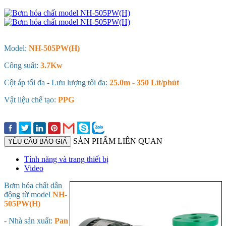
Model:
NH-505PW(H)
Công suất:
3.7Kw
Cột áp tối đa - Lưu lượng tối đa:
25.0m - 350 Lít/phút
Vật liệu chế tạo:
PPG
SẢN PHẨM LIÊN QUAN
YÊU CẦU BÁO GIÁ
Tính năng và trang thiết bị
Video
Bơm hóa chất dẫn
động từ model
NH-
505PW(H)
- Nhà sản xuất:
Pan