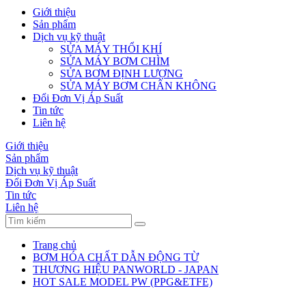
Giới thiệu
Sản phẩm
Dịch vụ kỹ thuật
SỬA MÁY THỔI KHÍ
SỬA MÁY BƠM CHÌM
SỬA BƠM ĐỊNH LƯỢNG
SỬA MÁY BƠM CHÂN KHÔNG
Đổi Đơn Vị Áp Suất
Tin tức
Liên hệ
Giới thiệu
Sản phẩm
Dịch vụ kỹ thuật
Đổi Đơn Vị Áp Suất
Tin tức
Liên hệ
Trang chủ
BƠM HÓA CHẤT DẪN ĐỘNG TỪ
THƯƠNG HIỆU PANWORLD - JAPAN
HOT SALE MODEL PW (PPG&ETFE)