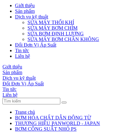
Giới thiệu
Sản phẩm
Dịch vụ kỹ thuật
SỬA MÁY THỔI KHÍ
SỬA MÁY BƠM CHÌM
SỬA BƠM ĐỊNH LƯỢNG
SỬA MÁY BƠM CHÂN KHÔNG
Đổi Đơn Vị Áp Suất
Tin tức
Liên hệ
Giới thiệu
Sản phẩm
Dịch vụ kỹ thuật
Đổi Đơn Vị Áp Suất
Tin tức
Liên hệ
Trang chủ
BƠM HÓA CHẤT DẪN ĐỘNG TỪ
THƯƠNG HIỆU PANWORLD - JAPAN
BƠM CÔNG SUẤT NHỎ PS