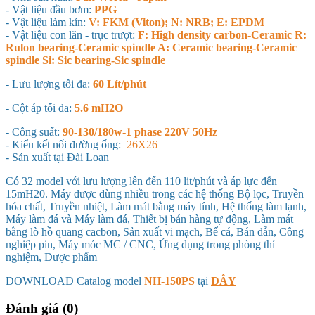
- Vật liệu đầu bơm:
PPG
- Vật liệu làm kín:
V: FKM (Viton); N: NRB; E: EPDM
- Vật liệu con lăn - trục trượt:
F: High density carbon-Ceramic R:
Rulon bearing-Ceramic spindle A: Ceramic bearing-Ceramic
spindle Si: Sic bearing-Sic spindle
- Lưu lượng tối đa:
60 Lít/phút
- Cột áp tối đa:
5.6 mH2O
- Công suất:
90-130/180w-1 phase 220V 50Hz
- Kiểu kết nối đường ống:
26X26
- Sản xuất tại Đài Loan
Có 32 model với lưu lượng lên đến 110 lit/phút và áp lực đến
15mH20. Máy được dùng nhiều trong các hệ thống Bộ lọc, Truyền
hóa chất, Truyền nhiệt, Làm mát bằng máy tính, Hệ thống làm lạnh,
Máy làm đá và Máy làm đá, Thiết bị bán hàng tự động, Làm mát
bằng lò hồ quang cacbon, Sản xuất vi mạch, Bể cá, Bán dẫn, Công
nghiệp pin, Máy móc MC / CNC, Ứng dụng trong phòng thí
nghiệm, Dược phẩm
DOWNLOAD Catalog model
NH-150PS
tại
ĐÂY
Đánh giá (0)