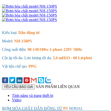
Kiểu loại:
Dẫn động từ
Model:
NH-150PS
Công suất điện:
90-130/180w-1 phase 220V 50Hz
Cột áp tối đa- Lưu lượng tối đa:
5.6 mH2O - 60 Lít/phút
Vật liệu chế tạo:
PPG
SẢN PHẨM LIÊN QUAN
YÊU CẦU BÁO GIÁ
Tính năng và trang thiết bị
Video
BƠM HÓA CHẤT DẪN ĐỘNG TỪ
PS
SERIAL