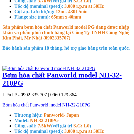
Công suất:
3.7kW
(với giá trị
S.G: 1.0
)
Tốc độ (nominal speed):
3.000 r.p.m at 50Hz
Cột áp- Lưu lượng:
12m - 430L/min
Flange size (mm):
65mm x 40mm
Sản phẩm bơm hóa chất Panworld model PG đang được nhập
khẩu và phân phối chính hãng tại Công Ty TNHH Công Nghệ
Kim Phát, Mr Nhật (0902335707)
Bảo hành sản phẩm 18 tháng, hỗ trợ giao hàng trên toàn quốc.
Bơm hóa chất Panworld model NH-32-
210PG
Liên hệ - 0902 335 707 | 0969 129 864
Bơm hóa chất Panworld model NH-32-210PG
Thương hiệu:
Panworld- Japan
Model:
NH-32-210PG
Công suất:
7.5kW
(với giá trị
S.G: 1.0
)
Tốc độ (nominal speed):
3.000 r.p.m at 50Hz