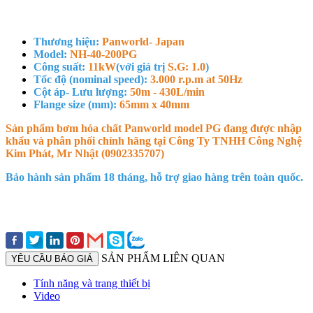
Thương hiệu:
Panworld- Japan
Model:
NH-40-200PG
Công suất:
11kW
(với giá trị
S.G: 1.0
)
Tốc độ (nominal speed):
3.000 r.p.m at 50Hz
Cột áp- Lưu lượng:
50m - 430L/min
Flange size (mm):
65mm x 40mm
Sản phẩm bơm hóa chất Panworld model PG đang được nhập
khẩu và phân phối chính hãng tại Công Ty TNHH Công Nghệ
Kim Phát, Mr Nhật (0902335707)
Bảo hành sản phẩm 18 tháng, hỗ trợ giao hàng trên toàn quốc.
SẢN PHẨM LIÊN QUAN
YÊU CẦU BÁO GIÁ
Tính năng và trang thiết bị
Video