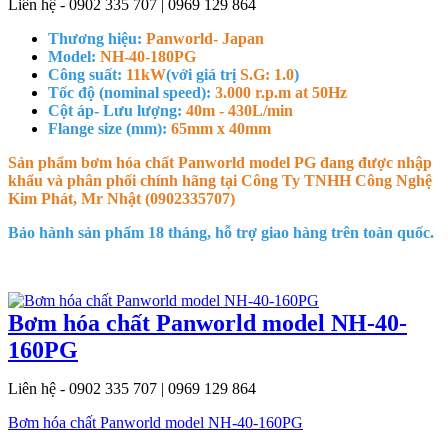
Liên hệ - 0902 335 707 | 0969 129 864
Thương hiệu:
Panworld- Japan
Model:
NH-40-180PG
Công suất:
11kW
(với giá trị
S.G: 1.0
)
Tốc độ (nominal speed):
3.000 r.p.m at 50Hz
Cột áp- Lưu lượng:
40m - 430L/min
Flange size (mm):
65mm x 40mm
Sản phẩm bơm hóa chất Panworld model PG đang được nhập
khẩu và phân phối chính hãng tại Công Ty TNHH Công Nghệ
Kim Phát, Mr Nhật (0902335707)
Bảo hành sản phẩm 18 tháng, hỗ trợ giao hàng trên toàn quốc.
Bơm hóa chất Panworld model NH-40-
160PG
Liên hệ - 0902 335 707 | 0969 129 864
Bơm hóa chất Panworld model NH-40-160PG