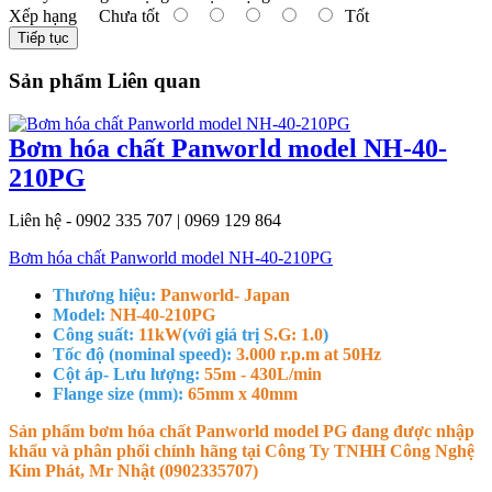
Xếp hạng
Chưa tốt
Tốt
Tiếp tục
Sản phẩm Liên quan
Bơm hóa chất Panworld model NH-40-
210PG
Liên hệ - 0902 335 707 | 0969 129 864
Bơm hóa chất Panworld model NH-40-210PG
Thương hiệu:
Panworld- Japan
Model:
NH-40-210PG
Công suất:
11kW
(với giá trị
S.G: 1.0
)
Tốc độ (nominal speed):
3.000 r.p.m at 50Hz
Cột áp- Lưu lượng:
55m - 430L/min
Flange size (mm):
65mm x 40mm
Sản phẩm bơm hóa chất Panworld model PG đang được nhập
khẩu và phân phối chính hãng tại Công Ty TNHH Công Nghệ
Kim Phát, Mr Nhật (0902335707)