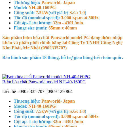
Thương hiệu:
Panworld- Japan
Model:
NH-40-160PG
Công suất:
7.5kW
(với giá trị
S.G: 1.0
)
Tốc độ (nominal speed):
3.000 r.p.m at 50Hz
Cột áp- Lưu lượng:
32m - 430L/min
Flange size (mm):
65mm x 40mm
Sản phẩm bơm hóa chất Panworld model PG đang được nhập
khẩu và phân phối chính hãng tại Công Ty TNHH Công Nghệ
Kim Phát, Mr Nhật (0902335707)
Bảo hành sản phẩm 18 tháng, hỗ trợ giao hàng trên toàn quốc.
Bơm hóa chất Panworld model NH-40-160PG
Liên hệ - 0902 335 707 | 0969 129 864
Thương hiệu:
Panworld- Japan
Model:
NH-40-160PG
Công suất:
7.5kW
(với giá trị
S.G: 1.0
)
Tốc độ (nominal speed):
3.000 r.p.m at 50Hz
Cột áp- Lưu lượng:
32m - 430L/min
Flange size (mm):
65mm x 40mm