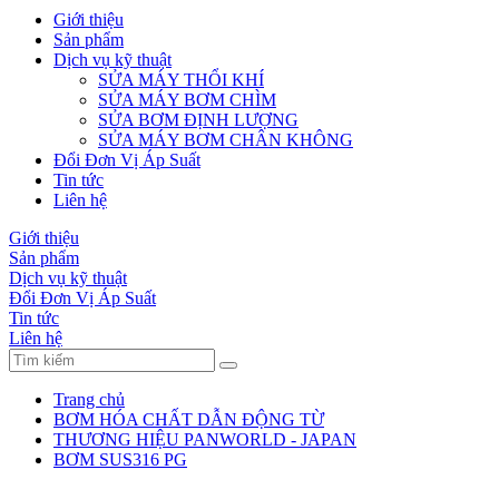
Giới thiệu
Sản phẩm
Dịch vụ kỹ thuật
SỬA MÁY THỔI KHÍ
SỬA MÁY BƠM CHÌM
SỬA BƠM ĐỊNH LƯỢNG
SỬA MÁY BƠM CHÂN KHÔNG
Đổi Đơn Vị Áp Suất
Tin tức
Liên hệ
Giới thiệu
Sản phẩm
Dịch vụ kỹ thuật
Đổi Đơn Vị Áp Suất
Tin tức
Liên hệ
Trang chủ
BƠM HÓA CHẤT DẪN ĐỘNG TỪ
THƯƠNG HIỆU PANWORLD - JAPAN
BƠM SUS316 PG