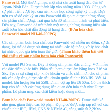
Panworld
. Một thương hiệu, một nhà sản xuất hàng đầu đến từ
Japan- Nhật Bản. Được thành lập vào những năm 1993. Cùng với
sự phát triển vượt bậc của nền khoa học công nghệ kỹ thuật. Dựa
trên cơ sở đó các kỹ sư của Panworld đã tạo ra được những dòng
sản phẩm chất lượng. Trải qua hơn 30 năm hình thành và phát triển.
Đến nay, Panworld đã trở thành một trong những thương hiệu sản
xuất bơm hóa chất dẫn động từ hàng đầu.
(Bơm hóa chất
Panworld model
NH-40-200PG
)
Các sản phẩm bơm hóa chất của Panworld với nhiều ưu điểm, sự đa
dạng, lợi thế đã được sử dụng tại nhiều các hệ thống xử lý hóa chất
tại nhiều quốc gia trên toàn thế giới.
(
Tham khảo thêm bài viết
giới thiệu về sản phẩm bơm hóa chất Panworld
)
Với model PG-Series. Đây là dòng sản phẩm đặc chủng. Với nhiều
các đặc điểm khắc biệt. Phần đầu bơm được làm bằng Inox 316 và
Sic. Tạo ra sự cứng cáp, khỏe khoắn và chắc chắn hơn cho sả phẩm
mà vẫn đáp ứng được các tiêu chuẩn quốc tế như ISO/JIS. Với 14
model, lưu lượng lên tới 550Lit/min, cột áp lên tới 60m. Có thể thích
hợp cho hầu hết các ứng dụng liên quan đến hóa chất như Dược
phẩm, Lò phản ứng, các chất kiềm hoặc dung môi,...
Bơm hóa chất Panworld model
NH-40-200PG
. Được thiết kế
nhỏ gọn, giảm thiệu các bộ phận. Động cơ được nắp ráp rời với các
chuẩn như IEC, JEM, CNS & NEMA-C, công suất từ 2,2Kw-