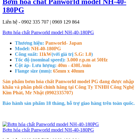
Bơm hóa chất Panworld model NH-40-
180PG
Liên hệ - 0902 335 707 | 0969 129 864
Bơm hóa chất Panworld model NH-40-180PG
Thương hiệu:
Panworld- Japan
Model:
NH-40-180PG
Công suất:
11kW
(với giá trị
S.G: 1.0
)
Tốc độ (nominal speed):
3.000 r.p.m at 50Hz
Cột áp- Lưu lượng:
40m - 430L/min
Flange size (mm):
65mm x 40mm
Sản phẩm bơm hóa chất Panworld model PG đang được nhập
khẩu và phân phối chính hãng tại Công Ty TNHH Công Nghệ
Kim Phát, Mr Nhật (0902335707)
Bảo hành sản phẩm 18 tháng, hỗ trợ giao hàng trên toàn quốc.
Bơm hóa chất Panworld model NH-40-180PG