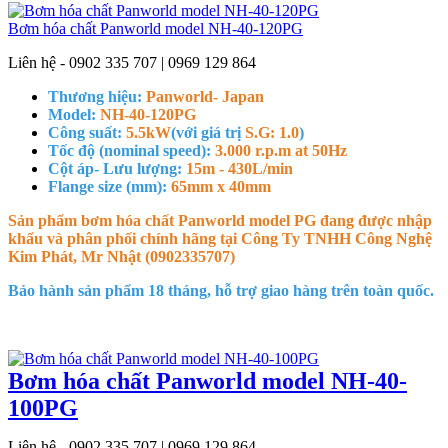
Bơm hóa chất Panworld model NH-40-120PG
Liên hệ - 0902 335 707 | 0969 129 864
Thương hiệu:
Panworld- Japan
Model:
NH-40-120PG
Công suất:
5.5kW
(với giá trị
S.G: 1.0
)
Tốc độ (nominal speed):
3.000 r.p.m at 50Hz
Cột áp- Lưu lượng:
15m - 430L/min
Flange size (mm):
65mm x 40mm
Sản phẩm bơm hóa chất Panworld model PG đang được nhập
khẩu và phân phối chính hãng tại Công Ty TNHH Công Nghệ
Kim Phát, Mr Nhật (0902335707)
Bảo hành sản phẩm 18 tháng, hỗ trợ giao hàng trên toàn quốc.
Bơm hóa chất Panworld model NH-40-
100PG
Liên hệ - 0902 335 707 | 0969 129 864