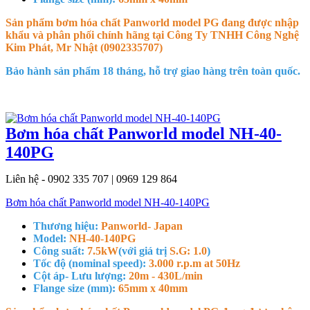
Sản phẩm bơm hóa chất Panworld model PG đang được nhập
khẩu và phân phối chính hãng tại Công Ty TNHH Công Nghệ
Kim Phát, Mr Nhật (0902335707)
Bảo hành sản phẩm 18 tháng, hỗ trợ giao hàng trên toàn quốc.
Bơm hóa chất Panworld model NH-40-
140PG
Liên hệ - 0902 335 707 | 0969 129 864
Bơm hóa chất Panworld model NH-40-140PG
Thương hiệu:
Panworld- Japan
Model:
NH-40-140PG
Công suất:
7.5kW
(với giá trị
S.G: 1.0
)
Tốc độ (nominal speed):
3.000 r.p.m at 50Hz
Cột áp- Lưu lượng:
20m - 430L/min
Flange size (mm):
65mm x 40mm