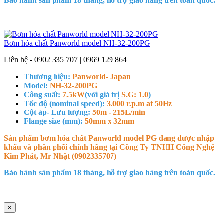
Bảo hành sản phẩm 18 tháng, hỗ trợ giao hàng trên toàn quốc.
Bơm hóa chất Panworld model NH-32-200PG
Liên hệ - 0902 335 707 | 0969 129 864
Thương hiệu:
Panworld- Japan
Model:
NH-32-200PG
Công suất:
7.5kW
(với giá trị
S.G: 1.0
)
Tốc độ (nominal speed):
3.000 r.p.m at 50Hz
Cột áp- Lưu lượng:
50m - 215L/min
Flange size (mm):
50mm x 32mm
Sản phẩm bơm hóa chất Panworld model PG đang được nhập
khẩu và phân phối chính hãng tại Công Ty TNHH Công Nghệ
Kim Phát, Mr Nhật (0902335707)
Bảo hành sản phẩm 18 tháng, hỗ trợ giao hàng trên toàn quốc.
×