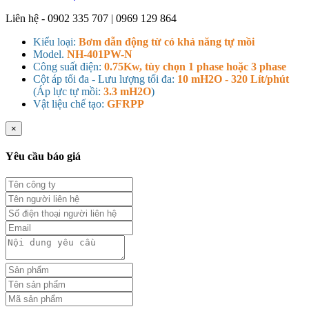
Liên hệ - 0902 335 707 | 0969 129 864
Kiểu loại:
Bơm dẫn động từ có khả năng tự mồi
Model.
NH-401PW-N
Công suất điện:
0.75Kw, tùy chọn 1 phase hoặc 3 phase
Cột áp tối đa - Lưu lượng tối đa:
10 mH2O - 320 Lít/phút
(Áp lực tự mồi:
3.3 mH2O
)
Vật liệu chế tạo:
GFRPP
×
Yêu cầu báo giá