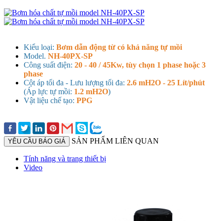
Kiểu loại:
Bơm dẫn động từ có khả năng tự mồi
Model.
NH-40PX-SP
Công suất điện:
20 - 40 / 45Kw, tùy chọn 1 phase hoặc 3
phase
Cột áp tối đa - Lưu lượng tối đa:
2.6 mH2O - 25 Lít/phút
(Áp lực tự mồi:
1.2 mH2O
)
Vật liệu chế tạo:
PPG
SẢN PHẨM LIÊN QUAN
YÊU CẦU BÁO GIÁ
Tính năng và trang thiết bị
Video