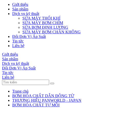
Giới thiệu
Sản phẩm
Dịch vụ kỹ thuật
SỬA MÁY THỔI KHÍ
SỬA MÁY BƠM CHÌM
SỬA BƠM ĐỊNH LƯỢNG
SỬA MÁY BƠM CHÂN KHÔNG
Đổi Đơn Vị Áp Suất
Tin tức
Liên hệ
Giới thiệu
Sản phẩm
Dịch vụ kỹ thuật
Đổi Đơn Vị Áp Suất
Tin tức
Liên hệ
Trang chủ
BƠM HÓA CHẤT DẪN ĐỘNG TỪ
THƯƠNG HIỆU PANWORLD - JAPAN
BƠM HÓA CHẤT TỰ MỒI