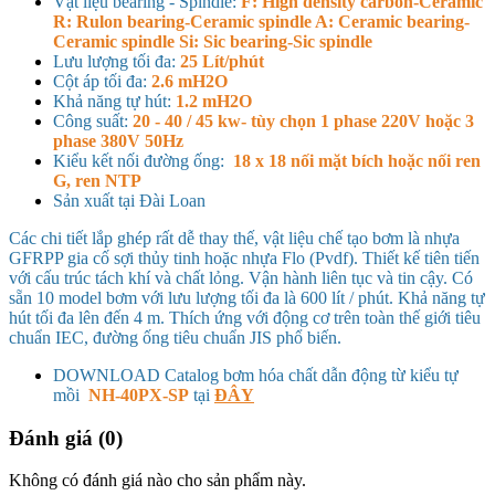
Vật liệu bearing - Spindle:
F: High density carbon-Ceramic
R: Rulon bearing-Ceramic spindle A: Ceramic bearing-
Ceramic spindle Si: Sic bearing-Sic spindle
Lưu lượng tối đa:
25 Lít/phút
Cột áp tối đa:
2.6 mH2O
Khả năng tự hút:
1.2 mH2O
Công suất:
20 - 40 / 45 kw- tùy chọn 1 phase 220V hoặc 3
phase 380V 50Hz
Kiểu kết nối đường ống:
18 x 18 nối mặt bích hoặc nối ren
G, ren NTP
Sản xuất tại Đài Loan
Các chi tiết lắp ghép rất dễ thay thế, vật liệu chế tạo bơm là nhựa
GFRPP gia cố sợi thủy tinh hoặc nhựa Flo (Pvdf). Thiết kế tiên tiến
với cấu trúc tách khí và chất lỏng. Vận hành liên tục và tin cậy. Có
sẵn 10 model bơm với lưu lượng tối đa là 600 lít / phút. Khả năng tự
hút tối đa lên đến 4 m. Thích ứng với động cơ trên toàn thế giới tiêu
chuẩn IEC, đường ống tiêu chuẩn JIS phổ biến.
DOWNLOAD Catalog bơm hóa chất dẫn động từ kiểu tự
mồi
NH-40PX-SP
tại
ĐÂY
Đánh giá (0)
Không có đánh giá nào cho sản phẩm này.