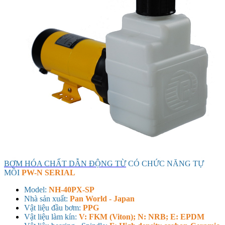
BƠM HÓA CHẤT DẪN ĐỘNG TỪ
CÓ CHỨC NĂNG TỰ
MỒI
PW-N SERIAL
Model:
NH-40PX-SP
Nhà sản xuất:
Pan World - Japan
Vật liệu đầu bơm:
PPG
Vật liệu làm kín:
V: FKM (Viton); N: NRB; E: EPDM