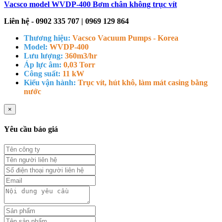
Vacsco model WVDP-400 Bơm chân không trục vít
Liên hệ - 0902 335 707 | 0969 129 864
Thương hiệu:
Vacsco Vacuum Pumps - Korea
Model:
WVDP-400
Lưu lượng:
360m3/hr
Áp lực âm:
0,03 Torr
Công suất:
11 kW
Kiểu vận hành:
Trục vít, hút khô, làm mát casing bằng
nước
×
Yêu cầu báo giá