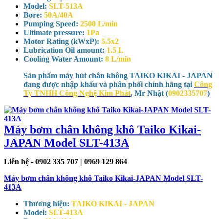
Model:
SLT-513A
Bore:
50A/40A
Pumping Speed:
2500 L/min
Ultimate pressure:
1Pa
Motor Rating (kWxP):
5.5x2
Lubrication Oil amount:
1.5 L
Cooling Water Amount:
8 L/min
Sản phẩm máy hút chân không TAIKO KIKAI - JAPAN
đang được nhập khẩu và phân phối chính hãng tại
Công
Ty TNHH Công Nghệ Kim Phát
, Mr Nhật (
0902335707
)
Máy bơm chân không khô Taiko Kikai-
JAPAN Model SLT-413A
Liên hệ - 0902 335 707 | 0969 129 864
Máy bơm chân không khô Taiko Kikai-JAPAN Model SLT-
413A
Thương hiệu:
TAIKO KIKAI - JAPAN
Model:
SLT-413A