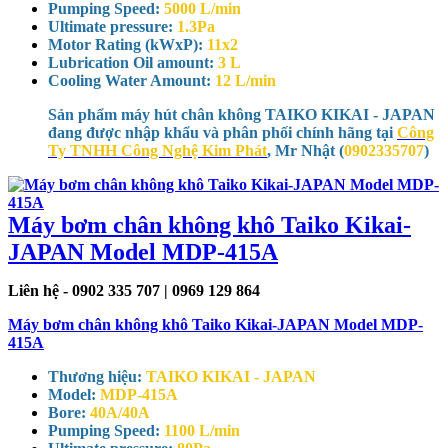
Pumping Speed:
5000 L/min
Ultimate pressure:
1.3Pa
Motor Rating (kWxP):
11x2
Lubrication Oil amount:
3 L
Cooling Water Amount:
12 L/min
Sản phẩm máy hút chân không TAIKO KIKAI - JAPAN
đang được nhập khẩu và phân phối chính hãng tại
Công
Ty TNHH Công Nghệ Kim Phát
, Mr Nhật (
0902335707
)
Máy bơm chân không khô Taiko Kikai-
JAPAN Model MDP-415A
Liên hệ - 0902 335 707 | 0969 129 864
Máy bơm chân không khô Taiko Kikai-JAPAN Model MDP-
415A
Thương hiệu:
TAIKO KIKAI - JAPAN
Model:
MDP-415A
Bore:
40A/40A
Pumping Speed:
1100 L/min