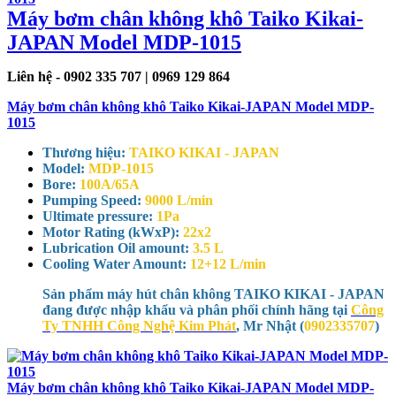
Máy bơm chân không khô Taiko Kikai-
JAPAN Model MDP-1015
Liên hệ - 0902 335 707 | 0969 129 864
Máy bơm chân không khô Taiko Kikai-JAPAN Model MDP-
1015
Thương hiệu:
TAIKO KIKAI - JAPAN
Model:
MDP-1015
Bore:
100A/65A
Pumping Speed:
9000 L/min
Ultimate pressure:
1Pa
Motor Rating (kWxP):
22x2
Lubrication Oil amount:
3.5 L
Cooling Water Amount:
12+12 L/min
Sản phẩm máy hút chân không TAIKO KIKAI - JAPAN
đang được nhập khẩu và phân phối chính hãng tại
Công
Ty TNHH Công Nghệ Kim Phát
, Mr Nhật (
0902335707
)
Máy bơm chân không khô Taiko Kikai-JAPAN Model MDP-