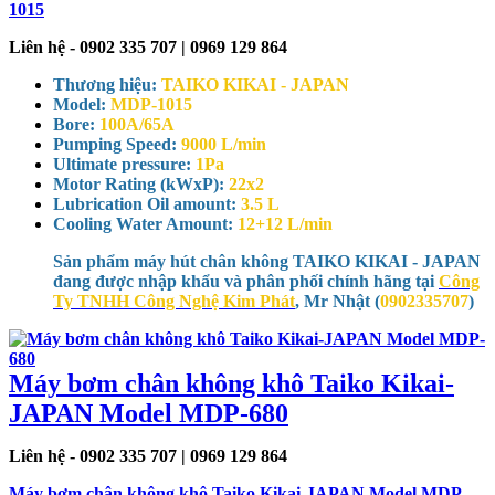
1015
Liên hệ - 0902 335 707 | 0969 129 864
Thương hiệu:
TAIKO KIKAI - JAPAN
Model:
MDP-1015
Bore:
100A/65A
Pumping Speed:
9000 L/min
Ultimate pressure:
1Pa
Motor Rating (kWxP):
22x2
Lubrication Oil amount:
3.5 L
Cooling Water Amount:
12+12 L/min
Sản phẩm máy hút chân không TAIKO KIKAI - JAPAN
đang được nhập khẩu và phân phối chính hãng tại
Công
Ty TNHH Công Nghệ Kim Phát
, Mr Nhật (
0902335707
)
Máy bơm chân không khô Taiko Kikai-
JAPAN Model MDP-680
Liên hệ - 0902 335 707 | 0969 129 864
Máy bơm chân không khô Taiko Kikai-JAPAN Model MDP-