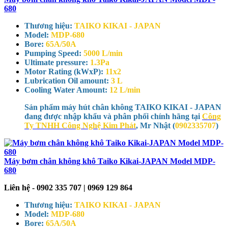
680
Thương hiệu:
TAIKO KIKAI - JAPAN
Model:
MDP-680
Bore:
65A/50A
Pumping Speed:
5000 L/min
Ultimate pressure:
1.3Pa
Motor Rating (kWxP):
11x2
Lubrication Oil amount:
3 L
Cooling Water Amount:
12 L/min
Sản phẩm máy hút chân không TAIKO KIKAI - JAPAN
đang được nhập khẩu và phân phối chính hãng tại
Công
Ty TNHH Công Nghệ Kim Phát
, Mr Nhật (
0902335707
)
Máy bơm chân không khô Taiko Kikai-JAPAN Model MDP-
680
Liên hệ - 0902 335 707 | 0969 129 864
Thương hiệu:
TAIKO KIKAI - JAPAN
Model:
MDP-680
Bore:
65A/50A