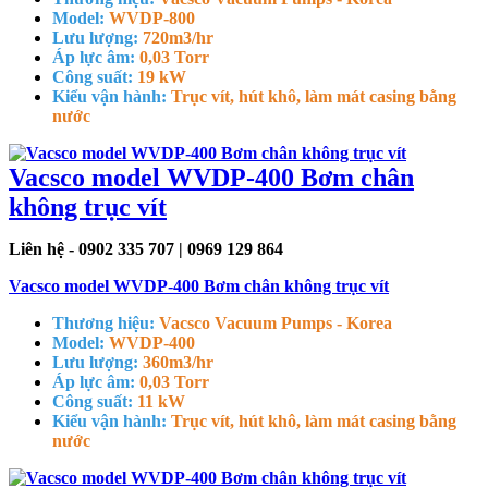
Model:
WVDP-800
Lưu lượng:
720m3/hr
Áp lực âm:
0,03 Torr
Công suất:
19 kW
Kiểu vận hành:
Trục vít, hút khô, làm mát casing bằng
nước
Vacsco model WVDP-400 Bơm chân
không trục vít
Liên hệ - 0902 335 707 | 0969 129 864
Vacsco model WVDP-400 Bơm chân không trục vít
Thương hiệu:
Vacsco Vacuum Pumps - Korea
Model:
WVDP-400
Lưu lượng:
360m3/hr
Áp lực âm:
0,03 Torr
Công suất:
11 kW
Kiểu vận hành:
Trục vít, hút khô, làm mát casing bằng
nước