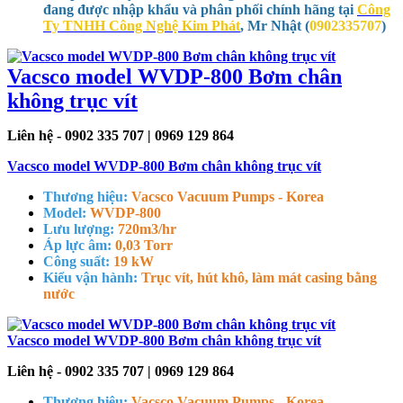
đang được nhập khẩu và phân phối chính hãng tại
Công
Ty TNHH Công Nghệ Kim Phát
, Mr Nhật (
0902335707
)
Vacsco model WVDP-800 Bơm chân
không trục vít
Liên hệ - 0902 335 707 | 0969 129 864
Vacsco model WVDP-800 Bơm chân không trục vít
Thương hiệu:
Vacsco Vacuum Pumps - Korea
Model:
WVDP-800
Lưu lượng:
720m3/hr
Áp lực âm:
0,03 Torr
Công suất:
19 kW
Kiểu vận hành:
Trục vít, hút khô, làm mát casing bằng
nước
Vacsco model WVDP-800 Bơm chân không trục vít
Liên hệ - 0902 335 707 | 0969 129 864
Thương hiệu:
Vacsco Vacuum Pumps - Korea