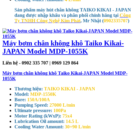
Sản phẩm máy hút chân không TAIKO KIKAI - JAPAN
đang được nhập khẩu và phân phối chính hãng tại
Công
Ty TNHH Công Nghệ Kim Phát
, Mr Nhật (
0902335707
)
Máy bơm chân không khô Taiko Kikai-
JAPAN Model MDP-1055K
Liên hệ - 0902 335 707 | 0969 129 864
Máy bơm chân không khô Taiko Kikai-JAPAN Model MDP-
1055K
Thương hiệu:
TAIKO KIKAI - JAPAN
Model:
MDP-1550K
Bore:
150A/100A
Pumping Speed:
27000 L/min
Ultimate pressure:
100Pa
Motor Rating (kWxP):
75x4
Lubrication Oil amount:
14.5 L
Cooling Water Amount:
30+90 L/min