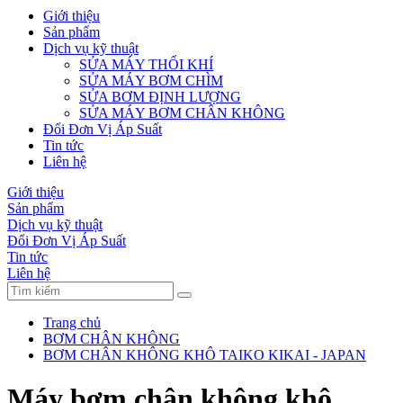
Giới thiệu
Sản phẩm
Dịch vụ kỹ thuật
SỬA MÁY THỔI KHÍ
SỬA MÁY BƠM CHÌM
SỬA BƠM ĐỊNH LƯỢNG
SỬA MÁY BƠM CHÂN KHÔNG
Đổi Đơn Vị Áp Suất
Tin tức
Liên hệ
Giới thiệu
Sản phẩm
Dịch vụ kỹ thuật
Đổi Đơn Vị Áp Suất
Tin tức
Liên hệ
Trang chủ
BƠM CHÂN KHÔNG
BƠM CHÂN KHÔNG KHÔ TAIKO KIKAI - JAPAN
Máy bơm chân không khô