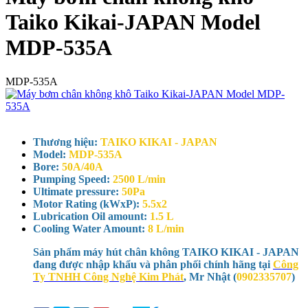
Taiko Kikai-JAPAN Model
MDP-535A
MDP-535A
Thương hiệu:
TAIKO KIKAI - JAPAN
Model:
MDP-535A
Bore:
50A/40A
Pumping Speed:
2500 L/min
Ultimate pressure:
50Pa
Motor Rating (kWxP):
5.5x2
Lubrication Oil amount:
1.5 L
Cooling Water Amount:
8 L/min
Sản phẩm máy hút chân không TAIKO KIKAI - JAPAN
đang được nhập khẩu và phân phối chính hãng tại
Công
Ty TNHH Công Nghệ Kim Phát
, Mr Nhật (
0902335707
)