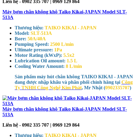
Liên hệ - 0902 335 707 | 0969 129 864
Máy bơm chân không khô Taiko Kikai-JAPAN Model SLT-
513A
Thương hiệu:
TAIKO KIKAI - JAPAN
Model:
SLT-513A
Bore:
50A/40A
Pumping Speed:
2500 L/min
Ultimate pressure:
1Pa
Motor Rating (kWxP):
5.5x2
Lubrication Oil amount:
1.5 L
Cooling Water Amount:
8 L/min
Sản phẩm máy hút chân không TAIKO KIKAI - JAPAN
đang được nhập khẩu và phân phối chính hãng tại
Công
Ty TNHH Công Nghệ Kim Phát
, Mr Nhật (
0902335707
)
Máy bơm chân không khô Taiko Kikai-JAPAN Model SLT-
513A
Liên hệ - 0902 335 707 | 0969 129 864
Thương hiệu:
TAIKO KIKAI - JAPAN