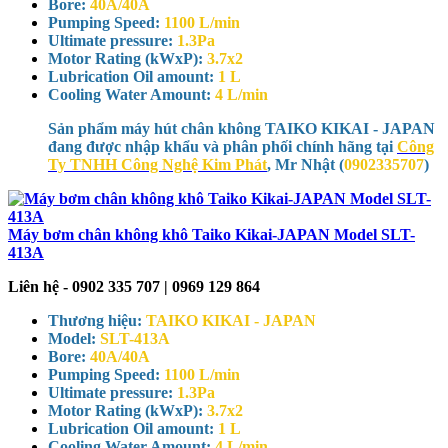
Bore:
40A/40A
Pumping Speed:
1100 L/min
Ultimate pressure:
1.3Pa
Motor Rating (kWxP):
3.7x2
Lubrication Oil amount:
1 L
Cooling Water Amount:
4 L/min
Sản phẩm máy hút chân không TAIKO KIKAI - JAPAN
đang được nhập khẩu và phân phối chính hãng tại
Công
Ty TNHH Công Nghệ Kim Phát
, Mr Nhật (
0902335707
)
Máy bơm chân không khô Taiko Kikai-JAPAN Model SLT-
413A
Liên hệ - 0902 335 707 | 0969 129 864
Thương hiệu:
TAIKO KIKAI - JAPAN
Model:
SLT-413A
Bore:
40A/40A
Pumping Speed:
1100 L/min
Ultimate pressure:
1.3Pa
Motor Rating (kWxP):
3.7x2
Lubrication Oil amount:
1 L
Cooling Water Amount:
4 L/min