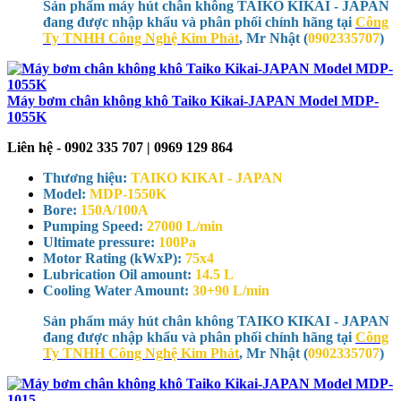
Sản phẩm máy hút chân không TAIKO KIKAI - JAPAN
đang được nhập khẩu và phân phối chính hãng tại
Công
Ty TNHH Công Nghệ Kim Phát
, Mr Nhật (
0902335707
)
Máy bơm chân không khô Taiko Kikai-JAPAN Model MDP-
1055K
Liên hệ - 0902 335 707 | 0969 129 864
Thương hiệu:
TAIKO KIKAI - JAPAN
Model:
MDP-1550K
Bore:
150A/100A
Pumping Speed:
27000 L/min
Ultimate pressure:
100Pa
Motor Rating (kWxP):
75x4
Lubrication Oil amount:
14.5 L
Cooling Water Amount:
30+90 L/min
Sản phẩm máy hút chân không TAIKO KIKAI - JAPAN
đang được nhập khẩu và phân phối chính hãng tại
Công
Ty TNHH Công Nghệ Kim Phát
, Mr Nhật (
0902335707
)