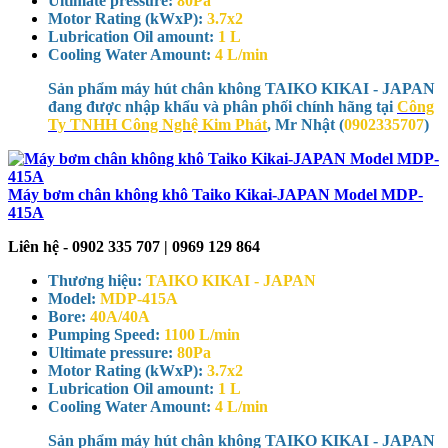
Ultimate pressure:
80Pa
Motor Rating (kWxP):
3.7x2
Lubrication Oil amount:
1 L
Cooling Water Amount:
4 L/min
Sản phẩm máy hút chân không TAIKO KIKAI - JAPAN
đang được nhập khẩu và phân phối chính hãng tại
Công
Ty TNHH Công Nghệ Kim Phát
, Mr Nhật (
0902335707
)
Máy bơm chân không khô Taiko Kikai-JAPAN Model MDP-
415A
Liên hệ - 0902 335 707 | 0969 129 864
Thương hiệu:
TAIKO KIKAI - JAPAN
Model:
MDP-415A
Bore:
40A/40A
Pumping Speed:
1100 L/min
Ultimate pressure:
80Pa
Motor Rating (kWxP):
3.7x2
Lubrication Oil amount:
1 L
Cooling Water Amount:
4 L/min
Sản phẩm máy hút chân không TAIKO KIKAI - JAPAN