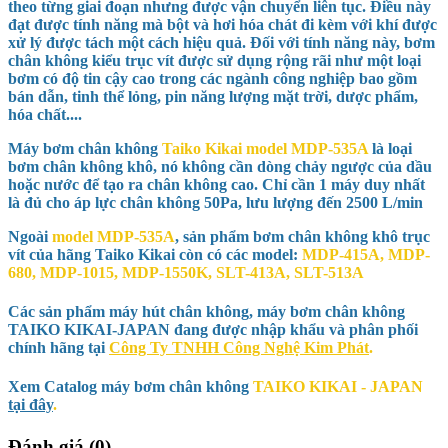
theo từng giai đoạn nhưng được vận chuyển liên tục. Điều này
đạt được tính năng mà bột và hơi hóa chát đi kèm với khí được
xử lý được tách một cách hiệu quả. Đối với tính năng này, bơm
chân không kiểu trục vít được sử dụng rộng rãi như một loại
bơm có độ tin cậy cao trong các ngành công nghiệp bao gồm
bán dẫn, tinh thể lỏng, pin năng lượng mặt trời, dược phẩm,
hóa chất....
Máy bơm chân không
Taiko Kikai model
MDP-535A
là loại
bơm chân không khô, nó không cần dòng chảy ngược của dầu
hoặc nước để tạo ra chân không cao. Chỉ cần 1 máy duy nhất
là đủ cho áp lực chân không
50Pa
, lưu lượng đến
2500 L/min
Ngoài
model
MDP-535A
, sản phẩm bơm chân không khô trục
vít của hãng
Taiko Kikai
còn có các model:
MDP-415A, MDP-
680, MDP-1015, MDP-1550K, SLT-413A, SLT-513A
Các sản phẩm máy hút chân không,
máy bơm chân không
TAIKO KIKAI-JAPAN
đang được nhập khẩu và phân phối
chính hãng tại
Công Ty TNHH Công Nghệ Kim Phát
.
Xem Catalog máy bơm chân không
TAIKO KIKAI - JAPAN
tại đây
.
Đánh giá (0)