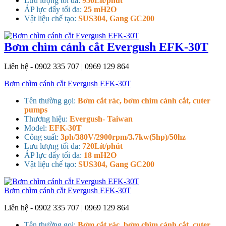
Lưu lượng tối đa:
950Lít/phút
ÁP lực đẩy tối đa:
25 mH2O
Vật liệu chế tạo:
SUS304, Gang GC200
Bơm chìm cánh cắt Evergush EFK-30T
Liên hệ - 0902 335 707 | 0969 129 864
Bơm chìm cánh cắt Evergush EFK-30T
Tên thường gọi:
Bơm cắt rác, bơm chìm cánh cắt, cuter
pumps
Thương hiệu:
Evergush- Taiwan
Model:
EFK-30T
Công suất:
3ph/380V/2900rpm/3.7kw(5hp)/50hz
Lưu lượng tối đa:
720Lít/phút
ÁP lực đẩy tối đa:
18 mH2O
Vật liệu chế tạo:
SUS304, Gang GC200
Bơm chìm cánh cắt Evergush EFK-30T
Liên hệ - 0902 335 707 | 0969 129 864
Tên thường gọi:
Bơm cắt rác, bơm chìm cánh cắt, cuter