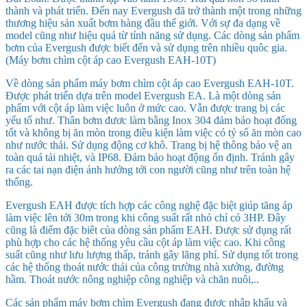
thành và phát triển. Đến nay Evergush đã trở thành một trong những
thương hiệu sản xuất bơm hàng đầu thế giới. Với sự đa dạng về
model cũng như hiệu quả từ tính năng sử dụng. Các dòng sản phẩm
bơm của Evergush được biết đến và sử dụng trên nhiều quôc gia.
(Máy bơm chìm cột áp cao Evergush EAH-10T)
Về dòng sản phẩm máy bơm chìm cột áp cao Evergush EAH-10T.
Được phát triển dựa trên model Evergush EA. Là một dòng sản
phẩm với cột áp làm việc luôn ở mức cao. Vẫn được trang bị các
yếu tố như. Thân bơm đươc làm bằng Inox 304 đảm bảo hoạt đống
tốt và không bị ăn mòn trong điều kiện làm việc có tỷ số ăn mòn cao
như nước thải. Sử dụng động cơ khô. Trang bị hệ thông bảo vệ an
toàn quá tải nhiệt, và IP68. Đảm bảo hoạt động ổn định. Tránh gây
ra các tai nạn điện ảnh hưởng tới con người cũng như trên toàn hệ
thống.
Evergush EAH được tích hợp các công nghệ đặc biệt giúp tăng áp
làm việc lên tới 30m trong khi công suất rất nhỏ chỉ có 3HP. Đây
cũng là điểm đặc biêt của dòng sản phẩm EAH. Được sử dụng rất
phù hợp cho các hệ thống yêu cầu cột áp làm việc cao. Khi công
suất cũng như lưu lượng thấp, tránh gây lãng phí. Sử dụng tốt trong
các hệ thống thoát nước thải của công trường nhà xưởng, đường
hầm. Thoát nước nông nghiệp công nghiệp và chăn nuôi,..
Các sản phẩm máy bơm chìm Evergush đang được nhập khẩu và