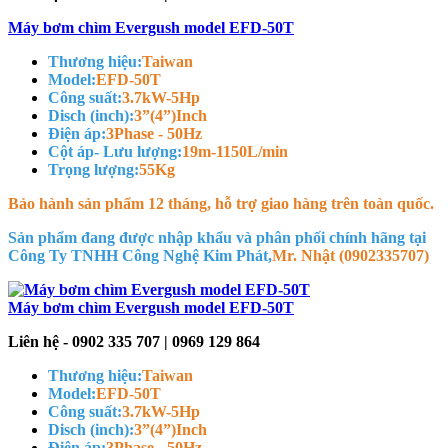
Máy bơm chìm Evergush model EFD-50T
Thương hiệu:
Taiwan
Model:
EFD-50T
Công suất:
3.7kW-5Hp
Disch (inch):
3”(4”)Inch
Điện áp:
3Phase - 50Hz
Cột áp- Lưu lượng:
19m-1150L/min
Trọng lượng:
55Kg
Bảo hành sản phẩm 12 tháng, hỗ trợ giao hàng trên toàn quốc.
Sản phẩm đang được nhập khẩu và phân phối chính hãng tại
Công Ty TNHH Công Nghệ Kim Phát
,
Mr. Nhật (0902335707)
Máy bơm chìm Evergush model EFD-50T
Liên hệ - 0902 335 707 | 0969 129 864
Thương hiệu:
Taiwan
Model:
EFD-50T
Công suất:
3.7kW-5Hp
Disch (inch):
3”(4”)Inch
Điện áp:
3Phase - 50Hz