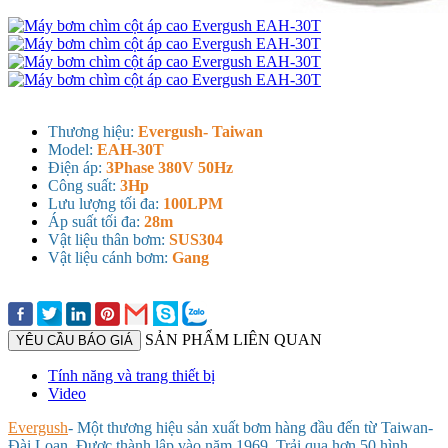
Thương hiệu:
Evergush- Taiwan
Model:
EAH-30T
Điện áp:
3Phase 380V 50Hz
Công suất:
3Hp
Lưu lượng tối đa:
100LPM
Áp suất tối đa:
28m
Vật liệu thân bơm:
SUS304
Vật liệu cánh bơm:
Gang
SẢN PHẨM LIÊN QUAN
YÊU CẦU BÁO GIÁ
Tính năng và trang thiết bị
Video
Evergush
- Một thương hiệu sản xuất bơm hàng đầu đến từ Taiwan-
Đài Loan. Được thành lập vào năm 1969. Trải qua hơn 50 hình