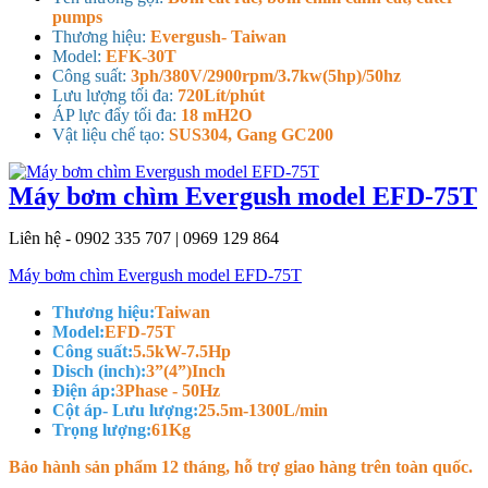
pumps
Thương hiệu:
Evergush- Taiwan
Model:
EFK-30T
Công suất:
3ph/380V/2900rpm/3.7kw(5hp)/50hz
Lưu lượng tối đa:
720Lít/phút
ÁP lực đẩy tối đa:
18 mH2O
Vật liệu chế tạo:
SUS304, Gang GC200
Máy bơm chìm Evergush model EFD-75T
Liên hệ - 0902 335 707 | 0969 129 864
Máy bơm chìm Evergush model EFD-75T
Thương hiệu:
Taiwan
Model:
EFD-75T
Công suất:
5.5kW-7.5Hp
Disch (inch):
3”(4”)Inch
Điện áp:
3Phase - 50Hz
Cột áp- Lưu lượng:
25.5m-1300L/min
Trọng lượng:
61Kg
Bảo hành sản phẩm 12 tháng, hỗ trợ giao hàng trên toàn quốc.