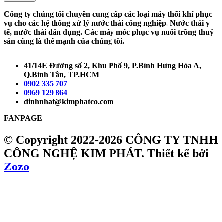
Công ty chúng tôi chuyên cung cấp các loại máy thổi khí phục
vụ cho các hệ thống xử lý nước thải công nghiệp. Nước thải y
tế, nước thải dân dụng. Các máy móc phục vụ nuôi trồng thuỷ
sản cũng là thế mạnh của chúng tôi.
41/14E Đường số 2, Khu Phố 9, P.Bình Hưng Hòa A,
Q.Bình Tân, TP.HCM
0902 335 707
0969 129 864
dinhnhat@kimphatco.com
FANPAGE
© Copyright 2022-2026 CÔNG TY TNHH
CÔNG NGHỆ KIM PHÁT.
Thiết kế bởi
Zozo