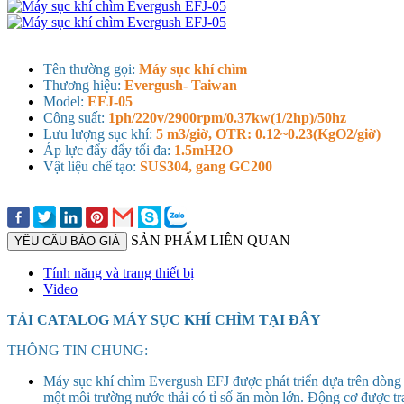
Tên thường gọi:
Máy sục khí chìm
Thương hiệu:
Evergush- Taiwan
Model:
EFJ-05
Công suất:
1ph/220v/2900rpm/0.37kw(1/2hp)/50hz
Lưu lượng sục khí:
5 m3/giờ, OTR: 0.12~0.23(KgO2/giờ)
Áp lực đẩy đẩy tối đa:
1.5mH2O
Vật liệu chế tạo:
SUS304, gang GC200
SẢN PHẨM LIÊN QUAN
YÊU CẦU BÁO GIÁ
Tính năng và trang thiết bị
Video
TẢI CATALOG MÁY SỤC KHÍ CHÌM TẠI ĐÂY
THÔNG TIN CHUNG:
Máy sục khí chìm Evergush EFJ được phát triển dựa trên dòng
một môi trường nước thải có tỉ số ăn mòn lớn. Động cơ được tra