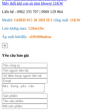
Máy thổi khí con sò ring blower 11KW
Liên hệ - 0902 335 707 | 0969 129 864
Model:
GHBH 015 36 2R8 IE3
công suất:
11KW
Lưu lượng max:
520m3/hr
Áp suất hút/đẩy:
-430/600mbar
×
Yêu cầu báo giá