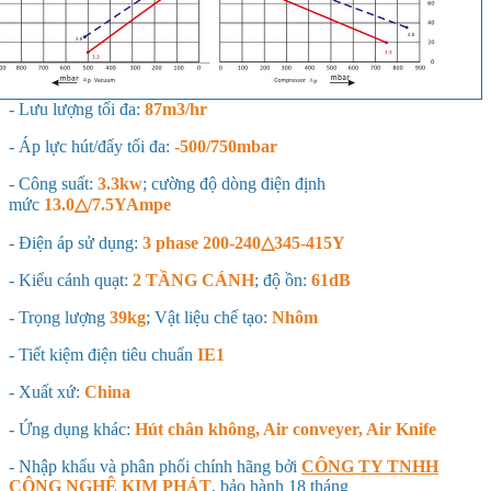
- Lưu lượng tối đa:
87m3/hr
- Áp lực hút/đẩy tối đa:
-500/750mbar
- Công suất:
3.3kw
; cường độ dòng điện định
mức
13.0△/7.5YAmpe
- Điện áp sử dụng:
3 phase 200-240△345-415Y
- Kiểu cánh quạt:
2 TẦNG CÁNH
; độ ồn:
61dB
- Trọng lượng
39kg
; Vật liệu chế tạo:
Nhôm
- Tiết kiệm điện tiêu chuẩn
IE1
- Xuất xứ:
China
- Ứng dụng khác:
Hút chân không, Air conveyer, Air Knife
- Nhập khẩu và phân phối chính hãng bởi
CÔNG TY TNHH
CÔNG NGHỆ KIM PHÁT
, bảo hành 18 tháng