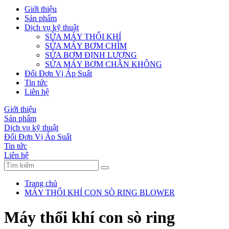
Giới thiệu
Sản phẩm
Dịch vụ kỹ thuật
SỬA MÁY THỔI KHÍ
SỬA MÁY BƠM CHÌM
SỬA BƠM ĐỊNH LƯỢNG
SỬA MÁY BƠM CHÂN KHÔNG
Đổi Đơn Vị Áp Suất
Tin tức
Liên hệ
Giới thiệu
Sản phẩm
Dịch vụ kỹ thuật
Đổi Đơn Vị Áp Suất
Tin tức
Liên hệ
Trang chủ
MÁY THỔI KHÍ CON SÒ RING BLOWER
Máy thổi khí con sò ring