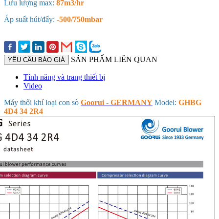
Lưu lượng max:
87m3/hr
Áp suất hút/đẩy:
-500/750mbar
SẢN PHẨM LIÊN QUAN
YÊU CẦU BÁO GIÁ
Tính năng và trang thiết bị
Video
Máy thổi khí loại con sò
Goorui - GERMANY
Model:
GHBG
4D4 34 2R4