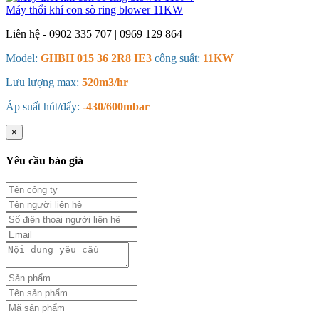
Máy thổi khí con sò ring blower 11KW
Liên hệ - 0902 335 707 | 0969 129 864
Model:
GHBH 015 36 2R8 IE3
công suất:
11KW
Lưu lượng max:
520m3/hr
Áp suất hút/đẩy:
-430/600mbar
×
Yêu cầu báo giá