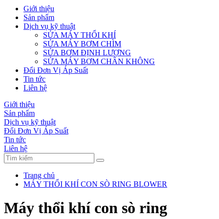
Giới thiệu
Sản phẩm
Dịch vụ kỹ thuật
SỬA MÁY THỔI KHÍ
SỬA MÁY BƠM CHÌM
SỬA BƠM ĐỊNH LƯỢNG
SỬA MÁY BƠM CHÂN KHÔNG
Đổi Đơn Vị Áp Suất
Tin tức
Liên hệ
Giới thiệu
Sản phẩm
Dịch vụ kỹ thuật
Đổi Đơn Vị Áp Suất
Tin tức
Liên hệ
Trang chủ
MÁY THỔI KHÍ CON SÒ RING BLOWER
Máy thổi khí con sò ring