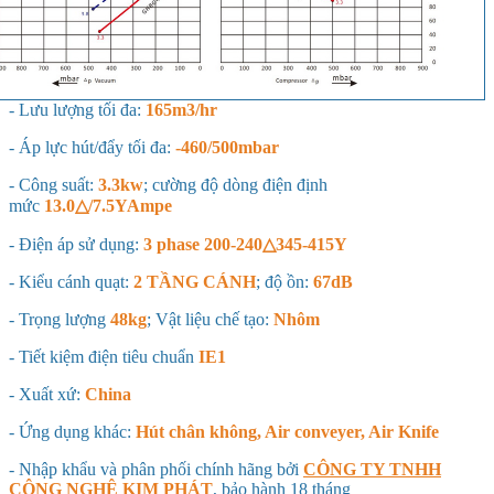
- Lưu lượng tối đa:
165m3/hr
- Áp lực hút/đẩy tối đa:
-460/500mbar
- Công suất:
3.3kw
; cường độ dòng điện định
mức
13.0△/7.5YAmpe
- Điện áp sử dụng:
3 phase 200-240△345-415Y
- Kiểu cánh quạt:
2 TẦNG CÁNH
; độ ồn:
67dB
- Trọng lượng
48kg
; Vật liệu chế tạo:
Nhôm
- Tiết kiệm điện tiêu chuẩn
IE1
- Xuất xứ:
China
- Ứng dụng khác:
Hút chân không, Air conveyer, Air Knife
- Nhập khẩu và phân phối chính hãng bởi
CÔNG TY TNHH
CÔNG NGHỆ KIM PHÁT
, bảo hành 18 tháng