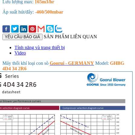
Lưu lượng max:
165m3/hr
Áp suất hút/đẩy:
-460/500mbar
SẢN PHẨM LIÊN QUAN
YÊU CẦU BÁO GIÁ
Tính năng và trang thiết bị
Video
Máy thổi khí loại con sò
Goorui - GERMANY
Model:
GHBG
4D4 34 2R6