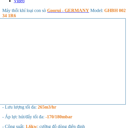
Video
Máy thổi khí loại con sò
Goorui - GERMANY
Model:
GHBH 002
34 1R6
- Lưu lượng tối đa:
265m3/hr
- Áp lực hút/đẩy tối đa:
-170/180mbar
- Công suất:
1.6kw
; cường độ dòng điện định