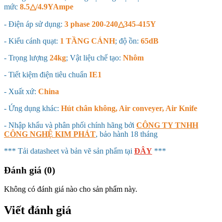
mức
8.5△/4.9YAmpe
- Điện áp sử dụng:
3 phase 200-240△345-415Y
- Kiểu cánh quạt:
1 TẦNG CÁNH
; độ ồn:
65dB
- Trọng lượng
24kg
; Vật liệu chế tạo:
Nhôm
- Tiết kiệm điện tiêu chuẩn
IE1
- Xuất xứ:
China
- Ứng dụng khác:
Hút chân không, Air conveyer, Air Knife
- Nhập khẩu và phân phối chính hãng bởi
CÔNG TY TNHH
CÔNG NGHỆ KIM PHÁT
, bảo hành 18 tháng
*** Tải datasheet và bản vẽ sản phẩm tại
ĐÂY
***
Đánh giá (0)
Không có đánh giá nào cho sản phẩm này.
Viết đánh giá