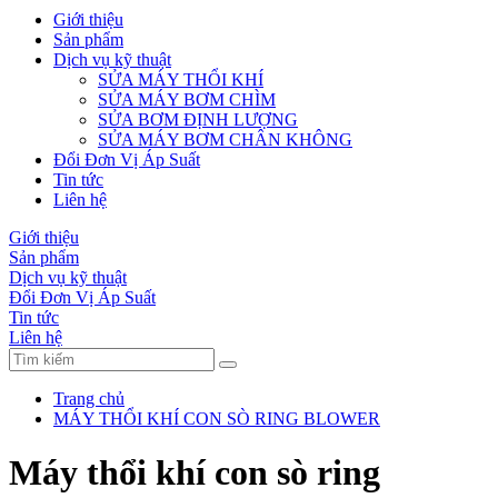
Giới thiệu
Sản phẩm
Dịch vụ kỹ thuật
SỬA MÁY THỔI KHÍ
SỬA MÁY BƠM CHÌM
SỬA BƠM ĐỊNH LƯỢNG
SỬA MÁY BƠM CHÂN KHÔNG
Đổi Đơn Vị Áp Suất
Tin tức
Liên hệ
Giới thiệu
Sản phẩm
Dịch vụ kỹ thuật
Đổi Đơn Vị Áp Suất
Tin tức
Liên hệ
Trang chủ
MÁY THỔI KHÍ CON SÒ RING BLOWER
Máy thổi khí con sò ring