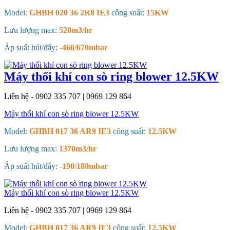
Model:
GHBH 020 36 2R8 IE3
công suất:
15KW
Lưu lượng max:
520m3/hr
Áp suất hút/đẩy:
-460/670mbar
Máy thổi khí con sò ring blower 12.5KW
Liên hệ - 0902 335 707 | 0969 129 864
Máy thổi khí con sò ring blower 12.5KW
Model:
GHBH 017 36 AR9 IE3
công suất:
12.5KW
Lưu lượng max:
1370m3/hr
Áp suất hút/đẩy:
-190/180mbar
Máy thổi khí con sò ring blower 12.5KW
Liên hệ - 0902 335 707 | 0969 129 864
Model:
GHBH 017 36 AR9 IE3
công suất:
12.5KW