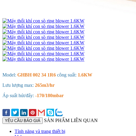
Model:
GHBH 002 34 1R6
công suất:
1.6KW
Lưu lượng max:
265m3/hr
Áp suất hút/đẩy:
-170/180mbar
SẢN PHẨM LIÊN QUAN
YÊU CẦU BÁO GIÁ
Tính năng và trang thiết bị