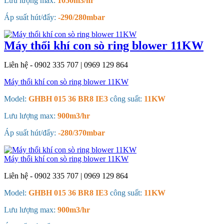
Lưu lượng max:
1050m3/hr
Áp suất hút/đẩy:
-290/280mbar
Máy thổi khí con sò ring blower 11KW
Liên hệ - 0902 335 707 | 0969 129 864
Máy thổi khí con sò ring blower 11KW
Model:
GHBH 015 36 BR8 IE3
công suất:
11KW
Lưu lượng max:
900m3/hr
Áp suất hút/đẩy:
-280/370mbar
Máy thổi khí con sò ring blower 11KW
Liên hệ - 0902 335 707 | 0969 129 864
Model:
GHBH 015 36 BR8 IE3
công suất:
11KW
Lưu lượng max:
900m3/hr