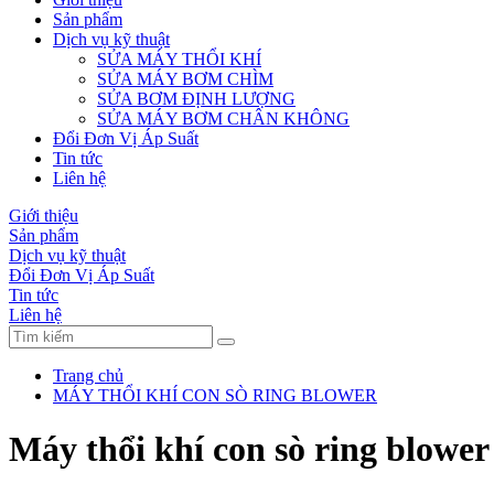
Sản phẩm
Dịch vụ kỹ thuật
SỬA MÁY THỔI KHÍ
SỬA MÁY BƠM CHÌM
SỬA BƠM ĐỊNH LƯỢNG
SỬA MÁY BƠM CHÂN KHÔNG
Đổi Đơn Vị Áp Suất
Tin tức
Liên hệ
Giới thiệu
Sản phẩm
Dịch vụ kỹ thuật
Đổi Đơn Vị Áp Suất
Tin tức
Liên hệ
Trang chủ
MÁY THỔI KHÍ CON SÒ RING BLOWER
Máy thổi khí con sò ring blow