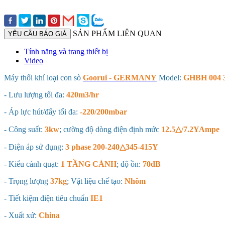
SẢN PHẨM LIÊN QUAN
YÊU CẦU BÁO GIÁ
Tính năng và trang thiết bị
Video
Máy thổi khí loại con sò
Goorui - GERMANY
Model:
GHBH 004 
- Lưu lượng tối đa:
420m3/hr
- Áp lực hút/đẩy tối đa:
-220/200mbar
- Công suất:
3kw
; cường độ dòng điện định mức
12.5△/7.2YAmpe
- Điện áp sử dụng:
3 phase 200-240△345-415Y
- Kiểu cánh quạt:
1 TẦNG CÁNH
; độ ồn:
70dB
- Trọng lượng
37kg
; Vật liệu chế tạo:
Nhôm
- Tiết kiệm điện tiêu chuẩn
IE1
- Xuất xứ:
China