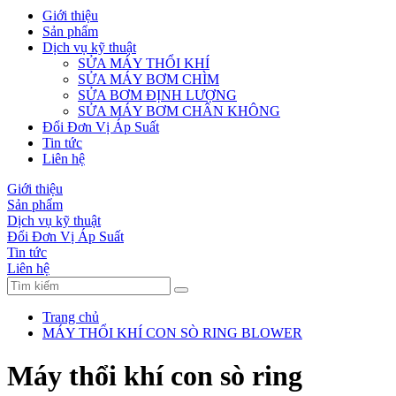
Giới thiệu
Sản phẩm
Dịch vụ kỹ thuật
SỬA MÁY THỔI KHÍ
SỬA MÁY BƠM CHÌM
SỬA BƠM ĐỊNH LƯỢNG
SỬA MÁY BƠM CHÂN KHÔNG
Đổi Đơn Vị Áp Suất
Tin tức
Liên hệ
Giới thiệu
Sản phẩm
Dịch vụ kỹ thuật
Đổi Đơn Vị Áp Suất
Tin tức
Liên hệ
Trang chủ
MÁY THỔI KHÍ CON SÒ RING BLOWER
Máy thổi khí con sò ring