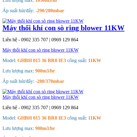
Lưu lượng max:
1050m3/hr
Áp suất hút/đẩy:
-290/280mbar
Máy thổi khí con sò ring blower 11KW
Liên hệ - 0902 335 707 | 0969 129 864
Máy thổi khí con sò ring blower 11KW
Model:
GHBH 015 36 BR8 IE3
công suất:
11KW
Lưu lượng max:
900m3/hr
Áp suất hút/đẩy:
-280/370mbar
Máy thổi khí con sò ring blower 11KW
Liên hệ - 0902 335 707 | 0969 129 864
Model:
GHBH 015 36 BR8 IE3
công suất:
11KW
Lưu lượng max:
900m3/hr