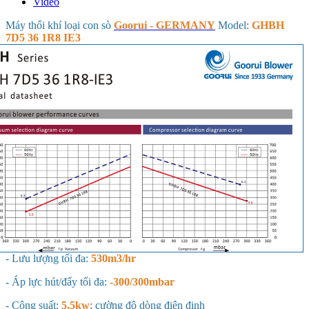
Video
Máy thổi khí loại con sò
Goorui - GERMANY
Model:
GHBH
7D5 36 1R8 IE3
- Lưu lượng tối đa:
530m3/hr
- Áp lực hút/đẩy tối đa:
-300/300mbar
- Công suất:
5.5kw
; cường độ dòng điện định