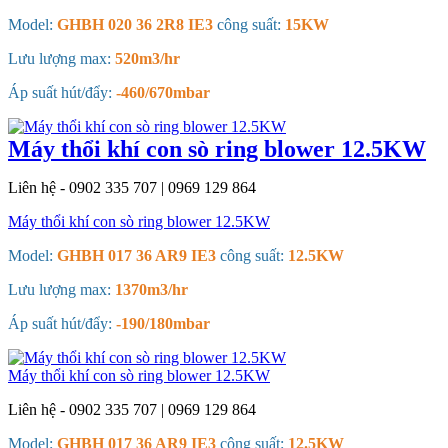
Model:
GHBH 020 36 2R8 IE3
công suất:
15KW
Lưu lượng max:
520m3/hr
Áp suất hút/đẩy:
-460/670mbar
Máy thổi khí con sò ring blower 12.5KW
Liên hệ - 0902 335 707 | 0969 129 864
Máy thổi khí con sò ring blower 12.5KW
Model:
GHBH 017 36 AR9 IE3
công suất:
12.5KW
Lưu lượng max:
1370m3/hr
Áp suất hút/đẩy:
-190/180mbar
Máy thổi khí con sò ring blower 12.5KW
Liên hệ - 0902 335 707 | 0969 129 864
Model:
GHBH 017 36 AR9 IE3
công suất:
12.5KW