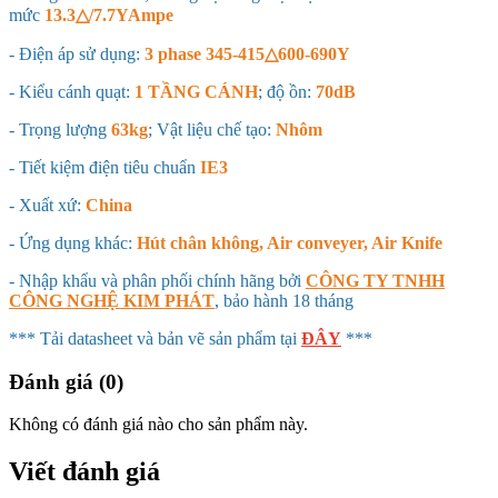
mức
13.3△/7.7YAmpe
- Điện áp sử dụng:
3 phase 345-415△600-690Y
- Kiểu cánh quạt:
1 TẦNG CÁNH
; độ ồn:
70dB
- Trọng lượng
63kg
; Vật liệu chế tạo:
Nhôm
- Tiết kiệm điện tiêu chuẩn
IE3
- Xuất xứ:
China
- Ứng dụng khác:
Hút chân không, Air conveyer, Air Knife
- Nhập khẩu và phân phối chính hãng bởi
CÔNG TY TNHH
CÔNG NGHỆ KIM PHÁT
, bảo hành 18 tháng
*** Tải datasheet và bản vẽ sản phẩm tại
ĐÂY
***
Đánh giá (0)
Không có đánh giá nào cho sản phẩm này.
Viết đánh giá