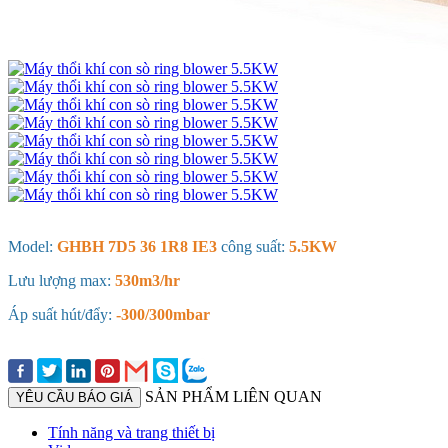
Model:
GHBH 7D5 36 1R8 IE3
công suất:
5.5KW
Lưu lượng max:
530m3/hr
Áp suất hút/đẩy:
-300/300mbar
SẢN PHẨM LIÊN QUAN
YÊU CẦU BÁO GIÁ
Tính năng và trang thiết bị