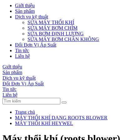
Giới thiệu
Sản phẩm
Dịch vụ kỹ thuật
SỬA MÁY THỔI KHÍ
SỬA MÁY BƠM CHÌM
SỬA BƠM ĐỊNH LƯỢNG
SỬA MÁY BƠM CHÂN KHÔNG
Đổi Đơn Vị Áp Suất
Tin tức
Liên hệ
Giới thiệu
Sản phẩm
Dịch vụ kỹ thuật
Đổi Đơn Vị Áp Suất
Tin tức
Liên hệ
Trang chủ
MÁY THỔI KHÍ DẠNG ROOTS BLOWER
MÁY THỔI KHÍ HEYWEL
Máy thổi khí (roots blower)