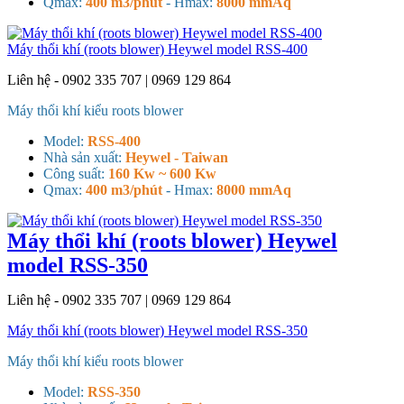
Qmax:
400 m3/phút
- H
max:
8000 mmAq
Máy thổi khí (roots blower) Heywel model RSS-400
Liên hệ - 0902 335 707 | 0969 129 864
Máy thổi khí kiểu roots blower
Model:
RSS-400
Nhà sản xuất:
Heywel - Taiwan
Công suất:
160 Kw ~ 600 Kw
Qmax:
400 m3/phút
- H
max:
8000 mmAq
Máy thổi khí (roots blower) Heywel
model RSS-350
Liên hệ - 0902 335 707 | 0969 129 864
Máy thổi khí (roots blower) Heywel model RSS-350
Máy thổi khí kiểu roots blower
Model:
RSS-350