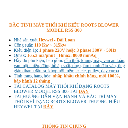
ĐẶC TÍNH MÁY THỔI KHÍ KIỂU ROOTS BLOWER
MODEL RSS-300
Nhà sản xuất
Heywel - Đài Loan
Công suất:
110 Kw ~ 315kw
Kiểu điện áp:
1 phase 220V hoặc 3 phase 380V - 50Hz
Qmax:
165.3 m3/phút - Hmax: 8000 mmAq
Đầy đủ phụ kiện, bao gồm:
đầu thổi, khung máy, van an toàn,
van một chiều, đồng hồ áp suất, ống giảm thanh đầu vào, ống
giảm thanh đầu ra, khớp nối mềm, cacte, pulley, dây curoa
Tình trạng hàng hóa:
nhập khẩu chính hãng, mới 100%,
bảo hành 12 tháng
TẢI CATALOG MÁY THỔI KHÍ DẠNG ROOTS
BLOWER MODEL RSS-300 TẠI
ĐÂY
TẢI HƯỚNG DẪN VẬN HÀNH VÀ BẢO TRÌ MÁY
THỔI KHÍ DẠNG ROOTS BLOWER THƯƠNG HIỆU
HEYWEL TẠI
ĐÂY
THÔNG TIN CHUNG