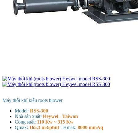
Máy thổi khí kiểu roots blower
Model:
RSS-300
Nhà sản xuất:
Heywel - Taiwan
Công suất:
110 Kw ~ 315 Kw
Qmax:
165.3 m3/phút
- H
max:
8000 mmAq