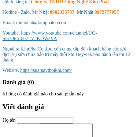
chính hãng tại
Công ty TNHH Công Nghệ Kim Phát
.
Hotline - Zalo. Mr Nhật
0902335707
, Mr Nhật
0972777057
Email. dinhnhat@kimphatco.com
Youtube.
https://www.youtube.com/channel/UC-
SlseOtdrI6b7LVcKOWeVA
Ngoài ra KimPhatCo.,Ltd còn cung cấp đến khách hàng các gói
dịch vụ sửa chữa bảo trì máy thổi khí Heywel, bảo hành lên tới 12
tháng.
Website.
https://suamaythoikhi.com/
Đánh giá (0)
Không có đánh giá nào cho sản phẩm này.
Viết đánh giá
Họ tên