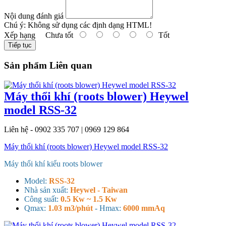
Nội dung đánh giá
Chú ý:
Không sử dụng các định dạng HTML!
Xếp hạng
Chưa tốt
Tốt
Tiếp tục
Sản phẩm Liên quan
Máy thổi khí (roots blower) Heywel
model RSS-32
Liên hệ - 0902 335 707 | 0969 129 864
Máy thổi khí (roots blower) Heywel model RSS-32
Máy thổi khí kiểu roots blower
Model:
RSS-32
Nhà sản xuất:
Heywel - Taiwan
Công suất:
0.5 Kw ~ 1.5 Kw
Qmax:
1.03 m3/phút
- H
max:
6000 mmAq