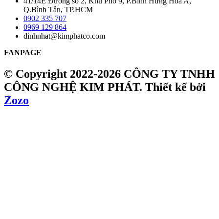
41/14E Đường số 2, Khu Phố 9, P.Bình Hưng Hòa A,
Q.Bình Tân, TP.HCM
0902 335 707
0969 129 864
dinhnhat@kimphatco.com
FANPAGE
© Copyright 2022-2026 CÔNG TY TNHH
CÔNG NGHỆ KIM PHÁT.
Thiết kế bởi
Zozo