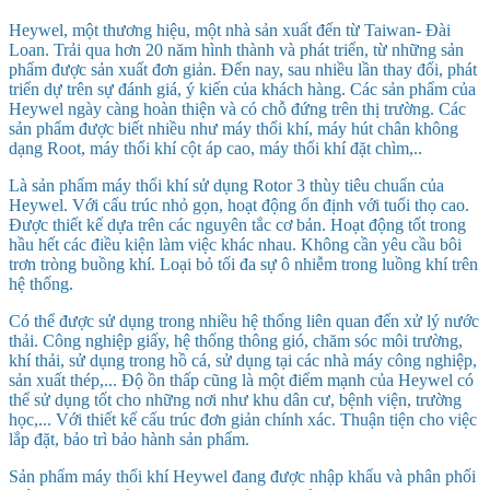
Heywel, một thương hiệu, một nhà sản xuất đến từ Taiwan- Đài
Loan. Trải qua hơn 20 năm hình thành và phát triển, từ những sản
phẩm được sản xuất đơn giản. Đến nay, sau nhiều lần thay đổi, phát
triển dự trên sự đánh giá, ý kiến của khách hàng. Các sản phẩm của
Heywel ngày càng hoàn thiện và có chỗ đứng trên thị trường. Các
sản phẩm được biết nhiều như máy thổi khí, máy hút chân không
dạng Root, máy thổi khí cột áp cao, máy thổi khí đặt chìm,..
Là sản phẩm máy thổi khí sử dụng Rotor 3 thùy tiêu chuẩn của
Heywel. Với cấu trúc nhỏ gọn, hoạt động ổn định với tuổi thọ cao.
Được thiết kế dựa trên các nguyên tắc cơ bản. Hoạt động tốt trong
hầu hết các điều kiện làm việc khác nhau. Không cần yêu cầu bôi
trơn tròng buồng khí. Loại bỏ tối đa sự ô nhiễm trong luồng khí trên
hệ thống.
Có thể được sử dụng trong nhiều hệ thống liên quan đến xử lý nước
thải. Công nghiệp giấy, hệ thống thông gió, chăm sóc môi trường,
khí thải, sử dụng trong hồ cá, sử dụng tại các nhà máy công nghiệp,
sản xuất thép,... Độ ồn thấp cũng là một điểm mạnh của Heywel có
thể sử dụng tốt cho những nơi như khu dân cư, bệnh viện, trường
học,... Với thiết kế cấu trúc đơn giản chính xác. Thuận tiện cho việc
lắp đặt, bảo trì bảo hành sản phẩm.
Sản phẩm máy thổi khí Heywel đang được nhập khẩu và phân phối