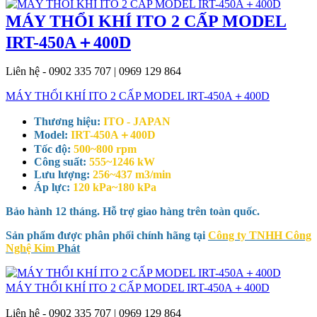
MÁY THỔI KHÍ ITO 2 CẤP MODEL
IRT-450A＋400D
Liên hệ - 0902 335 707 | 0969 129 864
MÁY THỔI KHÍ ITO 2 CẤP MODEL IRT-450A＋400D
Thương hiệu:
ITO - JAPAN
Model:
IRT-450A＋400D
Tốc độ:
500~800 rpm
Công suất:
555~1246 kW
Lưu lượng:
256~437 m3/min
Áp lực:
120 kPa~180 kPa
Bảo hành 12 tháng. Hỗ trợ giao hàng trên toàn quốc.
Sản phẩm được phân phối chính hãng tại
Công ty TNHH Công
Nghệ Kim
Phát
MÁY THỔI KHÍ ITO 2 CẤP MODEL IRT-450A＋400D
Liên hệ - 0902 335 707 | 0969 129 864