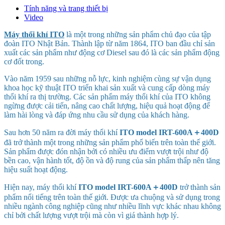
Tính năng và trang thiết bị
Video
Máy thổi khí ITO
là một trong những sản phẩm chủ đạo của tập
đoàn ITO Nhật Bản. Thành lập từ năm 1864, ITO ban đầu chỉ sản
xuất các sản phẩm như động cơ Diesel sau đó là các sản phẩm động
cơ đốt trong.
Vào năm 1959 sau những nỗ lực, kinh nghiệm cùng sự vận dụng
khoa học kỹ thuật ITO triển khai sản xuất và cung cấp dòng máy
thổi khí ra thị trường. Các sản phẩm máy thổi khí của ITO không
ngừng được cải tiến, nâng cao chất lượng, hiệu quả hoạt động để
làm hài lòng và đáp ứng nhu cầu sử dụng của khách hàng.
Sau hơn 50 năm ra đời máy thổi khí
ITO model
IRT-600A＋400D
đã trở thành một trong những sản phẩm phổ biến trên toàn thế giới.
Sản phẩm được đón nhận bởi có nhiều ưu điểm vượt trội như độ
bền cao, vận hành tốt, độ ồn và độ rung của sản phẩm thấp nên tăng
hiệu suất hoạt động.
Hiện nay, máy thổi khí
ITO model
IRT-600A＋400D
trở thành sản
phẩm nổi tiếng trên toàn thế giới. Được ưa chuộng và sử dụng trong
nhiều ngành công nghiệp cũng như nhiều lĩnh vực khác nhau không
chỉ bởi chất lượng vượt trội mà còn vì giá thành hợp lý.