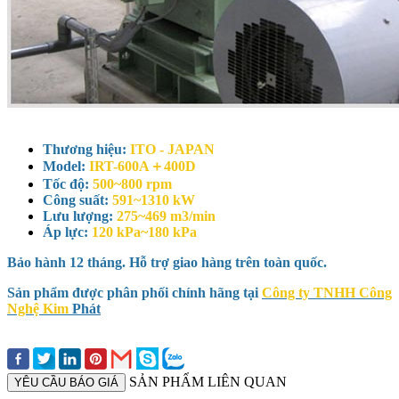
Thương hiệu:
ITO - JAPAN
Model:
IRT-600A＋400D
Tốc độ:
500~800 rpm
Công suất:
591~1310 kW
Lưu lượng:
275~469 m3/min
Áp lực:
120 kPa~180 kPa
Bảo hành 12 tháng. Hỗ trợ giao hàng trên toàn quốc.
Sản phẩm được phân phối chính hãng tại
Công ty TNHH Công
Nghệ Kim
Phát
SẢN PHẨM LIÊN QUAN
YÊU CẦU BÁO GIÁ