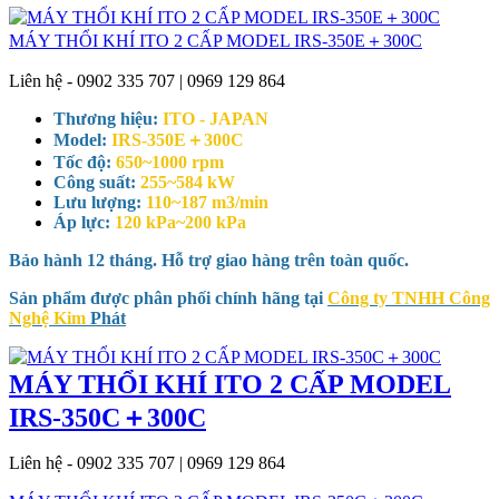
MÁY THỔI KHÍ ITO 2 CẤP MODEL IRS-350E＋300C
Liên hệ - 0902 335 707 | 0969 129 864
Thương hiệu:
ITO - JAPAN
Model:
IRS-350E＋300C
Tốc độ:
650~1000 rpm
Công suất:
255~584 kW
Lưu lượng:
110~187 m3/min
Áp lực:
120 kPa~200 kPa
Bảo hành 12 tháng. Hỗ trợ giao hàng trên toàn quốc.
Sản phẩm được phân phối chính hãng tại
Công ty TNHH Công
Nghệ Kim
Phát
MÁY THỔI KHÍ ITO 2 CẤP MODEL
IRS-350C＋300C
Liên hệ - 0902 335 707 | 0969 129 864