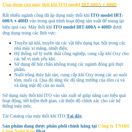
Ứng dụng của máy thổi khí ITO model
IRT-600A＋400D
Rất nhiều ngành công đã áp dụng máy thổi khí
ITO model
IRT-
600A＋400D
vào trong quá trình hoạt động sản xuất để mang lại
hiệu quả cao. Máy thổi khí
ITO model
IRT-600A＋400D
được
ứng dụng trong các lĩnh vực:
Truyền tải khí, truyền tải các vật liệu dạng hạt, bột trong các
nhà máy xi măng, nhiệt điện.
Hệ thống xử lý nước thải công nghiệp, cung cấp khí Oxy cho
các bể vi sinh yếu khí.
Sử dụng để hút chân không trong các ngành đóng gói thực
phẩm.
Nuôi trồng thủy hải sản, cung cấp khí Oxy trong các ao nuôi
tôm, nuôi cá. Qua đó tăng tốc độ tăng trưởng của tôm cá và
và tăng mật độ của ao nuôi.
Sử dụng máy thổi khí ITO vào sản xuất sẽ giúp nâng cao hiệu quả
hoạt động, tiết kiệm thời gian, cải thiện độ chính xác cho các hệ
thống máy móc.
Tải Catalog của máy thổi khí ITO
Tại đây
.
Sản phẩm đang được phân phối chính hãng tại
Công ty TNHH
Công Nghệ Kim
Phát