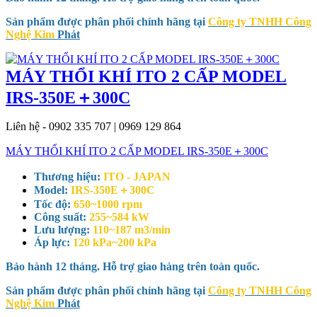
Sản phẩm được phân phối chính hãng tại
Công ty TNHH Công
Nghệ Kim
Phát
MÁY THỔI KHÍ ITO 2 CẤP MODEL
IRS-350E＋300C
Liên hệ - 0902 335 707 | 0969 129 864
MÁY THỔI KHÍ ITO 2 CẤP MODEL IRS-350E＋300C
Thương hiệu:
ITO - JAPAN
Model:
IRS-350E＋300C
Tốc độ:
650~1000 rpm
Công suất:
255~584 kW
Lưu lượng:
110~187 m3/min
Áp lực:
120 kPa~200 kPa
Bảo hành 12 tháng. Hỗ trợ giao hàng trên toàn quốc.
Sản phẩm được phân phối chính hãng tại
Công ty TNHH Công
Nghệ Kim
Phát