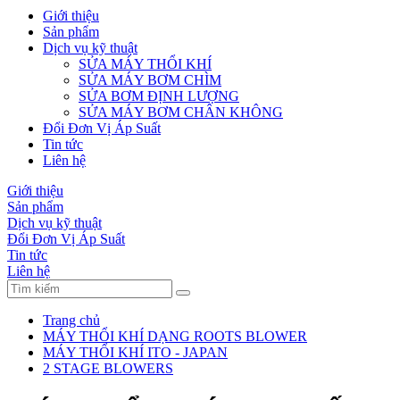
Giới thiệu
Sản phẩm
Dịch vụ kỹ thuật
SỬA MÁY THỔI KHÍ
SỬA MÁY BƠM CHÌM
SỬA BƠM ĐỊNH LƯỢNG
SỬA MÁY BƠM CHÂN KHÔNG
Đổi Đơn Vị Áp Suất
Tin tức
Liên hệ
Giới thiệu
Sản phẩm
Dịch vụ kỹ thuật
Đổi Đơn Vị Áp Suất
Tin tức
Liên hệ
Trang chủ
MÁY THỔI KHÍ DẠNG ROOTS BLOWER
MÁY THỔI KHÍ ITO - JAPAN
2 STAGE BLOWERS