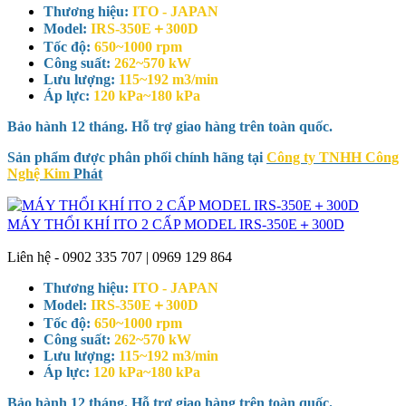
Thương hiệu:
ITO - JAPAN
Model:
IRS-350E＋300D
Tốc độ:
650~1000 rpm
Công suất:
262~570 kW
Lưu lượng:
115~192 m3/min
Áp lực:
120 kPa~180 kPa
Bảo hành 12 tháng. Hỗ trợ giao hàng trên toàn quốc.
Sản phẩm được phân phối chính hãng tại
Công ty TNHH Công
Nghệ Kim
Phát
MÁY THỔI KHÍ ITO 2 CẤP MODEL IRS-350E＋300D
Liên hệ - 0902 335 707 | 0969 129 864
Thương hiệu:
ITO - JAPAN
Model:
IRS-350E＋300D
Tốc độ:
650~1000 rpm
Công suất:
262~570 kW
Lưu lượng:
115~192 m3/min
Áp lực:
120 kPa~180 kPa
Bảo hành 12 tháng. Hỗ trợ giao hàng trên toàn quốc.