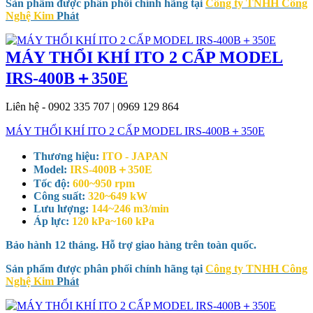
Sản phẩm được phân phối chính hãng tại
Công ty TNHH Công
Nghệ Kim
Phát
MÁY THỔI KHÍ ITO 2 CẤP MODEL
IRS-400B＋350E
Liên hệ - 0902 335 707 | 0969 129 864
MÁY THỔI KHÍ ITO 2 CẤP MODEL IRS-400B＋350E
Thương hiệu:
ITO - JAPAN
Model:
IRS-400B＋350E
Tốc độ:
600~950 rpm
Công suất:
320~649 kW
Lưu lượng:
144~246 m3/min
Áp lực:
120 kPa~160 kPa
Bảo hành 12 tháng. Hỗ trợ giao hàng trên toàn quốc.
Sản phẩm được phân phối chính hãng tại
Công ty TNHH Công
Nghệ Kim
Phát