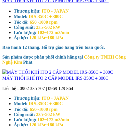
MÁY THỔI KHÍ ITO 2 CẤP MODEL IRS-350C＋300C
Thương hiệu:
ITO - JAPAN
Model:
IRS-350C＋300C
Tốc độ:
650~1000 rpm
Công suất:
235~502 kW
Lưu lượng:
102~172 m3/min
Áp lực:
120 kPa~180 kPa
Bảo hành 12 tháng. Hỗ trợ giao hàng trên toàn quốc.
Sản phẩm được phân phối chính hãng tại
Công ty TNHH Công
Nghệ Kim
Phát
MÁY THỔI KHÍ ITO 2 CẤP MODEL IRS-350C＋300C
Liên hệ - 0902 335 707 | 0969 129 864
Thương hiệu:
ITO - JAPAN
Model:
IRS-350C＋300C
Tốc độ:
650~1000 rpm
Công suất:
235~502 kW
Lưu lượng:
102~172 m3/min
Áp lực:
120 kPa~180 kPa