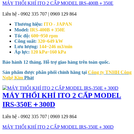
MÁY THỔI KHÍ ITO 2 CẤP MODEL IRS-400B＋350E
Liên hệ - 0902 335 707 | 0969 129 864
Thương hiệu:
ITO - JAPAN
Model:
IRS-400B＋350E
Tốc độ:
600~950 rpm
Công suất:
320~649 kW
Lưu lượng:
144~246 m3/min
Áp lực:
120 kPa~160 kPa
Bảo hành 12 tháng. Hỗ trợ giao hàng trên toàn quốc.
Sản phẩm được phân phối chính hãng tại
Công ty TNHH Công
Nghệ Kim
Phát
MÁY THỔI KHÍ ITO 2 CẤP MODEL
IRS-350E＋300D
Liên hệ - 0902 335 707 | 0969 129 864
MÁY THỔI KHÍ ITO 2 CẤP MODEL IRS-350E＋300D