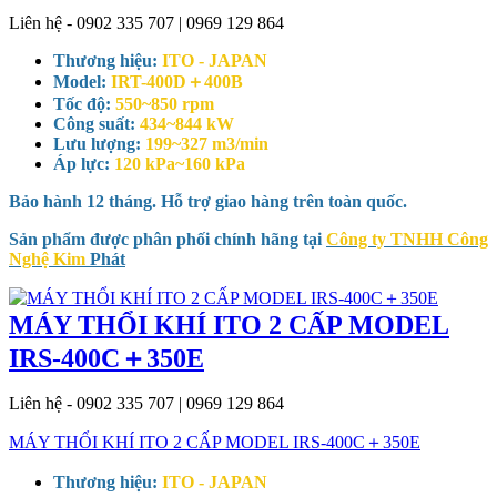
Liên hệ - 0902 335 707 | 0969 129 864
Thương hiệu:
ITO - JAPAN
Model:
IRT-400D＋400B
Tốc độ:
550~850 rpm
Công suất:
434~844 kW
Lưu lượng:
199~327 m3/min
Áp lực:
120 kPa~160 kPa
Bảo hành 12 tháng. Hỗ trợ giao hàng trên toàn quốc.
Sản phẩm được phân phối chính hãng tại
Công ty TNHH Công
Nghệ Kim
Phát
MÁY THỔI KHÍ ITO 2 CẤP MODEL
IRS-400C＋350E
Liên hệ - 0902 335 707 | 0969 129 864
MÁY THỔI KHÍ ITO 2 CẤP MODEL IRS-400C＋350E
Thương hiệu:
ITO - JAPAN