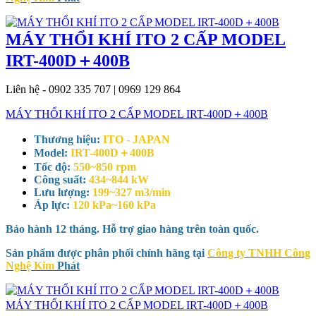
MÁY THỔI KHÍ ITO 2 CẤP MODEL
IRT-400D＋400B
Liên hệ - 0902 335 707 | 0969 129 864
MÁY THỔI KHÍ ITO 2 CẤP MODEL IRT-400D＋400B
Thương hiệu:
ITO - JAPAN
Model:
IRT-400D＋400B
Tốc độ:
550~850 rpm
Công suất:
434~844 kW
Lưu lượng:
199~327 m3/min
Áp lực:
120 kPa~160 kPa
Bảo hành 12 tháng. Hỗ trợ giao hàng trên toàn quốc.
Sản phẩm được phân phối chính hãng tại
Công ty TNHH Công
Nghệ Kim
Phát
MÁY THỔI KHÍ ITO 2 CẤP MODEL IRT-400D＋400B