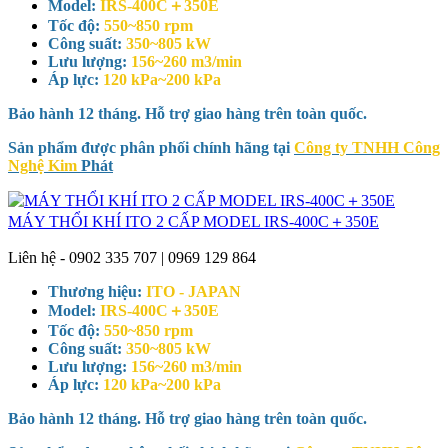
Model:
IRS-400C＋350E
Tốc độ:
550~850 rpm
Công suất:
350~805 kW
Lưu lượng:
156~260 m3/min
Áp lực:
120 kPa~200 kPa
Bảo hành 12 tháng. Hỗ trợ giao hàng trên toàn quốc.
Sản phẩm được phân phối chính hãng tại
Công ty TNHH Công
Nghệ Kim
Phát
MÁY THỔI KHÍ ITO 2 CẤP MODEL IRS-400C＋350E
Liên hệ - 0902 335 707 | 0969 129 864
Thương hiệu:
ITO - JAPAN
Model:
IRS-400C＋350E
Tốc độ:
550~850 rpm
Công suất:
350~805 kW
Lưu lượng:
156~260 m3/min
Áp lực:
120 kPa~200 kPa
Bảo hành 12 tháng. Hỗ trợ giao hàng trên toàn quốc.