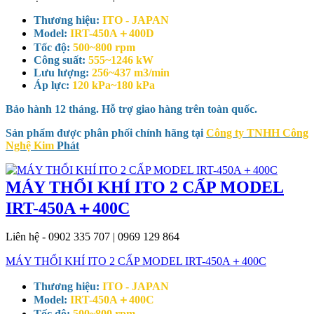
Thương hiệu:
ITO - JAPAN
Model:
IRT-450A＋400D
Tốc độ:
500~800 rpm
Công suất:
555~1246 kW
Lưu lượng:
256~437 m3/min
Áp lực:
120 kPa~180 kPa
Bảo hành 12 tháng. Hỗ trợ giao hàng trên toàn quốc.
Sản phẩm được phân phối chính hãng tại
Công ty TNHH Công
Nghệ Kim
Phát
MÁY THỔI KHÍ ITO 2 CẤP MODEL
IRT-450A＋400C
Liên hệ - 0902 335 707 | 0969 129 864
MÁY THỔI KHÍ ITO 2 CẤP MODEL IRT-450A＋400C
Thương hiệu:
ITO - JAPAN
Model:
IRT-450A＋400C
Tốc độ:
500~800 rpm