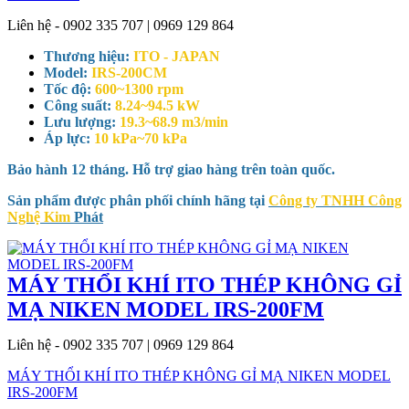
Liên hệ - 0902 335 707 | 0969 129 864
Thương hiệu:
ITO - JAPAN
Model:
IRS-200CM
Tốc độ:
600~1300 rpm
Công suất:
8.24~94.5 kW
Lưu lượng:
19.3~68.9 m3/min
Áp lực:
10 kPa~70 kPa
Bảo hành 12 tháng. Hỗ trợ giao hàng trên toàn quốc.
Sản phẩm được phân phối chính hãng tại
Công ty TNHH Công
Nghệ Kim
Phát
MÁY THỔI KHÍ ITO THÉP KHÔNG GỈ
MẠ NIKEN MODEL IRS-200FM
Liên hệ - 0902 335 707 | 0969 129 864
MÁY THỔI KHÍ ITO THÉP KHÔNG GỈ MẠ NIKEN MODEL
IRS-200FM