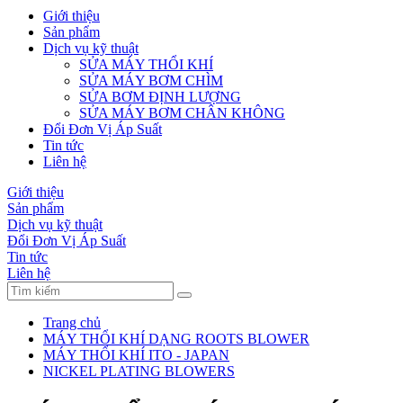
Giới thiệu
Sản phẩm
Dịch vụ kỹ thuật
SỬA MÁY THỔI KHÍ
SỬA MÁY BƠM CHÌM
SỬA BƠM ĐỊNH LƯỢNG
SỬA MÁY BƠM CHÂN KHÔNG
Đổi Đơn Vị Áp Suất
Tin tức
Liên hệ
Giới thiệu
Sản phẩm
Dịch vụ kỹ thuật
Đổi Đơn Vị Áp Suất
Tin tức
Liên hệ
Trang chủ
MÁY THỔI KHÍ DẠNG ROOTS BLOWER
MÁY THỔI KHÍ ITO - JAPAN
NICKEL PLATING BLOWERS