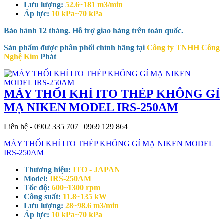
Lưu lượng:
52.6~181 m3/min
Áp lực:
10 kPa~70 kPa
Bảo hành 12 tháng. Hỗ trợ giao hàng trên toàn quốc.
Sản phẩm được phân phối chính hãng tại
Công ty TNHH Công
Nghệ Kim
Phát
MÁY THỔI KHÍ ITO THÉP KHÔNG GỈ
MẠ NIKEN MODEL IRS-250AM
Liên hệ - 0902 335 707 | 0969 129 864
MÁY THỔI KHÍ ITO THÉP KHÔNG GỈ MẠ NIKEN MODEL
IRS-250AM
Thương hiệu:
ITO - JAPAN
Model:
IRS-250AM
Tốc độ:
600~1300 rpm
Công suất:
11.8~135 kW
Lưu lượng:
28~98.6 m3/min
Áp lực:
10 kPa~70 kPa