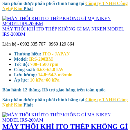
Sản phẩm được phân phối chính hãng tại
Công ty TNHH Công
Nghệ Kim
Phát
MÁY THỔI KHÍ ITO THÉP KHÔNG GỈ MẠ NIKEN MODEL
IRS-200BM
Liên hệ - 0902 335 707 | 0969 129 864
Thương hiệu:
ITO - JAPAN
Model:
IRS-200BM
Tốc độ:
700~1500 rpm
Công suất:
6.63~65.8 kW
Lưu lượng:
14.8~54.3 m3/min
Áp lực:
10 kPa~60 kPa
Bảo hành 12 tháng. Hỗ trợ giao hàng trên toàn quốc.
Sản phẩm được phân phối chính hãng tại
Công ty TNHH Công
Nghệ Kim
Phát
MÁY THỔI KHÍ ITO THÉP KHÔNG GỈ