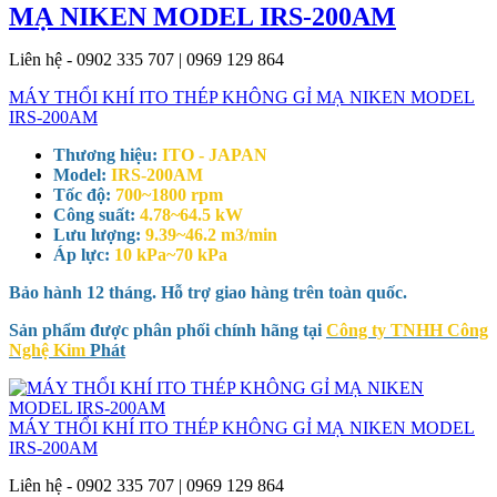
MẠ NIKEN MODEL IRS-200AM
Liên hệ - 0902 335 707 | 0969 129 864
MÁY THỔI KHÍ ITO THÉP KHÔNG GỈ MẠ NIKEN MODEL
IRS-200AM
Thương hiệu:
ITO - JAPAN
Model:
IRS-200AM
Tốc độ:
700~1800 rpm
Công suất:
4.78~64.5 kW
Lưu lượng:
9.39~46.2 m3/min
Áp lực:
10 kPa~70 kPa
Bảo hành 12 tháng. Hỗ trợ giao hàng trên toàn quốc.
Sản phẩm được phân phối chính hãng tại
Công ty TNHH Công
Nghệ Kim
Phát
MÁY THỔI KHÍ ITO THÉP KHÔNG GỈ MẠ NIKEN MODEL
IRS-200AM
Liên hệ - 0902 335 707 | 0969 129 864