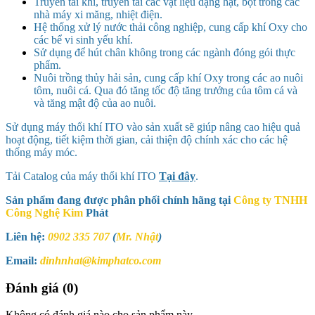
Truyền tải khí, truyền tải các vật liệu dạng hạt, bột trong các
nhà máy xi măng, nhiệt điện.
Hệ thống xử lý nước thải công nghiệp, cung cấp khí Oxy cho
các bể vi sinh yếu khí.
Sử dụng để hút chân không trong các ngành đóng gói thực
phẩm.
Nuôi trồng thủy hải sản, cung cấp khí Oxy trong các ao nuôi
tôm, nuôi cá. Qua đó tăng tốc độ tăng trưởng của tôm cá và
và tăng mật độ của ao nuôi.
Sử dụng máy thổi khí ITO vào sản xuất sẽ giúp nâng cao hiệu quả
hoạt động, tiết kiệm thời gian, cải thiện độ chính xác cho các hệ
thống máy móc.
Tải Catalog của máy thổi khí ITO
Tại đây
.
Sản phẩm đang được phân phối chính hãng tại
Công ty TNHH
Công Nghệ Kim
Phát
Liên hệ:
0902 335 707
(
Mr. Nhật
)
Email:
dinhnhat@kimphatco.com
Đánh giá (0)
Không có đánh giá nào cho sản phẩm này.