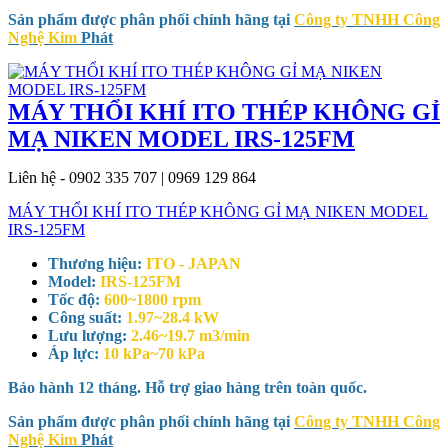
Sản phẩm được phân phối chính hãng tại
Công ty TNHH Công
Nghệ Kim
Phát
MÁY THỔI KHÍ ITO THÉP KHÔNG GỈ
MẠ NIKEN MODEL IRS-125FM
Liên hệ - 0902 335 707 | 0969 129 864
MÁY THỔI KHÍ ITO THÉP KHÔNG GỈ MẠ NIKEN MODEL
IRS-125FM
Thương hiệu:
ITO - JAPAN
Model:
IRS-125FM
Tốc độ:
600~1800 rpm
Công suất:
1.97~28.4 kW
Lưu lượng:
2.46~19.7 m3/min
Áp lực:
10 kPa~70 kPa
Bảo hành 12 tháng. Hỗ trợ giao hàng trên toàn quốc.
Sản phẩm được phân phối chính hãng tại
Công ty TNHH Công
Nghệ Kim
Phát