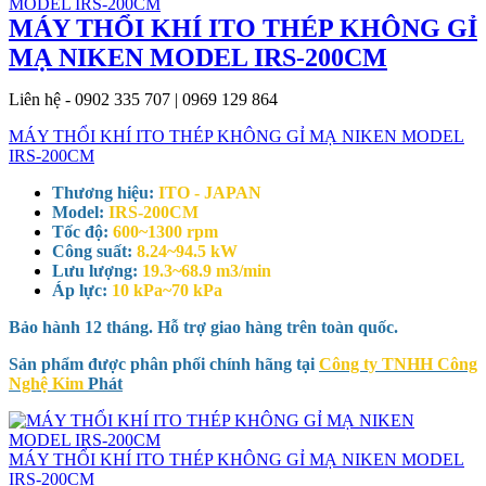
MÁY THỔI KHÍ ITO THÉP KHÔNG GỈ
MẠ NIKEN MODEL IRS-200CM
Liên hệ - 0902 335 707 | 0969 129 864
MÁY THỔI KHÍ ITO THÉP KHÔNG GỈ MẠ NIKEN MODEL
IRS-200CM
Thương hiệu:
ITO - JAPAN
Model:
IRS-200CM
Tốc độ:
600~1300 rpm
Công suất:
8.24~94.5 kW
Lưu lượng:
19.3~68.9 m3/min
Áp lực:
10 kPa~70 kPa
Bảo hành 12 tháng. Hỗ trợ giao hàng trên toàn quốc.
Sản phẩm được phân phối chính hãng tại
Công ty TNHH Công
Nghệ Kim
Phát
MÁY THỔI KHÍ ITO THÉP KHÔNG GỈ MẠ NIKEN MODEL
IRS-200CM