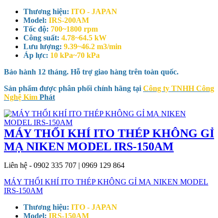
Thương hiệu:
ITO - JAPAN
Model:
IRS-200AM
Tốc độ:
700~1800 rpm
Công suất:
4.78~64.5 kW
Lưu lượng:
9.39~46.2 m3/min
Áp lực:
10 kPa~70 kPa
Bảo hành 12 tháng. Hỗ trợ giao hàng trên toàn quốc.
Sản phẩm được phân phối chính hãng tại
Công ty TNHH Công
Nghệ Kim
Phát
MÁY THỔI KHÍ ITO THÉP KHÔNG GỈ
MẠ NIKEN MODEL IRS-150AM
Liên hệ - 0902 335 707 | 0969 129 864
MÁY THỔI KHÍ ITO THÉP KHÔNG GỈ MẠ NIKEN MODEL
IRS-150AM
Thương hiệu:
ITO - JAPAN
Model:
IRS-150AM