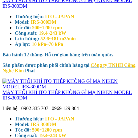
MÁY THỔI KHÍ ITO THÉP KHÔNG GỈ MẠ NIKEN MODEL
IRS-300DM
Thương hiệu:
ITO - JAPAN
Model:
IRS-300DM
Tốc độ:
500~1200 rpm
Công suất:
19.4~243 kW
Lưu lượng:
52.6~181 m3/min
Áp lực:
10 kPa~70 kPa
Bảo hành 12 tháng. Hỗ trợ giao hàng trên toàn quốc.
Sản phẩm được phân phối chính hãng tại
Công ty TNHH Công
Nghệ Kim
Phát
MÁY THỔI KHÍ ITO THÉP KHÔNG GỈ MẠ NIKEN MODEL
IRS-300DM
Liên hệ - 0902 335 707 | 0969 129 864
Thương hiệu:
ITO - JAPAN
Model:
IRS-300DM
Tốc độ:
500~1200 rpm
Công suất:
19.4~243 kW