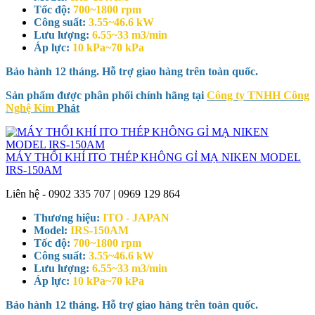
Tốc độ:
700~1800 rpm
Công suất:
3.55~46.6 kW
Lưu lượng:
6.55~33 m3/min
Áp lực:
10 kPa~70 kPa
Bảo hành 12 tháng. Hỗ trợ giao hàng trên toàn quốc.
Sản phẩm được phân phối chính hãng tại
Công ty TNHH Công
Nghệ Kim
Phát
MÁY THỔI KHÍ ITO THÉP KHÔNG GỈ MẠ NIKEN MODEL
IRS-150AM
Liên hệ - 0902 335 707 | 0969 129 864
Thương hiệu:
ITO - JAPAN
Model:
IRS-150AM
Tốc độ:
700~1800 rpm
Công suất:
3.55~46.6 kW
Lưu lượng:
6.55~33 m3/min
Áp lực:
10 kPa~70 kPa
Bảo hành 12 tháng. Hỗ trợ giao hàng trên toàn quốc.