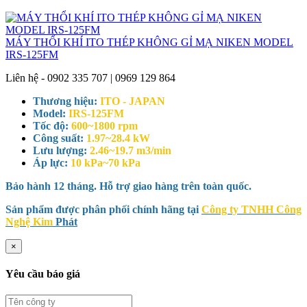
MÁY THỔI KHÍ ITO THÉP KHÔNG GỈ MẠ NIKEN MODEL
IRS-125FM
Liên hệ - 0902 335 707 | 0969 129 864
Thương hiệu:
ITO - JAPAN
Model:
IRS-125FM
Tốc độ:
600~1800 rpm
Công suất:
1.97~28.4 kW
Lưu lượng:
2.46~19.7 m3/min
Áp lực:
10 kPa~70 kPa
Bảo hành 12 tháng. Hỗ trợ giao hàng trên toàn quốc.
Sản phẩm được phân phối chính hãng tại
Công ty TNHH Công
Nghệ Kim
Phát
×
Yêu cầu báo giá