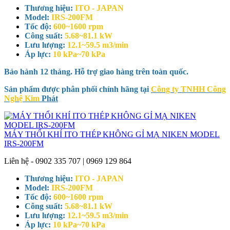
Thương hiệu:
ITO - JAPAN
Model:
IRS-200FM
Tốc độ:
600~1600 rpm
Công suất:
5.68~81.1 kW
Lưu lượng:
12.1~59.5 m3/min
Áp lực:
10 kPa~70 kPa
Bảo hành 12 tháng. Hỗ trợ giao hàng trên toàn quốc.
Sản phẩm được phân phối chính hãng tại
Công ty TNHH Công
Nghệ Kim
Phát
MÁY THỔI KHÍ ITO THÉP KHÔNG GỈ MẠ NIKEN MODEL
IRS-200FM
Liên hệ - 0902 335 707 | 0969 129 864
Thương hiệu:
ITO - JAPAN
Model:
IRS-200FM
Tốc độ:
600~1600 rpm
Công suất:
5.68~81.1 kW
Lưu lượng:
12.1~59.5 m3/min
Áp lực:
10 kPa~70 kPa