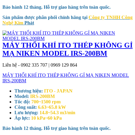
Bảo hành 12 tháng. Hỗ trợ giao hàng trên toàn quốc.
Sản phẩm được phân phối chính hãng tại
Công ty TNHH Công
Nghệ Kim
Phát
MÁY THỔI KHÍ ITO THÉP KHÔNG GỈ
MẠ NIKEN MODEL IRS-200BM
Liên hệ - 0902 335 707 | 0969 129 864
MÁY THỔI KHÍ ITO THÉP KHÔNG GỈ MẠ NIKEN MODEL
IRS-200BM
Thương hiệu:
ITO - JAPAN
Model:
IRS-200BM
Tốc độ:
700~1500 rpm
Công suất:
6.63~65.8 kW
Lưu lượng:
14.8~54.3 m3/min
Áp lực:
10 kPa~60 kPa
Bảo hành 12 tháng. Hỗ trợ giao hàng trên toàn quốc.