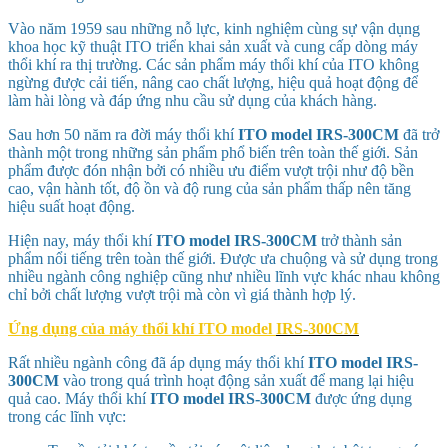
Vào năm 1959 sau những nỗ lực, kinh nghiệm cùng sự vận dụng
khoa học kỹ thuật ITO triển khai sản xuất và cung cấp dòng máy
thổi khí ra thị trường. Các sản phẩm máy thổi khí của ITO không
ngừng được cải tiến, nâng cao chất lượng, hiệu quả hoạt động để
làm hài lòng và đáp ứng nhu cầu sử dụng của khách hàng.
Sau hơn 50 năm ra đời máy thổi khí
ITO model
IRS-300CM
đã trở
thành một trong những sản phẩm phổ biến trên toàn thế giới. Sản
phẩm được đón nhận bởi có nhiều ưu điểm vượt trội như độ bền
cao, vận hành tốt, độ ồn và độ rung của sản phẩm thấp nên tăng
hiệu suất hoạt động.
Hiện nay, máy thổi khí
ITO model
IRS-300CM
trở thành sản
phẩm nổi tiếng trên toàn thế giới. Được ưa chuộng và sử dụng trong
nhiều ngành công nghiệp cũng như nhiều lĩnh vực khác nhau không
chỉ bởi chất lượng vượt trội mà còn vì giá thành hợp lý.
Ứng dụng của máy thổi khí ITO model
IRS-300CM
Rất nhiều ngành công đã áp dụng máy thổi khí
ITO model
IRS-
300CM
vào trong quá trình hoạt động sản xuất để mang lại hiệu
quả cao. Máy thổi khí
ITO model
IRS-300CM
được ứng dụng
trong các lĩnh vực: