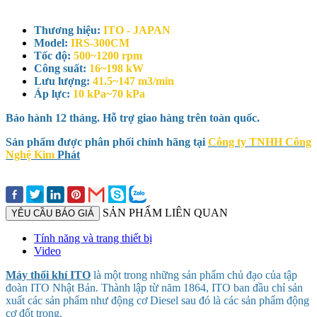
Thương hiệu:
ITO - JAPAN
Model:
IRS-300CM
Tốc độ:
500~1200 rpm
Công suất:
16~198 kW
Lưu lượng:
41.5~147 m3/min
Áp lực:
10 kPa~70 kPa
Bảo hành 12 tháng. Hỗ trợ giao hàng trên toàn quốc.
Sản phẩm được phân phối chính hãng tại
Công ty TNHH Công
Nghệ Kim
Phát
SẢN PHẨM LIÊN QUAN
YÊU CẦU BÁO GIÁ
Tính năng và trang thiết bị
Video
Máy thổi khí ITO
là một trong những sản phẩm chủ đạo của tập
đoàn ITO Nhật Bản. Thành lập từ năm 1864, ITO ban đầu chỉ sản
xuất các sản phẩm như động cơ Diesel sau đó là các sản phẩm động
cơ đốt trong.