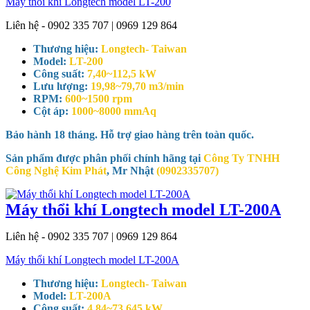
Máy thổi khí Longtech model LT-200
Liên hệ - 0902 335 707 | 0969 129 864
Thương hiệu:
Longtech- Taiwan
Model:
LT-200
Công suất:
7,40~112,5 kW
Lưu lượng:
19,98~79,70 m3/min
RPM:
600~1500 rpm
Cột áp:
1000~8000 mmAq
Bảo hành 18 tháng. Hỗ trợ giao hàng trên toàn quốc.
Sản phẩm được phân phối chính hãng tại
Công Ty TNHH
Công Nghệ Kim Phát
, Mr Nhật
(0902335707)
Máy thổi khí Longtech model LT-200A
Liên hệ - 0902 335 707 | 0969 129 864
Máy thổi khí Longtech model LT-200A
Thương hiệu:
Longtech- Taiwan
Model:
LT-200A
Công suất:
4,84~73,645 kW