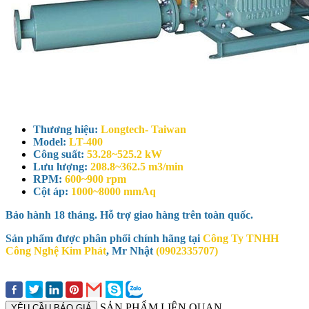
Thương hiệu:
Longtech- Taiwan
Model:
LT-400
Công suất:
53.28~525.2 kW
Lưu lượng:
208.8~362.5 m3/min
RPM:
600~900 rpm
Cột áp:
1000~8000 mmAq
Bảo hành 18 tháng. Hỗ trợ giao hàng trên toàn quốc.
Sản phẩm được phân phối chính hãng tại
Công Ty TNHH
Công Nghệ Kim Phát
, Mr Nhật
(0902335707)
SẢN PHẨM LIÊN QUAN
YÊU CẦU BÁO GIÁ