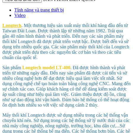
Tính năng và trang thiết bị
Video
Longtech
. Một thương hiệu sản xuất máy thổi khí hàng đầu dến từ
Taiwan Đài Loan. Được thành lập từ những năm 1982. Trải qua
gần 40 năm hình thành và phát triển. Đến nay các sản phẩm máy
thổi khí Longtech đã được phát triển vượt bậc. Được biết đến và sử
dụng trên nhiều quốc gia. Các sản phẩm máy thổi khí của Longtech
được phát triển dựa theo các nguyên tắc cơ bản và theo các tiêu
chuẩn của quốc tế.
Sản phẩm
Longtech model
LT-400
. Đã được hình thành và phát
triển từ những ngày đầu. Đến nay sản phẩm đã được cải tiến và sử
nhiều công nghệ hơn để đạt được hiệu quả làm việc tốt nhất. Sử
dụng công nghệ chế tạo hoàn toàn bằng công nghệ CNC. Mang đến
sự chính xác cao. Giúp khách hàng có thể dễ dàng kiểm soát được
áp suất cũng như hiệu quả làm việc. Giảm thiệu được độ ồn, cũng
như sự dao động khi vận hành. Đảm bảo hệ thống có thể hoạt động
ổn định hơn nhiều so với việc sử dụng cánh 2 thùy.
Máy thổi khí Longtech được sử dụng nhiều trong các hệ thống vận
chuyển khí nén. Sử dụng trong các hệ thống sử lý nước thải của các
nhà máy công nghiệp, nông nghiệp, trường học, khu dân cư,...Sử
dụng trong các hệ thống bể mạ điện. Các hệ thống bơm bùn. Các hệ