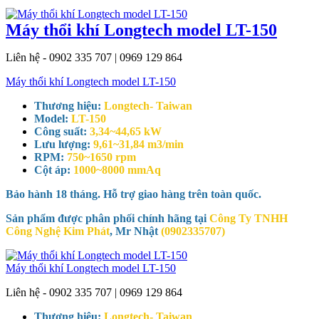
Máy thổi khí Longtech model LT-150
Liên hệ - 0902 335 707 | 0969 129 864
Máy thổi khí Longtech model LT-150
Thương hiệu:
Longtech- Taiwan
Model:
LT-150
Công suất:
3,34~44,65 kW
Lưu lượng:
9,61~31,84 m3/min
RPM:
750~1650 rpm
Cột áp:
1000~8000 mmAq
Bảo hành 18 tháng. Hỗ trợ giao hàng trên toàn quốc.
Sản phẩm được phân phối chính hãng tại
Công Ty TNHH
Công Nghệ Kim Phát
, Mr Nhật
(0902335707)
Máy thổi khí Longtech model LT-150
Liên hệ - 0902 335 707 | 0969 129 864
Thương hiệu:
Longtech- Taiwan