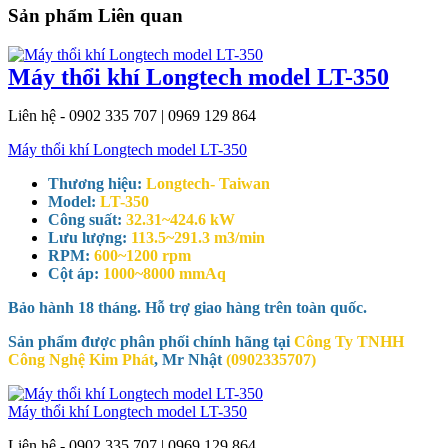
Sản phẩm Liên quan
Máy thổi khí Longtech model LT-350
Liên hệ - 0902 335 707 | 0969 129 864
Máy thổi khí Longtech model LT-350
Thương hiệu:
Longtech- Taiwan
Model:
LT-350
Công suất:
32.31~424.6 kW
Lưu lượng:
113.5~291.3 m3/min
RPM:
600~1200 rpm
Cột áp:
1000~8000 mmAq
Bảo hành 18 tháng. Hỗ trợ giao hàng trên toàn quốc.
Sản phẩm được phân phối chính hãng tại
Công Ty TNHH
Công Nghệ Kim Phát
, Mr Nhật
(0902335707)
Máy thổi khí Longtech model LT-350
Liên hệ - 0902 335 707 | 0969 129 864