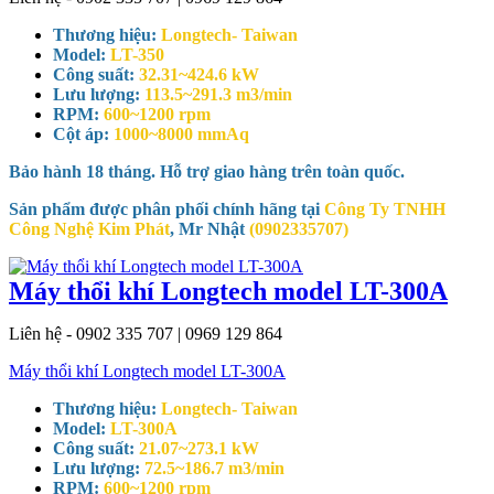
Thương hiệu:
Longtech- Taiwan
Model:
LT-350
Công suất:
32.31~424.6 kW
Lưu lượng:
113.5~291.3 m3/min
RPM:
600~1200 rpm
Cột áp:
1000~8000 mmAq
Bảo hành 18 tháng. Hỗ trợ giao hàng trên toàn quốc.
Sản phẩm được phân phối chính hãng tại
Công Ty TNHH
Công Nghệ Kim Phát
, Mr Nhật
(0902335707)
Máy thổi khí Longtech model LT-300A
Liên hệ - 0902 335 707 | 0969 129 864
Máy thổi khí Longtech model LT-300A
Thương hiệu:
Longtech- Taiwan
Model:
LT-300A
Công suất:
21.07~273.1 kW
Lưu lượng:
72.5~186.7 m3/min
RPM:
600~1200 rpm