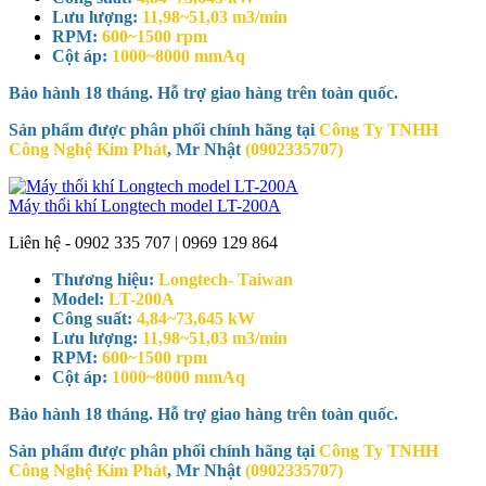
Lưu lượng:
11,98~51,03 m3/min
RPM:
600~1500 rpm
Cột áp:
1000~8000 mmAq
Bảo hành 18 tháng. Hỗ trợ giao hàng trên toàn quốc.
Sản phẩm được phân phối chính hãng tại
Công Ty TNHH
Công Nghệ Kim Phát
, Mr Nhật
(0902335707)
Máy thổi khí Longtech model LT-200A
Liên hệ - 0902 335 707 | 0969 129 864
Thương hiệu:
Longtech- Taiwan
Model:
LT-200A
Công suất:
4,84~73,645 kW
Lưu lượng:
11,98~51,03 m3/min
RPM:
600~1500 rpm
Cột áp:
1000~8000 mmAq
Bảo hành 18 tháng. Hỗ trợ giao hàng trên toàn quốc.
Sản phẩm được phân phối chính hãng tại
Công Ty TNHH
Công Nghệ Kim Phát
, Mr Nhật
(0902335707)