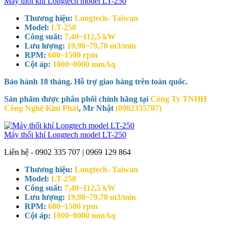
Máy thổi khí Longtech model LT-250
Thương hiệu:
Longtech- Taiwan
Model:
LT-250
Công suất:
7,40~112,5 kW
Lưu lượng:
19,98~79,70 m3/min
RPM:
600~1500 rpm
Cột áp:
1000~8000 mmAq
Bảo hành 18 tháng. Hỗ trợ giao hàng trên toàn quốc.
Sản phẩm được phân phối chính hãng tại
Công Ty TNHH
Công Nghệ Kim Phát
, Mr Nhật
(0902335707)
Máy thổi khí Longtech model LT-250
Liên hệ - 0902 335 707 | 0969 129 864
Thương hiệu:
Longtech- Taiwan
Model:
LT-250
Công suất:
7,40~112,5 kW
Lưu lượng:
19,98~79,70 m3/min
RPM:
600~1500 rpm
Cột áp:
1000~8000 mmAq