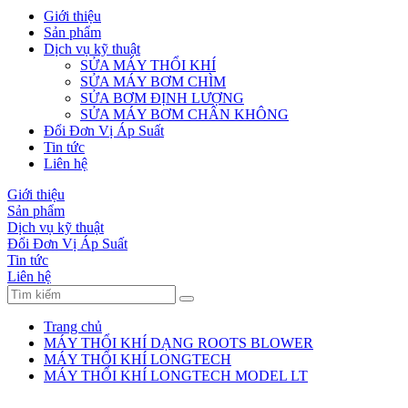
Giới thiệu
Sản phẩm
Dịch vụ kỹ thuật
SỬA MÁY THỔI KHÍ
SỬA MÁY BƠM CHÌM
SỬA BƠM ĐỊNH LƯỢNG
SỬA MÁY BƠM CHÂN KHÔNG
Đổi Đơn Vị Áp Suất
Tin tức
Liên hệ
Giới thiệu
Sản phẩm
Dịch vụ kỹ thuật
Đổi Đơn Vị Áp Suất
Tin tức
Liên hệ
Trang chủ
MÁY THỔI KHÍ DẠNG ROOTS BLOWER
MÁY THỔI KHÍ LONGTECH
MÁY THỔI KHÍ LONGTECH MODEL LT