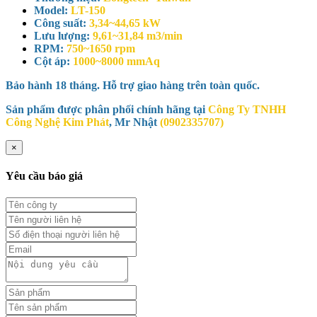
Model:
LT-150
Công suất:
3,34~44,65 kW
Lưu lượng:
9,61~31,84 m3/min
RPM:
750~1650 rpm
Cột áp:
1000~8000 mmAq
Bảo hành 18 tháng. Hỗ trợ giao hàng trên toàn quốc.
Sản phẩm được phân phối chính hãng tại
Công Ty TNHH
Công Nghệ Kim Phát
, Mr Nhật
(0902335707)
×
Yêu cầu báo giá