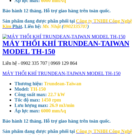
Áp lực max:
6000 mmAq
Bảo hành 12 tháng. Hỗ trợ giao hàng trên toàn quốc.
Sản phẩm đang được phân phối tại
Công ty TNHH Công Nghệ
Kim
Phát
. Liên hệ:
Mr. Nhật
(
0902335707
)
MÁY THỔI KHÍ TRUNDEAN-TAIWAN
MODEL TH-150
Liên hệ - 0902 335 707 | 0969 129 864
MÁY THỔI KHÍ TRUNDEAN-TAIWAN MODEL TH-150
Thương hiệu:
Trundean-Taiwan
Model:
TH-150
Công suất max:
22.7 kW
Tốc độ max:
1450 rpm
Lưu lượng max:
26.9 m3/min
Áp lực max:
6000 mmAq
Bảo hành 12 tháng. Hỗ trợ giao hàng trên toàn quốc.
Sản phẩm đang được phân phối tại
Công ty TNHH Công Nghệ