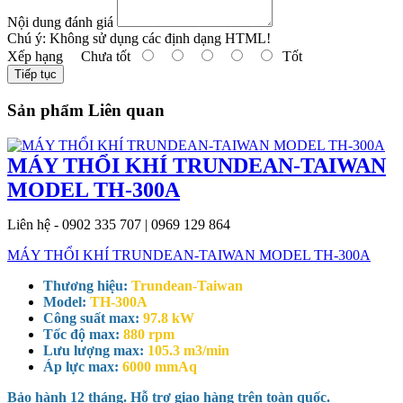
Nội dung đánh giá
Chú ý:
Không sử dụng các định dạng HTML!
Xếp hạng
Chưa tốt
Tốt
Tiếp tục
Sản phẩm Liên quan
MÁY THỔI KHÍ TRUNDEAN-TAIWAN
MODEL TH-300A
Liên hệ - 0902 335 707 | 0969 129 864
MÁY THỔI KHÍ TRUNDEAN-TAIWAN MODEL TH-300A
Thương hiệu:
Trundean-Taiwan
Model:
TH-300A
Công suất max:
97.8 kW
Tốc độ max:
880 rpm
Lưu lượng max:
105.3 m3/min
Áp lực max:
6000 mmAq
Bảo hành 12 tháng. Hỗ trợ giao hàng trên toàn quốc.