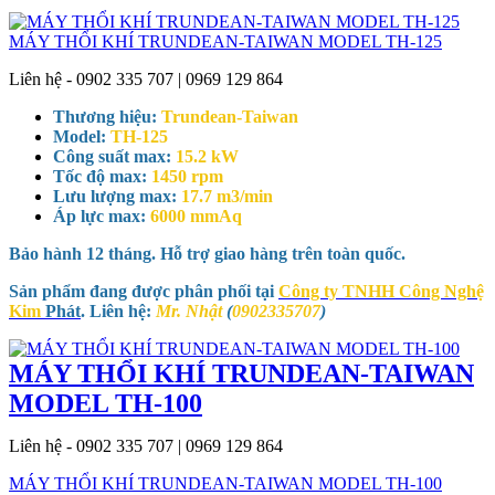
MÁY THỔI KHÍ TRUNDEAN-TAIWAN MODEL TH-125
Liên hệ - 0902 335 707 | 0969 129 864
Thương hiệu:
Trundean-Taiwan
Model:
TH-125
Công suất max:
15.2 kW
Tốc độ max:
1450 rpm
Lưu lượng max:
17.7 m3/min
Áp lực max:
6000 mmAq
Bảo hành 12 tháng. Hỗ trợ giao hàng trên toàn quốc.
Sản phẩm đang được phân phối tại
Công ty TNHH Công Nghệ
Kim
Phát
. Liên hệ:
Mr. Nhật
(
0902335707
)
MÁY THỔI KHÍ TRUNDEAN-TAIWAN
MODEL TH-100
Liên hệ - 0902 335 707 | 0969 129 864
MÁY THỔI KHÍ TRUNDEAN-TAIWAN MODEL TH-100