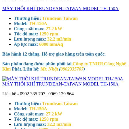
MÁY THỔI KHÍ TRUNDEAN-TAIWAN MODEL TH-150A
Thương hiệu:
Trundean-Taiwan
Model:
TH-150A
Công suất max:
27.2 kW
Tốc độ max:
1250 rpm
Lưu lượng max:
32.2 m3/min
Áp lực max:
6000 mmAq
Bảo hành 12 tháng. Hỗ trợ giao hàng trên toàn quốc.
Sản phẩm đang được phân phối tại
Công ty TNHH Công Nghệ
Kim
Phát
. Liên hệ:
Mr. Nhật
(
0902335707
)
MÁY THỔI KHÍ TRUNDEAN-TAIWAN MODEL TH-150A
Liên hệ - 0902 335 707 | 0969 129 864
Thương hiệu:
Trundean-Taiwan
Model:
TH-150A
Công suất max:
27.2 kW
Tốc độ max:
1250 rpm
Lưu lượng max:
32.2 m3/min