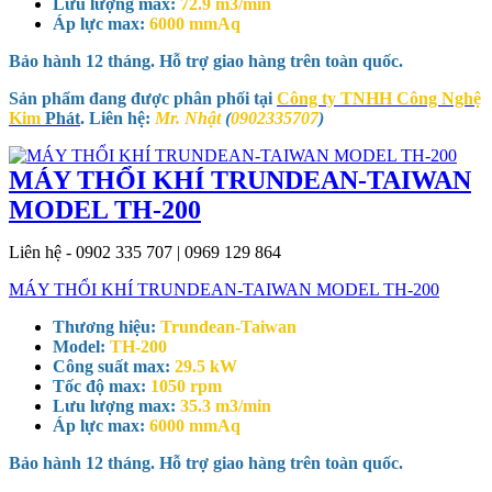
Lưu lượng max:
72.9 m3/min
Áp lực max:
6000 mmAq
Bảo hành 12 tháng. Hỗ trợ giao hàng trên toàn quốc.
Sản phẩm đang được phân phối tại
Công ty TNHH Công Nghệ
Kim
Phát
. Liên hệ:
Mr. Nhật
(
0902335707
)
MÁY THỔI KHÍ TRUNDEAN-TAIWAN
MODEL TH-200
Liên hệ - 0902 335 707 | 0969 129 864
MÁY THỔI KHÍ TRUNDEAN-TAIWAN MODEL TH-200
Thương hiệu:
Trundean-Taiwan
Model:
TH-200
Công suất max:
29.5 kW
Tốc độ max:
1050 rpm
Lưu lượng max:
35.3 m3/min
Áp lực max:
6000 mmAq
Bảo hành 12 tháng. Hỗ trợ giao hàng trên toàn quốc.