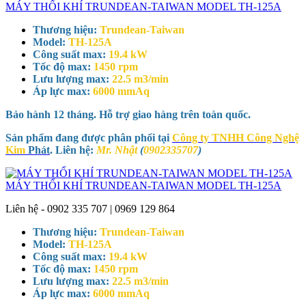
MÁY THỔI KHÍ TRUNDEAN-TAIWAN MODEL TH-125A
Thương hiệu:
Trundean-Taiwan
Model:
TH-125A
Công suất max:
19.4 kW
Tốc độ max:
1450 rpm
Lưu lượng max:
22.5 m3/min
Áp lực max:
6000 mmAq
Bảo hành 12 tháng. Hỗ trợ giao hàng trên toàn quốc.
Sản phẩm đang được phân phối tại
Công ty TNHH Công Nghệ
Kim
Phát
. Liên hệ:
Mr. Nhật
(
0902335707
)
MÁY THỔI KHÍ TRUNDEAN-TAIWAN MODEL TH-125A
Liên hệ - 0902 335 707 | 0969 129 864
Thương hiệu:
Trundean-Taiwan
Model:
TH-125A
Công suất max:
19.4 kW
Tốc độ max:
1450 rpm
Lưu lượng max:
22.5 m3/min
Áp lực max:
6000 mmAq