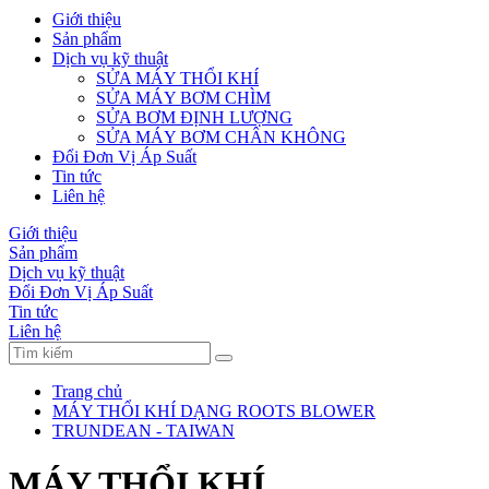
Giới thiệu
Sản phẩm
Dịch vụ kỹ thuật
SỬA MÁY THỔI KHÍ
SỬA MÁY BƠM CHÌM
SỬA BƠM ĐỊNH LƯỢNG
SỬA MÁY BƠM CHÂN KHÔNG
Đổi Đơn Vị Áp Suất
Tin tức
Liên hệ
Giới thiệu
Sản phẩm
Dịch vụ kỹ thuật
Đổi Đơn Vị Áp Suất
Tin tức
Liên hệ
Trang chủ
MÁY THỔI KHÍ DẠNG ROOTS BLOWER
TRUNDEAN - TAIWAN
MÁY THỔI KHÍ