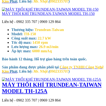
Kim
Phát
. Liên hệ:
Mr. Nhật
(
0902335707
)
MÁY THỔI KHÍ TRUNDEAN-TAIWAN MODEL TH-150
Liên hệ - 0902 335 707 | 0969 129 864
Thương hiệu:
Trundean-Taiwan
Model:
TH-150
Công suất max:
22.7 kW
Tốc độ max:
1450 rpm
Lưu lượng max:
26.9 m3/min
Áp lực max:
6000 mmAq
Bảo hành 12 tháng. Hỗ trợ giao hàng trên toàn quốc.
Sản phẩm đang được phân phối tại
Công ty TNHH Công Nghệ
Kim
Phát
. Liên hệ:
Mr. Nhật
(
0902335707
)
MÁY THỔI KHÍ TRUNDEAN-TAIWAN
MODEL TH-125A
Liên hệ - 0902 335 707 | 0969 129 864