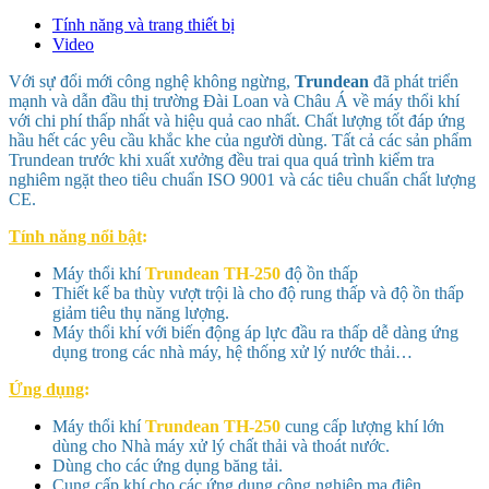
Tính năng và trang thiết bị
Video
Với sự đổi mới công nghệ không ngừng,
Trundean
đã phát triển
mạnh và dẫn đầu thị trường Đài Loan và Châu Á về máy thổi khí
với chi phí thấp nhất và hiệu quả cao nhất. Chất lượng tốt đáp ứng
hầu hết các yêu cầu khắc khe của người dùng. Tất cả các sản phẩm
Trundean trước khi xuất xưởng đều trai qua quá trình kiểm tra
nghiêm ngặt theo tiêu chuẩn ISO 9001 và các tiêu chuẩn chất lượng
CE.
Tính năng nổi bật
:
Máy thổi khí
Trundean
TH-250
độ ồn thấp
Thiết kế ba thùy vượt trội là cho độ rung thấp và độ ồn thấp
giảm tiêu thụ năng lượng.
Máy thổi khí với biến động áp lực đầu ra thấp dễ dàng ứng
dụng trong các nhà máy, hệ thống xử lý nước thải…
Ứng dụng
:
Máy thổi khí
Trundean
TH-250
cung cấp lượng khí lớn
dùng cho Nhà máy xử lý chất thải và thoát nước.
Dùng cho các ứng dụng băng tải.
Cung cấp khí cho các ứng dụng công nghiệp mạ điện.