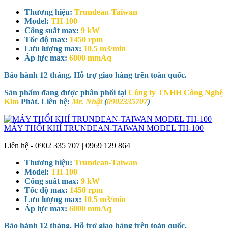
Thương hiệu:
Trundean-Taiwan
Model:
TH-100
Công suất max:
9 kW
Tốc độ max:
1450 rpm
Lưu lượng max:
10.5 m3/min
Áp lực max:
6000 mmAq
Bảo hành 12 tháng. Hỗ trợ giao hàng trên toàn quốc.
Sản phẩm đang được phân phối tại
Công ty TNHH Công Nghệ
Kim
Phát
. Liên hệ:
Mr. Nhật
(
0902335707
)
MÁY THỔI KHÍ TRUNDEAN-TAIWAN MODEL TH-100
Liên hệ - 0902 335 707 | 0969 129 864
Thương hiệu:
Trundean-Taiwan
Model:
TH-100
Công suất max:
9 kW
Tốc độ max:
1450 rpm
Lưu lượng max:
10.5 m3/min
Áp lực max:
6000 mmAq
Bảo hành 12 tháng. Hỗ trợ giao hàng trên toàn quốc.