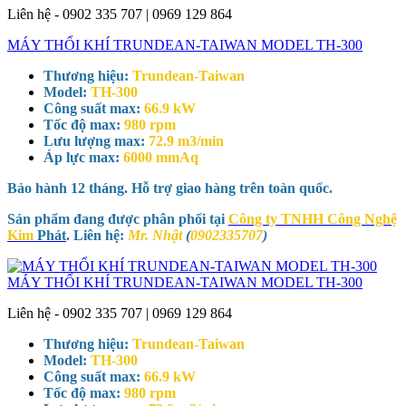
Liên hệ - 0902 335 707 | 0969 129 864
MÁY THỔI KHÍ TRUNDEAN-TAIWAN MODEL TH-300
Thương hiệu:
Trundean-Taiwan
Model:
TH-300
Công suất max:
66.9 kW
Tốc độ max:
980 rpm
Lưu lượng max:
72.9 m3/min
Áp lực max:
6000 mmAq
Bảo hành 12 tháng. Hỗ trợ giao hàng trên toàn quốc.
Sản phẩm đang được phân phối tại
Công ty TNHH Công Nghệ
Kim
Phát
. Liên hệ:
Mr. Nhật
(
0902335707
)
MÁY THỔI KHÍ TRUNDEAN-TAIWAN MODEL TH-300
Liên hệ - 0902 335 707 | 0969 129 864
Thương hiệu:
Trundean-Taiwan
Model:
TH-300
Công suất max:
66.9 kW
Tốc độ max:
980 rpm