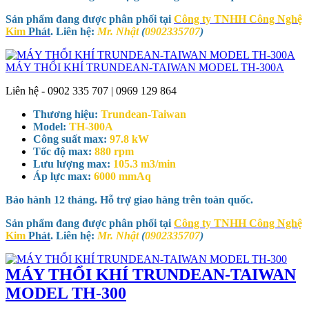
Sản phẩm đang được phân phối tại
Công ty TNHH Công Nghệ
Kim
Phát
. Liên hệ:
Mr. Nhật
(
0902335707
)
MÁY THỔI KHÍ TRUNDEAN-TAIWAN MODEL TH-300A
Liên hệ - 0902 335 707 | 0969 129 864
Thương hiệu:
Trundean-Taiwan
Model:
TH-300A
Công suất max:
97.8 kW
Tốc độ max:
880 rpm
Lưu lượng max:
105.3 m3/min
Áp lực max:
6000 mmAq
Bảo hành 12 tháng. Hỗ trợ giao hàng trên toàn quốc.
Sản phẩm đang được phân phối tại
Công ty TNHH Công Nghệ
Kim
Phát
. Liên hệ:
Mr. Nhật
(
0902335707
)
MÁY THỔI KHÍ TRUNDEAN-TAIWAN
MODEL TH-300