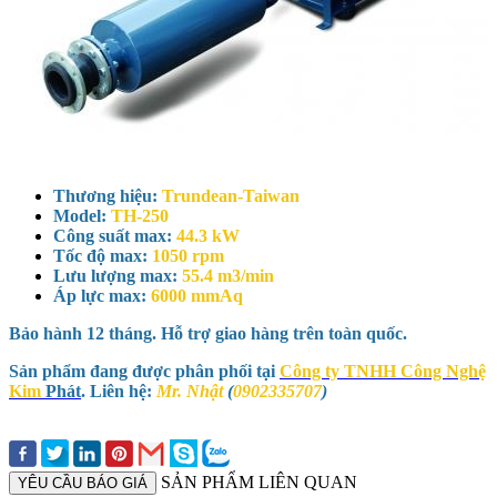
Thương hiệu:
Trundean-Taiwan
Model:
TH-250
Công suất max:
44.3 kW
Tốc độ max:
1050 rpm
Lưu lượng max:
55.4 m3/min
Áp lực max:
6000 mmAq
Bảo hành 12 tháng. Hỗ trợ giao hàng trên toàn quốc.
Sản phẩm đang được phân phối tại
Công ty TNHH Công Nghệ
Kim
Phát
. Liên hệ:
Mr. Nhật
(
0902335707
)
SẢN PHẨM LIÊN QUAN
YÊU CẦU BÁO GIÁ