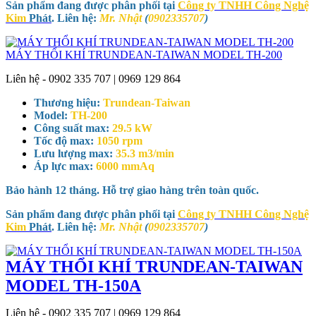
Sản phẩm đang được phân phối tại
Công ty TNHH Công Nghệ
Kim
Phát
. Liên hệ:
Mr. Nhật
(
0902335707
)
MÁY THỔI KHÍ TRUNDEAN-TAIWAN MODEL TH-200
Liên hệ - 0902 335 707 | 0969 129 864
Thương hiệu:
Trundean-Taiwan
Model:
TH-200
Công suất max:
29.5 kW
Tốc độ max:
1050 rpm
Lưu lượng max:
35.3 m3/min
Áp lực max:
6000 mmAq
Bảo hành 12 tháng. Hỗ trợ giao hàng trên toàn quốc.
Sản phẩm đang được phân phối tại
Công ty TNHH Công Nghệ
Kim
Phát
. Liên hệ:
Mr. Nhật
(
0902335707
)
MÁY THỔI KHÍ TRUNDEAN-TAIWAN
MODEL TH-150A
Liên hệ - 0902 335 707 | 0969 129 864