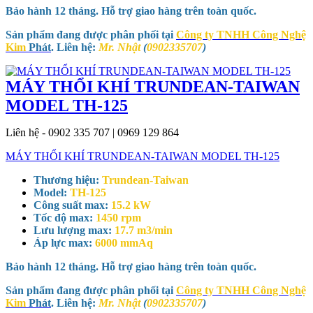
Bảo hành 12 tháng. Hỗ trợ giao hàng trên toàn quốc.
Sản phẩm đang được phân phối tại
Công ty TNHH Công Nghệ
Kim
Phát
. Liên hệ:
Mr. Nhật
(
0902335707
)
MÁY THỔI KHÍ TRUNDEAN-TAIWAN
MODEL TH-125
Liên hệ - 0902 335 707 | 0969 129 864
MÁY THỔI KHÍ TRUNDEAN-TAIWAN MODEL TH-125
Thương hiệu:
Trundean-Taiwan
Model:
TH-125
Công suất max:
15.2 kW
Tốc độ max:
1450 rpm
Lưu lượng max:
17.7 m3/min
Áp lực max:
6000 mmAq
Bảo hành 12 tháng. Hỗ trợ giao hàng trên toàn quốc.
Sản phẩm đang được phân phối tại
Công ty TNHH Công Nghệ
Kim
Phát
. Liên hệ:
Mr. Nhật
(
0902335707
)