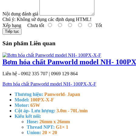
Nội dung đánh giá
Chú ý:
Không sử dụng các định dạng HTML!
Xếp hạng
Chưa tốt
Tốt
Tiếp tục
Sản phẩm Liên quan
Bơm hóa chất Panworld model NH- 100P
Liên hệ - 0902 335 707 | 0969 129 864
Bơm hóa chất Panworld model NH- 100PX-X-F
Thương hiệu:
Panworld- Japan
Model:
100PX-X-F
Motor:
65W
Cột áp- Lưu lượng:
3.0m - 70L/min
Kiểu kết nối:
Hose:
26mm x 26mm
Thread NPT:
G1× 1
Union:
20 × 20