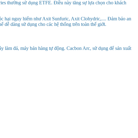
eries thường sử dụng ETFE. Điều này tăng sự lựa chọn cho khách
c hại nguy hiểm như Axit Sunfuric, Axit Clohydric,.... Đảm bảo an
 dễ dàng sử dụng cho các hệ thống trên toàn thế giới.
máy làm đá, máy bán hàng tự động. Cacbon Arc, sử dụng để sản xuất