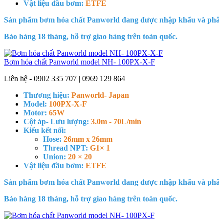
Vật liệu đầu bơm:
ETFE
Sản phẩm bơm hóa chất Panworld đang được nhập khẩu và phân
Bảo hàng 18 tháng, hỗ trợ giao hàng trên toàn quốc.
Bơm hóa chất Panworld model NH- 100PX-X-F
Liên hệ - 0902 335 707 | 0969 129 864
Thương hiệu:
Panworld- Japan
Model:
100PX-X-F
Motor:
65W
Cột áp- Lưu lượng:
3.0m - 70L/min
Kiểu kết nối:
Hose:
26mm x 26mm
Thread NPT:
G1× 1
Union:
20 × 20
Vật liệu đầu bơm:
ETFE
Sản phẩm bơm hóa chất Panworld đang được nhập khẩu và phân
Bảo hàng 18 tháng, hỗ trợ giao hàng trên toàn quốc.