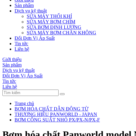
Sản phẩm
Dịch vụ kỹ thuật
SỬA MÁY THỔI KHÍ
SỬA MÁY BƠM CHÌM
SỬA BƠM ĐỊNH LƯỢNG
SỬA MÁY BƠM CHÂN KHÔNG
Đổi Đơn Vị Áp Suất
Tin tức
Liên hệ
Giới thiệu
Sản phẩm
Dịch vụ kỹ thuật
Đổi Đơn Vị Áp Suất
Tin tức
Liên hệ
Trang chủ
BƠM HÓA CHẤT DẪN ĐỘNG TỪ
THƯƠNG HIỆU PANWORLD - JAPAN
BƠM CÔNG SUẤT NHỎ PX/PX-N/PX-F
Bơm hóa chất Panworld model