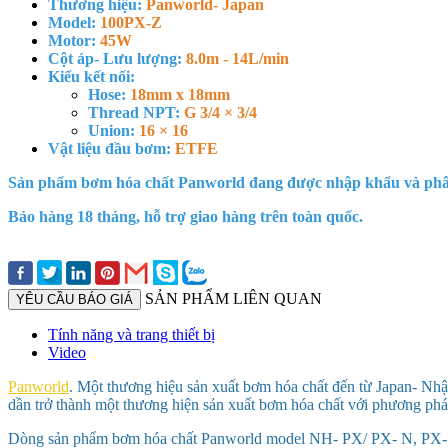
Thương hiệu:
Panworld- Japan
Model:
100PX-Z
Motor:
45W
Cột áp- Lưu lượng:
8.0m - 14L/min
Kiểu kết nối:
Hose:
18mm x 18mm
Thread NPT:
G 3/4 × 3/4
Union:
16 × 16
Vật liệu đầu bơm:
ETFE
Sản phẩm bơm hóa chất Panworld đang được nhập khẩu và phân
Bảo hàng 18 tháng, hỗ trợ giao hàng trên toàn quốc.
SẢN PHẨM LIÊN QUAN
YÊU CẦU BÁO GIÁ
Tính năng và trang thiết bị
Video
Panworld
. Một thương hiệu sản xuất bơm hóa chất đến từ Japan- Nhậ
dần trở thành một thương hiện sản xuất bơm hóa chất với phương pháp
Dòng sản phẩm bơm hóa chất Panworld model NH- PX/ PX- N, PX- F. 