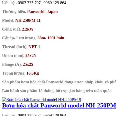
Liên hệ - 0902 335 707 | 0969 129 864
Thương hiệu.
Panworld- Japan
Model.
NH-250PM-11
Công suất.
2,2kW
Cột áp- Lưu lượng.
88m- 100L/min
Thread (inch).
NPT 1
Union (mm).
25x25
Flange (A).
25x25
Trọng lượng.
16,5Kg
Sản phẩm bơm hóa chất Panworld đang được nhập khẩu và ph
Bảo hành sản phẩm 18 tháng, hỗ trợ giao hàng trên toàn quốc.
Bơm hóa chất Panworld model NH-250PM
Liên hệ - 0902 335 707 | 0969 129 864