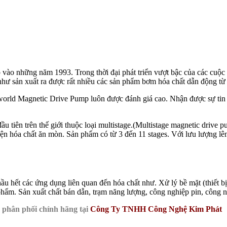
 vào những năm 1993. Trong thời đại phát triển vượt bậc của các cuộc
 như sản xuất ra được rất nhiều các sản phẩm bơm hóa chất dẫn động từ
orld Magnetic Drive Pump luôn được đánh giá cao. Nhận được sự tin t
u tiên trên thế giới thuộc loại multistage.(Multistage magnetic driv
iện hóa chất ăn mòn. Sản phẩm có từ 3 đến 11 stages. Với lưu lượng lê
các ứng dụng liên quan đến hóa chất như. Xử lý bề mặt (thiết bị PCB
 phẩm. Sản xuất chất bán dẫn, trạm năng lượng, công nghiệp pin, công n
phân phối chính hãng tại
Công Ty TNHH Công Nghệ Kim Phát