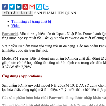
SẢN PHẨM LIÊN QUAN
YÊU CẦU BÁO GIÁ
Tính năng và trang thiết bị
Video
Panworld
. Một thương hiệu đến từ Japan- Nhật Bản. Được thành lập
tảng khoa học kỹ thuật tốt. Các kỹ sư của Panworld đã thiết kế cũng
Với nhiều ưu điểm vượt trội cùng với sự đa dạng. Các sản phẩm Panw
tại nhiều quốc gia trên thế giới.
Model PM- series. Đây là dòng sản phẩm bơm hóa chất dẫn động từ đầ
giúp bơm có thể hoạt động tốt cũng như ổn định cao trong các điền k
0,37kW đến 2,2kW.
Ứng dụng (Applications)
Sản phẩm bơm Panworld model NH-250PM-10. Được sử dụng cho hầu hết 
lọc hóa chất, công nghệ mã tĩnh điện, xử lý nước thải, chế biến thực
Các sản phẩm bơm hóa chất Panworld đang được nhập khẩu và 
Tham khảo bài viết giới thiệu về bơm hóa chất Panworld
tại đây.