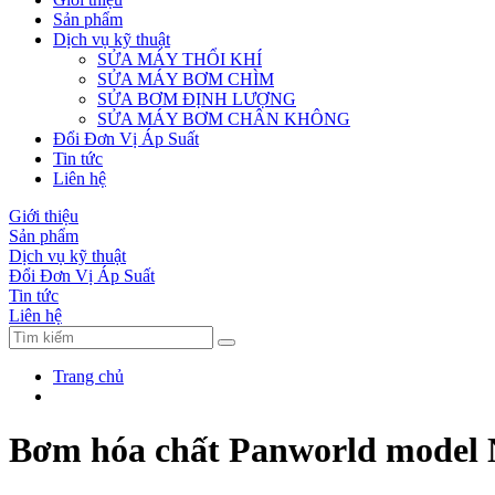
Sản phẩm
Dịch vụ kỹ thuật
SỬA MÁY THỔI KHÍ
SỬA MÁY BƠM CHÌM
SỬA BƠM ĐỊNH LƯỢNG
SỬA MÁY BƠM CHÂN KHÔNG
Đổi Đơn Vị Áp Suất
Tin tức
Liên hệ
Giới thiệu
Sản phẩm
Dịch vụ kỹ thuật
Đổi Đơn Vị Áp Suất
Tin tức
Liên hệ
Trang chủ
Bơm hóa chất Panworld model