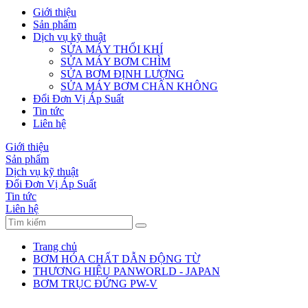
Giới thiệu
Sản phẩm
Dịch vụ kỹ thuật
SỬA MÁY THỔI KHÍ
SỬA MÁY BƠM CHÌM
SỬA BƠM ĐỊNH LƯỢNG
SỬA MÁY BƠM CHÂN KHÔNG
Đổi Đơn Vị Áp Suất
Tin tức
Liên hệ
Giới thiệu
Sản phẩm
Dịch vụ kỹ thuật
Đổi Đơn Vị Áp Suất
Tin tức
Liên hệ
Trang chủ
BƠM HÓA CHẤT DẪN ĐỘNG TỪ
THƯƠNG HIỆU PANWORLD - JAPAN
BƠM TRỤC ĐỨNG PW-V