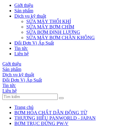
Giới thiệu
Sản phẩm
Dịch vụ kỹ thuật
SỬA MÁY THỔI KHÍ
SỬA MÁY BƠM CHÌM
SỬA BƠM ĐỊNH LƯỢNG
SỬA MÁY BƠM CHÂN KHÔNG
Đổi Đơn Vị Áp Suất
Tin tức
Liên hệ
Giới thiệu
Sản phẩm
Dịch vụ kỹ thuật
Đổi Đơn Vị Áp Suất
Tin tức
Liên hệ
Trang chủ
BƠM HÓA CHẤT DẪN ĐỘNG TỪ
THƯƠNG HIỆU PANWORLD - JAPAN
BƠM TRỤC ĐỨNG PW-V