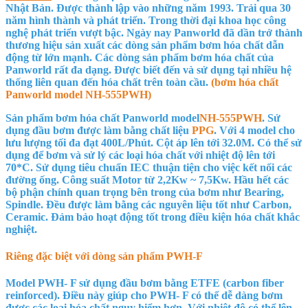
Nhật Bản. Được thành lập vào những năm 1993. Trải qua 30
năm hình thành và phát triển. Trong thời đại khoa học công
nghệ phát triển vượt bậc. Ngày nay Panworld đã dần trở thành
thương hiệu sản xuất các dòng sản phẩm bơm hóa chất dẫn
động từ lớn mạnh. Các dòng sản phẩm bơm hóa chất của
Panworld rất đa dạng. Được biết đến và sử dụng tại nhiều hệ
thống liên quan đến hóa chất trên toàn cầu.
(bơm hóa chất
Panworld model
NH-555PWH
)
Sản phẩm bơm hóa chất Panworld model
NH-555PWH
. Sử
dụng đầu bơm được làm bằng chất liệu
PPG
. Với 4 model cho
lưu lượng tối đa đạt
400L/Phút
. Cột áp lên tới
32.0M
. Có thể sử
dụng để bơm và sử lý các loại hóa chất với nhiệt độ lên tới
70*C. Sử dụng tiêu chuẩn IEC thuận tiện cho việc kết nối các
đường ống. Công suất Motor từ
2,2Kw ~ 7,5Kw
. Hầu hết các
bộ phận chính quan trọng bên trong của bơm như Bearing,
Spindle. Đều được làm bằng các nguyên liệu tốt như Carbon,
Ceramic. Đảm bảo hoạt động tốt trong điều kiện hóa chất khắc
nghiệt.
Riêng đặc biệt với dòng sản phẩm
PWH-F
Model PWH- F sử dụng đầu bơm bằng ETFE (carbon fiber
reinforced). Điều này giúp cho PWH- F có thể dễ dàng bơm
được các loại hóa chất nguy hiểm hơn. Với nhiệt độ có thể lên