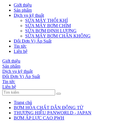
Giới thiệu
Sản phẩm
Dịch vụ kỹ thuật
SỬA MÁY THỔI KHÍ
SỬA MÁY BƠM CHÌM
SỬA BƠM ĐỊNH LƯỢNG
SỬA MÁY BƠM CHÂN KHÔNG
Đổi Đơn Vị Áp Suất
Tin tức
Liên hệ
Giới thiệu
Sản phẩm
Dịch vụ kỹ thuật
Đổi Đơn Vị Áp Suất
Tin tức
Liên hệ
Trang chủ
BƠM HÓA CHẤT DẪN ĐỘNG TỪ
THƯƠNG HIỆU PANWORLD - JAPAN
BƠM ÁP LỰC CAO PWH