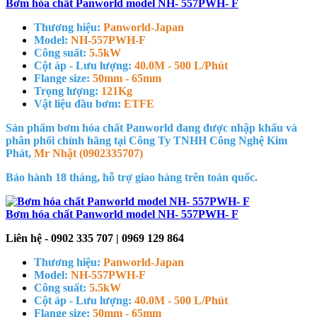
Bơm hóa chất Panworld model NH- 557PWH- F
Thương hiệu:
Panworld-Japan
Model:
NH-557PWH-F
Công suất:
5.5kW
Cột áp - Lưu lượng:
40.0M - 500 L/Phút
Flange size:
50mm - 65mm
Trọng lượng:
121Kg
Vật liệu đầu bơm:
ETFE
Sản phẩm bơm hóa chất Panworld đang được nhập khẩu và
phân phối chính hãng tại Công Ty TNHH Công Nghệ Kim
Phát,
Mr Nhật (0902335707)
Bảo hành 18 tháng, hỗ trợ giao hàng trên toàn quốc.
Bơm hóa chất Panworld model NH- 557PWH- F
Liên hệ - 0902 335 707 | 0969 129 864
Thương hiệu:
Panworld-Japan
Model:
NH-557PWH-F
Công suất:
5.5kW
Cột áp - Lưu lượng:
40.0M - 500 L/Phút
Flange size:
50mm - 65mm