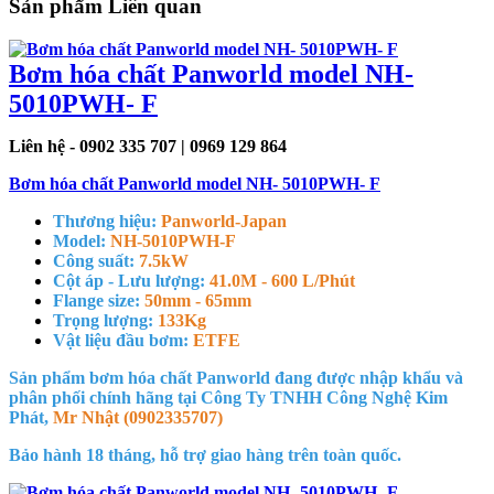
Sản phẩm Liên quan
Bơm hóa chất Panworld model NH-
5010PWH- F
Liên hệ - 0902 335 707 | 0969 129 864
Bơm hóa chất Panworld model NH- 5010PWH- F
Thương hiệu:
Panworld-Japan
Model:
NH-5010PWH-F
Công suất:
7.5kW
Cột áp - Lưu lượng:
41.0M - 600 L/Phút
Flange size:
50mm - 65mm
Trọng lượng:
133Kg
Vật liệu đầu bơm:
ETFE
Sản phẩm bơm hóa chất Panworld đang được nhập khẩu và
phân phối chính hãng tại Công Ty TNHH Công Nghệ Kim
Phát,
Mr Nhật (0902335707)
Bảo hành 18 tháng, hỗ trợ giao hàng trên toàn quốc.