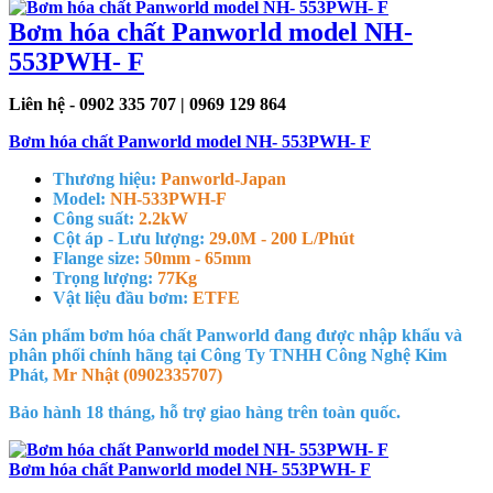
Bơm hóa chất Panworld model NH-
553PWH- F
Liên hệ - 0902 335 707 | 0969 129 864
Bơm hóa chất Panworld model NH- 553PWH- F
Thương hiệu:
Panworld-Japan
Model:
NH-533PWH-F
Công suất:
2.2kW
Cột áp - Lưu lượng:
29.0M - 200 L/Phút
Flange size:
50mm - 65mm
Trọng lượng:
77Kg
Vật liệu đầu bơm:
ETFE
Sản phẩm bơm hóa chất Panworld đang được nhập khẩu và
phân phối chính hãng tại Công Ty TNHH Công Nghệ Kim
Phát,
Mr Nhật (0902335707)
Bảo hành 18 tháng, hỗ trợ giao hàng trên toàn quốc.
Bơm hóa chất Panworld model NH- 553PWH- F