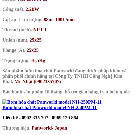
Công suất.
2,2kW
Cột áp- Lưu lượng.
88m- 100L/min
Thread (inch).
NPT 1
Union (mm).
25x25
Flange (A).
25x25
Trọng lượng.
16,5Kg
Sản phẩm bơm hóa chất Panworld đang được nhập khẩu và
phân phối chính hãng tại Công Ty TNHH Công Nghệ Kim
Phát,
Mr Nhật (0902335707)
Bảo hành sản phẩm 18 tháng, hỗ trợ giao hàng trên toàn quốc.
Bơm hóa chất Panworld model NH-250PM-11
Liên hệ - 0902 335 707 | 0969 129 864
Thương hiệu.
Panworld- Japan