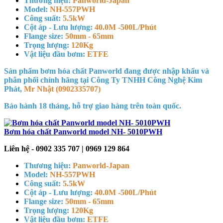
Thương hiệu:
Panworld-Japan
Model:
NH-557PWH
Công suất:
5.5kW
Cột áp - Lưu lượng:
40.0M -500L/Phút
Flange size:
50mm - 65mm
Trọng lượng:
120Kg
Vật liệu đầu bơm:
ETFE
Sản phẩm bơm hóa chất Panworld đang được nhập khẩu và
phân phối chính hãng tại Công Ty TNHH Công Nghệ Kim
Phát,
Mr Nhật (0902335707)
Bảo hành 18 tháng, hỗ trợ giao hàng trên toàn quốc.
Bơm hóa chất Panworld model NH- 5010PWH
Liên hệ - 0902 335 707 | 0969 129 864
Thương hiệu:
Panworld-Japan
Model:
NH-557PWH
Công suất:
5.5kW
Cột áp - Lưu lượng:
40.0M -500L/Phút
Flange size:
50mm - 65mm
Trọng lượng:
120Kg
Vật liệu đầu bơm:
ETFE