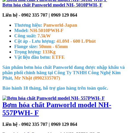
Bơm hóa chất Panworld model NH- 5010PWH- F
Liên hệ - 0902 335 707 | 0969 129 864
Thương hiệu:
Panworld-Japan
Model:
NH-5010PWH-F
Công suất:
7.5kW
Cột áp - Lưu lượng:
41.0M - 600 L/Phút
Flange size:
50mm - 65mm
Trọng lượng:
133Kg
Vật liệu đầu bơm:
ETFE
Sản phẩm bơm hóa chất Panworld đang được nhập khẩu và
phân phối chính hãng tại Công Ty TNHH Công Nghệ Kim
Phát,
Mr Nhật (0902335707)
Bảo hành 18 tháng, hỗ trợ giao hàng trên toàn quốc.
Bơm hóa chất Panworld model NH-
557PWH- F
Liên hệ - 0902 335 707 | 0969 129 864