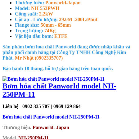
Thương hiệu:
Panworld-Japan
Model:
NH-553PWH
Công suất:
2.2kW
Cột áp - Lưu lượng:
29.0M -200L/Phút
Flange size:
50mm - 65mm
Trọng lượng:
74Kg
Vật liệu đầu bơm:
ETFE
Sản phẩm bơm hóa chất Panworld đang được nhập khẩu và
phân phối chính hãng tại Công Ty TNHH Công Nghệ Kim
Phát,
Mr Nhật (0902335707)
Bảo hành 18 tháng, hỗ trợ giao hàng trên toàn quốc.
Bơm hóa chất Panworld model NH-
250PM-11
Liên hệ - 0902 335 707 | 0969 129 864
Bơm hóa chất Panworld model NH-250PM-11
Thương hiệu.
Panworld- Japan
Model.
NH-250PM-11