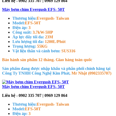
Liên hệ - 0902 335 707 | 0969 129 864
Máy bơm chìm Evergush EFS- 50T
Thương hiệu:
Evergush- Taiwan
Model:
EFS-50T
Điện áp:
3
Công suất:
3.7kW-5HP
Áp lực đẩy tối đa:
23M
Lưu lượng tối đa:
1200L/Phút
Trọng lượng:
55KG
Vật liệu thân và cánh bơm:
SUS316
Bảo hành sản phẩm 12 tháng. Giao hàng toàn quốc
Sản phẩm đang được nhập khẩu và phân phối chính hãng tại
Công Ty TNHH Công Nghệ Kim Phát,
Mr Nhật (0902335707)
Máy bơm chìm Evergush EFS- 50T
Liên hệ - 0902 335 707 | 0969 129 864
Thương hiệu:
Evergush- Taiwan
Model:
EFS-50T
Điện áp:
3