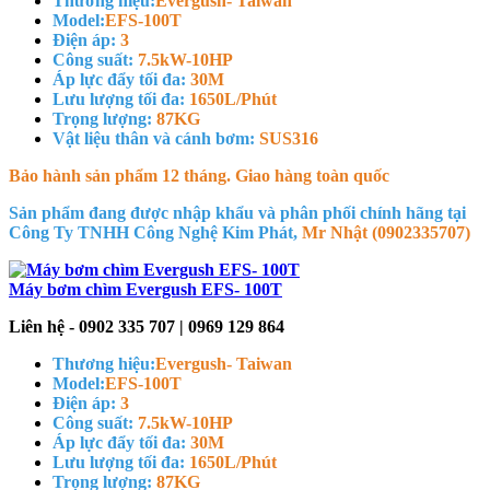
Thương hiệu:
Evergush- Taiwan
Model:
EFS-100T
Điện áp:
3
Công suất:
7.5kW-10HP
Áp lực đẩy tối đa:
30M
Lưu lượng tối đa:
1650L/Phút
Trọng lượng:
87KG
Vật liệu thân và cánh bơm:
SUS316
Bảo hành sản phẩm 12 tháng. Giao hàng toàn quốc
Sản phẩm đang được nhập khẩu và phân phối chính hãng tại
Công Ty TNHH Công Nghệ Kim Phát,
Mr Nhật (0902335707)
Máy bơm chìm Evergush EFS- 100T
Liên hệ - 0902 335 707 | 0969 129 864
Thương hiệu:
Evergush- Taiwan
Model:
EFS-100T
Điện áp:
3
Công suất:
7.5kW-10HP
Áp lực đẩy tối đa:
30M
Lưu lượng tối đa:
1650L/Phút
Trọng lượng:
87KG