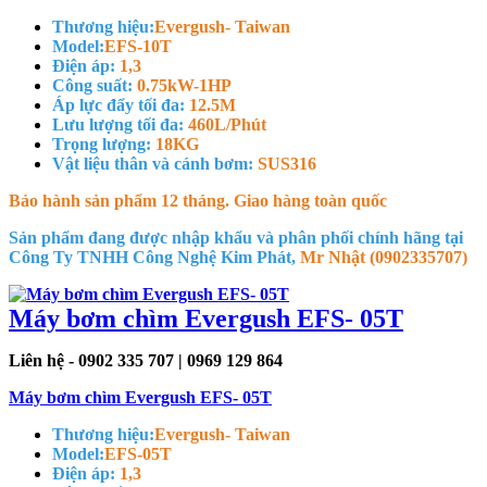
Thương hiệu:
Evergush- Taiwan
Model:
EFS-10T
Điện áp:
1,3
Công suất:
0.75kW-1HP
Áp lực đẩy tối đa:
12.5M
Lưu lượng tối đa:
460L/Phút
Trọng lượng:
18KG
Vật liệu thân và cánh bơm:
SUS316
Bảo hành sản phẩm 12 tháng. Giao hàng toàn quốc
Sản phẩm đang được nhập khẩu và phân phối chính hãng tại
Công Ty TNHH Công Nghệ Kim Phát,
Mr Nhật (0902335707)
Máy bơm chìm Evergush EFS- 05T
Liên hệ - 0902 335 707 | 0969 129 864
Máy bơm chìm Evergush EFS- 05T
Thương hiệu:
Evergush- Taiwan
Model:
EFS-05T
Điện áp:
1,3