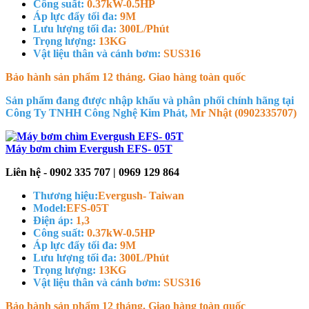
Công suất:
0.37kW-0.5HP
Áp lực đẩy tối đa:
9M
Lưu lượng tối đa:
300L/Phút
Trọng lượng:
13KG
Vật liệu thân và cánh bơm:
SUS316
Bảo hành sản phẩm 12 tháng. Giao hàng toàn quốc
Sản phẩm đang được nhập khẩu và phân phối chính hãng tại
Công Ty TNHH Công Nghệ Kim Phát,
Mr Nhật (0902335707)
Máy bơm chìm Evergush EFS- 05T
Liên hệ - 0902 335 707 | 0969 129 864
Thương hiệu:
Evergush- Taiwan
Model:
EFS-05T
Điện áp:
1,3
Công suất:
0.37kW-0.5HP
Áp lực đẩy tối đa:
9M
Lưu lượng tối đa:
300L/Phút
Trọng lượng:
13KG
Vật liệu thân và cánh bơm:
SUS316
Bảo hành sản phẩm 12 tháng. Giao hàng toàn quốc