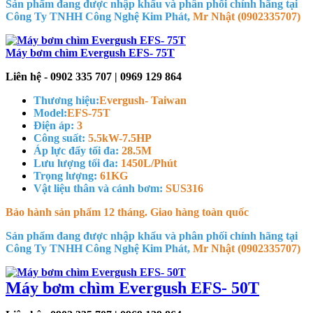
Sản phẩm đang được nhập khẩu và phân phối chính hãng tại
Công Ty TNHH Công Nghệ Kim Phát,
Mr Nhật (0902335707)
Máy bơm chìm Evergush EFS- 75T
Liên hệ - 0902 335 707 | 0969 129 864
Thương hiệu:
Evergush- Taiwan
Model:
EFS-75T
Điện áp:
3
Công suất:
5.5kW-7.5HP
Áp lực đẩy tối đa:
28.5M
Lưu lượng tối đa:
1450L/Phút
Trọng lượng:
61KG
Vật liệu thân và cánh bơm:
SUS316
Bảo hành sản phẩm 12 tháng. Giao hàng toàn quốc
Sản phẩm đang được nhập khẩu và phân phối chính hãng tại
Công Ty TNHH Công Nghệ Kim Phát,
Mr Nhật (0902335707)
Máy bơm chìm Evergush EFS- 50T