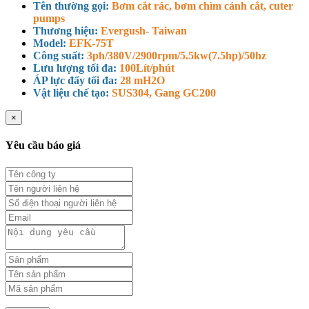
Tên thường gọi:
Bơm cắt rác, bơm chìm cánh cắt, cuter
pumps
Thương hiệu:
Evergush- Taiwan
Model:
EFK-75T
Công suất:
3ph/380V/2900rpm/5.5kw(7.5hp)/50hz
Lưu lượng tối đa:
100Lít/phút
ÁP lực đẩy tối đa:
28 mH2O
Vật liệu chế tạo:
SUS304, Gang GC200
×
Yêu cầu báo giá