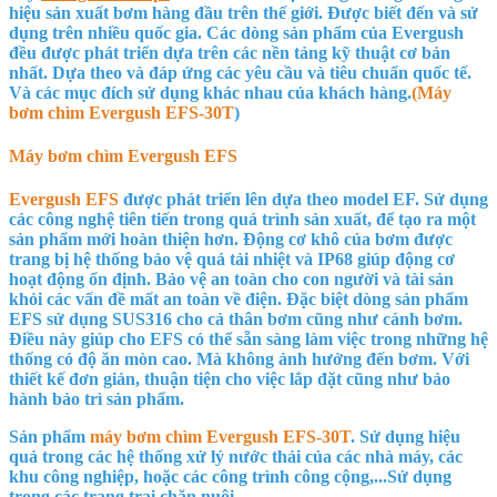
hiệu sản xuất bơm hàng đầu trên thế giới. Được biết đến và sử
dụng trên nhiều quốc gia. Các dòng sản phẩm của Evergush
đều được phát triển dựa trên các nền tảng kỹ thuật cơ bản
nhất. Dựa theo và đáp ứng các yêu cầu và tiêu chuẩn quốc tế.
Và các mục đích sử dụng khác nhau của khách hàng.
(Máy
bơm chìm Evergush
EFS-30T
)
Máy bơm chìm Evergush EFS
Evergush EFS
được phát triển lên dựa theo model EF. Sử dụng
các công nghệ tiên tiến trong quá trình sản xuất, để tạo ra một
sản phẩm mới hoàn thiện hơn. Động cơ khô của bơm được
trang bị hệ thống bảo vệ quá tải nhiệt và IP68 giúp động cơ
hoạt động ổn định. Bảo vệ an toàn cho con người và tài sản
khỏi các vấn đề mất an toàn về điện. Đặc biệt dòng sản phẩm
EFS sử dụng SUS316 cho cả thân bơm cũng như cánh bơm.
Điều này giúp cho EFS có thể sẵn sàng làm việc trong những hệ
thống có độ ăn mòn cao. Mà không ảnh hưởng đến bơm. Với
thiết kế đơn giản, thuận tiện cho việc lắp đặt cũng như bảo
hành bảo trì sản phẩm.
Sản phẩm
máy bơm chìm Evergush
EFS-30T
. Sử dụng hiệu
quả trong các hệ thống xử lý nước thải của các nhà máy, các
khu công nghiệp, hoặc các công trình công cộng,...Sử dụng
trong các trang trại chăn nuôi,....