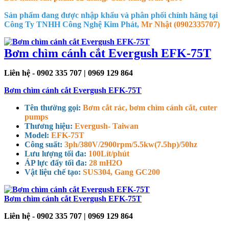
Sản phẩm đang được nhập khẩu và phân phối chính hãng tại
Công Ty TNHH Công Nghệ Kim Phát,
Mr Nhật (0902335707)
Bơm chìm cánh cắt Evergush EFK-75T
Liên hệ - 0902 335 707 | 0969 129 864
Bơm chìm cánh cắt Evergush EFK-75T
Tên thường gọi:
Bơm cắt rác, bơm chìm cánh cắt, cuter
pumps
Thương hiệu:
Evergush- Taiwan
Model:
EFK-75T
Công suất:
3ph/380V/2900rpm/5.5kw(7.5hp)/50hz
Lưu lượng tối đa:
100Lít/phút
ÁP lực đẩy tối đa:
28 mH2O
Vật liệu chế tạo:
SUS304, Gang GC200
Bơm chìm cánh cắt Evergush EFK-75T
Liên hệ - 0902 335 707 | 0969 129 864