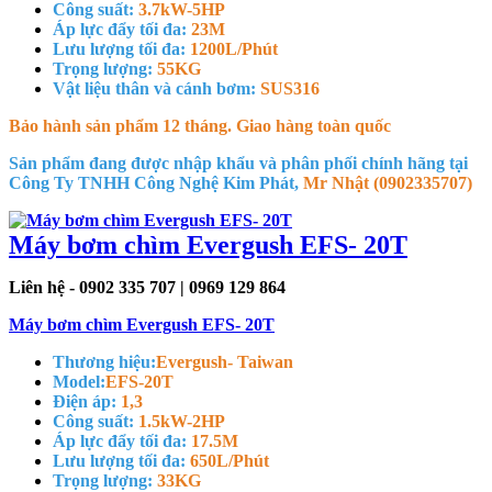
Công suất:
3.7kW-5HP
Áp lực đẩy tối đa:
23M
Lưu lượng tối đa:
1200L/Phút
Trọng lượng:
55KG
Vật liệu thân và cánh bơm:
SUS316
Bảo hành sản phẩm 12 tháng. Giao hàng toàn quốc
Sản phẩm đang được nhập khẩu và phân phối chính hãng tại
Công Ty TNHH Công Nghệ Kim Phát,
Mr Nhật (0902335707)
Máy bơm chìm Evergush EFS- 20T
Liên hệ - 0902 335 707 | 0969 129 864
Máy bơm chìm Evergush EFS- 20T
Thương hiệu:
Evergush- Taiwan
Model:
EFS-20T
Điện áp:
1,3
Công suất:
1.5kW-2HP
Áp lực đẩy tối đa:
17.5M
Lưu lượng tối đa:
650L/Phút
Trọng lượng:
33KG