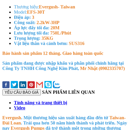
Thương hiệu:
Evergush- Taiwan
Model:
EFS-30T
Điện áp:
3
Công suất:
2.2kW-3HP
Áp lực đẩy tối đa:
20M
Lưu lượng tối đa:
750L/Phút
Trọng lượng:
35KG
Vật liệu thân và cánh bơm:
SUS316
Bảo hành sản phẩm 12 tháng. Giao hàng toàn quốc
Sản phẩm đang được nhập khẩu và phân phối chính hãng tại
Công Ty TNHH Công Nghệ Kim Phát,
Mr Nhật (0902335707)
SẢN PHẨM LIÊN QUAN
YÊU CẦU BÁO GIÁ
Tính năng và trang thiết bị
Video
Evergush
.
Một thương hiệu sản xuất hàng đầu đến từ
Taiwan-
Đài Loan
.
Trải qua hơn 50 năm hình thành và phát triển. Ngày
nay
Evergush Pumps
đã trở thành một trong những thương