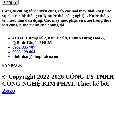
Đăng ký
Công ty chúng tôi chuyên cung cấp các loại máy thổi khí phục
vụ cho các hệ thống xử lý nước thải công nghiệp. Nước thải y
tế, nước thải dân dụng. Các máy móc phục vụ nuôi trồng thuỷ
sản cũng là thế mạnh của chúng tôi.
41/14E Đường số 2, Khu Phố 9, P.Bình Hưng Hòa A,
Q.Bình Tân, TP.HCM
0902 335 707
0969 129 864
dinhnhat@kimphatco.com
FANPAGE
© Copyright 2022-2026 CÔNG TY TNHH
CÔNG NGHỆ KIM PHÁT.
Thiết kế bởi
Zozo