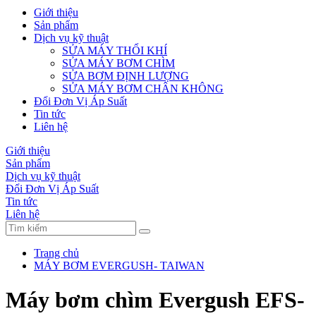
Giới thiệu
Sản phẩm
Dịch vụ kỹ thuật
SỬA MÁY THỔI KHÍ
SỬA MÁY BƠM CHÌM
SỬA BƠM ĐỊNH LƯỢNG
SỬA MÁY BƠM CHÂN KHÔNG
Đổi Đơn Vị Áp Suất
Tin tức
Liên hệ
Giới thiệu
Sản phẩm
Dịch vụ kỹ thuật
Đổi Đơn Vị Áp Suất
Tin tức
Liên hệ
Trang chủ
MÁY BƠM EVERGUSH- TAIWAN
Máy bơm chìm Evergush EFS-