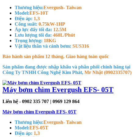
Thương hiệu:
Evergush- Taiwan
Model:
EFS-10T
Điện áp:
1,3
Công suất:
0.75kW-1HP
Áp lực đẩy tối đa:
12.5M
Lưu lượng tối đa:
460L/Phút
Trọng lượng:
18KG
Vật liệu thân và cánh bơm:
SUS316
Bảo hành sản phẩm 12 tháng. Giao hàng toàn quốc
Sản phẩm đang được nhập khẩu và phân phối chính hãng tại
Công Ty TNHH Công Nghệ Kim Phát,
Mr Nhật (0902335707)
Máy bơm chìm Evergush EFS- 05T
Liên hệ - 0902 335 707 | 0969 129 864
Máy bơm chìm Evergush EFS- 05T
Thương hiệu:
Evergush- Taiwan
Model:
EFS-05T
Điện áp:
1,3