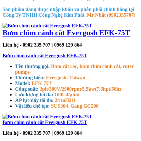
Sản phẩm đang được nhập khẩu và phân phối chính hãng tại
Công Ty TNHH Công Nghệ Kim Phát,
Mr Nhật (0902335707)
Bơm chìm cánh cắt Evergush EFK-75T
Liên hệ - 0902 335 707 | 0969 129 864
Bơm chìm cánh cắt Evergush EFK-75T
Tên thường gọi:
Bơm cắt rác, bơm chìm cánh cắt, cuter
pumps
Thương hiệu:
Evergush- Taiwan
Model:
EFK-75T
Công suất:
3ph/380V/2900rpm/5.5kw(7.5hp)/50hz
Lưu lượng tối đa:
100Lít/phút
ÁP lực đẩy tối đa:
28 mH2O
Vật liệu chế tạo:
SUS304, Gang GC200
Bơm chìm cánh cắt Evergush EFK-75T
Liên hệ - 0902 335 707 | 0969 129 864