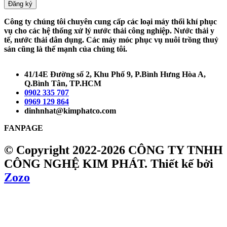
Đăng ký
Công ty chúng tôi chuyên cung cấp các loại máy thổi khí phục
vụ cho các hệ thống xử lý nước thải công nghiệp. Nước thải y
tế, nước thải dân dụng. Các máy móc phục vụ nuôi trồng thuỷ
sản cũng là thế mạnh của chúng tôi.
41/14E Đường số 2, Khu Phố 9, P.Bình Hưng Hòa A,
Q.Bình Tân, TP.HCM
0902 335 707
0969 129 864
dinhnhat@kimphatco.com
FANPAGE
© Copyright 2022-2026 CÔNG TY TNHH
CÔNG NGHỆ KIM PHÁT.
Thiết kế bởi
Zozo