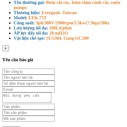
Tên thường gọi:
Bơm cắt rác, bơm chìm cánh cắt, cuter
pumps
Thương hiệu:
Evergush- Taiwan
Model:
EFK-75T
Công suất:
3ph/380V/2900rpm/5.5kw(7.5hp)/50hz
Lưu lượng tối đa:
100Lít/phút
ÁP lực đẩy tối đa:
28 mH2O
Vật liệu chế tạo:
SUS304, Gang GC200
×
Yêu cầu báo giá