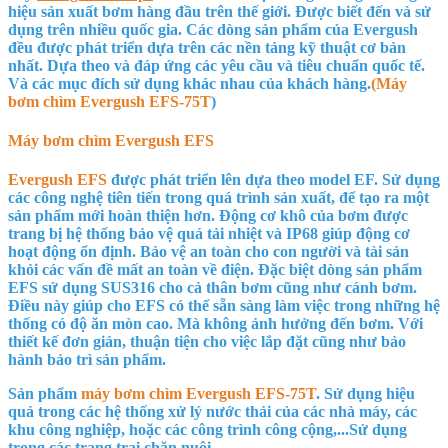
hiệu sản xuất bơm hàng đầu trên thế giới. Được biết đến và sử
dụng trên nhiều quốc gia. Các dòng sản phẩm của Evergush
đều được phát triển dựa trên các nền tảng kỹ thuật cơ bản
nhất. Dựa theo và đáp ứng các yêu cầu và tiêu chuẩn quốc tế.
Và các mục đích sử dụng khác nhau của khách hàng.
(Máy
bơm chìm Evergush
EFS-75T
)
Máy bơm chìm Evergush EFS
Evergush EFS
được phát triển lên dựa theo model EF. Sử dụng
các công nghệ tiên tiến trong quá trình sản xuất, để tạo ra một
sản phẩm mới hoàn thiện hơn. Động cơ khô của bơm được
trang bị hệ thống bảo vệ quá tải nhiệt và IP68 giúp động cơ
hoạt động ổn định. Bảo vệ an toàn cho con người và tài sản
khỏi các vấn đề mất an toàn về điện. Đặc biệt dòng sản phẩm
EFS sử dụng SUS316 cho cả thân bơm cũng như cánh bơm.
Điều này giúp cho EFS có thể sẵn sàng làm việc trong những hệ
thống có độ ăn mòn cao. Mà không ảnh hưởng đến bơm. Với
thiết kế đơn giản, thuận tiện cho việc lắp đặt cũng như bảo
hành bảo trì sản phẩm.
Sản phẩm
máy bơm chìm Evergush
EFS-75T
. Sử dụng hiệu
quả trong các hệ thống xử lý nước thải của các nhà máy, các
khu công nghiệp, hoặc các công trình công cộng,...Sử dụng
trong các trang trại chăn nuôi,....