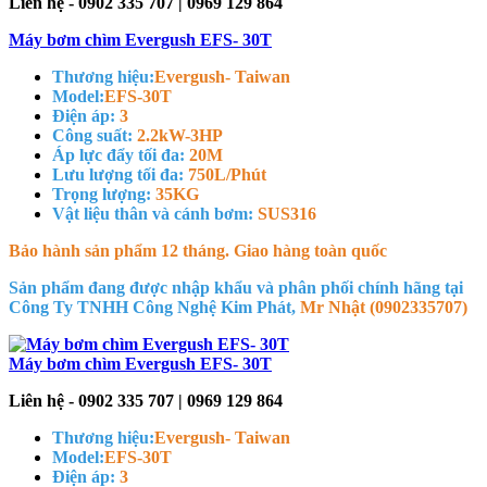
Liên hệ - 0902 335 707 | 0969 129 864
Máy bơm chìm Evergush EFS- 30T
Thương hiệu:
Evergush- Taiwan
Model:
EFS-30T
Điện áp:
3
Công suất:
2.2kW-3HP
Áp lực đẩy tối đa:
20M
Lưu lượng tối đa:
750L/Phút
Trọng lượng:
35KG
Vật liệu thân và cánh bơm:
SUS316
Bảo hành sản phẩm 12 tháng. Giao hàng toàn quốc
Sản phẩm đang được nhập khẩu và phân phối chính hãng tại
Công Ty TNHH Công Nghệ Kim Phát,
Mr Nhật (0902335707)
Máy bơm chìm Evergush EFS- 30T
Liên hệ - 0902 335 707 | 0969 129 864
Thương hiệu:
Evergush- Taiwan
Model:
EFS-30T
Điện áp:
3