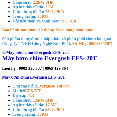
Công suất:
2.2kW-3HP
Áp lực đẩy tối đa:
20M
Lưu lượng tối đa:
750L/Phút
Trọng lượng:
35KG
Vật liệu thân và cánh bơm:
SUS316
Bảo hành sản phẩm 12 tháng. Giao hàng toàn quốc
Sản phẩm đang được nhập khẩu và phân phối chính hãng tại
Công Ty TNHH Công Nghệ Kim Phát,
Mr Nhật (0902335707)
Máy bơm chìm Evergush EFS- 20T
Liên hệ - 0902 335 707 | 0969 129 864
Máy bơm chìm Evergush EFS- 20T
Thương hiệu:
Evergush- Taiwan
Model:
EFS-20T
Điện áp:
1,3
Công suất:
1.5kW-2HP
Áp lực đẩy tối đa:
17.5M
Lưu lượng tối đa:
650L/Phút
Trọng lượng:
33KG