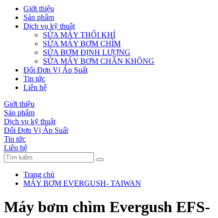
Giới thiệu
Sản phẩm
Dịch vụ kỹ thuật
SỬA MÁY THỔI KHÍ
SỬA MÁY BƠM CHÌM
SỬA BƠM ĐỊNH LƯỢNG
SỬA MÁY BƠM CHÂN KHÔNG
Đổi Đơn Vị Áp Suất
Tin tức
Liên hệ
Giới thiệu
Sản phẩm
Dịch vụ kỹ thuật
Đổi Đơn Vị Áp Suất
Tin tức
Liên hệ
Trang chủ
MÁY BƠM EVERGUSH- TAIWAN
Máy bơm chìm Evergush EFS-