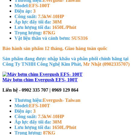
Thương hiệu:
Evergush- Taiwan
Model:
EFS-100T
Điện áp:
3
Công suất:
7.5kW-10HP
Áp lực đẩy tối đa:
30M
Lưu lượng tối đa:
1650L/Phút
Trọng lượng:
87KG
Vật liệu thân và cánh bơm:
SUS316
Bảo hành sản phẩm 12 tháng. Giao hàng toàn quốc
Sản phẩm đang được nhập khẩu và phân phối chính hãng tại
Công Ty TNHH Công Nghệ Kim Phát,
Mr Nhật (0902335707)
Máy bơm chìm Evergush EFS- 100T
Liên hệ - 0902 335 707 | 0969 129 864
Thương hiệu:
Evergush- Taiwan
Model:
EFS-100T
Điện áp:
3
Công suất:
7.5kW-10HP
Áp lực đẩy tối đa:
30M
Lưu lượng tối đa:
1650L/Phút
Trọng lượng:
87KG