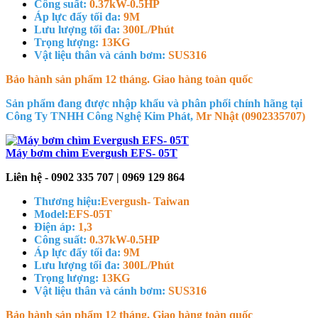
Công suất:
0.37kW-0.5HP
Áp lực đẩy tối đa:
9M
Lưu lượng tối đa:
300L/Phút
Trọng lượng:
13KG
Vật liệu thân và cánh bơm:
SUS316
Bảo hành sản phẩm 12 tháng. Giao hàng toàn quốc
Sản phẩm đang được nhập khẩu và phân phối chính hãng tại
Công Ty TNHH Công Nghệ Kim Phát,
Mr Nhật (0902335707)
Máy bơm chìm Evergush EFS- 05T
Liên hệ - 0902 335 707 | 0969 129 864
Thương hiệu:
Evergush- Taiwan
Model:
EFS-05T
Điện áp:
1,3
Công suất:
0.37kW-0.5HP
Áp lực đẩy tối đa:
9M
Lưu lượng tối đa:
300L/Phút
Trọng lượng:
13KG
Vật liệu thân và cánh bơm:
SUS316
Bảo hành sản phẩm 12 tháng. Giao hàng toàn quốc