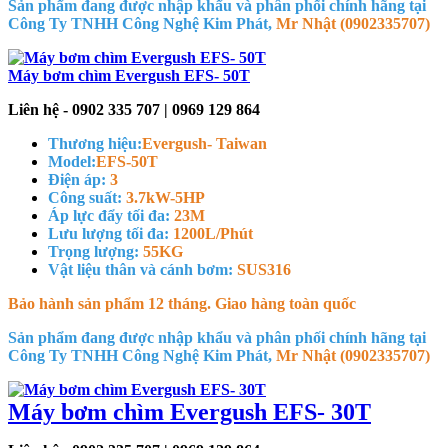
Sản phẩm đang được nhập khẩu và phân phối chính hãng tại
Công Ty TNHH Công Nghệ Kim Phát,
Mr Nhật (0902335707)
Máy bơm chìm Evergush EFS- 50T
Liên hệ - 0902 335 707 | 0969 129 864
Thương hiệu:
Evergush- Taiwan
Model:
EFS-50T
Điện áp:
3
Công suất:
3.7kW-5HP
Áp lực đẩy tối đa:
23M
Lưu lượng tối đa:
1200L/Phút
Trọng lượng:
55KG
Vật liệu thân và cánh bơm:
SUS316
Bảo hành sản phẩm 12 tháng. Giao hàng toàn quốc
Sản phẩm đang được nhập khẩu và phân phối chính hãng tại
Công Ty TNHH Công Nghệ Kim Phát,
Mr Nhật (0902335707)
Máy bơm chìm Evergush EFS- 30T