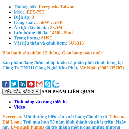
Thương hiệu:
Evergush- Taiwan
Model:
EFS-75T
Điện áp:
3
Công suất:
5.5kW-7.5HP
Áp lực đẩy tối đa:
28.5M
Lưu lượng tối đa:
1450L/Phút
Trọng lượng:
61KG
Vật liệu thân và cánh bơm:
SUS316
Bảo hành sản phẩm 12 tháng. Giao hàng toàn quốc
Sản phẩm đang được nhập khẩu và phân phối chính hãng tại
Công Ty TNHH Công Nghệ Kim Phát,
Mr Nhật (0902335707)
SẢN PHẨM LIÊN QUAN
YÊU CẦU BÁO GIÁ
Tính năng và trang thiết bị
Video
Evergush
.
Một thương hiệu sản xuất hàng đầu đến từ
Taiwan-
Đài Loan
.
Trải qua hơn 50 năm hình thành và phát triển. Ngày
nay
Evergush Pumps
đã trở thành một trong những thương