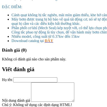
ĐẶC ĐIỂM:
Cánh quạt không bị tắc nghẽn, mài mòn giảm thiểu, khe hở cá
Máy bơm được trang bị bộ bảo vệ quá tải động cơ, nó sẽ tự độn
quạt bị cắm và các điều kiện bất thường khác.
Phần phốt cơ khí (Mech Seal) kép tuyệt vời, có thể lựa chọn p
Công tắc phao tự động là tùy chọn, để vận hành máy bơm chì
Nhiều model, công suất từ 0.37kw đến 15kw
Download catalog tại
ĐÂY
Đánh giá (0)
Không có đánh giá nào cho sản phẩm này.
Viết đánh giá
Họ tên
Nội dung đánh giá
Chú ý:
Không sử dụng các định dạng HTML!