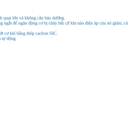
nh quạt lớn và không cần bảo dưỡng.
g ngắt để ngăn động cơ bị cháy bất cứ khi nào điện áp của nó giảm, c
hớt cơ khí bằng thép cacbon SIC.
m tự động