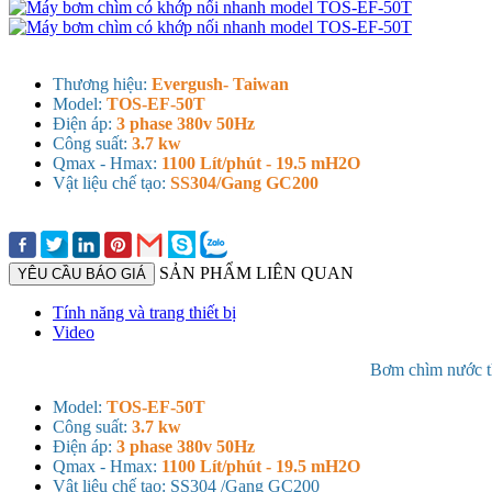
Thương hiệu:
Evergush- Taiwan
Model:
TOS-EF-50T
Điện áp:
3 phase 380v 50Hz
Công suất:
3.7 kw
Qmax - Hmax:
1100 Lít/phút - 19.5 mH2O
Vật liệu chế tạo:
SS304/Gang GC200
SẢN PHẨM LIÊN QUAN
YÊU CẦU BÁO GIÁ
Tính năng và trang thiết bị
Video
Bơm chìm nước th
Model:
TOS-EF-50T
Công suất:
3.7 kw
Điện áp:
3 phase 380v 50Hz
Qmax - Hmax:
1100 Lít/phút - 19.5 mH2O
Vật liệu chế tạo: SS304 /Gang GC200