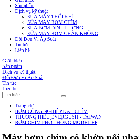
Sản phẩm
Dịch vụ kỹ thuật
SỬA MÁY THỔI KHÍ
SỬA MÁY BƠM CHÌM
SỬA BƠM ĐỊNH LƯỢNG
SỬA MÁY BƠM CHÂN KHÔNG
Đổi Đơn Vị Áp Suất
Tin tức
Liên hệ
Giới thiệu
Sản phẩm
Dịch vụ kỹ thuật
Đổi Đơn Vị Áp Suất
Tin tức
Liên hệ
Trang chủ
BƠM CÔNG NGHIỆP ĐẶT CHÌM
THƯƠNG HIỆU EVERGUSH - TAIWAN
BƠM CHÌM PHỔ THÔNG MODEL EF
Máy bơm chìm có khớp nối nh