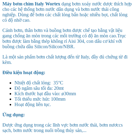
Máy bơm chìm Italy Wortex
dạng bơm xoáy nước dược thích hợp
cho các hệ thống bơm nước dân dụng và bơm nước thải công
nghiệp. Dùng để bơm các chất lỏng bẩn hoặc nhiều bọt, chất lòng
có độ nhờ cao.
Cánh bơm, thân bơm và buồng bơm được chế tạo bằng vật liệu
gang chống ăn mòn trong các môi trường có độ ăn mòn cao.Trục
bơm được làm bằng thép không rỉ Aisi 304, con dấu cơ khí với
buồng chứa dầu Silicon/Silicon/NBR.
Là một sản phẩm bơm chất lượng đến từ Italy, đầy đủ chứng từ đi
kèm.
Điều kiện hoạt động:
Nhiệt độ chất lỏng: 35°C
Độ ngâm sâu tối đa: 20mt
Kích thước hạt đầu vào: ø30mm
Tối thiểu mức hút: 100mm
Hoạt động liên tục.
Ứng
dụng
:
Được ứng dụng trong các lĩnh vực bơm nước thải, bơm nươccs
sạch, bơm nước trong nuôi trồng thủy sản,...