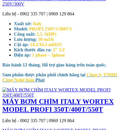
250V/300V
Liên hệ - 0902 335 707 | 0969 129 864
Xuất xứ:
Italy
Model:
PROFI 250VS/300VS
Công suất:
2.5 /3(HP)
Lưu lượng:
30 m3/h
Cột áp:
14.5/16.5 mH2O
Kích thước đầu ra:
2″ 1/2
Điện áp:
1 phase – 3phase
Bảo hành 12 tháng. Hỗ trợ giao hàng trên toàn quốc.
Sảm phẩm được phân phối chính hãng tại
Công ty TNHH
Công Nghệ Kim
Phát
MÁY BƠM CHÌM ITALY WORTEX
MODEL PROFI 350T/400T/550T
Liên hệ - 0902 335 707 | 0969 129 864