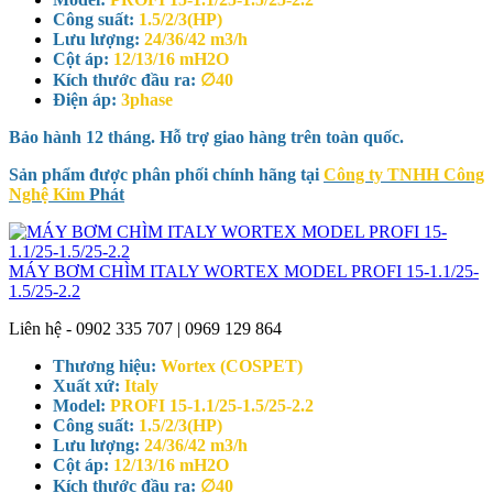
Công suất:
1.5/2/3(HP)
Lưu lượng:
24/36/42 m3/h
Cột áp:
12/13/16 mH2O
Kích thước đầu ra:
∅40
Điện áp:
3phase
Bảo hành 12 tháng. Hỗ trợ giao hàng trên toàn quốc.
Sản phẩm được phân phối chính hãng tại
Công ty TNHH Công
Nghệ Kim
Phát
MÁY BƠM CHÌM ITALY WORTEX MODEL PROFI 15-1.1/25-
1.5/25-2.2
Liên hệ - 0902 335 707 | 0969 129 864
Thương hiệu:
Wortex (COSPET)
Xuất xứ:
Italy
Model:
PROFI 15-1.1/25-1.5/25-2.2
Công suất:
1.5/2/3(HP)
Lưu lượng:
24/36/42 m3/h
Cột áp:
12/13/16 mH2O
Kích thước đầu ra:
∅40