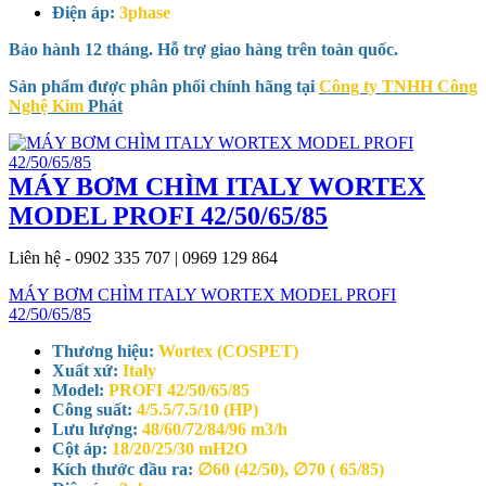
Điện áp:
3phase
Bảo hành 12 tháng. Hỗ trợ giao hàng trên toàn quốc.
Sản phẩm được phân phối chính hãng tại
Công ty TNHH Công
Nghệ Kim
Phát
MÁY BƠM CHÌM ITALY WORTEX
MODEL PROFI 42/50/65/85
Liên hệ - 0902 335 707 | 0969 129 864
MÁY BƠM CHÌM ITALY WORTEX MODEL PROFI
42/50/65/85
Thương hiệu:
Wortex (COSPET)
Xuất xứ:
Italy
Model:
PROFI 42/50/65/85
Công suất:
4/5.5/7.5/10 (HP)
Lưu lượng:
48/60/72/84/96 m3/h
Cột áp:
18/20/25/30 mH2O
Kích thước đầu ra:
∅60 (42/50), ∅70 ( 65/85)