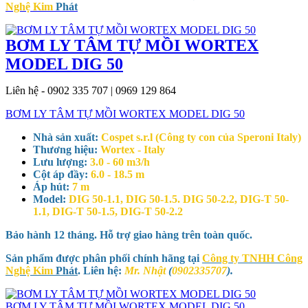
Nghệ Kim
Phát
BƠM LY TÂM TỰ MỒI WORTEX
MODEL DIG 50
Liên hệ - 0902 335 707 | 0969 129 864
BƠM LY TÂM TỰ MỒI WORTEX MODEL DIG 50
Nhà sản xuất:
Cospet s.r.l (Công ty con của Speroni Italy)
Thương hiệu:
Wortex - Italy
Lưu lượng:
3.0 - 60 m3/h
Cột áp đầy:
6.0 - 18.5 m
Áp hút:
7 m
Model:
DIG 50-1.1, DIG 50-1.5. DIG 50-2.2, DIG-T 50-
1.1, DIG-T 50-1.5, DIG-T 50-2.2
Bảo hành 12 tháng. Hỗ trợ giao hàng trên toàn quốc.
Sản phẩm được phân phối chính hãng tại
Công ty TNHH Công
Nghệ Kim
Phát
. Liên hệ:
Mr. Nhật
(
0902335707
).
BƠM LY TÂM TỰ MỒI WORTEX MODEL DIG 50