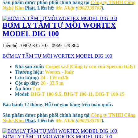
Sản phẩm được phân phối chính hãng tại
Công ty TNHH Công
Nghệ Kim
Phát
. Liên hệ:
Mr. Nhật
(
0902335707
).
BƠM LY TÂM TỰ MỒI WORTEX
MODEL DIG 100
Liên hệ - 0902 335 707 | 0969 129 864
BƠM LY TÂM TỰ MỒI WORTEX MODEL DIG 100
Nhà sản xuất:
Cospet s.r.l (Công ty con của Speroni Italy)
Thương hiệu:
Wortex - Italy
Lưu lượng:
24 - 156 m3/h
Cột áp đầy:
20 - 33.5 m
Áp hút:
7 m
Model:
DIG-T 100-9.5, DIG-T 100-11, DIG-T 100-15
Bảo hành 12 tháng. Hỗ trợ giao hàng trên toàn quốc.
Sản phẩm được phân phối chính hãng tại
Công ty TNHH Công
Nghệ Kim
Phát
. Liên hệ:
Mr. Nhật
(
0902335707
).
BƠM LY TÂM TỰ MỒI WORTEX MODEL DIG 100