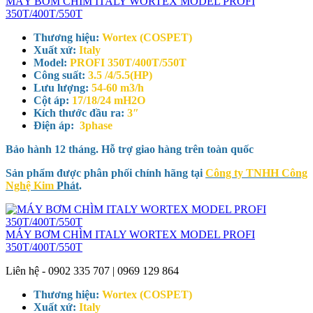
MÁY BƠM CHÌM ITALY WORTEX MODEL PROFI
350T/400T/550T
Thương hiệu:
Wortex (COSPET)
Xuất xứ:
Italy
Model:
PROFI 350T/400T/550T
Công suất:
3.5 /4/5.5(HP)
Lưu lượng:
54-60 m3/h
Cột áp:
17/18/24 mH2O
Kích thước đầu ra:
3″
Điện áp:
3phase
Bảo hành 12 tháng. Hỗ trợ giao hàng trên toàn quốc
Sản phẩm được phân phối chính hãng tại
Công ty TNHH Công
Nghệ Kim
Phát
.
MÁY BƠM CHÌM ITALY WORTEX MODEL PROFI
350T/400T/550T
Liên hệ - 0902 335 707 | 0969 129 864
Thương hiệu:
Wortex (COSPET)
Xuất xứ:
Italy