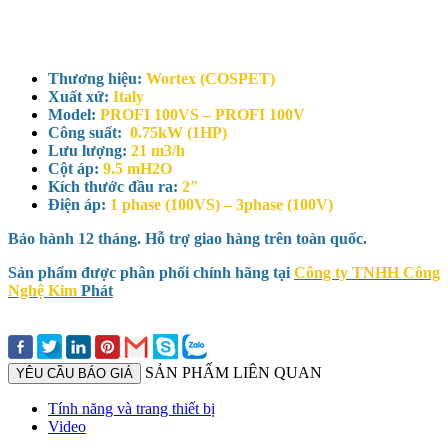
Thương hiệu:
Wortex (COSPET)
Xuất xứ:
Italy
Model:
PROFI 100VS – PROFI 100V
Công suất:
0.75kW (1HP)
Lưu lượng:
21 m3/h
Cột áp:
9.5 mH2O
Kích thước đầu ra:
2″
Điện áp:
1 phase (100VS) – 3phase (100V)
Bảo hành 12 tháng. Hỗ trợ giao hàng trên toàn quốc.
Sản phẩm được phân phối chính hãng tại
Công ty TNHH Công
Nghệ Kim
Phát
SẢN PHẨM LIÊN QUAN
YÊU CẦU BÁO GIÁ
Tính năng và trang thiết bị
Video