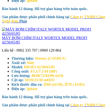
Điện áp:
3phase
Bảo hành 12 tháng. Hỗ trợ giao hàng trên toàn quốc.
Sản phẩm được phân phối chính hãng tại
Công ty TNHH Công
Nghệ Kim
Phát
MÁY BƠM CHÌM ITALY WORTEX MODEL PROFI
42/50/65/85
Liên hệ - 0902 335 707 | 0969 129 864
Thương hiệu:
Wortex (COSPET)
Xuất xứ:
Italy
Model:
PROFI 42/50/65/85
Công suất:
4/5.5/7.5/10 (HP)
Lưu lượng:
48/60/72/84/96 m3/h
Cột áp:
18/20/25/30 mH2O
Kích thước đầu ra:
∅60 (42/50), ∅70 ( 65/85)
Điện áp:
3phase
Bảo hành 12 tháng. Hỗ trợ giao hàng trên toàn quốc.
Sản phẩm được phân phối chính hãng tại
Công ty TNHH Công