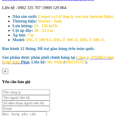
Liên hệ - 0902 335 707 | 0969 129 864
Nhà sản xuất:
Cospet s.r.l (Công ty con của Speroni Italy)
Thương hiệu:
Wortex - Italy
Lưu lượng:
24 - 156 m3/h
Cột áp đầy:
20 - 33.5 m
Áp hút:
7 m
Model:
DIG-T 100-9.5, DIG-T 100-11, DIG-T 100-15
Bảo hành 12 tháng. Hỗ trợ giao hàng trên toàn quốc.
Sản phẩm được phân phối chính hãng tại
Công ty TNHH Công
Nghệ Kim
Phát
. Liên hệ:
Mr. Nhật
(
0902335707
).
×
Yêu cầu báo giá