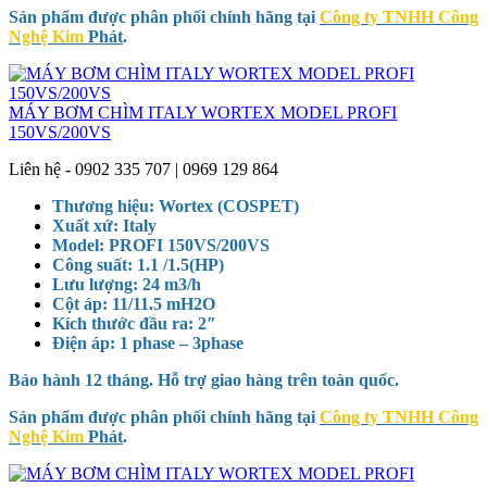
Sản phẩm được phân phối chính hãng tại
Công ty TNHH Công
Nghệ Kim
Phát
.
MÁY BƠM CHÌM ITALY WORTEX MODEL PROFI
150VS/200VS
Liên hệ - 0902 335 707 | 0969 129 864
Thương hiệu: Wortex (COSPET)
Xuất xứ: Italy
Model: PROFI 150VS/200VS
Công suất: 1.1 /1.5(HP)
Lưu lượng: 24 m3/h
Cột áp: 11/11.5 mH2O
Kích thước đầu ra: 2″
Điện áp: 1 phase – 3phase
Bảo hành 12 tháng. Hỗ trợ giao hàng trên toàn quốc.
Sản phẩm được phân phối chính hãng tại
Công ty TNHH Công
Nghệ Kim
Phát
.