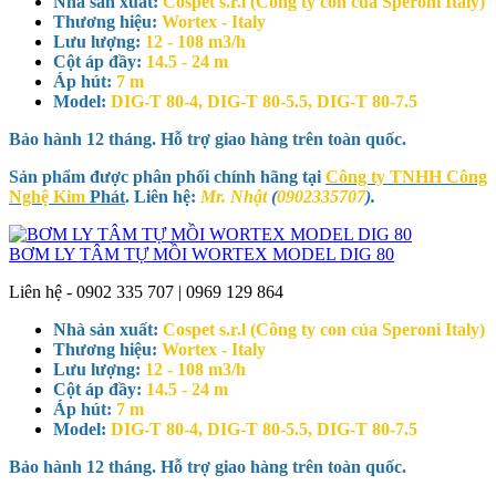
Nhà sản xuất:
Cospet s.r.l (Công ty con của Speroni Italy)
Thương hiệu:
Wortex - Italy
Lưu lượng:
12 - 108 m3/h
Cột áp đầy:
14.5 - 24 m
Áp hút:
7 m
Model:
DIG-T 80-4, DIG-T 80-5.5, DIG-T 80-7.5
Bảo hành 12 tháng. Hỗ trợ giao hàng trên toàn quốc.
Sản phẩm được phân phối chính hãng tại
Công ty TNHH Công
Nghệ Kim
Phát
. Liên hệ:
Mr. Nhật
(
0902335707
).
BƠM LY TÂM TỰ MỒI WORTEX MODEL DIG 80
Liên hệ - 0902 335 707 | 0969 129 864
Nhà sản xuất:
Cospet s.r.l (Công ty con của Speroni Italy)
Thương hiệu:
Wortex - Italy
Lưu lượng:
12 - 108 m3/h
Cột áp đầy:
14.5 - 24 m
Áp hút:
7 m
Model:
DIG-T 80-4, DIG-T 80-5.5, DIG-T 80-7.5
Bảo hành 12 tháng. Hỗ trợ giao hàng trên toàn quốc.