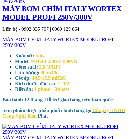
MÁY BƠM CHÌM ITALY WORTEX
MODEL PROFI 250V/300V
Liên hệ - 0902 335 707 | 0969 129 864
MÁY BƠM CHÌM ITALY WORTEX MODEL PROFI
250V/300V
Xuất xứ:
Italy
Model:
PROFI 250VS/300VS
Công suất:
2.5 /3(HP)
Lưu lượng:
30 m3/h
Cột áp:
14.5/16.5 mH2O
Kích thước đầu ra:
2″ 1/2
Điện áp:
1 phase – 3phase
Bảo hành 12 tháng. Hỗ trợ giao hàng trên toàn quốc.
Sảm phẩm được phân phối chính hãng tại
Công ty TNHH
Công Nghệ Kim
Phát
MÁY BƠM CHÌM ITALY WORTEX MODEL PROFI