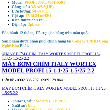
Model:
PROFI 350T/400T/550T
Công suất:
3.5 /4/5.5(HP)
Lưu lượng:
54-60 m3/h
Cột áp:
17/18/24 mH2O
Kích thước đầu ra:
3″
Điện áp:
3phase
Bảo hành 12 tháng. Hỗ trợ giao hàng trên toàn quốc
Sản phẩm được phân phối chính hãng tại
Công ty TNHH Công
Nghệ Kim
Phát
.
MÁY BƠM CHÌM ITALY WORTEX
MODEL PROFI 15-1.1/25-1.5/25-2.2
Liên hệ - 0902 335 707 | 0969 129 864
MÁY BƠM CHÌM ITALY WORTEX MODEL PROFI 15-1.1/25-
1.5/25-2.2
Thương hiệu:
Wortex (COSPET)
Xuất xứ:
Italy
Model:
PROFI 15-1.1/25-1.5/25-2.2