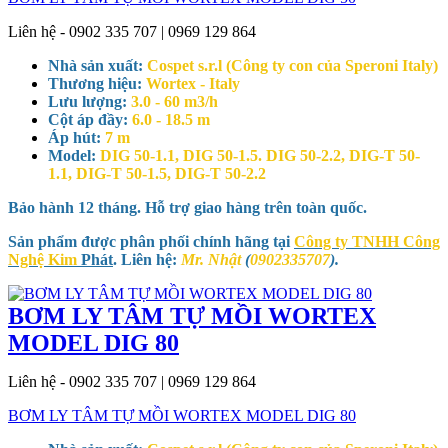
Liên hệ - 0902 335 707 | 0969 129 864
Nhà sản xuất:
Cospet s.r.l (Công ty con của Speroni Italy)
Thương hiệu:
Wortex - Italy
Lưu lượng:
3.0 - 60 m3/h
Cột áp đầy:
6.0 - 18.5 m
Áp hút:
7 m
Model:
DIG 50-1.1, DIG 50-1.5. DIG 50-2.2, DIG-T 50-
1.1, DIG-T 50-1.5, DIG-T 50-2.2
Bảo hành 12 tháng. Hỗ trợ giao hàng trên toàn quốc.
Sản phẩm được phân phối chính hãng tại
Công ty TNHH Công
Nghệ Kim
Phát
. Liên hệ:
Mr. Nhật
(
0902335707
).
BƠM LY TÂM TỰ MỒI WORTEX
MODEL DIG 80
Liên hệ - 0902 335 707 | 0969 129 864
BƠM LY TÂM TỰ MỒI WORTEX MODEL DIG 80