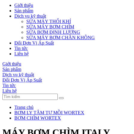
Giới thiệu
Sản phẩm
Dịch vụ kỹ thuật
SỬA MÁY THỔI KHÍ
SỬA MÁY BƠM CHÌM
SỬA BƠM ĐỊNH LƯỢNG
SỬA MÁY BƠM CHÂN KHÔNG
Đổi Đơn Vị Áp Suất
Tin tức
Liên hệ
Giới thiệu
Sản phẩm
Dịch vụ kỹ thuật
Đổi Đơn Vị Áp Suất
Tin tức
Liên hệ
Trang chủ
BƠM LY TÂM TỰ MỒI WORTEX
BƠM CHÌM WORTEX
MÁY BƠM CHÌM ITALY