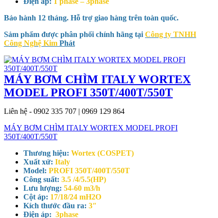
Điện áp:
1 phase – 3phase
Bảo hành 12 tháng. Hỗ trợ giao hàng trên toàn quốc.
Sảm phẩm được phân phối chính hãng tại
Công ty TNHH
Công Nghệ Kim
Phát
MÁY BƠM CHÌM ITALY WORTEX
MODEL PROFI 350T/400T/550T
Liên hệ - 0902 335 707 | 0969 129 864
MÁY BƠM CHÌM ITALY WORTEX MODEL PROFI
350T/400T/550T
Thương hiệu:
Wortex (COSPET)
Xuất xứ:
Italy
Model:
PROFI 350T/400T/550T
Công suất:
3.5 /4/5.5(HP)
Lưu lượng:
54-60 m3/h
Cột áp:
17/18/24 mH2O
Kích thước đầu ra:
3″
Điện áp:
3phase