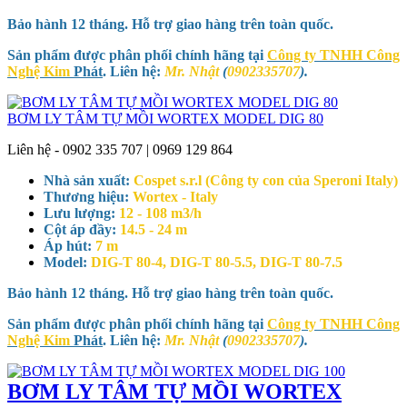
Bảo hành 12 tháng. Hỗ trợ giao hàng trên toàn quốc.
Sản phẩm được phân phối chính hãng tại
Công ty TNHH Công
Nghệ Kim
Phát
. Liên hệ:
Mr. Nhật
(
0902335707
).
BƠM LY TÂM TỰ MỒI WORTEX MODEL DIG 80
Liên hệ - 0902 335 707 | 0969 129 864
Nhà sản xuất:
Cospet s.r.l (Công ty con của Speroni Italy)
Thương hiệu:
Wortex - Italy
Lưu lượng:
12 - 108 m3/h
Cột áp đầy:
14.5 - 24 m
Áp hút:
7 m
Model:
DIG-T 80-4, DIG-T 80-5.5, DIG-T 80-7.5
Bảo hành 12 tháng. Hỗ trợ giao hàng trên toàn quốc.
Sản phẩm được phân phối chính hãng tại
Công ty TNHH Công
Nghệ Kim
Phát
. Liên hệ:
Mr. Nhật
(
0902335707
).
BƠM LY TÂM TỰ MỒI WORTEX