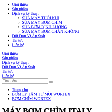
Giới thiệu
Sản phẩm
Dịch vụ kỹ thuật
SỬA MÁY THỔI KHÍ
SỬA MÁY BƠM CHÌM
SỬA BƠM ĐỊNH LƯỢNG
SỬA MÁY BƠM CHÂN KHÔNG
Đổi Đơn Vị Áp Suất
Tin tức
Liên hệ
Giới thiệu
Sản phẩm
Dịch vụ kỹ thuật
Đổi Đơn Vị Áp Suất
Tin tức
Liên hệ
Trang chủ
BƠM LY TÂM TỰ MỒI WORTEX
BƠM CHÌM WORTEX
MÁY BƠM CHÌM ITALY