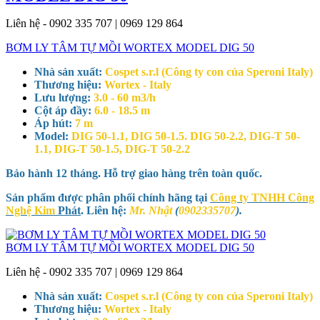
Liên hệ - 0902 335 707 | 0969 129 864
BƠM LY TÂM TỰ MỒI WORTEX MODEL DIG 50
Nhà sản xuất:
Cospet s.r.l (Công ty con của Speroni Italy)
Thương hiệu:
Wortex - Italy
Lưu lượng:
3.0 - 60 m3/h
Cột áp đầy:
6.0 - 18.5 m
Áp hút:
7 m
Model:
DIG 50-1.1, DIG 50-1.5. DIG 50-2.2, DIG-T 50-
1.1, DIG-T 50-1.5, DIG-T 50-2.2
Bảo hành 12 tháng. Hỗ trợ giao hàng trên toàn quốc.
Sản phẩm được phân phối chính hãng tại
Công ty TNHH Công
Nghệ Kim
Phát
. Liên hệ:
Mr. Nhật
(
0902335707
).
BƠM LY TÂM TỰ MỒI WORTEX MODEL DIG 50
Liên hệ - 0902 335 707 | 0969 129 864
Nhà sản xuất:
Cospet s.r.l (Công ty con của Speroni Italy)
Thương hiệu:
Wortex - Italy