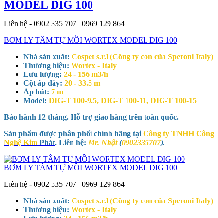
MODEL DIG 100
Liên hệ - 0902 335 707 | 0969 129 864
BƠM LY TÂM TỰ MỒI WORTEX MODEL DIG 100
Nhà sản xuất:
Cospet s.r.l (Công ty con của Speroni Italy)
Thương hiệu:
Wortex - Italy
Lưu lượng:
24 - 156 m3/h
Cột áp đầy:
20 - 33.5 m
Áp hút:
7 m
Model:
DIG-T 100-9.5, DIG-T 100-11, DIG-T 100-15
Bảo hành 12 tháng. Hỗ trợ giao hàng trên toàn quốc.
Sản phẩm được phân phối chính hãng tại
Công ty TNHH Công
Nghệ Kim
Phát
. Liên hệ:
Mr. Nhật
(
0902335707
).
BƠM LY TÂM TỰ MỒI WORTEX MODEL DIG 100
Liên hệ - 0902 335 707 | 0969 129 864
Nhà sản xuất:
Cospet s.r.l (Công ty con của Speroni Italy)
Thương hiệu:
Wortex - Italy