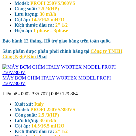
Model:
PROFI 250VS/300VS
Công suất:
2.5 /3(HP)
Lưu lượng:
30 m3/h
Cột áp:
14.5/16.5 mH2O
Kích thước đầu ra:
2″ 1/2
Điện áp:
1 phase – 3phase
Bảo hành 12 tháng. Hỗ trợ giao hàng trên toàn quốc.
Sảm phẩm được phân phối chính hãng tại
Công ty TNHH
Công Nghệ Kim
Phát
MÁY BƠM CHÌM ITALY WORTEX MODEL PROFI
250V/300V
Liên hệ - 0902 335 707 | 0969 129 864
Xuất xứ:
Italy
Model:
PROFI 250VS/300VS
Công suất:
2.5 /3(HP)
Lưu lượng:
30 m3/h
Cột áp:
14.5/16.5 mH2O
Kích thước đầu ra:
2″ 1/2