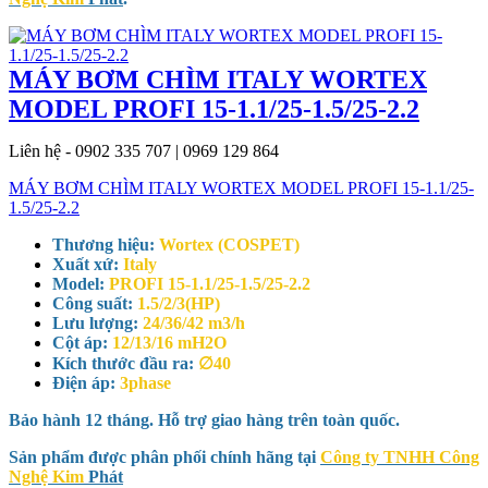
MÁY BƠM CHÌM ITALY WORTEX
MODEL PROFI 15-1.1/25-1.5/25-2.2
Liên hệ - 0902 335 707 | 0969 129 864
MÁY BƠM CHÌM ITALY WORTEX MODEL PROFI 15-1.1/25-
1.5/25-2.2
Thương hiệu:
Wortex (COSPET)
Xuất xứ:
Italy
Model:
PROFI 15-1.1/25-1.5/25-2.2
Công suất:
1.5/2/3(HP)
Lưu lượng:
24/36/42 m3/h
Cột áp:
12/13/16 mH2O
Kích thước đầu ra:
∅40
Điện áp:
3phase
Bảo hành 12 tháng. Hỗ trợ giao hàng trên toàn quốc.
Sản phẩm được phân phối chính hãng tại
Công ty TNHH Công
Nghệ Kim
Phát