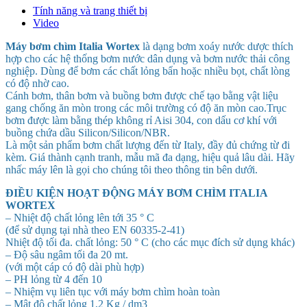
Tính năng và trang thiết bị
Video
Máy bơm chìm Italia Wortex
là dạng bơm xoáy nước dược thích
hợp cho các hệ thống bơm nước dân dụng và bơm nước thải công
nghiệp. Dùng để bơm các chất lỏng bẩn hoặc nhiều bọt, chất lòng
có độ nhờ cao.
Cánh bơm, thân bơm và buồng bơm được chế tạo bằng vật liệu
gang chống ăn mòn trong các môi trường có độ ăn mòn cao.Trục
bơm được làm bằng thép không rỉ Aisi 304, con dấu cơ khí với
buồng chứa dầu Silicon/Silicon/NBR.
Là một sản phẩm bơm chất lượng đến từ Italy, đầy đủ chứng từ đi
kèm. Giá thành cạnh tranh, mẫu mã đa dạng, hiệu quả lâu dài. Hãy
nhấc máy lên là gọi cho chúng tôi theo thông tin bên dưới.
ĐIỀU KIỆN HOẠT ĐỘNG MÁY BƠM CHÌM ITALIA
WORTEX
– Nhiệt độ chất lỏng lên tới 35 ° C
(để sử dụng tại nhà theo EN 60335-2-41)
Nhiệt độ tối đa. chất lỏng: 50 ° C (cho các mục đích sử dụng khác)
– Độ sâu ngâm tối đa 20 mt.
(với một cáp có độ dài phù hợp)
– PH lỏng từ 4 đến 10
– Nhiệm vụ liên tục với máy bơm chìm hoàn toàn
– Mật độ chất lỏng 1,2 Kg / dm3