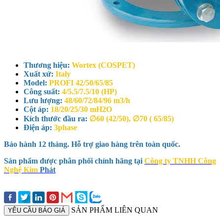
Thương hiệu:
Wortex (COSPET)
Xuất xứ:
Italy
Model:
PROFI 42/50/65/85
Công suất:
4/5.5/7.5/10 (HP)
Lưu lượng:
48/60/72/84/96 m3/h
Cột áp:
18/20/25/30 mH2O
Kích thước đầu ra:
∅60 (42/50), ∅70 ( 65/85)
Điện áp:
3phase
Bảo hành 12 tháng. Hỗ trợ giao hàng trên toàn quốc.
Sản phẩm được phân phối chính hãng tại
Công ty TNHH Công
Nghệ Kim
Phát
SẢN PHẨM LIÊN QUAN
YÊU CẦU BÁO GIÁ