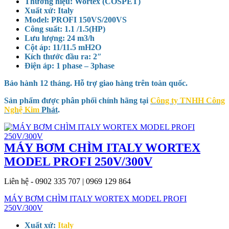
Thương hiệu: Wortex (COSPET)
Xuất xứ: Italy
Model: PROFI 150VS/200VS
Công suất: 1.1 /1.5(HP)
Lưu lượng: 24 m3/h
Cột áp: 11/11.5 mH2O
Kích thước đầu ra: 2″
Điện áp: 1 phase – 3phase
Bảo hành 12 tháng. Hỗ trợ giao hàng trên toàn quốc.
Sản phẩm được phân phối chính hãng tại
Công ty TNHH Công
Nghệ Kim
Phát
.
MÁY BƠM CHÌM ITALY WORTEX
MODEL PROFI 250V/300V
Liên hệ - 0902 335 707 | 0969 129 864
MÁY BƠM CHÌM ITALY WORTEX MODEL PROFI
250V/300V
Xuất xứ:
Italy