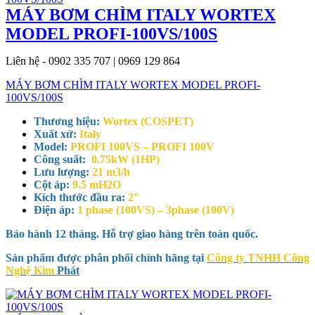
MÁY BƠM CHÌM ITALY WORTEX
MODEL PROFI-100VS/100S
Liên hệ - 0902 335 707 | 0969 129 864
MÁY BƠM CHÌM ITALY WORTEX MODEL PROFI-
100VS/100S
Thương hiệu:
Wortex (COSPET)
Xuất xứ:
Italy
Model:
PROFI 100VS – PROFI 100V
Công suất:
0.75kW (1HP)
Lưu lượng:
21 m3/h
Cột áp:
9.5 mH2O
Kích thước đầu ra:
2″
Điện áp:
1 phase (100VS) – 3phase (100V)
Bảo hành 12 tháng. Hỗ trợ giao hàng trên toàn quốc.
Sản phẩm được phân phối chính hãng tại
Công ty TNHH Công
Nghệ Kim
Phát