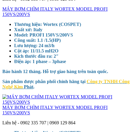
MÁY BƠM CHÌM ITALY WORTEX MODEL PROFI
150VS/200VS
Thương hiệu: Wortex (COSPET)
Xuất xứ: Italy
Model: PROFI 150VS/200VS
Công suất: 1.1 /1.5(HP)
Lưu lượng: 24 m3/h
Cột áp: 11/11.5 mH2O
Kích thước đầu ra: 2″
Điện áp: 1 phase – 3phase
Bảo hành 12 tháng. Hỗ trợ giao hàng trên toàn quốc.
Sản phẩm được phân phối chính hãng tại
Công ty TNHH Công
Nghệ Kim
Phát
.
MÁY BƠM CHÌM ITALY WORTEX MODEL PROFI
150VS/200VS
Liên hệ - 0902 335 707 | 0969 129 864