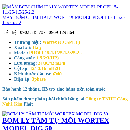
MÁY BƠM CHÌM ITALY WORTEX MODEL PROFI 15-1.1/25-
1.5/25-2.2
Liên hệ - 0902 335 707 | 0969 129 864
Thương hiệu:
Wortex (COSPET)
Xuất xứ:
Italy
Model:
PROFI 15-1.1/25-1.5/25-2.2
Công suất:
1.5/2/3(HP)
Lưu lượng:
24/36/42 m3/h
Cột áp:
12/13/16 mH2O
Kích thước đầu ra:
∅40
Điện áp:
3phase
Bảo hành 12 tháng. Hỗ trợ giao hàng trên toàn quốc.
Sản phẩm được phân phối chính hãng tại
Công ty TNHH Công
Nghệ Kim
Phát
BƠM LY TÂM TỰ MỒI WORTEX
MODEL DIG 50