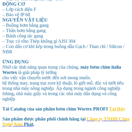
ĐỘNG CƠ
– Lớp cách điện F
– Bảo vệ IP 68
NGUYÊN VẬT LIỆU
– Buồng bơm bằng gang
– Thân bơm bằng gang
– Bánh công tác gang
– Trục có rôto Thép không gỉ AISI 304
– Con dấu cơ khí kép trong buồng dầu Gạch / Than chì / Silicon /
NBR
ỨNG DỤNG
Nhờ các tính năng quan trọng của chúng,
máy bơm chìm italia
Wortex
là giải pháp lý tưởng
cho việc vận chuyển nước đến nơi mong muốn.
hệ thống may, trang trại zoot kỹ thuật, lò giết mổ, đúc và tưới tiêu
trong nhà máy nông nghiệp. Áp dụng trong ngành công nghiệp
fshing, nhà máy giấy và trong các nhà máy dân dụng và công
nghiệp
Tải Catalog của sản phẩm bơm chìm Wortex PROFI
Tại Đây
Sản phẩm được phân phối chính hãng tại
Công ty TNHH Công
Nghệ Kim
Phát
.