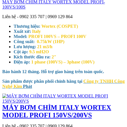
MÁY BƠM CHÌM ITALY WORTEX MODEL PROFI-
100VS/100S
Liên hệ - 0902 335 707 | 0969 129 864
Thương hiệu:
Wortex (COSPET)
Xuất xứ:
Italy
Model:
PROFI 100VS – PROFI 100V
Công suất:
0.75kW (1HP)
Lưu lượng:
21 m3/h
Cột áp:
9.5 mH2O
Kích thước đầu ra:
2″
Điện áp:
1 phase (100VS) – 3phase (100V)
Bảo hành 12 tháng. Hỗ trợ giao hàng trên toàn quốc.
Sản phẩm được phân phối chính hãng tại
Công ty TNHH Công
Nghệ Kim
Phát
MÁY BƠM CHÌM ITALY WORTEX
MODEL PROFI 150VS/200VS
Liên hệ - 0902 335 707 | 0969 129 864