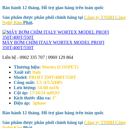
Bảo hành 12 tháng. Hỗ trợ giao hàng trên toàn quốc
Sản phẩm được phân phối chính hãng tại
Công ty TNHH Công
Nghệ Kim
Phát
.
MÁY BƠM CHÌM ITALY WORTEX MODEL PROFI
350T/400T/550T
Liên hệ - 0902 335 707 | 0969 129 864
Thương hiệu:
Wortex (COSPET)
Xuất xứ:
Italy
Model:
PROFI 350T/400T/550T
Công suất:
3.5 /4/5.5(HP)
Lưu lượng:
54-60 m3/h
Cột áp:
17/18/24 mH2O
Kích thước đầu ra:
3″
Điện áp:
3phase
Bảo hành 12 tháng. Hỗ trợ giao hàng trên toàn quốc
Sản phẩm được phân phối chính hãng tại
Công ty TNHH Công
Nghệ Kim
Phát
.