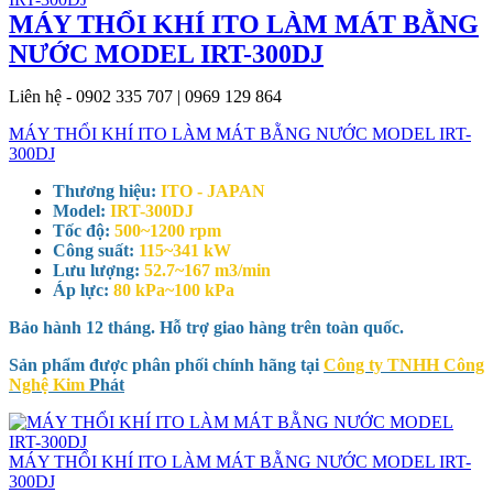
MÁY THỔI KHÍ ITO LÀM MÁT BẰNG
NƯỚC MODEL IRT-300DJ
Liên hệ - 0902 335 707 | 0969 129 864
MÁY THỔI KHÍ ITO LÀM MÁT BẰNG NƯỚC MODEL IRT-
300DJ
Thương hiệu:
ITO - JAPAN
Model:
IRT-300DJ
Tốc độ:
500~1200 rpm
Công suất:
115~341 kW
Lưu lượng:
52.7~167 m3/min
Áp lực:
80 kPa~100 kPa
Bảo hành 12 tháng. Hỗ trợ giao hàng trên toàn quốc.
Sản phẩm được phân phối chính hãng tại
Công ty TNHH Công
Nghệ Kim
Phát
MÁY THỔI KHÍ ITO LÀM MÁT BẰNG NƯỚC MODEL IRT-
300DJ