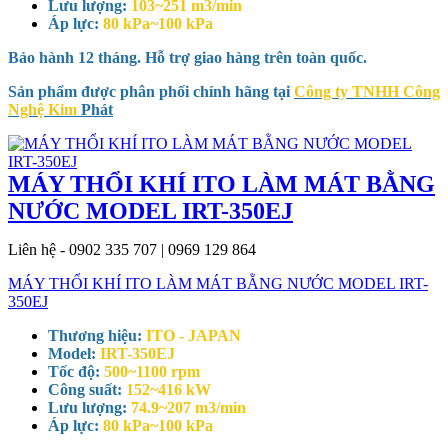
Lưu lượng:
103~251 m3/min
Áp lực:
80 kPa~100 kPa
Bảo hành 12 tháng. Hỗ trợ giao hàng trên toàn quốc.
Sản phẩm được phân phối chính hãng tại
Công ty TNHH Công
Nghệ Kim
Phát
MÁY THỔI KHÍ ITO LÀM MÁT BẰNG
NƯỚC MODEL IRT-350EJ
Liên hệ - 0902 335 707 | 0969 129 864
MÁY THỔI KHÍ ITO LÀM MÁT BẰNG NƯỚC MODEL IRT-
350EJ
Thương hiệu:
ITO - JAPAN
Model:
IRT-350EJ
Tốc độ:
500~1100 rpm
Công suất:
152~416 kW
Lưu lượng:
74.9~207 m3/min
Áp lực:
80 kPa~100 kPa