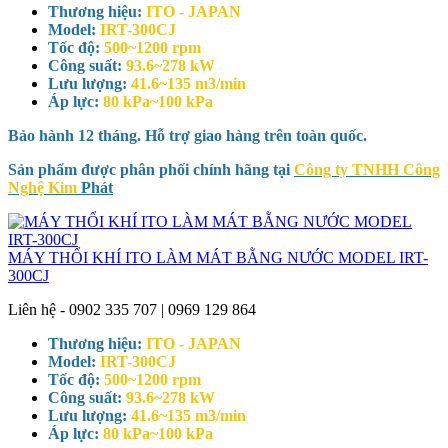
Thương hiệu:
ITO - JAPAN
Model:
IRT-300CJ
Tốc độ:
500~1200 rpm
Công suất:
93.6~278 kW
Lưu lượng:
41.6~135 m3/min
Áp lực:
80 kPa~100 kPa
Bảo hành 12 tháng. Hỗ trợ giao hàng trên toàn quốc.
Sản phẩm được phân phối chính hãng tại
Công ty TNHH Công
Nghệ Kim
Phát
MÁY THỔI KHÍ ITO LÀM MÁT BẰNG NƯỚC MODEL IRT-
300CJ
Liên hệ - 0902 335 707 | 0969 129 864
Thương hiệu:
ITO - JAPAN
Model:
IRT-300CJ
Tốc độ:
500~1200 rpm
Công suất:
93.6~278 kW
Lưu lượng:
41.6~135 m3/min
Áp lực:
80 kPa~100 kPa