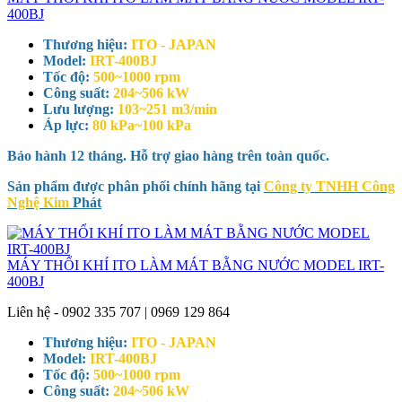
400BJ
Thương hiệu:
ITO - JAPAN
Model:
IRT-400BJ
Tốc độ:
500~1000 rpm
Công suất:
204~506 kW
Lưu lượng:
103~251 m3/min
Áp lực:
80 kPa~100 kPa
Bảo hành 12 tháng. Hỗ trợ giao hàng trên toàn quốc.
Sản phẩm được phân phối chính hãng tại
Công ty TNHH Công
Nghệ Kim
Phát
MÁY THỔI KHÍ ITO LÀM MÁT BẰNG NƯỚC MODEL IRT-
400BJ
Liên hệ - 0902 335 707 | 0969 129 864
Thương hiệu:
ITO - JAPAN
Model:
IRT-400BJ
Tốc độ:
500~1000 rpm
Công suất:
204~506 kW