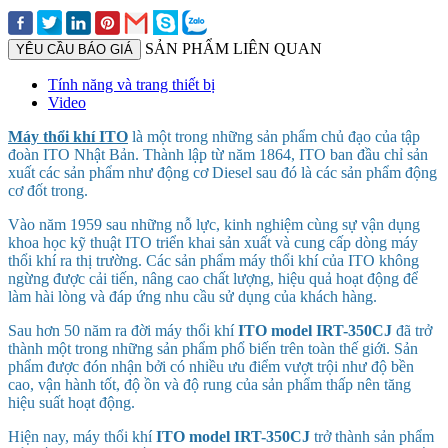
SẢN PHẨM LIÊN QUAN
YÊU CẦU BÁO GIÁ
Tính năng và trang thiết bị
Video
Máy thổi khí ITO
là một trong những sản phẩm chủ đạo của tập
đoàn ITO Nhật Bản. Thành lập từ năm 1864, ITO ban đầu chỉ sản
xuất các sản phẩm như động cơ Diesel sau đó là các sản phẩm động
cơ đốt trong.
Vào năm 1959 sau những nỗ lực, kinh nghiệm cùng sự vận dụng
khoa học kỹ thuật ITO triển khai sản xuất và cung cấp dòng máy
thổi khí ra thị trường. Các sản phẩm máy thổi khí của ITO không
ngừng được cải tiến, nâng cao chất lượng, hiệu quả hoạt động để
làm hài lòng và đáp ứng nhu cầu sử dụng của khách hàng.
Sau hơn 50 năm ra đời máy thổi khí
ITO model
IRT-350CJ
đã trở
thành một trong những sản phẩm phổ biến trên toàn thế giới. Sản
phẩm được đón nhận bởi có nhiều ưu điểm vượt trội như độ bền
cao, vận hành tốt, độ ồn và độ rung của sản phẩm thấp nên tăng
hiệu suất hoạt động.
Hiện nay, máy thổi khí
ITO model
IRT-350CJ
trở thành sản phẩm