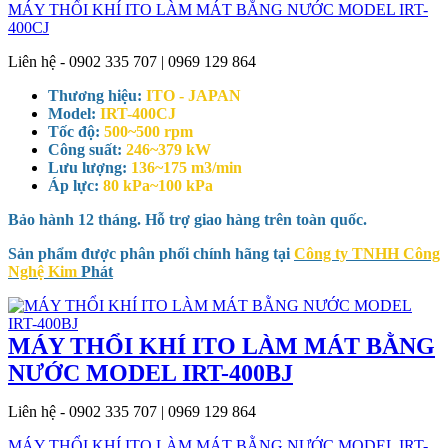
MÁY THỔI KHÍ ITO LÀM MÁT BẰNG NƯỚC MODEL IRT-
400CJ
Liên hệ - 0902 335 707 | 0969 129 864
Thương hiệu:
ITO - JAPAN
Model:
IRT-400CJ
Tốc độ:
500~500 rpm
Công suất:
246~379 kW
Lưu lượng:
136~175 m3/min
Áp lực:
80 kPa~100 kPa
Bảo hành 12 tháng. Hỗ trợ giao hàng trên toàn quốc.
Sản phẩm được phân phối chính hãng tại
Công ty TNHH Công
Nghệ Kim
Phát
MÁY THỔI KHÍ ITO LÀM MÁT BẰNG
NƯỚC MODEL IRT-400BJ
Liên hệ - 0902 335 707 | 0969 129 864
MÁY THỔI KHÍ ITO LÀM MÁT BẰNG NƯỚC MODEL IRT-