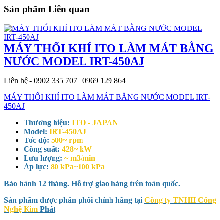
Sản phẩm Liên quan
MÁY THỔI KHÍ ITO LÀM MÁT BẰNG
NƯỚC MODEL IRT-450AJ
Liên hệ - 0902 335 707 | 0969 129 864
MÁY THỔI KHÍ ITO LÀM MÁT BẰNG NƯỚC MODEL IRT-
450AJ
Thương hiệu:
ITO - JAPAN
Model:
IRT-450AJ
Tốc độ:
500~ rpm
Công suất:
428~ kW
Lưu lượng:
~ m3/min
Áp lực:
80 kPa~100 kPa
Bảo hành 12 tháng. Hỗ trợ giao hàng trên toàn quốc.
Sản phẩm được phân phối chính hãng tại
Công ty TNHH Công
Nghệ Kim
Phát