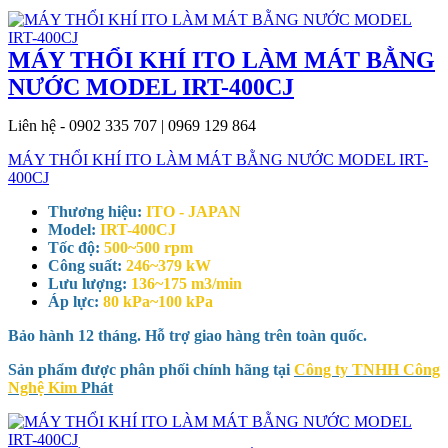
MÁY THỔI KHÍ ITO LÀM MÁT BẰNG
NƯỚC MODEL IRT-400CJ
Liên hệ - 0902 335 707 | 0969 129 864
MÁY THỔI KHÍ ITO LÀM MÁT BẰNG NƯỚC MODEL IRT-
400CJ
Thương hiệu:
ITO - JAPAN
Model:
IRT-400CJ
Tốc độ:
500~500 rpm
Công suất:
246~379 kW
Lưu lượng:
136~175 m3/min
Áp lực:
80 kPa~100 kPa
Bảo hành 12 tháng. Hỗ trợ giao hàng trên toàn quốc.
Sản phẩm được phân phối chính hãng tại
Công ty TNHH Công
Nghệ Kim
Phát