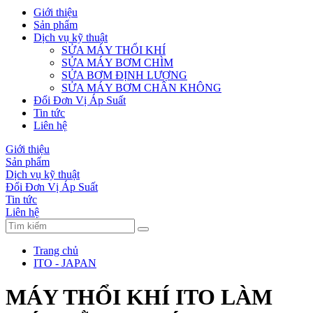
Giới thiệu
Sản phẩm
Dịch vụ kỹ thuật
SỬA MÁY THỔI KHÍ
SỬA MÁY BƠM CHÌM
SỬA BƠM ĐỊNH LƯỢNG
SỬA MÁY BƠM CHÂN KHÔNG
Đổi Đơn Vị Áp Suất
Tin tức
Liên hệ
Giới thiệu
Sản phẩm
Dịch vụ kỹ thuật
Đổi Đơn Vị Áp Suất
Tin tức
Liên hệ
Trang chủ
ITO - JAPAN
MÁY THỔI KHÍ ITO LÀM