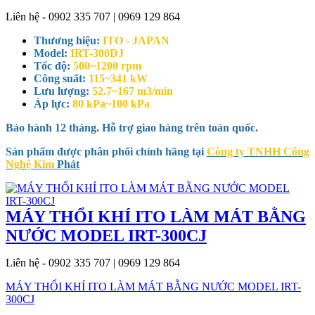
Liên hệ - 0902 335 707 | 0969 129 864
Thương hiệu:
ITO - JAPAN
Model:
IRT-300DJ
Tốc độ:
500~1200 rpm
Công suất:
115~341 kW
Lưu lượng:
52.7~167 m3/min
Áp lực:
80 kPa~100 kPa
Bảo hành 12 tháng. Hỗ trợ giao hàng trên toàn quốc.
Sản phẩm được phân phối chính hãng tại
Công ty TNHH Công
Nghệ Kim
Phát
MÁY THỔI KHÍ ITO LÀM MÁT BẰNG
NƯỚC MODEL IRT-300CJ
Liên hệ - 0902 335 707 | 0969 129 864
MÁY THỔI KHÍ ITO LÀM MÁT BẰNG NƯỚC MODEL IRT-
300CJ