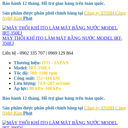
Bảo hành 12 tháng. Hỗ trợ giao hàng trên toàn quốc.
Sản phẩm được phân phối chính hãng tại
Công ty TNHH Công
Nghệ Kim
Phát
MÁY THỔI KHÍ ITO LÀM MÁT BẰNG NƯỚC MODEL IRT-
350EJ
Liên hệ - 0902 335 707 | 0969 129 864
Thương hiệu:
ITO - JAPAN
Model:
IRT-350EJ
Tốc độ:
500~1100 rpm
Công suất:
152~416 kW
Lưu lượng:
74.9~207 m3/min
Áp lực:
80 kPa~100 kPa
Bảo hành 12 tháng. Hỗ trợ giao hàng trên toàn quốc.
Sản phẩm được phân phối chính hãng tại
Công ty TNHH Công
Nghệ Kim
Phát