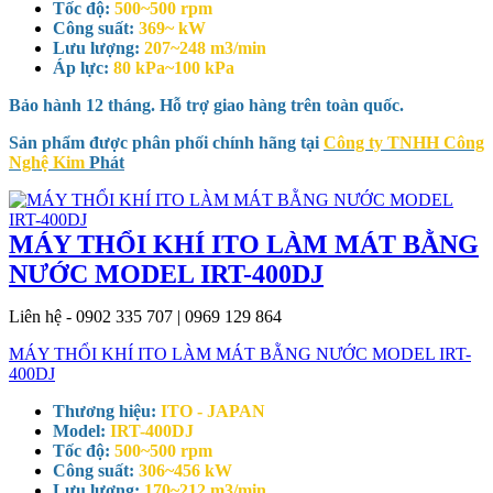
Tốc độ:
500~500 rpm
Công suất:
369~ kW
Lưu lượng:
207~248 m3/min
Áp lực:
80 kPa~100 kPa
Bảo hành 12 tháng. Hỗ trợ giao hàng trên toàn quốc.
Sản phẩm được phân phối chính hãng tại
Công ty TNHH Công
Nghệ Kim
Phát
MÁY THỔI KHÍ ITO LÀM MÁT BẰNG
NƯỚC MODEL IRT-400DJ
Liên hệ - 0902 335 707 | 0969 129 864
MÁY THỔI KHÍ ITO LÀM MÁT BẰNG NƯỚC MODEL IRT-
400DJ
Thương hiệu:
ITO - JAPAN
Model:
IRT-400DJ
Tốc độ:
500~500 rpm
Công suất:
306~456 kW
Lưu lượng:
170~212 m3/min