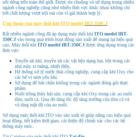
nổi tiếng trên toàn thế giới. Được ưa chuộng và sử dụng trong nhiều
ngành công nghiệp cũng như nhiều lĩnh vực khác nhau không chỉ
bởi chất lượng vượt trội mà còn vì giá thành hợp lý.
Ứng dụng của máy thổi khí ITO model
IRT-350CJ
Rất nhiều ngành công đã áp dụng máy thổi khí
ITO model
IRT-
350CJ
vào trong quá trình hoạt động sản xuất để mang lại hiệu quả
cao. Máy thổi khí
ITO model
IRT-350CJ
được ứng dụng trong các
lĩnh vực:
Truyền tải khí, truyền tải các vật liệu dạng hạt, bột trong các
nhà máy xi măng, nhiệt điện.
Hệ thống xử lý nước thải công nghiệp, cung cấp khí Oxy cho
các bể vi sinh yếu khí.
Sử dụng để hút chân không trong các ngành đóng gói thực
phẩm.
Nuôi trồng thủy hải sản, cung cấp khí Oxy trong các ao nuôi
tôm, nuôi cá. Qua đó tăng tốc độ tăng trưởng của tôm cá và
và tăng mật độ của ao nuôi.
Sử dụng máy thổi khí ITO vào sản xuất sẽ giúp nâng cao hiệu quả
hoạt động, tiết kiệm thời gian, cải thiện độ chính xác cho các hệ
thống máy móc.
Tải Catalog của máy thổi khí ITO
Tại đây
.