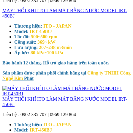
Liên hệ - 0902 335 707 | 0969 129 864
MÁY THỔI KHÍ ITO LÀM MÁT BẰNG NƯỚC MODEL IRT-
450BJ
Thương hiệu:
ITO - JAPAN
Model:
IRT-450BJ
Tốc độ:
500~500 rpm
Công suất:
369~ kW
Lưu lượng:
207~248 m3/min
Áp lực:
80 kPa~100 kPa
Bảo hành 12 tháng. Hỗ trợ giao hàng trên toàn quốc.
Sản phẩm được phân phối chính hãng tại
Công ty TNHH Công
Nghệ Kim
Phát
MÁY THỔI KHÍ ITO LÀM MÁT BẰNG NƯỚC MODEL IRT-
450BJ
Liên hệ - 0902 335 707 | 0969 129 864
Thương hiệu:
ITO - JAPAN
Model:
IRT-450BJ