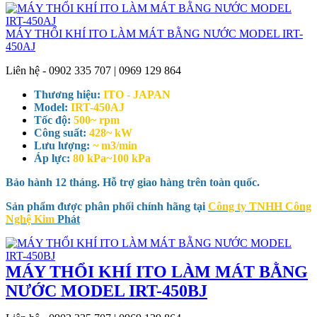
MÁY THỔI KHÍ ITO LÀM MÁT BẰNG NƯỚC MODEL IRT-
450AJ
Liên hệ - 0902 335 707 | 0969 129 864
Thương hiệu:
ITO - JAPAN
Model:
IRT-450AJ
Tốc độ:
500~ rpm
Công suất:
428~ kW
Lưu lượng:
~ m3/min
Áp lực:
80 kPa~100 kPa
Bảo hành 12 tháng. Hỗ trợ giao hàng trên toàn quốc.
Sản phẩm được phân phối chính hãng tại
Công ty TNHH Công
Nghệ Kim
Phát
MÁY THỔI KHÍ ITO LÀM MÁT BẰNG
NƯỚC MODEL IRT-450BJ