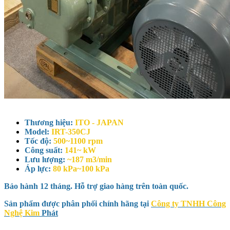
Thương hiệu:
ITO - JAPAN
Model:
IRT-350CJ
Tốc độ:
500~1100 rpm
Công suất:
141~ kW
Lưu lượng:
~187 m3/min
Áp lực:
80 kPa~100 kPa
Bảo hành 12 tháng. Hỗ trợ giao hàng trên toàn quốc.
Sản phẩm được phân phối chính hãng tại
Công ty TNHH Công
Nghệ Kim
Phát