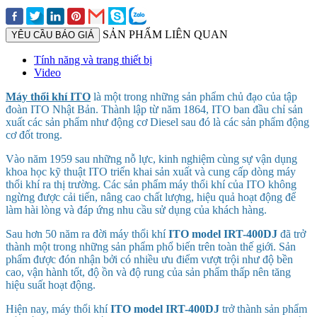
SẢN PHẨM LIÊN QUAN
YÊU CẦU BÁO GIÁ
Tính năng và trang thiết bị
Video
Máy thổi khí ITO
là một trong những sản phẩm chủ đạo của tập
đoàn ITO Nhật Bản. Thành lập từ năm 1864, ITO ban đầu chỉ sản
xuất các sản phẩm như động cơ Diesel sau đó là các sản phẩm động
cơ đốt trong.
Vào năm 1959 sau những nỗ lực, kinh nghiệm cùng sự vận dụng
khoa học kỹ thuật ITO triển khai sản xuất và cung cấp dòng máy
thổi khí ra thị trường. Các sản phẩm máy thổi khí của ITO không
ngừng được cải tiến, nâng cao chất lượng, hiệu quả hoạt động để
làm hài lòng và đáp ứng nhu cầu sử dụng của khách hàng.
Sau hơn 50 năm ra đời máy thổi khí
ITO model
IRT-400DJ
đã trở
thành một trong những sản phẩm phổ biến trên toàn thế giới. Sản
phẩm được đón nhận bởi có nhiều ưu điểm vượt trội như độ bền
cao, vận hành tốt, độ ồn và độ rung của sản phẩm thấp nên tăng
hiệu suất hoạt động.
Hiện nay, máy thổi khí
ITO model
IRT-400DJ
trở thành sản phẩm