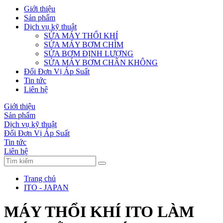
Giới thiệu
Sản phẩm
Dịch vụ kỹ thuật
SỬA MÁY THỔI KHÍ
SỬA MÁY BƠM CHÌM
SỬA BƠM ĐỊNH LƯỢNG
SỬA MÁY BƠM CHÂN KHÔNG
Đổi Đơn Vị Áp Suất
Tin tức
Liên hệ
Giới thiệu
Sản phẩm
Dịch vụ kỹ thuật
Đổi Đơn Vị Áp Suất
Tin tức
Liên hệ
Trang chủ
ITO - JAPAN
MÁY THỔI KHÍ ITO LÀM