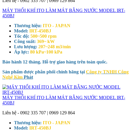
Liên hệ - 0902 335 707 | 0969 129 864
MÁY THỔI KHÍ ITO LÀM MÁT BẰNG NƯỚC MODEL IRT-
450BJ
Thương hiệu:
ITO - JAPAN
Model:
IRT-450BJ
Tốc độ:
500~500 rpm
Công suất:
369~ kW
Lưu lượng:
207~248 m3/min
Áp lực:
80 kPa~100 kPa
Bảo hành 12 tháng. Hỗ trợ giao hàng trên toàn quốc.
Sản phẩm được phân phối chính hãng tại
Công ty TNHH Công
Nghệ Kim
Phát
MÁY THỔI KHÍ ITO LÀM MÁT BẰNG NƯỚC MODEL IRT-
450BJ
Liên hệ - 0902 335 707 | 0969 129 864
Thương hiệu:
ITO - JAPAN
Model:
IRT-450BJ