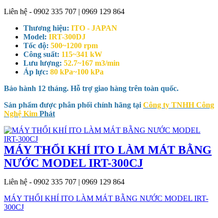
Liên hệ - 0902 335 707 | 0969 129 864
Thương hiệu:
ITO - JAPAN
Model:
IRT-300DJ
Tốc độ:
500~1200 rpm
Công suất:
115~341 kW
Lưu lượng:
52.7~167 m3/min
Áp lực:
80 kPa~100 kPa
Bảo hành 12 tháng. Hỗ trợ giao hàng trên toàn quốc.
Sản phẩm được phân phối chính hãng tại
Công ty TNHH Công
Nghệ Kim
Phát
MÁY THỔI KHÍ ITO LÀM MÁT BẰNG
NƯỚC MODEL IRT-300CJ
Liên hệ - 0902 335 707 | 0969 129 864
MÁY THỔI KHÍ ITO LÀM MÁT BẰNG NƯỚC MODEL IRT-
300CJ