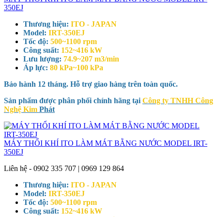
350EJ
Thương hiệu:
ITO - JAPAN
Model:
IRT-350EJ
Tốc độ:
500~1100 rpm
Công suất:
152~416 kW
Lưu lượng:
74.9~207 m3/min
Áp lực:
80 kPa~100 kPa
Bảo hành 12 tháng. Hỗ trợ giao hàng trên toàn quốc.
Sản phẩm được phân phối chính hãng tại
Công ty TNHH Công
Nghệ Kim
Phát
MÁY THỔI KHÍ ITO LÀM MÁT BẰNG NƯỚC MODEL IRT-
350EJ
Liên hệ - 0902 335 707 | 0969 129 864
Thương hiệu:
ITO - JAPAN
Model:
IRT-350EJ
Tốc độ:
500~1100 rpm
Công suất:
152~416 kW