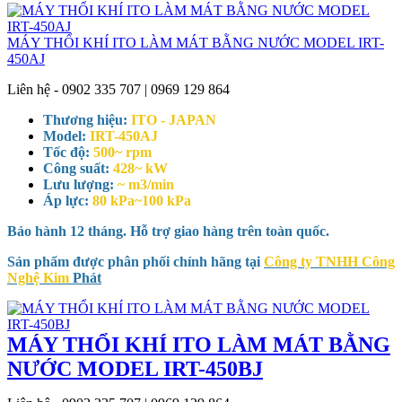
MÁY THỔI KHÍ ITO LÀM MÁT BẰNG NƯỚC MODEL IRT-
450AJ
Liên hệ - 0902 335 707 | 0969 129 864
Thương hiệu:
ITO - JAPAN
Model:
IRT-450AJ
Tốc độ:
500~ rpm
Công suất:
428~ kW
Lưu lượng:
~ m3/min
Áp lực:
80 kPa~100 kPa
Bảo hành 12 tháng. Hỗ trợ giao hàng trên toàn quốc.
Sản phẩm được phân phối chính hãng tại
Công ty TNHH Công
Nghệ Kim
Phát
MÁY THỔI KHÍ ITO LÀM MÁT BẰNG
NƯỚC MODEL IRT-450BJ