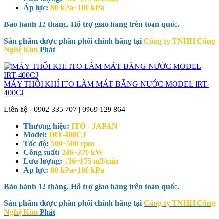
Áp lực:
80 kPa~100 kPa
Bảo hành 12 tháng. Hỗ trợ giao hàng trên toàn quốc.
Sản phẩm được phân phối chính hãng tại
Công ty TNHH Công
Nghệ Kim
Phát
MÁY THỔI KHÍ ITO LÀM MÁT BẰNG NƯỚC MODEL IRT-
400CJ
Liên hệ - 0902 335 707 | 0969 129 864
Thương hiệu:
ITO - JAPAN
Model:
IRT-400CJ
Tốc độ:
500~500 rpm
Công suất:
246~379 kW
Lưu lượng:
136~175 m3/min
Áp lực:
80 kPa~100 kPa
Bảo hành 12 tháng. Hỗ trợ giao hàng trên toàn quốc.
Sản phẩm được phân phối chính hãng tại
Công ty TNHH Công
Nghệ Kim
Phát