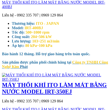
MÁY THỔI KHÍ ITO LÀM MÁT BẰNG NƯỚC MODEL IRT-
400BJ
Liên hệ - 0902 335 707 | 0969 129 864
Thương hiệu:
ITO - JAPAN
Model:
IRT-400BJ
Tốc độ:
500~1000 rpm
Công suất:
204~506 kW
Lưu lượng:
103~251 m3/min
Áp lực:
80 kPa~100 kPa
Bảo hành 12 tháng. Hỗ trợ giao hàng trên toàn quốc.
Sản phẩm được phân phối chính hãng tại
Công ty TNHH Công
Nghệ Kim
Phát
MÁY THỔI KHÍ ITO LÀM MÁT BẰNG
NƯỚC MODEL IRT-350EJ
Liên hệ - 0902 335 707 | 0969 129 864
MÁY THỔI KHÍ ITO LÀM MÁT BẰNG NƯỚC MODEL IRT-