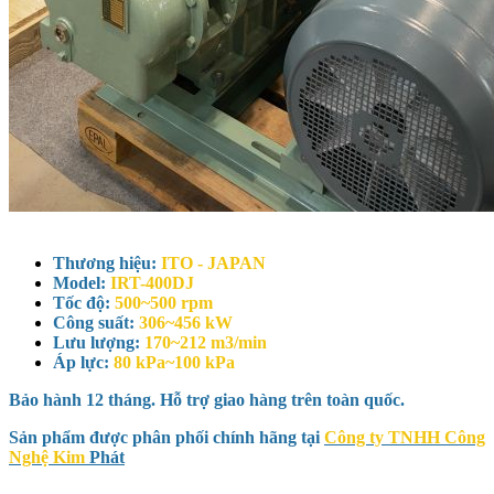
Thương hiệu:
ITO - JAPAN
Model:
IRT-400DJ
Tốc độ:
500~500 rpm
Công suất:
306~456 kW
Lưu lượng:
170~212 m3/min
Áp lực:
80 kPa~100 kPa
Bảo hành 12 tháng. Hỗ trợ giao hàng trên toàn quốc.
Sản phẩm được phân phối chính hãng tại
Công ty TNHH Công
Nghệ Kim
Phát