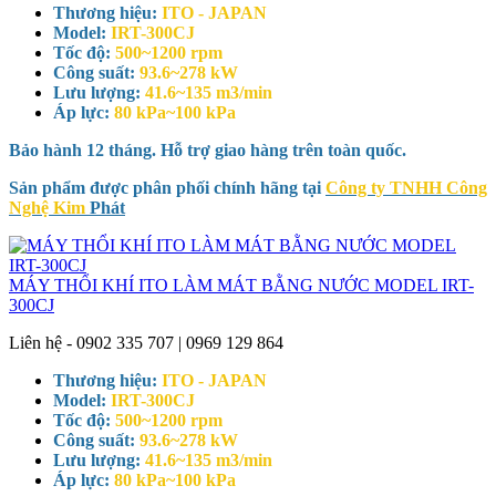
Thương hiệu:
ITO - JAPAN
Model:
IRT-300CJ
Tốc độ:
500~1200 rpm
Công suất:
93.6~278 kW
Lưu lượng:
41.6~135 m3/min
Áp lực:
80 kPa~100 kPa
Bảo hành 12 tháng. Hỗ trợ giao hàng trên toàn quốc.
Sản phẩm được phân phối chính hãng tại
Công ty TNHH Công
Nghệ Kim
Phát
MÁY THỔI KHÍ ITO LÀM MÁT BẰNG NƯỚC MODEL IRT-
300CJ
Liên hệ - 0902 335 707 | 0969 129 864
Thương hiệu:
ITO - JAPAN
Model:
IRT-300CJ
Tốc độ:
500~1200 rpm
Công suất:
93.6~278 kW
Lưu lượng:
41.6~135 m3/min
Áp lực:
80 kPa~100 kPa