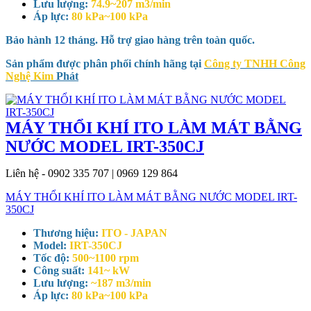
Lưu lượng:
74.9~207 m3/min
Áp lực:
80 kPa~100 kPa
Bảo hành 12 tháng. Hỗ trợ giao hàng trên toàn quốc.
Sản phẩm được phân phối chính hãng tại
Công ty TNHH Công
Nghệ Kim
Phát
MÁY THỔI KHÍ ITO LÀM MÁT BẰNG
NƯỚC MODEL IRT-350CJ
Liên hệ - 0902 335 707 | 0969 129 864
MÁY THỔI KHÍ ITO LÀM MÁT BẰNG NƯỚC MODEL IRT-
350CJ
Thương hiệu:
ITO - JAPAN
Model:
IRT-350CJ
Tốc độ:
500~1100 rpm
Công suất:
141~ kW
Lưu lượng:
~187 m3/min
Áp lực:
80 kPa~100 kPa