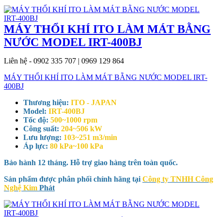
MÁY THỔI KHÍ ITO LÀM MÁT BẰNG
NƯỚC MODEL IRT-400BJ
Liên hệ - 0902 335 707 | 0969 129 864
MÁY THỔI KHÍ ITO LÀM MÁT BẰNG NƯỚC MODEL IRT-
400BJ
Thương hiệu:
ITO - JAPAN
Model:
IRT-400BJ
Tốc độ:
500~1000 rpm
Công suất:
204~506 kW
Lưu lượng:
103~251 m3/min
Áp lực:
80 kPa~100 kPa
Bảo hành 12 tháng. Hỗ trợ giao hàng trên toàn quốc.
Sản phẩm được phân phối chính hãng tại
Công ty TNHH Công
Nghệ Kim
Phát