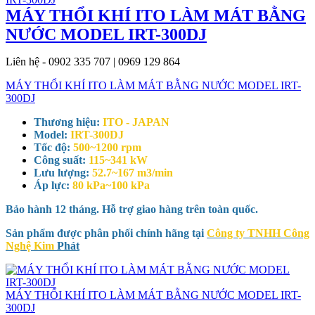
MÁY THỔI KHÍ ITO LÀM MÁT BẰNG
NƯỚC MODEL IRT-300DJ
Liên hệ - 0902 335 707 | 0969 129 864
MÁY THỔI KHÍ ITO LÀM MÁT BẰNG NƯỚC MODEL IRT-
300DJ
Thương hiệu:
ITO - JAPAN
Model:
IRT-300DJ
Tốc độ:
500~1200 rpm
Công suất:
115~341 kW
Lưu lượng:
52.7~167 m3/min
Áp lực:
80 kPa~100 kPa
Bảo hành 12 tháng. Hỗ trợ giao hàng trên toàn quốc.
Sản phẩm được phân phối chính hãng tại
Công ty TNHH Công
Nghệ Kim
Phát
MÁY THỔI KHÍ ITO LÀM MÁT BẰNG NƯỚC MODEL IRT-
300DJ