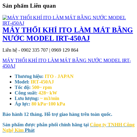
Sản phẩm Liên quan
MÁY THỔI KHÍ ITO LÀM MÁT BẰNG
NƯỚC MODEL IRT-450AJ
Liên hệ - 0902 335 707 | 0969 129 864
MÁY THỔI KHÍ ITO LÀM MÁT BẰNG NƯỚC MODEL IRT-
450AJ
Thương hiệu:
ITO - JAPAN
Model:
IRT-450AJ
Tốc độ:
500~ rpm
Công suất:
428~ kW
Lưu lượng:
~ m3/min
Áp lực:
80 kPa~100 kPa
Bảo hành 12 tháng. Hỗ trợ giao hàng trên toàn quốc.
Sản phẩm được phân phối chính hãng tại
Công ty TNHH Công
Nghệ Kim
Phát