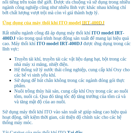
nổi tiếng trên toàn thế giới. Được ưa chuộng và sử dụng trong nhiều
ngành công nghiệp cũng như nhiều lĩnh vực khác nhau không chỉ
bởi chất lượng vượt trội mà còn vì giá thành hợp lý.
Ứng dụng của máy thổi khí ITO model
IRT-400DJ
Rất nhiều ngành công đã áp dụng máy thổi khí
ITO model
IRT-
400DJ
vào trong quá trình hoạt động sản xuất để mang lại hiệu quả
cao. Máy thổi khí
ITO model
IRT-400DJ
được ứng dụng trong các
lĩnh vực:
Truyền tải khí, truyền tải các vật liệu dạng hạt, bột trong các
nhà máy xi măng, nhiệt điện.
Hệ thống xử lý nước thải công nghiệp, cung cấp khí Oxy cho
các bể vi sinh yếu khí.
Sử dụng để hút chân không trong các ngành đóng gói thực
phẩm.
Nuôi trồng thủy hải sản, cung cấp khí Oxy trong các ao nuôi
tôm, nuôi cá. Qua đó tăng tốc độ tăng trưởng của tôm cá và
và tăng mật độ của ao nuôi.
Sử dụng máy thổi khí ITO vào sản xuất sẽ giúp nâng cao hiệu quả
hoạt động, tiết kiệm thời gian, cải thiện độ chính xác cho các hệ
thống máy móc.
Tải Catalog của máy thổi khí ITO
Tại đây
.