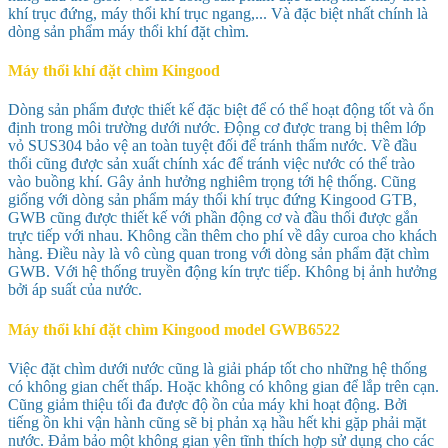
khí trục đứng, máy thổi khí trục ngang,... Và đặc biệt nhất chính là
dòng sản phẩm máy thổi khí đặt chìm.
Máy thổi khí đặt chìm Kingood
Dòng sản phẩm được thiết kế đặc biệt để có thể hoạt động tốt và ổn
định trong môi trường dưới nước. Động cơ được trang bị thêm lớp
vỏ SUS304 bảo vệ an toàn tuyệt đối để tránh thấm nước. Về đầu
thổi cũng được sản xuất chính xác để tránh việc nước có thể trào
vào buồng khí. Gây ảnh hưởng nghiêm trọng tới hệ thống. Cũng
giống với dòng sản phẩm máy thổi khí trục đứng Kingood GTB,
GWB cũng được thiết kế với phần động cơ và đầu thối được gắn
trực tiếp với nhau. Không cần thêm cho phí về dây curoa cho khách
hàng. Điều này là vô cùng quan trong với dòng sản phẩm đặt chìm
GWB. Với hệ thống truyền động kín trực tiếp. Không bị ảnh hưởng
bởi áp suất của nước.
Máy thổi khí đặt chìm Kingood model
GWB6522
Việc đặt chìm dưới nước cũng là giải pháp tốt cho những hệ thống
có không gian chết thấp. Hoặc không có không gian để lắp trên cạn.
Cũng giảm thiệu tối đa được độ ồn của máy khi hoạt động. Bởi
tiếng ồn khi vận hành cũng sẽ bị phản xạ hầu hết khi gặp phải mặt
nước. Đảm bảo một không gian yên tĩnh thích hợp sử dụng cho các