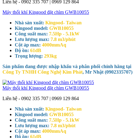
Liên hệ - 0902 335 707 | 0969 129 864
Máy thổi khí Kingood đặt chìm GWB10055
Nhà sản xuất:
Kingood- Taiwan
Kingood model:
GWB10055
Công suất max:
7.5Hp - 5.1kW
Lưu lượng max:
7.8 m3/phút
Cột áp max:
4000mmAq
Độ ồn:
61dB
Trọng lượng:
293kg
Sản phẩm đang được nhập khẩu và phân phối chính hãng tại
Công Ty TNHH Công Nghệ Kim Phát
, Mr Nhật (0902335707)
Máy thổi khí Kingood đặt chìm GWB10055
Liên hệ - 0902 335 707 | 0969 129 864
Nhà sản xuất:
Kingood- Taiwan
Kingood model:
GWB10055
Công suất max:
7.5Hp - 5.1kW
Lưu lượng max:
7.8 m3/phút
Cột áp max:
4000mmAq
Độ ồn:
61dB