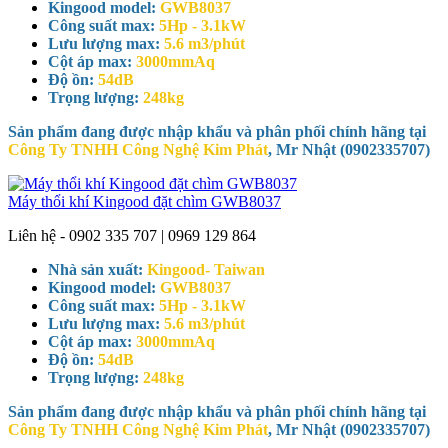
Kingood model:
GWB8037
Công suất max:
5Hp - 3.1kW
Lưu lượng max:
5.6 m3/phút
Cột áp max:
3000mmAq
Độ ồn:
54dB
Trọng lượng:
248kg
Sản phẩm đang được nhập khẩu và phân phối chính hãng tại
Công Ty TNHH Công Nghệ Kim Phát
, Mr Nhật (0902335707)
Máy thổi khí Kingood đặt chìm GWB8037
Liên hệ - 0902 335 707 | 0969 129 864
Nhà sản xuất:
Kingood- Taiwan
Kingood model:
GWB8037
Công suất max:
5Hp - 3.1kW
Lưu lượng max:
5.6 m3/phút
Cột áp max:
3000mmAq
Độ ồn:
54dB
Trọng lượng:
248kg
Sản phẩm đang được nhập khẩu và phân phối chính hãng tại
Công Ty TNHH Công Nghệ Kim Phát
, Mr Nhật (0902335707)