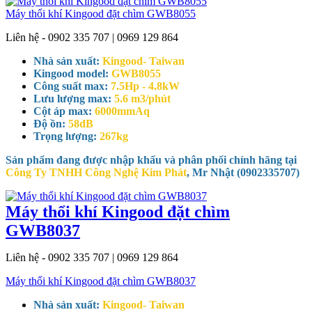
Máy thổi khí Kingood đặt chìm GWB8055
Liên hệ - 0902 335 707 | 0969 129 864
Nhà sản xuất:
Kingood- Taiwan
Kingood model:
GWB8055
Công suất max:
7.5Hp - 4.8kW
Lưu lượng max:
5.6 m3/phút
Cột áp max:
6000mmAq
Độ ồn:
58dB
Trọng lượng:
267kg
Sản phẩm đang được nhập khẩu và phân phối chính hãng tại
Công Ty TNHH Công Nghệ Kim Phát
, Mr Nhật (0902335707)
Máy thổi khí Kingood đặt chìm
GWB8037
Liên hệ - 0902 335 707 | 0969 129 864
Máy thổi khí Kingood đặt chìm GWB8037
Nhà sản xuất:
Kingood- Taiwan