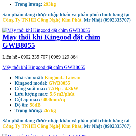
Trọng lượng:
293kg
Sản phẩm đang được nhập khẩu và phân phối chính hãng tại
Công Ty TNHH Công Nghệ Kim Phát
, Mr Nhật (0902335707)
Máy thổi khí Kingood đặt chìm
GWB8055
Liên hệ - 0902 335 707 | 0969 129 864
Máy thổi khí Kingood đặt chìm GWB8055
Nhà sản xuất:
Kingood- Taiwan
Kingood model:
GWB8055
Công suất max:
7.5Hp - 4.8kW
Lưu lượng max:
5.6 m3/phút
Cột áp max:
6000mmAq
Độ ồn:
58dB
Trọng lượng:
267kg
Sản phẩm đang được nhập khẩu và phân phối chính hãng tại
Công Ty TNHH Công Nghệ Kim Phát
, Mr Nhật (0902335707)