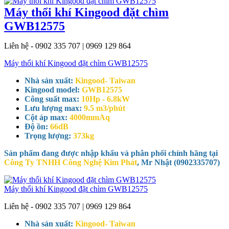
Máy thổi khí Kingood đặt chìm
GWB12575
Liên hệ - 0902 335 707 | 0969 129 864
Máy thổi khí Kingood đặt chìm GWB12575
Nhà sản xuất:
Kingood- Taiwan
Kingood model:
GWB12575
Công suất max:
10Hp - 6.8kW
Lưu lượng max:
9.5 m3/phút
Cột áp max:
4000mmAq
Độ ồn:
66dB
Trọng lượng:
373kg
Sản phẩm đang được nhập khẩu và phân phối chính hãng tại
Công Ty TNHH Công Nghệ Kim Phát
, Mr Nhật (0902335707)
Máy thổi khí Kingood đặt chìm GWB12575
Liên hệ - 0902 335 707 | 0969 129 864
Nhà sản xuất:
Kingood- Taiwan