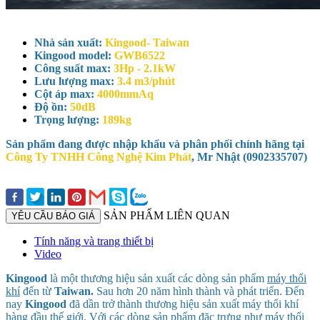
Nhà sản xuất:
Kingood- Taiwan
Kingood model:
GWB6522
Công suất max:
3Hp - 2.1kW
Lưu lượng max:
3.4 m3/phút
Cột áp max:
4000mmAq
Độ ồn:
50dB
Trọng lượng:
189kg
Sản phẩm đang được nhập khẩu và phân phối chính hãng tại
Công Ty TNHH Công Nghệ Kim Phát
, Mr Nhật (0902335707)
SẢN PHẨM LIÊN QUAN
YÊU CẦU BÁO GIÁ
Tính năng và trang thiết bị
Video
Kingood
là một thương hiệu sản xuất các dòng sản phẩm
máy thổi
khí
đến từ
Taiwan.
Sau hơn 20 năm hình thành và phát triển. Đến
nay
Kingood
đã dần trở thành thương hiệu sản xuất máy thổi khí
hàng đầu thế giới. Với các dòng sản phẩm đặc trưng như máy thổi