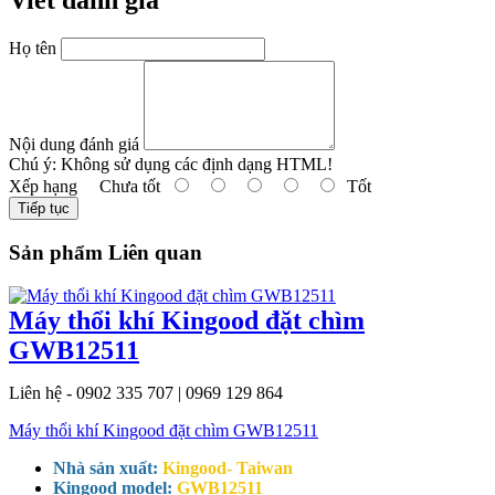
Viết đánh giá
Họ tên
Nội dung đánh giá
Chú ý:
Không sử dụng các định dạng HTML!
Xếp hạng
Chưa tốt
Tốt
Tiếp tục
Sản phẩm Liên quan
Máy thổi khí Kingood đặt chìm
GWB12511
Liên hệ - 0902 335 707 | 0969 129 864
Máy thổi khí Kingood đặt chìm GWB12511
Nhà sản xuất:
Kingood- Taiwan
Kingood model:
GWB12511