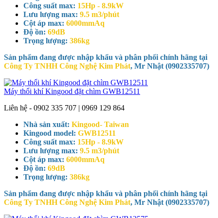
Công suất max:
15Hp - 8.9kW
Lưu lượng max:
9.5 m3/phút
Cột áp max:
6000mmAq
Độ ồn:
69dB
Trọng lượng:
386kg
Sản phẩm đang được nhập khẩu và phân phối chính hãng tại
Công Ty TNHH Công Nghệ Kim Phát
, Mr Nhật (0902335707)
Máy thổi khí Kingood đặt chìm GWB12511
Liên hệ - 0902 335 707 | 0969 129 864
Nhà sản xuất:
Kingood- Taiwan
Kingood model:
GWB12511
Công suất max:
15Hp - 8.9kW
Lưu lượng max:
9.5 m3/phút
Cột áp max:
6000mmAq
Độ ồn:
69dB
Trọng lượng:
386kg
Sản phẩm đang được nhập khẩu và phân phối chính hãng tại
Công Ty TNHH Công Nghệ Kim Phát
, Mr Nhật (0902335707)