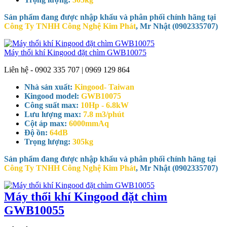
Sản phẩm đang được nhập khẩu và phân phối chính hãng tại
Công Ty TNHH Công Nghệ Kim Phát
, Mr Nhật (0902335707)
Máy thổi khí Kingood đặt chìm GWB10075
Liên hệ - 0902 335 707 | 0969 129 864
Nhà sản xuất:
Kingood- Taiwan
Kingood model:
GWB10075
Công suất max:
10Hp - 6.8kW
Lưu lượng max:
7.8 m3/phút
Cột áp max:
6000mmAq
Độ ồn:
64dB
Trọng lượng:
305kg
Sản phẩm đang được nhập khẩu và phân phối chính hãng tại
Công Ty TNHH Công Nghệ Kim Phát
, Mr Nhật (0902335707)
Máy thổi khí Kingood đặt chìm
GWB10055