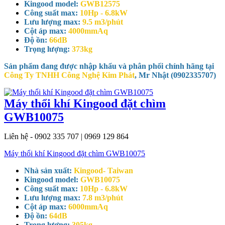
Kingood model:
GWB12575
Công suất max:
10Hp - 6.8kW
Lưu lượng max:
9.5 m3/phút
Cột áp max:
4000mmAq
Độ ồn:
66dB
Trọng lượng:
373kg
Sản phẩm đang được nhập khẩu và phân phối chính hãng tại
Công Ty TNHH Công Nghệ Kim Phát
, Mr Nhật (0902335707)
Máy thổi khí Kingood đặt chìm
GWB10075
Liên hệ - 0902 335 707 | 0969 129 864
Máy thổi khí Kingood đặt chìm GWB10075
Nhà sản xuất:
Kingood- Taiwan
Kingood model:
GWB10075
Công suất max:
10Hp - 6.8kW
Lưu lượng max:
7.8 m3/phút
Cột áp max:
6000mmAq
Độ ồn:
64dB
Trọng lượng:
305kg