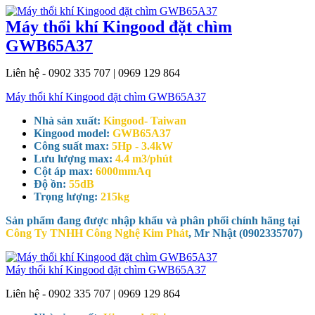
Máy thổi khí Kingood đặt chìm
GWB65A37
Liên hệ - 0902 335 707 | 0969 129 864
Máy thổi khí Kingood đặt chìm GWB65A37
Nhà sản xuất:
Kingood- Taiwan
Kingood model:
GWB65A37
Công suất max:
5Hp - 3.4kW
Lưu lượng max:
4.4 m3/phút
Cột áp max:
6000mmAq
Độ ồn:
55dB
Trọng lượng:
215kg
Sản phẩm đang được nhập khẩu và phân phối chính hãng tại
Công Ty TNHH Công Nghệ Kim Phát
, Mr Nhật (0902335707)
Máy thổi khí Kingood đặt chìm GWB65A37
Liên hệ - 0902 335 707 | 0969 129 864