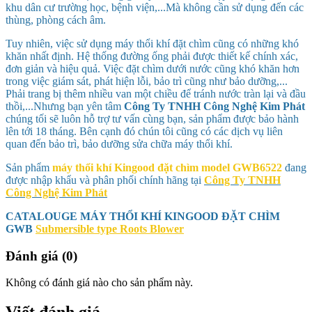
khu dân cư trường học, bệnh viện,...Mà không cần sử dụng đến các
thùng, phòng cách âm.
Tuy nhiên, việc sử dụng máy thổi khí đặt chìm cũng có những khó
khăn nhất định. Hệ thống đường ống phải được thiết kế chính xác,
đơn giản và hiệu quả. Việc đặt chìm dưới nước cũng khó khăn hơn
trong việc giám sát, phát hiện lỗi, bảo trì cũng như bảo dưỡng,...
Phải trang bị thêm nhiều van một chiều để tránh nước tràn lại và đầu
thồi,...Nhưng bạn yên tâm
Công Ty TNHH Công Nghệ Kim Phát
chúng tối sẽ luôn hỗ trợ tư vấn cùng bạn, sản phẩm được bảo hành
lên tới 18 tháng. Bên cạnh đó chún tôi cũng có các dịch vụ liên
quan đến bảo trì, bảo dưỡng sửa chữa máy thổi khí.
Sản phẩm
máy thổi khí Kingood đặt chìm model
GWB6522
đang
được nhập khẩu và phân phối chính hãng tại
Công Ty TNHH
Công Nghệ Kim Phát
CATALOUGE MÁY THỔI KHÍ KINGOOD ĐẶT CHÌM
GWB
Submersible type Roots Blower
Đánh giá (0)
Không có đánh giá nào cho sản phẩm này.