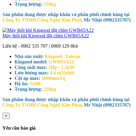
Trọng lượng:
210kg
Sản phẩm đang được nhập khẩu và phân phối chính hãng tại
Công Ty TNHH Công Nghệ Kim Phát
, Mr Nhật (0902335707)
Máy thổi khí Kingood đặt chìm GWB65A22
Liên hệ - 0902 335 707 | 0969 129 864
Nhà sản xuất:
Kingood- Taiwan
Kingood model:
GWB65A22
Công suất max:
3Hp - 2.1kW
Lưu lượng max:
4.4 m3/phút
Cột áp max:
3000mmAq
Độ ồn:
52dB
Trọng lượng:
210kg
Sản phẩm đang được nhập khẩu và phân phối chính hãng tại
Công Ty TNHH Công Nghệ Kim Phát
, Mr Nhật (0902335707)
×
Yêu cầu báo giá