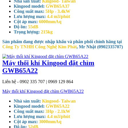
Nhà sản xuất:
Kingood- Taiwan
Kingood model:
GWB65A37
Công suất max:
5Hp - 3.4kW
Lưu lượng max:
4.4 m3/phút
Cột áp max:
6000mmAq
Độ ồn:
55dB
Trọng lượng:
215kg
Sản phẩm đang được nhập khẩu và phân phối chính hãng tại
Công Ty TNHH Công Nghệ Kim Phát
, Mr Nhật (0902335707)
Máy thổi khí Kingood đặt chìm
GWB65A22
Liên hệ - 0902 335 707 | 0969 129 864
Máy thổi khí Kingood đặt chìm GWB65A22
Nhà sản xuất:
Kingood- Taiwan
Kingood model:
GWB65A22
Công suất max:
3Hp - 2.1kW
Lưu lượng max:
4.4 m3/phút
Cột áp max:
3000mmAq
Độ ồn:
52dB