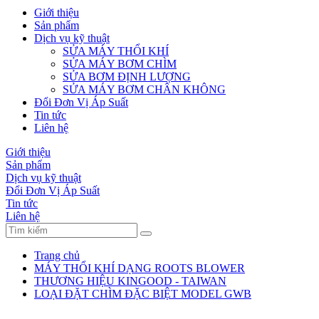
Giới thiệu
Sản phẩm
Dịch vụ kỹ thuật
SỬA MÁY THỔI KHÍ
SỬA MÁY BƠM CHÌM
SỬA BƠM ĐỊNH LƯỢNG
SỬA MÁY BƠM CHÂN KHÔNG
Đổi Đơn Vị Áp Suất
Tin tức
Liên hệ
Giới thiệu
Sản phẩm
Dịch vụ kỹ thuật
Đổi Đơn Vị Áp Suất
Tin tức
Liên hệ
Trang chủ
MÁY THỔI KHÍ DẠNG ROOTS BLOWER
THƯƠNG HIỆU KINGOOD - TAIWAN
LOẠI ĐẶT CHÌM ĐẶC BIỆT MODEL GWB