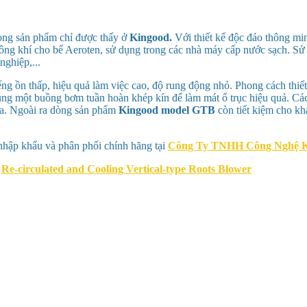
ng sản phẩm chỉ được thấy ở
Kingood.
Với thiết kế độc đáo thông mi
ông khí cho bể Aeroten, sử dụng trong các nhà máy cấp nước sạch. Sử
nghiệp,...
ng ồn thấp, hiệu quả làm việc cao, độ rung động nhỏ. Phong cách thiết
 dụng một buồng bơm tuần hoàn khép kín để làm mát ổ trục hiệu quả. Cá
hữa. Ngoài ra dòng sản phẩm
Kingood model GTB
còn tiết kiệm cho kh
hập khẩu và phân phối chính hãng tại
Công Ty TNHH Công Nghệ K
B
Re-circulated and Cooling Vertical-type Roots Blower