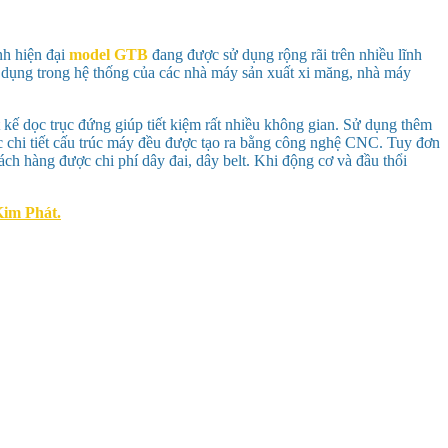
nh hiện đại
model GTB
đang được sử dụng rộng rãi trên nhiều lĩnh
 dụng trong hệ thống của các nhà máy sản xuất xi măng, nhà máy
 kế dọc trục đứng giúp tiết kiệm rất nhiều không gian. Sử dụng thêm
c chi tiết cấu trúc máy đều được tạo ra bằng công nghệ CNC. Tuy đơn
ách hàng được chi phí dây đai, dây belt. Khi động cơ và đầu thổi
im Phát.