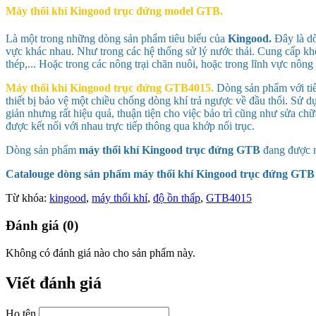
Máy thổi khí Kingood trục đứng model GTB.
Là một trong những dòng sản phẩm tiêu biểu của
Kingood.
Đây là dò
vực khác nhau. Như trong các hệ thống sử lý nước thải. Cung cấp kh
thép,... Hoặc trong các nông trại chăn nuôi, hoặc trong lĩnh vực nông 
Máy thổi khí Kingood trục đứng
GTB4015
.
Dòng sản phẩm với tiế
thiết bị bảo vệ một chiều chống dòng khí trả ngược về đầu thổi. Sử
giản nhưng rất hiệu quả, thuận tiện cho việc bảo trì cũng như sửa c
được kết nối với nhau trực tiếp thông qua khớp nối trục.
Dòng sản phẩm
máy thổi khí Kingood trục đứng GTB
đang được n
Catalouge dòng sản phẩm máy thổi khí Kingood trục đứng GT
Từ khóa:
kingood
,
máy thổi khí
,
độ ồn thấp
,
GTB4015
Đánh giá (0)
Không có đánh giá nào cho sản phẩm này.
Viết đánh giá
Họ tên