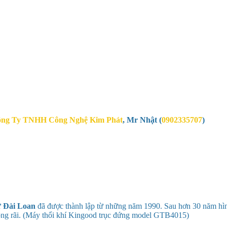
ng Ty TNHH Công Nghệ Kim Phát
,
Mr Nhật (
0902335707
)
ừ
Đài Loan
đã được thành lập từ những năm 1990. Sau hơn 30 năm hìn
ộng rãi. (Máy thổi khí Kingood trục đứng model
GTB4015
)