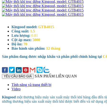
Kingood model:
GTB4015
Công suất:
1.5
Lưu lượng:
0.81
Cột áp max:
5000
Độ ồn:
70
Bảo hành sản phẩm:
12 tháng
Sản phẩm đang đươc nhập khẩu và phân phối chính hãng tại
Cô
SẢN PHẨM LIÊN QUAN
YÊU CẦU BÁO GIÁ
Tính năng và trang thiết bị
Video
Kingood
một thương hiệu máy sản xuất máy thổi khí hàng đầu đến t
những thương hiệu sản xuất máy thổi khí được biết đến và sử dụng r