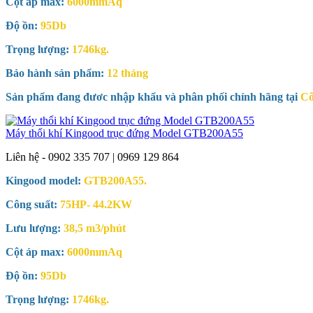
Cột áp max:
6000mmAq
Độ ồn:
95Db
Trọng lượng:
1746kg.
Bảo hành sản phẩm:
12 tháng
Sản phẩm đang đươc nhập khẩu và phân phối chính hãng tại
Cô
Máy thổi khí Kingood trục đứng Model GTB200A55
Liên hệ - 0902 335 707 | 0969 129 864
Kingood model:
GTB200A55.
Công suất:
75HP- 44.2KW
Lưu lượng:
38,5 m3/phút
Cột áp max:
6000mmAq
Độ ồn:
95Db
Trọng lượng:
1746kg.