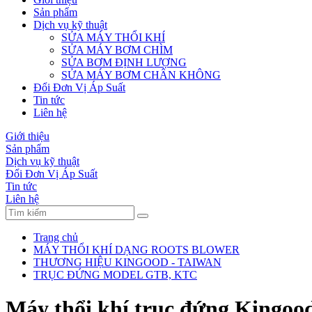
Sản phẩm
Dịch vụ kỹ thuật
SỬA MÁY THỔI KHÍ
SỬA MÁY BƠM CHÌM
SỬA BƠM ĐỊNH LƯỢNG
SỬA MÁY BƠM CHÂN KHÔNG
Đổi Đơn Vị Áp Suất
Tin tức
Liên hệ
Giới thiệu
Sản phẩm
Dịch vụ kỹ thuật
Đổi Đơn Vị Áp Suất
Tin tức
Liên hệ
Trang chủ
MÁY THỔI KHÍ DẠNG ROOTS BLOWER
THƯƠNG HIỆU KINGOOD - TAIWAN
TRỤC ĐỨNG MODEL GTB, KTC
Máy thổi khí trục đứng Kingoo