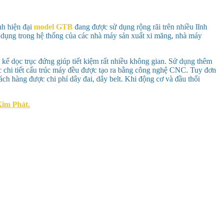
nh hiện đại
model GTB
đang được sử dụng rộng rãi trên nhiều lĩnh
 dụng trong hệ thống của các nhà máy sản xuất xi măng, nhà máy
 kế dọc trục đứng giúp tiết kiệm rất nhiều không gian. Sử dụng thêm
c chi tiết cấu trúc máy đều được tạo ra bằng công nghệ CNC. Tuy đơn
ách hàng được chi phí dây đai, dây belt. Khi động cơ và đầu thổi
im Phát.