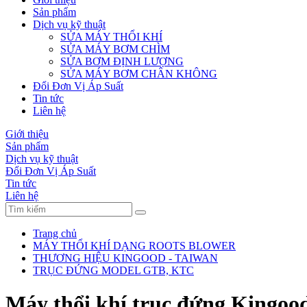
Sản phẩm
Dịch vụ kỹ thuật
SỬA MÁY THỔI KHÍ
SỬA MÁY BƠM CHÌM
SỬA BƠM ĐỊNH LƯỢNG
SỬA MÁY BƠM CHÂN KHÔNG
Đổi Đơn Vị Áp Suất
Tin tức
Liên hệ
Giới thiệu
Sản phẩm
Dịch vụ kỹ thuật
Đổi Đơn Vị Áp Suất
Tin tức
Liên hệ
Trang chủ
MÁY THỔI KHÍ DẠNG ROOTS BLOWER
THƯƠNG HIỆU KINGOOD - TAIWAN
TRỤC ĐỨNG MODEL GTB, KTC
Máy thổi khí trục đứng Kingoo