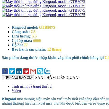
Kingood model:
GTB8075
Công suất:
7.5
Lưu lượng:
5.5
Cột áp max:
6000
Độ ồn:
77
Bảo hành sản phẩm:
12 tháng
Sản phẩm đang đươc nhập khẩu và phân phối chính hãng tại
Cô
SẢN PHẨM LIÊN QUAN
YÊU CẦU BÁO GIÁ
Tính năng và trang thiết bị
Video
Kingood
một thương hiệu máy sản xuất máy thổi khí hàng đầu đến t
những thương hiệu sản xuất máy thổi khí được biết đến và sử dụng r