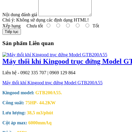
Nội dung đánh giá
Chú ý:
Không sử dụng các định dạng HTML!
Xếp hạng
Chưa tốt
Tốt
Tiếp tục
Sản phẩm Liên quan
Máy thổi khí Kingood trục đứng Model 
Liên hệ - 0902 335 707 | 0969 129 864
Máy thổi khí Kingood trục đứng Model GTB200A55
Kingood model:
GTB200A55.
Công suất:
75HP- 44.2KW
Lưu lượng:
38,5 m3/phút
Cột áp max:
6000mmAq