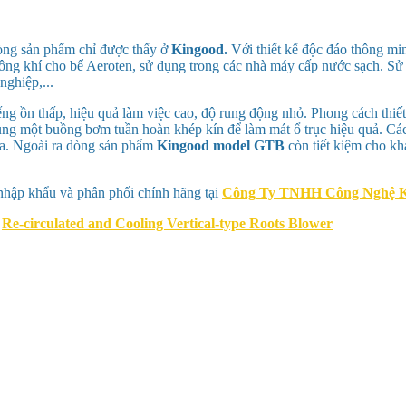
ng sản phẩm chỉ được thấy ở
Kingood.
Với thiết kế độc đáo thông mi
ông khí cho bể Aeroten, sử dụng trong các nhà máy cấp nước sạch. Sử
nghiệp,...
ng ồn thấp, hiệu quả làm việc cao, độ rung động nhỏ. Phong cách thiết
 dụng một buồng bơm tuần hoàn khép kín để làm mát ổ trục hiệu quả. Cá
hữa. Ngoài ra dòng sản phẩm
Kingood model GTB
còn tiết kiệm cho kh
hập khẩu và phân phối chính hãng tại
Công Ty TNHH Công Nghệ K
B
Re-circulated and Cooling Vertical-type Roots Blower