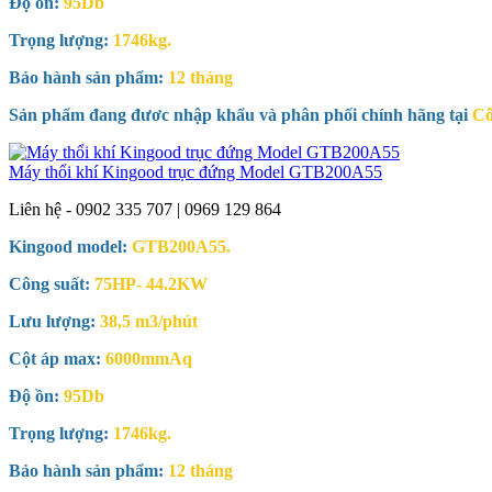
Độ ồn:
95Db
Trọng lượng:
1746kg.
Bảo hành sản phẩm:
12 tháng
Sản phẩm đang đươc nhập khẩu và phân phối chính hãng tại
Cô
Máy thổi khí Kingood trục đứng Model GTB200A55
Liên hệ - 0902 335 707 | 0969 129 864
Kingood model:
GTB200A55.
Công suất:
75HP- 44.2KW
Lưu lượng:
38,5 m3/phút
Cột áp max:
6000mmAq
Độ ồn:
95Db
Trọng lượng:
1746kg.
Bảo hành sản phẩm:
12 tháng