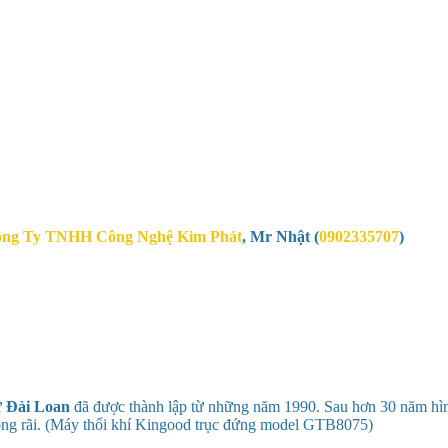
ng Ty TNHH Công Nghệ Kim Phát
,
Mr Nhật (
0902335707
)
ừ
Đài Loan
đã được thành lập từ những năm 1990. Sau hơn 30 năm hìn
ộng rãi. (Máy thổi khí Kingood trục đứng model
GTB8075
)