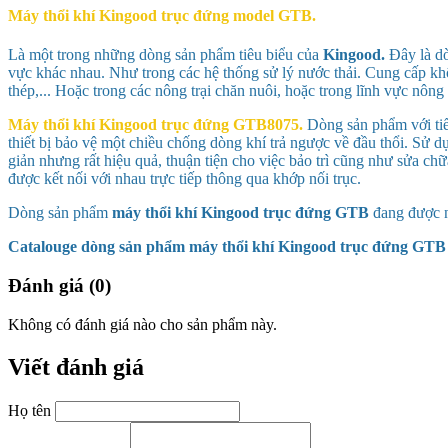
Máy thổi khí Kingood trục đứng model GTB.
Là một trong những dòng sản phẩm tiêu biểu của
Kingood.
Đây là dò
vực khác nhau. Như trong các hệ thống sử lý nước thải. Cung cấp kh
thép,... Hoặc trong các nông trại chăn nuôi, hoặc trong lĩnh vực nông 
Máy thổi khí Kingood trục đứng
GTB8075
.
Dòng sản phẩm với tiế
thiết bị bảo vệ một chiều chống dòng khí trả ngược về đầu thổi. Sử
giản nhưng rất hiệu quả, thuận tiện cho việc bảo trì cũng như sửa c
được kết nối với nhau trực tiếp thông qua khớp nối trục.
Dòng sản phẩm
máy thổi khí Kingood trục đứng GTB
đang được n
Catalouge dòng sản phẩm máy thổi khí Kingood trục đứng GT
Đánh giá (0)
Không có đánh giá nào cho sản phẩm này.
Viết đánh giá
Họ tên