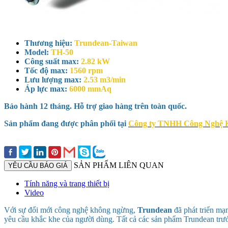
Thương hiệu:
Trundean-Taiwan
Model:
TH-50
Công suất max:
2.82 kW
Tốc độ max:
1560 rpm
Lưu lượng max:
2.53 m3/min
Áp lực max:
6000 mmAq
Bảo hành 12 tháng. Hỗ trợ giao hàng trên toàn quốc.
Sản phẩm đang được phân phối tại
Công ty TNHH Công Nghệ 
SẢN PHẨM LIÊN QUAN
YÊU CẦU BÁO GIÁ
Tính năng và trang thiết bị
Video
Với sự đổi mới công nghệ không ngừng,
Trundean
đã phát triển mạn
yêu cầu khắc khe của người dùng. Tất cả các sản phẩm Trundean trước