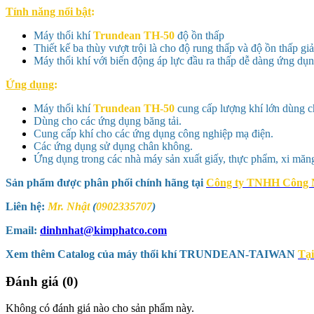
Tính năng nổi bật
:
Máy thổi khí
Trundean
TH-50
độ ồn thấp
Thiết kế ba thùy vượt trội là cho độ rung thấp và độ ồn thấp gi
Máy thổi khí với biến động áp lực đầu ra thấp dễ dàng ứng dụ
Ứng dụng
:
Máy thổi khí
Trundean
TH-50
cung cấp lượng khí lớn dùng c
Dùng cho các ứng dụng băng tải.
Cung cấp khí cho các ứng dụng công nghiệp mạ điện.
Các ứng dụng sử dụng chân không.
Ứng dụng trong các nhà máy sản xuất giấy, thực phẩm, xi mă
Sản phẩm được phân phối chính hãng tại
Công ty TNHH Công 
Liên hệ:
Mr. Nhật
(
0902335707
)
Email:
dinhnhat@kimphatco.com
Xem thêm Catalog của máy thổi khí TRUNDEAN-TAIWAN
Tạ
Đánh giá (0)
Không có đánh giá nào cho sản phẩm này.