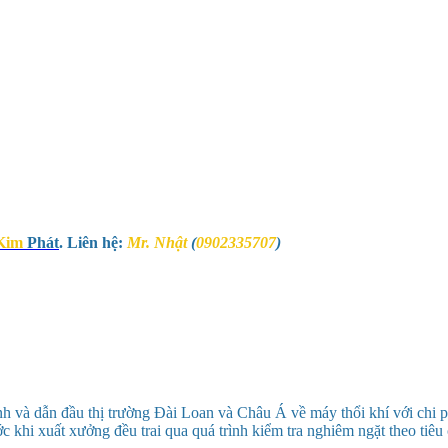
Kim
Phát
. Liên hệ:
Mr. Nhật
(
0902335707
)
h và dẫn đầu thị trường Đài Loan và Châu Á về máy thổi khí với chi ph
 khi xuất xưởng đều trai qua quá trình kiểm tra nghiêm ngặt theo tiê