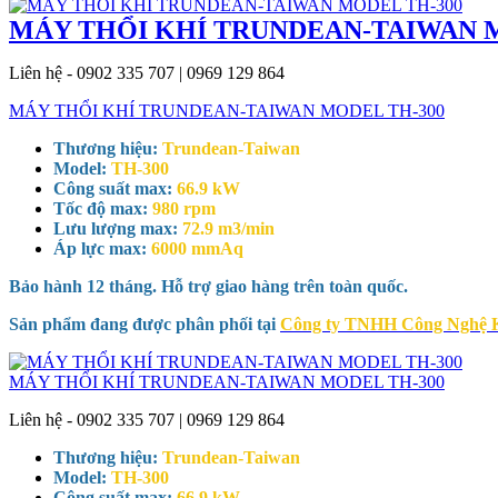
MÁY THỔI KHÍ TRUNDEAN-TAIWAN 
Liên hệ - 0902 335 707 | 0969 129 864
MÁY THỔI KHÍ TRUNDEAN-TAIWAN MODEL TH-300
Thương hiệu:
Trundean-Taiwan
Model:
TH-300
Công suất max:
66.9 kW
Tốc độ max:
980 rpm
Lưu lượng max:
72.9 m3/min
Áp lực max:
6000 mmAq
Bảo hành 12 tháng. Hỗ trợ giao hàng trên toàn quốc.
Sản phẩm đang được phân phối tại
Công ty TNHH Công Nghệ 
MÁY THỔI KHÍ TRUNDEAN-TAIWAN MODEL TH-300
Liên hệ - 0902 335 707 | 0969 129 864
Thương hiệu:
Trundean-Taiwan
Model:
TH-300
Công suất max:
66.9 kW