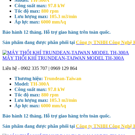
Model:
TH-300A
Công suất max:
97.8 kW
Tốc độ max:
880 rpm
Lưu lượng max:
105.3 m3/min
Áp lực max:
6000 mmAq
Bảo hành 12 tháng. Hỗ trợ giao hàng trên toàn quốc.
Sản phẩm đang được phân phối tại
Công ty TNHH Công Nghệ 
MÁY THỔI KHÍ TRUNDEAN-TAIWAN MODEL TH-300A
Liên hệ - 0902 335 707 | 0969 129 864
Thương hiệu:
Trundean-Taiwan
Model:
TH-300A
Công suất max:
97.8 kW
Tốc độ max:
880 rpm
Lưu lượng max:
105.3 m3/min
Áp lực max:
6000 mmAq
Bảo hành 12 tháng. Hỗ trợ giao hàng trên toàn quốc.
Sản phẩm đang được phân phối tại
Công ty TNHH Công Nghệ 