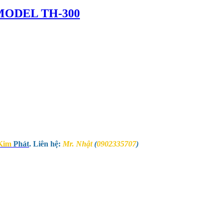
MODEL TH-300
Kim
Phát
. Liên hệ:
Mr. Nhật
(
0902335707
)