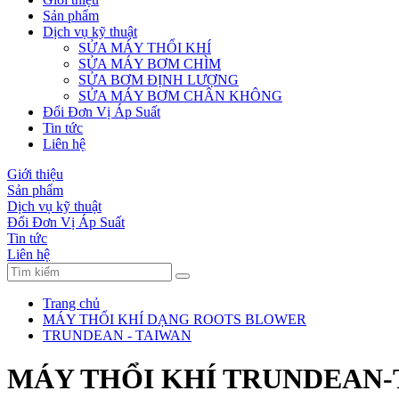
Sản phẩm
Dịch vụ kỹ thuật
SỬA MÁY THỔI KHÍ
SỬA MÁY BƠM CHÌM
SỬA BƠM ĐỊNH LƯỢNG
SỬA MÁY BƠM CHÂN KHÔNG
Đổi Đơn Vị Áp Suất
Tin tức
Liên hệ
Giới thiệu
Sản phẩm
Dịch vụ kỹ thuật
Đổi Đơn Vị Áp Suất
Tin tức
Liên hệ
Trang chủ
MÁY THỔI KHÍ DẠNG ROOTS BLOWER
TRUNDEAN - TAIWAN
MÁY THỔI KHÍ TRUNDEAN-