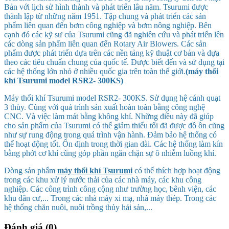
Bản với lịch sử hình thành và phát triển lâu năm. Tsurumi được
thành lập từ những năm 1951. Tập chung và phát triển các sản
phẩm liên quan đến bơm công nghiệp và bơm nông nghiệp. Bên
cạnh đó các kỹ sư của Tsurumi cũng đã nghiên cứu và phát triển lên
các dòng sản phẩm liên quan đến Rotary Air Blowers. Các sản
phẩm được phát triển dựa trên các nền tảng kỹ thuật cơ bản và dựa
theo các tiêu chuẩn chung của quốc tế. Được biết đến và sử dụng tại
các hệ thống lớn nhỏ ở nhiều quốc gia trên toàn thế giới.
(máy thổi
khí Tsurumi model RSR2- 300KS)
Máy thổi khí Tsurumi model RSR2- 300KS. Sử dụng hệ cánh quạt
3 thùy. Cùng với quá trình sản xuất hoàn toàn bằng công nghệ
CNC. Và việc làm mát bằng không khí. Những điều này đã giúp
cho sản phẩm của Tsurumi có thể giảm thiểu tối đã được đồ ồn cũng
như sự rung động trong quá trình vận hành. Đảm bảo hệ thống có
thể hoạt động tốt. Ổn định trong thời gian dài. Các hệ thống làm kín
bằng phớt cơ khí cũng góp phần ngăn chặn sự ô nhiễm luồng khí.
Dòng sản phẩm
máy thổi khí Tsurumi
có thể thích hợp hoạt động
trong các khu xử lý nước thải của các nhà máy, các khu công
nghiệp. Các công trình công cộng như trường học, bênh viện, các
khu dân cư,... Trong các nhà máy xi mạ, nhà máy thép. Trong các
hệ thống chăn nuôi, nuôi trồng thủy hải sản,...
Đánh giá (0)