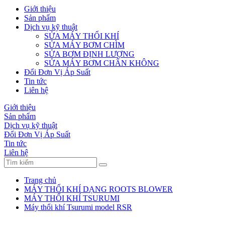
Giới thiệu
Sản phẩm
Dịch vụ kỹ thuật
SỬA MÁY THỔI KHÍ
SỬA MÁY BƠM CHÌM
SỬA BƠM ĐỊNH LƯỢNG
SỬA MÁY BƠM CHÂN KHÔNG
Đổi Đơn Vị Áp Suất
Tin tức
Liên hệ
Giới thiệu
Sản phẩm
Dịch vụ kỹ thuật
Đổi Đơn Vị Áp Suất
Tin tức
Liên hệ
Trang chủ
MÁY THỔI KHÍ DẠNG ROOTS BLOWER
MÁY THỔI KHÍ TSURUMI
Máy thổi khí Tsurumi model RSR