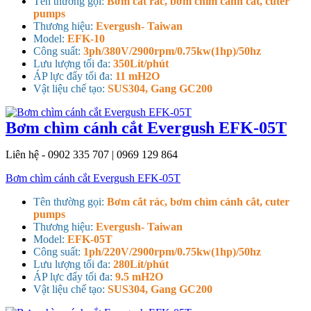
Tên thường gọi:
Bơm cắt rác, bơm chìm cánh cắt, cuter
pumps
Thương hiệu:
Evergush- Taiwan
Model:
EFK-10
Công suất:
3ph/380V/2900rpm/0.75kw(1hp)/50hz
Lưu lượng tối đa:
350Lít/phút
ÁP lực đẩy tối đa:
11 mH2O
Vật liệu chế tạo:
SUS304, Gang GC200
Bơm chìm cánh cắt Evergush EFK-05T
Liên hệ - 0902 335 707 | 0969 129 864
Bơm chìm cánh cắt Evergush EFK-05T
Tên thường gọi:
Bơm cắt rác, bơm chìm cánh cắt, cuter
pumps
Thương hiệu:
Evergush- Taiwan
Model:
EFK-05T
Công suất:
1ph/220V/2900rpm/0.75kw(1hp)/50hz
Lưu lượng tối đa:
280Lít/phút
ÁP lực đẩy tối đa:
9.5 mH2O
Vật liệu chế tạo:
SUS304, Gang GC200