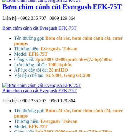
Bơm chìm cánh cắt Evergush EFK-75T
Liên hệ - 0902 335 707 | 0969 129 864
Bơm chìm cánh cắt Evergush EFK-75T
Tên thường gọi:
Bơm cắt rác, bơm chìm cánh cắt, cuter
pumps
Thương hiệu:
Evergush- Taiwan
Model:
EFK-75T
Công suất:
3ph/380V/2900rpm/5.5kw(7.5hp)/50hz
Lưu lượng tối đa:
100Lít/phút
ÁP lực đẩy tối đa:
28 mH2O
Vật liệu chế tạo:
SUS304, Gang GC200
Bơm chìm cánh cắt Evergush EFK-75T
Liên hệ - 0902 335 707 | 0969 129 864
Tên thường gọi:
Bơm cắt rác, bơm chìm cánh cắt, cuter
pumps
Thương hiệu:
Evergush- Taiwan
Model:
EFK-75T
Công suất:
3ph/380V/2900rpm/5.5kw(7.5hp)/50hz