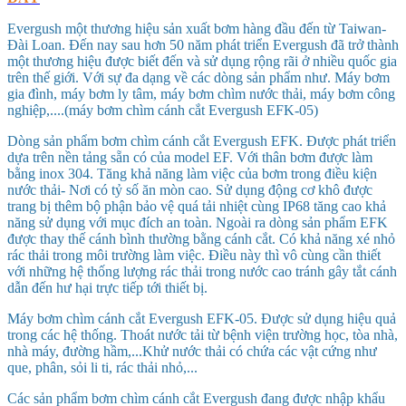
Evergush một thương hiệu sản xuất bơm hàng đầu đến từ Taiwan-
Đài Loan. Đến nay sau hơn 50 năm phát triển Evergush đã trở thành
một thương hiệu được biết đến và sử dụng rộng rãi ở nhiều quốc gia
trên thế giới. Với sự đa dạng về các dòng sản phẩm như. Máy bơm
gia đình, máy bơm ly tâm, máy bơm chìm nước thải, máy bơm công
nghiệp,....(máy bơm chìm cánh cắt Evergush EFK-05)
Dòng sản phẩm bơm chìm cánh cắt Evergush EFK. Được phát triển
dựa trên nền tảng sẵn có của model EF. Với thân bơm được làm
bằng inox 304. Tăng khả năng làm việc của bơm trong điều kiện
nước thải- Nơi có tỷ số ăn mòn cao. Sử dụng động cơ khô được
trang bị thêm bộ phận bảo vệ quá tải nhiệt cùng IP68 tăng cao khả
năng sử dụng với mục đích an toàn. Ngoài ra dòng sản phẩm EFK
được thay thế cánh bình thường bằng cánh cắt. Có khả năng xé nhỏ
rác thải trong môi trường làm việc. Điều này thì vô cùng cần thiết
với những hệ thống lượng rác thải trong nước cao tránh gây tắt cánh
dẫn đến hư hại trực tiếp tới thiết bị.
Máy bơm chìm cánh cắt Evergush EFK-05. Được sử dụng hiệu quả
trong các hệ thống. Thoát nước tải từ bệnh viện trường học, tòa nhà,
nhà máy, đường hầm,...Khử nước thải có chứa các vật cứng như
que, phân, sỏi li ti, rác thải nhỏ,...
Các sản phẩm bơm chìm cánh cắt Evergush đang được nhập khẩu