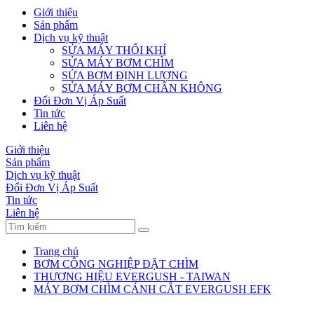
Giới thiệu
Sản phẩm
Dịch vụ kỹ thuật
SỬA MÁY THỔI KHÍ
SỬA MÁY BƠM CHÌM
SỬA BƠM ĐỊNH LƯỢNG
SỬA MÁY BƠM CHÂN KHÔNG
Đổi Đơn Vị Áp Suất
Tin tức
Liên hệ
Giới thiệu
Sản phẩm
Dịch vụ kỹ thuật
Đổi Đơn Vị Áp Suất
Tin tức
Liên hệ
Trang chủ
BƠM CÔNG NGHIỆP ĐẶT CHÌM
THƯƠNG HIỆU EVERGUSH - TAIWAN
MÁY BƠM CHÌM CÁNH CẮT EVERGUSH EFK