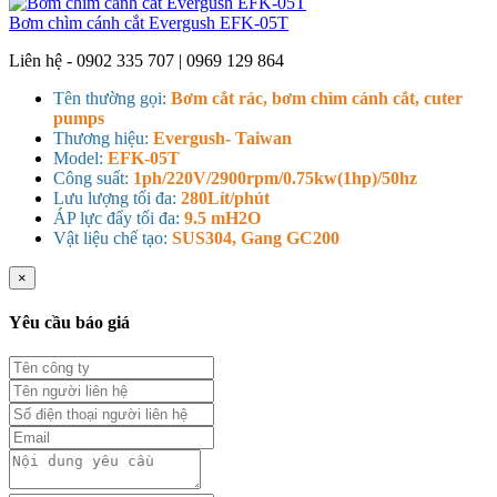
Bơm chìm cánh cắt Evergush EFK-05T
Liên hệ - 0902 335 707 | 0969 129 864
Tên thường gọi:
Bơm cắt rác, bơm chìm cánh cắt, cuter
pumps
Thương hiệu:
Evergush- Taiwan
Model:
EFK-05T
Công suất:
1ph/220V/2900rpm/0.75kw(1hp)/50hz
Lưu lượng tối đa:
280Lít/phút
ÁP lực đẩy tối đa:
9.5 mH2O
Vật liệu chế tạo:
SUS304, Gang GC200
×
Yêu cầu báo giá