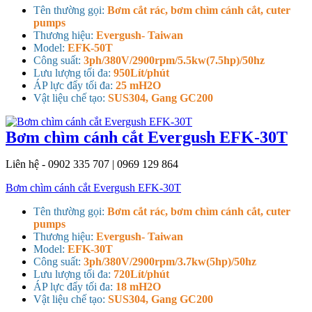
Tên thường gọi:
Bơm cắt rác, bơm chìm cánh cắt, cuter
pumps
Thương hiệu:
Evergush- Taiwan
Model:
EFK-50T
Công suất:
3ph/380V/2900rpm/5.5kw(7.5hp)/50hz
Lưu lượng tối đa:
950Lít/phút
ÁP lực đẩy tối đa:
25 mH2O
Vật liệu chế tạo:
SUS304, Gang GC200
Bơm chìm cánh cắt Evergush EFK-30T
Liên hệ - 0902 335 707 | 0969 129 864
Bơm chìm cánh cắt Evergush EFK-30T
Tên thường gọi:
Bơm cắt rác, bơm chìm cánh cắt, cuter
pumps
Thương hiệu:
Evergush- Taiwan
Model:
EFK-30T
Công suất:
3ph/380V/2900rpm/3.7kw(5hp)/50hz
Lưu lượng tối đa:
720Lít/phút
ÁP lực đẩy tối đa:
18 mH2O
Vật liệu chế tạo:
SUS304, Gang GC200