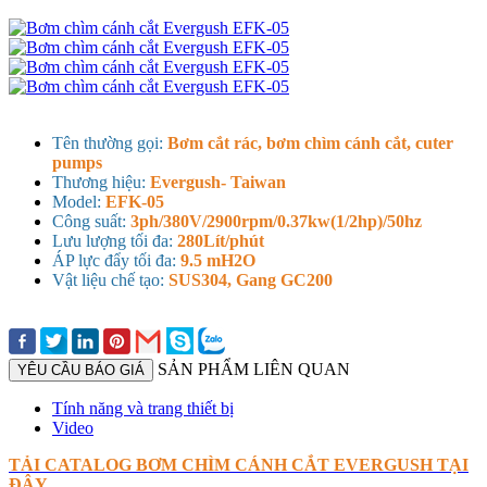
Tên thường gọi:
Bơm cắt rác, bơm chìm cánh cắt, cuter
pumps
Thương hiệu:
Evergush- Taiwan
Model:
EFK-05
Công suất:
3ph/380V/2900rpm/0.37kw(1/2hp)/50hz
Lưu lượng tối đa:
280Lít/phút
ÁP lực đẩy tối đa:
9.5 mH2O
Vật liệu chế tạo:
SUS304, Gang GC200
SẢN PHẨM LIÊN QUAN
YÊU CẦU BÁO GIÁ
Tính năng và trang thiết bị
Video
TẢI CATALOG BƠM CHÌM CÁNH CẮT EVERGUSH TẠI
ĐÂY