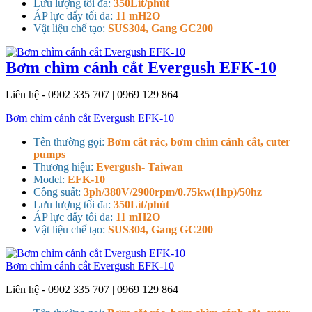
Lưu lượng tối đa:
350Lít/phút
ÁP lực đẩy tối đa:
11 mH2O
Vật liệu chế tạo:
SUS304, Gang GC200
Bơm chìm cánh cắt Evergush EFK-10
Liên hệ - 0902 335 707 | 0969 129 864
Bơm chìm cánh cắt Evergush EFK-10
Tên thường gọi:
Bơm cắt rác, bơm chìm cánh cắt, cuter
pumps
Thương hiệu:
Evergush- Taiwan
Model:
EFK-10
Công suất:
3ph/380V/2900rpm/0.75kw(1hp)/50hz
Lưu lượng tối đa:
350Lít/phút
ÁP lực đẩy tối đa:
11 mH2O
Vật liệu chế tạo:
SUS304, Gang GC200
Bơm chìm cánh cắt Evergush EFK-10
Liên hệ - 0902 335 707 | 0969 129 864