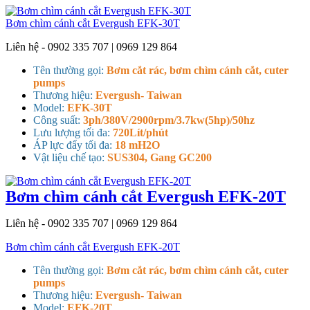
Bơm chìm cánh cắt Evergush EFK-30T
Liên hệ - 0902 335 707 | 0969 129 864
Tên thường gọi:
Bơm cắt rác, bơm chìm cánh cắt, cuter
pumps
Thương hiệu:
Evergush- Taiwan
Model:
EFK-30T
Công suất:
3ph/380V/2900rpm/3.7kw(5hp)/50hz
Lưu lượng tối đa:
720Lít/phút
ÁP lực đẩy tối đa:
18 mH2O
Vật liệu chế tạo:
SUS304, Gang GC200
Bơm chìm cánh cắt Evergush EFK-20T
Liên hệ - 0902 335 707 | 0969 129 864
Bơm chìm cánh cắt Evergush EFK-20T
Tên thường gọi:
Bơm cắt rác, bơm chìm cánh cắt, cuter
pumps
Thương hiệu:
Evergush- Taiwan
Model:
EFK-20T