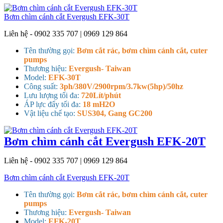
Bơm chìm cánh cắt Evergush EFK-30T
Liên hệ - 0902 335 707 | 0969 129 864
Tên thường gọi:
Bơm cắt rác, bơm chìm cánh cắt, cuter
pumps
Thương hiệu:
Evergush- Taiwan
Model:
EFK-30T
Công suất:
3ph/380V/2900rpm/3.7kw(5hp)/50hz
Lưu lượng tối đa:
720Lít/phút
ÁP lực đẩy tối đa:
18 mH2O
Vật liệu chế tạo:
SUS304, Gang GC200
Bơm chìm cánh cắt Evergush EFK-20T
Liên hệ - 0902 335 707 | 0969 129 864
Bơm chìm cánh cắt Evergush EFK-20T
Tên thường gọi:
Bơm cắt rác, bơm chìm cánh cắt, cuter
pumps
Thương hiệu:
Evergush- Taiwan
Model:
EFK-20T