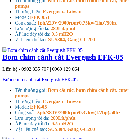
Tên thường gọi:
Bơm cắt rác, bơm chìm cánh cắt, cuter
pumps
Thương hiệu:
Evergush- Taiwan
Model:
EFK-05T
Công suất:
1ph/220V/2900rpm/0.75kw(1hp)/50hz
Lưu lượng tối đa:
280Lít/phút
ÁP lực đẩy tối đa:
9.5 mH2O
Vật liệu chế tạo:
SUS304, Gang GC200
Bơm chìm cánh cắt Evergush EFK-05
Liên hệ - 0902 335 707 | 0969 129 864
Bơm chìm cánh cắt Evergush EFK-05
Tên thường gọi:
Bơm cắt rác, bơm chìm cánh cắt, cuter
pumps
Thương hiệu:
Evergush- Taiwan
Model:
EFK-05
Công suất:
3ph/380V/2900rpm/0.37kw(1/2hp)/50hz
Lưu lượng tối đa:
280Lít/phút
ÁP lực đẩy tối đa:
9.5 mH2O
Vật liệu chế tạo:
SUS304, Gang GC200