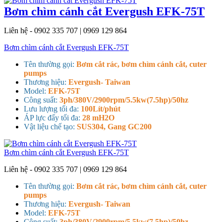
Bơm chìm cánh cắt Evergush EFK-75T
Liên hệ - 0902 335 707 | 0969 129 864
Bơm chìm cánh cắt Evergush EFK-75T
Tên thường gọi:
Bơm cắt rác, bơm chìm cánh cắt, cuter
pumps
Thương hiệu:
Evergush- Taiwan
Model:
EFK-75T
Công suất:
3ph/380V/2900rpm/5.5kw(7.5hp)/50hz
Lưu lượng tối đa:
100Lít/phút
ÁP lực đẩy tối đa:
28 mH2O
Vật liệu chế tạo:
SUS304, Gang GC200
Bơm chìm cánh cắt Evergush EFK-75T
Liên hệ - 0902 335 707 | 0969 129 864
Tên thường gọi:
Bơm cắt rác, bơm chìm cánh cắt, cuter
pumps
Thương hiệu:
Evergush- Taiwan
Model:
EFK-75T
Công suất:
3ph/380V/2900rpm/5.5kw(7.5hp)/50hz