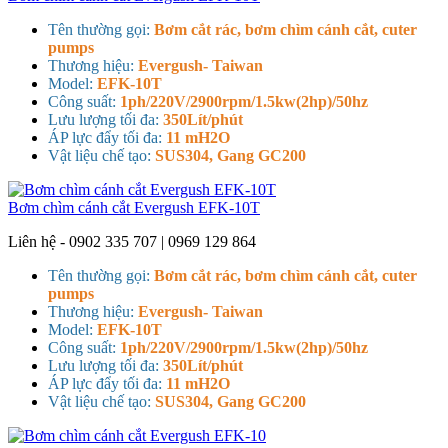
Tên thường gọi:
Bơm cắt rác, bơm chìm cánh cắt, cuter
pumps
Thương hiệu:
Evergush- Taiwan
Model:
EFK-10T
Công suất:
1ph/220V/2900rpm/1.5kw(2hp)/50hz
Lưu lượng tối đa:
350Lít/phút
ÁP lực đẩy tối đa:
11 mH2O
Vật liệu chế tạo:
SUS304, Gang GC200
Bơm chìm cánh cắt Evergush EFK-10T
Liên hệ - 0902 335 707 | 0969 129 864
Tên thường gọi:
Bơm cắt rác, bơm chìm cánh cắt, cuter
pumps
Thương hiệu:
Evergush- Taiwan
Model:
EFK-10T
Công suất:
1ph/220V/2900rpm/1.5kw(2hp)/50hz
Lưu lượng tối đa:
350Lít/phút
ÁP lực đẩy tối đa:
11 mH2O
Vật liệu chế tạo:
SUS304, Gang GC200