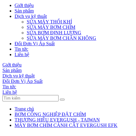
Giới thiệu
Sản phẩm
Dịch vụ kỹ thuật
SỬA MÁY THỔI KHÍ
SỬA MÁY BƠM CHÌM
SỬA BƠM ĐỊNH LƯỢNG
SỬA MÁY BƠM CHÂN KHÔNG
Đổi Đơn Vị Áp Suất
Tin tức
Liên hệ
Giới thiệu
Sản phẩm
Dịch vụ kỹ thuật
Đổi Đơn Vị Áp Suất
Tin tức
Liên hệ
Trang chủ
BƠM CÔNG NGHIỆP ĐẶT CHÌM
THƯƠNG HIỆU EVERGUSH - TAIWAN
MÁY BƠM CHÌM CÁNH CẮT EVERGUSH EFK