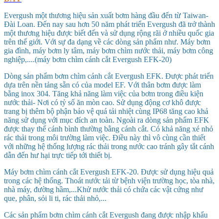
Evergush một thương hiệu sản xuất bơm hàng đầu đến từ Taiwan-
Đài Loan. Đến nay sau hơn 50 năm phát triển Evergush đã trở thành
một thương hiệu được biết đến và sử dụng rộng rãi ở nhiều quốc gia
trên thế giới. Với sự đa dạng về các dòng sản phẩm như. Máy bơm
gia đình, máy bơm ly tâm, máy bơm chìm nước thải, máy bơm công
nghiệp,....(máy bơm chìm cánh cắt Evergush EFK-20)
Dòng sản phẩm bơm chìm cánh cắt Evergush EFK. Được phát triển
dựa trên nền tảng sẵn có của model EF. Với thân bơm được làm
bằng inox 304. Tăng khả năng làm việc của bơm trong điều kiện
nước thải- Nơi có tỷ số ăn mòn cao. Sử dụng động cơ khô được
trang bị thêm bộ phận bảo vệ quá tải nhiệt cùng IP68 tăng cao khả
năng sử dụng với mục đích an toàn. Ngoài ra dòng sản phẩm EFK
được thay thế cánh bình thường bằng cánh cắt. Có khả năng xé nhỏ
rác thải trong môi trường làm việc. Điều này thì vô cùng cần thiết
với những hệ thống lượng rác thải trong nước cao tránh gây tắt cánh
dẫn đến hư hại trực tiếp tới thiết bị.
Máy bơm chìm cánh cắt Evergush EFK-20. Được sử dụng hiệu quả
trong các hệ thống. Thoát nước tải từ bệnh viện trường học, tòa nhà,
nhà máy, đường hầm,...Khử nước thải có chứa các vật cứng như
que, phân, sỏi li ti, rác thải nhỏ,...
Các sản phẩm bơm chìm cánh cắt Evergush đang được nhập khẩu