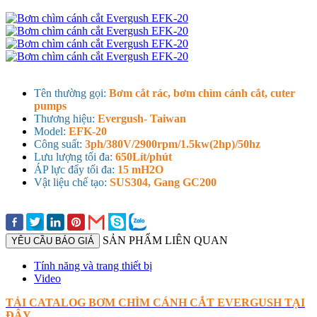
Tên thường gọi:
Bơm cắt rác, bơm chìm cánh cắt, cuter
pumps
Thương hiệu:
Evergush- Taiwan
Model:
EFK-20
Công suất:
3ph/380V/2900rpm/1.5kw(2hp)/50hz
Lưu lượng tối đa:
650Lít/phút
ÁP lực đẩy tối đa:
15 mH2O
Vật liệu chế tạo:
SUS304, Gang GC200
SẢN PHẨM LIÊN QUAN
YÊU CẦU BÁO GIÁ
Tính năng và trang thiết bị
Video
TẢI CATALOG BƠM CHÌM CÁNH CẮT EVERGUSH TẠI
ĐÂY