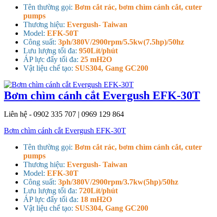
Tên thường gọi:
Bơm cắt rác, bơm chìm cánh cắt, cuter
pumps
Thương hiệu:
Evergush- Taiwan
Model:
EFK-50T
Công suất:
3ph/380V/2900rpm/5.5kw(7.5hp)/50hz
Lưu lượng tối đa:
950Lít/phút
ÁP lực đẩy tối đa:
25 mH2O
Vật liệu chế tạo:
SUS304, Gang GC200
Bơm chìm cánh cắt Evergush EFK-30T
Liên hệ - 0902 335 707 | 0969 129 864
Bơm chìm cánh cắt Evergush EFK-30T
Tên thường gọi:
Bơm cắt rác, bơm chìm cánh cắt, cuter
pumps
Thương hiệu:
Evergush- Taiwan
Model:
EFK-30T
Công suất:
3ph/380V/2900rpm/3.7kw(5hp)/50hz
Lưu lượng tối đa:
720Lít/phút
ÁP lực đẩy tối đa:
18 mH2O
Vật liệu chế tạo:
SUS304, Gang GC200