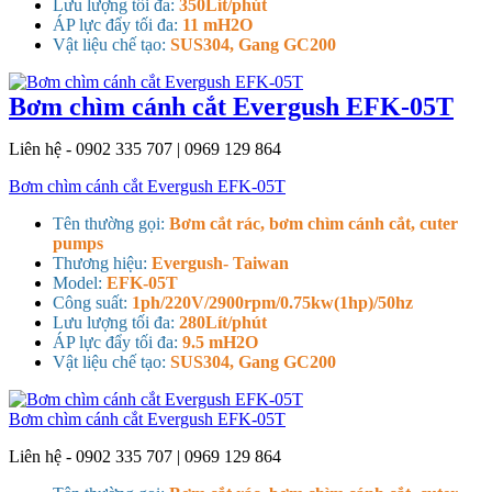
Lưu lượng tối đa:
350Lít/phút
ÁP lực đẩy tối đa:
11 mH2O
Vật liệu chế tạo:
SUS304, Gang GC200
Bơm chìm cánh cắt Evergush EFK-05T
Liên hệ - 0902 335 707 | 0969 129 864
Bơm chìm cánh cắt Evergush EFK-05T
Tên thường gọi:
Bơm cắt rác, bơm chìm cánh cắt, cuter
pumps
Thương hiệu:
Evergush- Taiwan
Model:
EFK-05T
Công suất:
1ph/220V/2900rpm/0.75kw(1hp)/50hz
Lưu lượng tối đa:
280Lít/phút
ÁP lực đẩy tối đa:
9.5 mH2O
Vật liệu chế tạo:
SUS304, Gang GC200
Bơm chìm cánh cắt Evergush EFK-05T
Liên hệ - 0902 335 707 | 0969 129 864