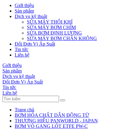
Giới thiệu
Sản phẩm
Dịch vụ kỹ thuật
SỬA MÁY THỔI KHÍ
SỬA MÁY BƠM CHÌM
SỬA BƠM ĐỊNH LƯỢNG
SỬA MÁY BƠM CHÂN KHÔNG
Đổi Đơn Vị Áp Suất
Tin tức
Liên hệ
Giới thiệu
Sản phẩm
Dịch vụ kỹ thuật
Đổi Đơn Vị Áp Suất
Tin tức
Liên hệ
Trang chủ
BƠM HÓA CHẤT DẪN ĐỘNG TỪ
THƯƠNG HIỆU PANWORLD - JAPAN
BƠM VỎ GANG LÓT ETFE PW-C