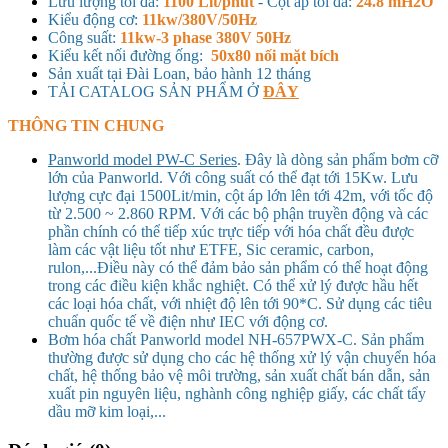
Lưu lượng tối đa:
1100 Lít/phút
- Cột áp tối đa:
24.8 mH2O
Kiểu động cơ:
11kw/380V/50Hz
Công suất:
11kw-3 phase 380V 50Hz
Kiểu kết nối đường ống:
50x80 nối mặt bích
Sản xuất tại Đài Loan, bảo hành 12 tháng
TẢI CATALOG SẢN PHẨM Ở
ĐÂY
THÔNG TIN CHUNG
Panworld model PW-C Series
. Đây là dòng sản phẩm bơm cỡ
lớn của Panworld. Với công suất có thể đạt tới 15Kw. Lưu
lượng cực đại 1500Lit/min, cột áp lớn lên tới 42m, với tốc độ
từ 2.500 ~ 2.860 RPM. Với các bộ phận truyền động và các
phần chính có thể tiếp xúc trực tiếp với hóa chất đều được
làm các vật liệu tốt như ETFE, Sic ceramic, carbon,
rulon,...Điều này có thể đảm bảo sản phẩm có thể hoạt động
trong các điều kiện khắc nghiệt. Có thể xử lý được hầu hết
các loại hóa chất, với nhiệt độ lên tới 90*C. Sử dụng các tiêu
chuẩn quốc tế về điện như IEC với động cơ.
Bơm hóa chất Panworld model NH-657PWX-C. Sản phẩm
thường được sử dụng cho các hệ thống xử lý vận chuyển hóa
chất, hệ thống bảo vệ môi trường, sản xuất chất bán dẫn, sản
xuất pin nguyên liệu, nghành công nghiệp giấy, các chất tẩy
dầu mỡ kim loại,...