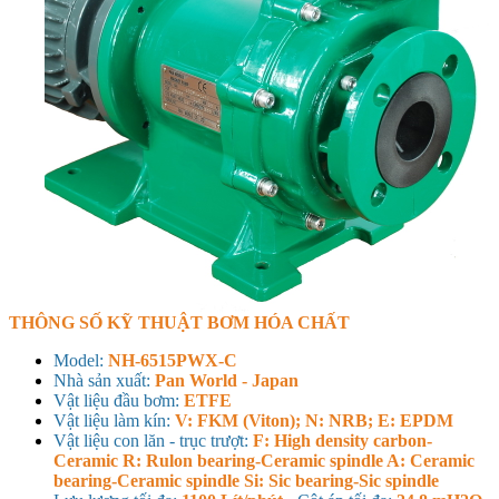
THÔNG SỐ KỸ THUẬT BƠM HÓA CHẤT
Model:
NH-6515PWX-C
Nhà sản xuất:
Pan World - Japan
Vật liệu đầu bơm:
ETFE
Vật liệu làm kín:
V: FKM (Viton); N: NRB; E: EPDM
Vật liệu con lăn - trục trượt:
F: High density carbon-
Ceramic R: Rulon bearing-Ceramic spindle A: Ceramic
bearing-Ceramic spindle Si: Sic bearing-Sic spindle