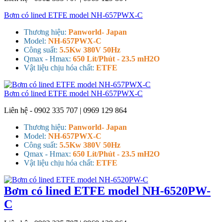
Bơm có lined ETFE model NH-657PWX-C
Thương hiệu:
Panworld- Japan
Model:
NH-657PWX-C
Công suất:
5.5Kw 380V 50Hz
Qmax - Hmax:
650 Lít/Phút - 23.5 mH2O
Vật liệu chịu hóa chất:
ETFE
Bơm có lined ETFE model NH-657PWX-C
Liên hệ - 0902 335 707 | 0969 129 864
Thương hiệu:
Panworld- Japan
Model:
NH-657PWX-C
Công suất:
5.5Kw 380V 50Hz
Qmax - Hmax:
650 Lít/Phút - 23.5 mH2O
Vật liệu chịu hóa chất:
ETFE
Bơm có lined ETFE model NH-6520PW-
C