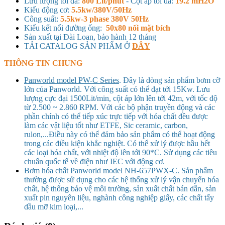
Lưu lượng tối đa:
800 Lít/phút
- Cột áp tối đa:
19.2 mH2O
Kiểu động cơ:
5.5kw/380V/50Hz
Công suất:
5.5kw-3 phase 380V 50Hz
Kiểu kết nối đường ống:
50x80 nối mặt bích
Sản xuất tại Đài Loan, bảo hành 12 tháng
TẢI CATALOG SẢN PHẨM Ở
ĐÂY
THÔNG TIN CHUNG
Panworld model PW-C Series
. Đây là dòng sản phẩm bơm cỡ
lớn của Panworld. Với công suất có thể đạt tới 15Kw. Lưu
lượng cực đại 1500Lit/min, cột áp lớn lên tới 42m, với tốc độ
từ 2.500 ~ 2.860 RPM. Với các bộ phận truyền động và các
phần chính có thể tiếp xúc trực tiếp với hóa chất đều được
làm các vật liệu tốt như ETFE, Sic ceramic, carbon,
rulon,...Điều này có thể đảm bảo sản phẩm có thể hoạt động
trong các điều kiện khắc nghiệt. Có thể xử lý được hầu hết
các loại hóa chất, với nhiệt độ lên tới 90*C. Sử dụng các tiêu
chuẩn quốc tế về điện như IEC với động cơ.
Bơm hóa chất Panworld model NH-657PWX-C. Sản phẩm
thường được sử dụng cho các hệ thống xử lý vận chuyển hóa
chất, hệ thống bảo vệ môi trường, sản xuất chất bán dẫn, sản
xuất pin nguyên liệu, nghành công nghiệp giấy, các chất tẩy
dầu mỡ kim loại,...