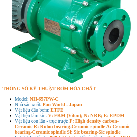
THÔNG SỐ KỸ THUẬT BƠM HÓA CHẤT
Model:
NH-657PW-C
Nhà sản xuất:
Pan World - Japan
Vật liệu đầu bơm:
ETFE
Vật liệu làm kín:
V: FKM (Viton); N: NRB; E: EPDM
Vật liệu con lăn - trục trượt:
F: High density carbon-
Ceramic R: Rulon bearing-Ceramic spindle A: Ceramic
bearing-Ceramic spindle Si: Sic bearing-Sic spindle