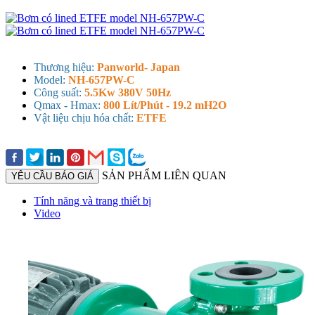
Thương hiệu:
Panworld- Japan
Model:
NH-657PW-C
Công suất:
5.5Kw 380V 50Hz
Qmax - Hmax:
800 Lít/Phút - 19.2 mH2O
Vật liệu chịu hóa chất:
ETFE
SẢN PHẨM LIÊN QUAN
YÊU CẦU BÁO GIÁ
Tính năng và trang thiết bị
Video