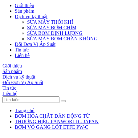
Giới thiệu
Sản phẩm
Dịch vụ kỹ thuật
SỬA MÁY THỔI KHÍ
SỬA MÁY BƠM CHÌM
SỬA BƠM ĐỊNH LƯỢNG
SỬA MÁY BƠM CHÂN KHÔNG
Đổi Đơn Vị Áp Suất
Tin tức
Liên hệ
Giới thiệu
Sản phẩm
Dịch vụ kỹ thuật
Đổi Đơn Vị Áp Suất
Tin tức
Liên hệ
Trang chủ
BƠM HÓA CHẤT DẪN ĐỘNG TỪ
THƯƠNG HIỆU PANWORLD - JAPAN
BƠM VỎ GANG LÓT ETFE PW-C