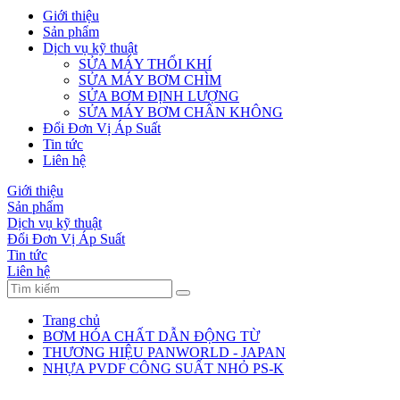
Giới thiệu
Sản phẩm
Dịch vụ kỹ thuật
SỬA MÁY THỔI KHÍ
SỬA MÁY BƠM CHÌM
SỬA BƠM ĐỊNH LƯỢNG
SỬA MÁY BƠM CHÂN KHÔNG
Đổi Đơn Vị Áp Suất
Tin tức
Liên hệ
Giới thiệu
Sản phẩm
Dịch vụ kỹ thuật
Đổi Đơn Vị Áp Suất
Tin tức
Liên hệ
Trang chủ
BƠM HÓA CHẤT DẪN ĐỘNG TỪ
THƯƠNG HIỆU PANWORLD - JAPAN
NHỰA PVDF CÔNG SUẤT NHỎ PS-K