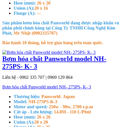
Hose (mm):
26 x 20
Union (A):
20 x 16
Flange (A):
---
Sản phẩm bơm hóa chất Panworld đang được nhập khẩu và
phân phối chính hãng tại Công Ty TNHH Công Nghệ Kim
Phát,
Mr Nhật (0902335707)
Bảo hành 18 tháng, hỗ trợ giao hàng trên toàn quốc.
Bơm hóa chất Panworld model NH-
275PS- K- 3
Liên hệ - 0902 335 707 | 0969 129 864
Bơm hóa chất Panworld model NH- 275PS- K- 3
Thương hiệu:
Panworld- Japan
Model:
NH-275PS-K-3
Motor and speed:
250w - 90w, 2700 r.p.m
Cột áp - Lưu lượng:
14.8M - 110 L/Phút
Hose (mm):
26 x 26
Union (A):
20 x 20