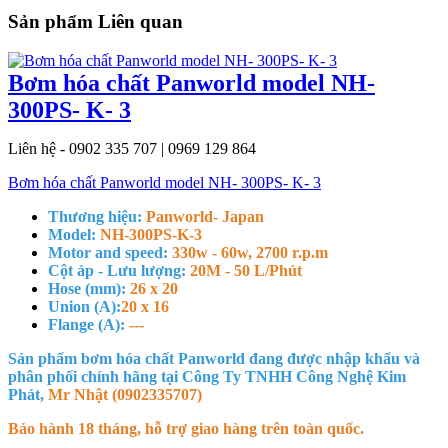
Sản phẩm Liên quan
Bơm hóa chất Panworld model NH-
300PS- K- 3
Liên hệ - 0902 335 707 | 0969 129 864
Bơm hóa chất Panworld model NH- 300PS- K- 3
Thương hiệu:
Panworld- Japan
Model:
NH-300PS-K-3
Motor and speed:
330w - 60w, 2700 r.p.m
Cột áp - Lưu lượng:
20M - 50 L/Phút
Hose (mm):
26 x 20
Union (A):
20 x 16
Flange (A):
---
Sản phẩm bơm hóa chất Panworld đang được nhập khẩu và
phân phối chính hãng tại Công Ty TNHH Công Nghệ Kim
Phát,
Mr Nhật (0902335707)
Bảo hành 18 tháng, hỗ trợ giao hàng trên toàn quốc.