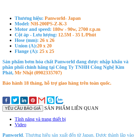
Thương hiệu:
Panworld- Japan
Model:
NH-200PS-Z-K-3
Motor and speed:
180w - 90w, 2700 r.p.m
Cột áp - Lưu lượng:
12.5M - 35 L/Phút
Hose (mm):
26 x 26
Union (A):
20 x 20
Flange (A):
25 x 25
Sản phẩm bơm hóa chất Panworld đang được nhập khẩu và
phân phối chính hãng tại Công Ty TNHH Công Nghệ Kim
Phát,
Mr Nhật (0902335707)
Bảo hành 18 tháng, hỗ trợ giao hàng trên toàn quốc.
SẢN PHẨM LIÊN QUAN
YÊU CẦU BÁO GIÁ
Tính năng và trang thiết bị
Video
Panworld
. Thương hiệu sản xuất đến từ Japan. Được thành lập vào