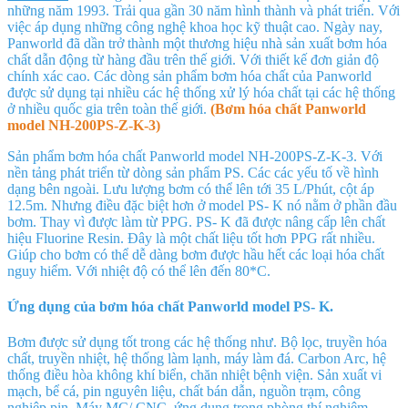
những năm 1993. Trải qua gần 30 năm hình thành và phát triển. Với
việc áp dụng những công nghệ khoa học kỹ thuật cao. Ngày nay,
Panworld đã dần trở thành một thương hiệu nhà sản xuất bơm hóa
chất dẫn động từ hàng đầu trên thế giới. Với thiết kế đơn giản độ
chính xác cao. Các dòng sản phẩm bơm hóa chất của Panworld
được sử dụng tại nhiều các hệ thống xử lý hóa chất tại các hệ thống
ở nhiều quốc gia trên toàn thế giới.
(Bơm hóa chất Panworld
model NH-200PS-Z-K-3)
Sản phẩm bơm hóa chất Panworld model NH-200PS-Z-K-3
. Với
nền tảng phát triển từ dòng sản phẩm PS. Các các yếu tố về hình
dạng bên ngoài. Lưu lượng bơm có thể lên tới 35 L/Phút
, cột áp
12.5m
. Nhưng điều đặc biệt hơn ở model PS- K nó nằm ở phần đầu
bơm. Thay vì được làm từ PPG. PS- K đã được nâng cấp lên chất
hiệu Fluorine Resin. Đây là một chất liệu tốt hơn PPG rất nhiều.
Giúp cho bơm có thể dễ dàng bơm được hầu hết các loại hóa chất
nguy hiểm. Với nhiệt độ có thể lên đến 80*C.
Ứng dụng của bơm hóa chất Panworld model PS- K.
Bơm được sử dụng tốt trong các hệ thống như. Bộ lọc, truyền hóa
chất, truyền nhiệt, hệ thống làm lạnh, máy làm đá. Carbon Arc, hệ
thống điều hòa không khí biển, chăn nhiệt bệnh viện. Sản xuất vi
mạch, bể cá, pin nguyên liệu, chất bán dẫn, nguồn trạm, công
nghiệp pin. Máy MC/ CNC, ứng dụng trong phòng thí nghiệm,