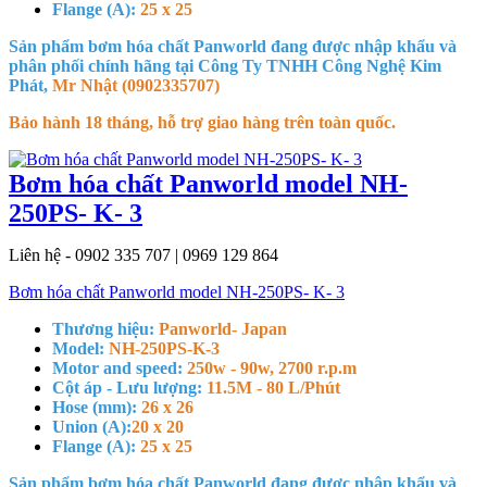
Flange (A):
25 x 25
Sản phẩm bơm hóa chất Panworld đang được nhập khẩu và
phân phối chính hãng tại Công Ty TNHH Công Nghệ Kim
Phát,
Mr Nhật (0902335707)
Bảo hành 18 tháng, hỗ trợ giao hàng trên toàn quốc.
Bơm hóa chất Panworld model NH-
250PS- K- 3
Liên hệ - 0902 335 707 | 0969 129 864
Bơm hóa chất Panworld model NH-250PS- K- 3
Thương hiệu:
Panworld- Japan
Model:
NH-250PS-K-3
Motor and speed:
250w - 90w, 2700 r.p.m
Cột áp - Lưu lượng:
11.5M - 80 L/Phút
Hose (mm):
26 x 26
Union (A):
20 x 20
Flange (A):
25 x 25
Sản phẩm bơm hóa chất Panworld đang được nhập khẩu và