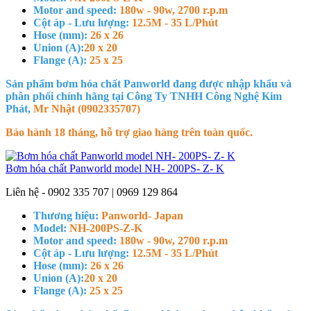
Motor and speed:
180w - 90w, 2700 r.p.m
Cột áp - Lưu lượng:
12.5M - 35 L/Phút
Hose (mm):
26 x 26
Union (A):
20 x 20
Flange (A):
25 x 25
Sản phẩm bơm hóa chất Panworld đang được nhập khẩu và
phân phối chính hãng tại Công Ty TNHH Công Nghệ Kim
Phát,
Mr Nhật (0902335707)
Bảo hành 18 tháng, hỗ trợ giao hàng trên toàn quốc.
Bơm hóa chất Panworld model NH- 200PS- Z- K
Liên hệ - 0902 335 707 | 0969 129 864
Thương hiệu:
Panworld- Japan
Model:
NH-200PS-Z-K
Motor and speed:
180w - 90w, 2700 r.p.m
Cột áp - Lưu lượng:
12.5M - 35 L/Phút
Hose (mm):
26 x 26
Union (A):
20 x 20
Flange (A):
25 x 25