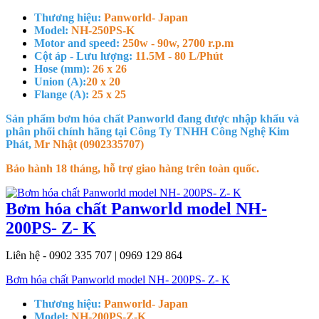
Thương hiệu:
Panworld- Japan
Model:
NH-250PS-K
Motor and speed:
250w - 90w, 2700 r.p.m
Cột áp - Lưu lượng:
11.5M - 80 L/Phút
Hose (mm):
26 x 26
Union (A):
20 x 20
Flange (A):
25 x 25
Sản phẩm bơm hóa chất Panworld đang được nhập khẩu và
phân phối chính hãng tại Công Ty TNHH Công Nghệ Kim
Phát,
Mr Nhật (0902335707)
Bảo hành 18 tháng, hỗ trợ giao hàng trên toàn quốc.
Bơm hóa chất Panworld model NH-
200PS- Z- K
Liên hệ - 0902 335 707 | 0969 129 864
Bơm hóa chất Panworld model NH- 200PS- Z- K
Thương hiệu:
Panworld- Japan
Model:
NH-200PS-Z-K