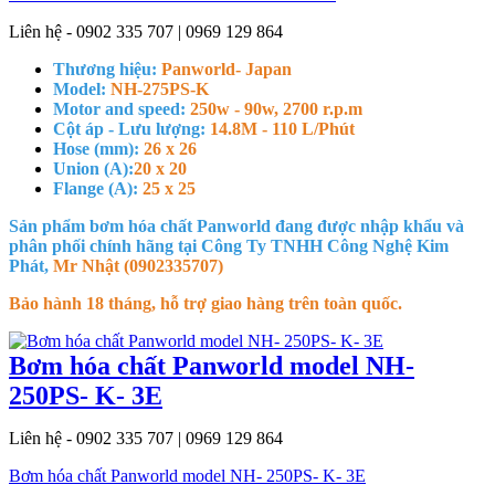
Liên hệ - 0902 335 707 | 0969 129 864
Thương hiệu:
Panworld- Japan
Model:
NH-275PS-K
Motor and speed:
250w - 90w, 2700 r.p.m
Cột áp - Lưu lượng:
14.8M - 110 L/Phút
Hose (mm):
26 x 26
Union (A):
20 x 20
Flange (A):
25 x 25
Sản phẩm bơm hóa chất Panworld đang được nhập khẩu và
phân phối chính hãng tại Công Ty TNHH Công Nghệ Kim
Phát,
Mr Nhật (0902335707)
Bảo hành 18 tháng, hỗ trợ giao hàng trên toàn quốc.
Bơm hóa chất Panworld model NH-
250PS- K- 3E
Liên hệ - 0902 335 707 | 0969 129 864
Bơm hóa chất Panworld model NH- 250PS- K- 3E