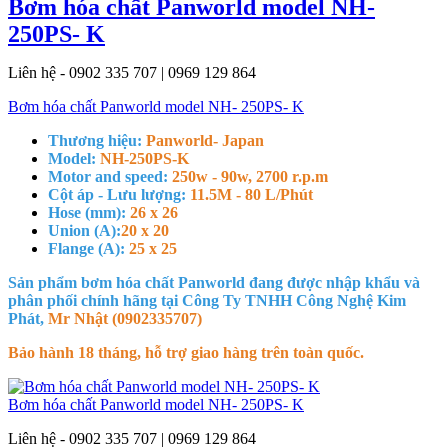
Bơm hóa chất Panworld model NH-
250PS- K
Liên hệ - 0902 335 707 | 0969 129 864
Bơm hóa chất Panworld model NH- 250PS- K
Thương hiệu:
Panworld- Japan
Model:
NH-250PS-K
Motor and speed:
250w - 90w, 2700 r.p.m
Cột áp - Lưu lượng:
11.5M - 80 L/Phút
Hose (mm):
26 x 26
Union (A):
20 x 20
Flange (A):
25 x 25
Sản phẩm bơm hóa chất Panworld đang được nhập khẩu và
phân phối chính hãng tại Công Ty TNHH Công Nghệ Kim
Phát,
Mr Nhật (0902335707)
Bảo hành 18 tháng, hỗ trợ giao hàng trên toàn quốc.
Bơm hóa chất Panworld model NH- 250PS- K
Liên hệ - 0902 335 707 | 0969 129 864