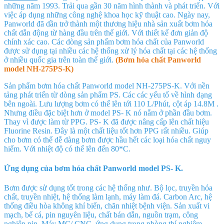
những năm 1993. Trải qua gần 30 năm hình thành và phát triển. Với
việc áp dụng những công nghệ khoa học kỹ thuật cao. Ngày nay,
Panworld đã dần trở thành một thương hiệu nhà sản xuất bơm hóa
chất dẫn động từ hàng đầu trên thế giới. Với thiết kế đơn giản độ
chính xác cao. Các dòng sản phẩm bơm hóa chất của Panworld
được sử dụng tại nhiều các hệ thống xử lý hóa chất tại các hệ thống
ở nhiều quốc gia trên toàn thế giới.
(Bơm hóa chất Panworld
model NH-275PS-K)
Sản phẩm bơm hóa chất Panworld model NH-275PS-K
. Với nền
tảng phát triển từ dòng sản phẩm PS. Các các yếu tố về hình dạng
bên ngoài. Lưu lượng bơm có thể lên tới 110 L/Phút
, cột áp 14.8M
.
Nhưng điều đặc biệt hơn ở model PS- K nó nằm ở phần đầu bơm.
Thay vì được làm từ PPG. PS- K đã được nâng cấp lên chất hiệu
Fluorine Resin. Đây là một chất liệu tốt hơn PPG rất nhiều. Giúp
cho bơm có thể dễ dàng bơm được hầu hết các loại hóa chất nguy
hiểm. Với nhiệt độ có thể lên đến 80*C.
Ứng dụng của bơm hóa chất Panworld model PS- K.
Bơm được sử dụng tốt trong các hệ thống như. Bộ lọc, truyền hóa
chất, truyền nhiệt, hệ thống làm lạnh, máy làm đá. Carbon Arc, hệ
thống điều hòa không khí biển, chăn nhiệt bệnh viện. Sản xuất vi
mạch, bể cá, pin nguyên liệu, chất bán dẫn, nguồn trạm, công
nghiệp pin. Máy MC/ CNC, ứng dụng trong phòng thí nghiệm,