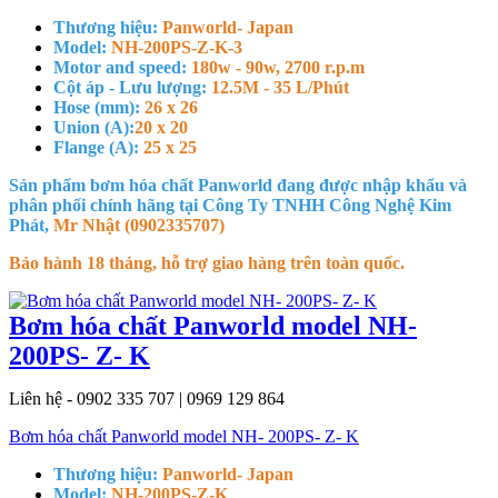
Thương hiệu:
Panworld- Japan
Model:
NH-200PS-Z-K-3
Motor and speed:
180w - 90w, 2700 r.p.m
Cột áp - Lưu lượng:
12.5M - 35 L/Phút
Hose (mm):
26 x 26
Union (A):
20 x 20
Flange (A):
25 x 25
Sản phẩm bơm hóa chất Panworld đang được nhập khẩu và
phân phối chính hãng tại Công Ty TNHH Công Nghệ Kim
Phát,
Mr Nhật (0902335707)
Bảo hành 18 tháng, hỗ trợ giao hàng trên toàn quốc.
Bơm hóa chất Panworld model NH-
200PS- Z- K
Liên hệ - 0902 335 707 | 0969 129 864
Bơm hóa chất Panworld model NH- 200PS- Z- K
Thương hiệu:
Panworld- Japan
Model:
NH-200PS-Z-K