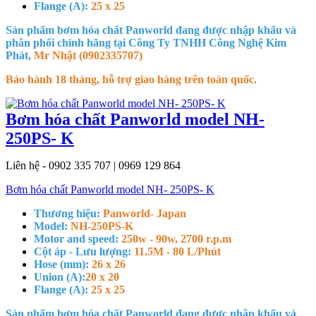
Flange (A):
25 x 25
Sản phẩm bơm hóa chất Panworld đang được nhập khẩu và
phân phối chính hãng tại Công Ty TNHH Công Nghệ Kim
Phát,
Mr Nhật (0902335707)
Bảo hành 18 tháng, hỗ trợ giao hàng trên toàn quốc.
Bơm hóa chất Panworld model NH-
250PS- K
Liên hệ - 0902 335 707 | 0969 129 864
Bơm hóa chất Panworld model NH- 250PS- K
Thương hiệu:
Panworld- Japan
Model:
NH-250PS-K
Motor and speed:
250w - 90w, 2700 r.p.m
Cột áp - Lưu lượng:
11.5M - 80 L/Phút
Hose (mm):
26 x 26
Union (A):
20 x 20
Flange (A):
25 x 25
Sản phẩm bơm hóa chất Panworld đang được nhập khẩu và