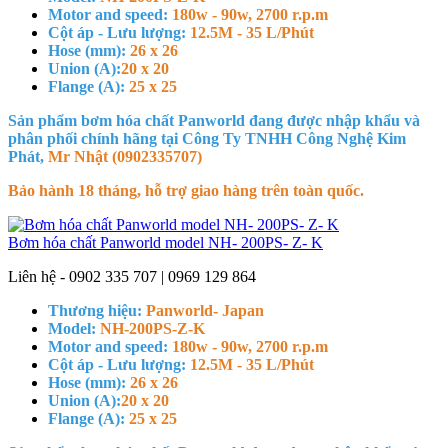
Motor and speed:
180w - 90w, 2700 r.p.m
Cột áp - Lưu lượng:
12.5M - 35 L/Phút
Hose (mm):
26 x 26
Union (A):
20 x 20
Flange (A):
25 x 25
Sản phẩm bơm hóa chất Panworld đang được nhập khẩu và
phân phối chính hãng tại Công Ty TNHH Công Nghệ Kim
Phát,
Mr Nhật (0902335707)
Bảo hành 18 tháng, hỗ trợ giao hàng trên toàn quốc.
Bơm hóa chất Panworld model NH- 200PS- Z- K
Liên hệ - 0902 335 707 | 0969 129 864
Thương hiệu:
Panworld- Japan
Model:
NH-200PS-Z-K
Motor and speed:
180w - 90w, 2700 r.p.m
Cột áp - Lưu lượng:
12.5M - 35 L/Phút
Hose (mm):
26 x 26
Union (A):
20 x 20
Flange (A):
25 x 25