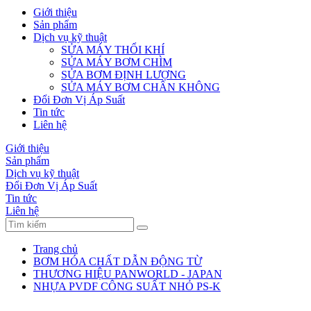
Giới thiệu
Sản phẩm
Dịch vụ kỹ thuật
SỬA MÁY THỔI KHÍ
SỬA MÁY BƠM CHÌM
SỬA BƠM ĐỊNH LƯỢNG
SỬA MÁY BƠM CHÂN KHÔNG
Đổi Đơn Vị Áp Suất
Tin tức
Liên hệ
Giới thiệu
Sản phẩm
Dịch vụ kỹ thuật
Đổi Đơn Vị Áp Suất
Tin tức
Liên hệ
Trang chủ
BƠM HÓA CHẤT DẪN ĐỘNG TỪ
THƯƠNG HIỆU PANWORLD - JAPAN
NHỰA PVDF CÔNG SUẤT NHỎ PS-K