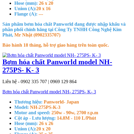
Hose (mm):
26 x 20
Union (A):
20 x 16
Flange (A):
---
Sản phẩm bơm hóa chất Panworld đang được nhập khẩu và
phân phối chính hãng tại Công Ty TNHH Công Nghệ Kim
Phát,
Mr Nhật (0902335707)
Bảo hành 18 tháng, hỗ trợ giao hàng trên toàn quốc.
Bơm hóa chất Panworld model NH-
275PS- K- 3
Liên hệ - 0902 335 707 | 0969 129 864
Bơm hóa chất Panworld model NH- 275PS- K- 3
Thương hiệu:
Panworld- Japan
Model:
NH-275PS-K-3
Motor and speed:
250w - 90w, 2700 r.p.m
Cột áp - Lưu lượng:
14.8M - 110 L/Phút
Hose (mm):
26 x 26
Union (A):
20 x 20