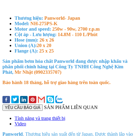
Thương hiệu:
Panworld- Japan
Model:
NH-275PS-K
Motor and speed:
250w - 90w, 2700 r.p.m
Cột áp - Lưu lượng:
14.8M - 110 L/Phút
Hose (mm):
26 x 26
Union (A):
20 x 20
Flange (A):
25 x 25
Sản phẩm bơm hóa chất Panworld đang được nhập khẩu và
phân phối chính hãng tại Công Ty TNHH Công Nghệ Kim
Phát,
Mr Nhật (0902335707)
Bảo hành 18 tháng, hỗ trợ giao hàng trên toàn quốc.
SẢN PHẨM LIÊN QUAN
YÊU CẦU BÁO GIÁ
Tính năng và trang thiết bị
Video
Panworld
. Thương hiệu sản xuất đến từ Japan. Được thành lập vào