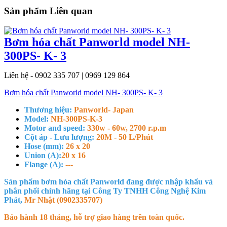
Sản phẩm Liên quan
Bơm hóa chất Panworld model NH-
300PS- K- 3
Liên hệ - 0902 335 707 | 0969 129 864
Bơm hóa chất Panworld model NH- 300PS- K- 3
Thương hiệu:
Panworld- Japan
Model:
NH-300PS-K-3
Motor and speed:
330w - 60w, 2700 r.p.m
Cột áp - Lưu lượng:
20M - 50 L/Phút
Hose (mm):
26 x 20
Union (A):
20 x 16
Flange (A):
---
Sản phẩm bơm hóa chất Panworld đang được nhập khẩu và
phân phối chính hãng tại Công Ty TNHH Công Nghệ Kim
Phát,
Mr Nhật (0902335707)
Bảo hành 18 tháng, hỗ trợ giao hàng trên toàn quốc.