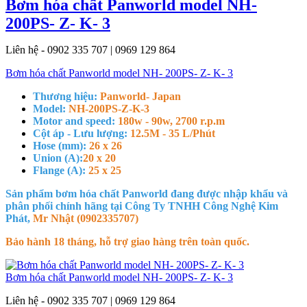
Bơm hóa chất Panworld model NH-
200PS- Z- K- 3
Liên hệ - 0902 335 707 | 0969 129 864
Bơm hóa chất Panworld model NH- 200PS- Z- K- 3
Thương hiệu:
Panworld- Japan
Model:
NH-200PS-Z-K-3
Motor and speed:
180w - 90w, 2700 r.p.m
Cột áp - Lưu lượng:
12.5M - 35 L/Phút
Hose (mm):
26 x 26
Union (A):
20 x 20
Flange (A):
25 x 25
Sản phẩm bơm hóa chất Panworld đang được nhập khẩu và
phân phối chính hãng tại Công Ty TNHH Công Nghệ Kim
Phát,
Mr Nhật (0902335707)
Bảo hành 18 tháng, hỗ trợ giao hàng trên toàn quốc.
Bơm hóa chất Panworld model NH- 200PS- Z- K- 3
Liên hệ - 0902 335 707 | 0969 129 864