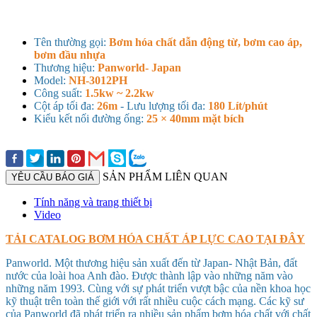
Tên thường gọi:
Bơm hóa chất dẫn động từ, bơm cao áp,
bơm đầu nhựa
Thương hiệu:
Panworld- Japan
Model:
NH-3012PH
Công suất:
1.5kw ~ 2.2kw
Cột áp tối đa:
26m
- Lưu lượng tối đa:
180 Lít/phút
Kiểu kết nối đường ống:
25 × 40mm mặt bích
SẢN PHẨM LIÊN QUAN
YÊU CẦU BÁO GIÁ
Tính năng và trang thiết bị
Video
TẢI CATALOG BƠM HÓA CHẤT ÁP LỰC CAO TẠI ĐÂY
Panworld. Một thương hiệu sản xuất đến từ Japan- Nhật Bản, đất
nước của loài hoa Anh đào. Được thành lập vào những năm vào
những năm 1993. Cùng với sự phát triển vượt bậc của nền khoa học
kỹ thuật trên toàn thế giới với rất nhiều cuộc cách mạng. Các kỹ sư
của Panworld đã phát triển ra nhiều sản phẩm bơm hóa chất với chất