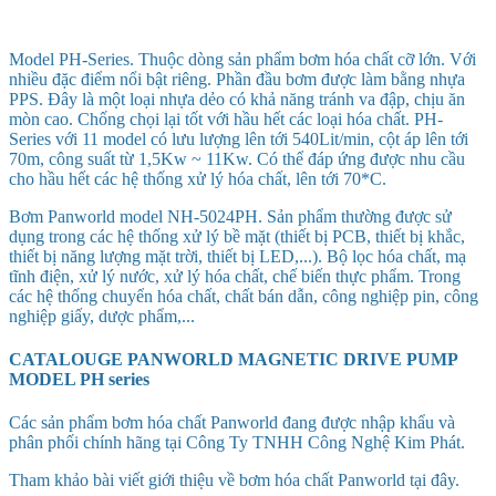
Model PH-Series. Thuộc dòng sản phẩm bơm hóa chất cỡ lớn. Với
nhiều đặc điểm nổi bật riêng. Phần đầu bơm được làm bằng nhựa
PPS. Đây là một loại nhựa dẻo có khả năng tránh va đập, chịu ăn
mòn cao. Chống chọi lại tốt với hầu hết các loại hóa chất. PH-
Series với 11 model có lưu lượng lên tới 540Lit/min, cột áp lên tới
70m, công suất từ 1,5Kw ~ 11Kw. Có thể đáp ứng được nhu cầu
cho hầu hết các hệ thống xử lý hóa chất, lên tới 70*C.
Bơm Panworld model NH-5024PH. Sản phẩm thường được sử
dụng trong các hệ thống xử lý bề mặt (thiết bị PCB, thiết bị khắc,
thiết bị năng lượng mặt trời, thiết bị LED,...). Bộ lọc hóa chất, mạ
tĩnh điện, xử lý nước, xử lý hóa chất, chế biến thực phẩm. Trong
các hệ thống chuyển hóa chất, chất bán dẫn, công nghiệp pin, công
nghiệp giấy, dược phẩm,...
CATALOUGE PANWORLD MAGNETIC DRIVE PUMP
MODEL PH series
Các sản phẩm bơm hóa chất Panworld đang được nhập khẩu và
phân phối chính hãng tại Công Ty TNHH Công Nghệ Kim Phát.
Tham khảo bài viết giới thiệu về bơm hóa chất Panworld tại đây.