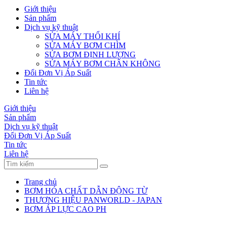
Giới thiệu
Sản phẩm
Dịch vụ kỹ thuật
SỬA MÁY THỔI KHÍ
SỬA MÁY BƠM CHÌM
SỬA BƠM ĐỊNH LƯỢNG
SỬA MÁY BƠM CHÂN KHÔNG
Đổi Đơn Vị Áp Suất
Tin tức
Liên hệ
Giới thiệu
Sản phẩm
Dịch vụ kỹ thuật
Đổi Đơn Vị Áp Suất
Tin tức
Liên hệ
Trang chủ
BƠM HÓA CHẤT DẪN ĐỘNG TỪ
THƯƠNG HIỆU PANWORLD - JAPAN
BƠM ÁP LỰC CAO PH