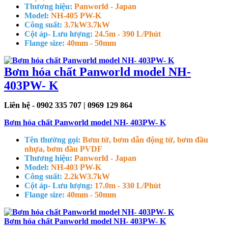
Thương hiệu:
Panworld - Japan
Model:
NH-405 PW-K
Công suất:
3.7kW
3.7kW
Cột áp- Lưu lượng:
24.5m - 390 L/Phút
Flange size:
40mm - 50mm
Bơm hóa chất Panworld model NH-
403PW- K
Liên hệ - 0902 335 707 | 0969 129 864
Bơm hóa chất Panworld model NH- 403PW- K
Tên thường gọi:
Bơm từ, bơm dẫn động từ, bơm đầu
nhựa, bơm đầu PVDF
Thương hiệu:
Panworld - Japan
Model:
NH-403 PW-K
Công suất:
2.2kW
3.7kW
Cột áp- Lưu lượng:
17.0m - 330 L/Phút
Flange size:
40mm - 50mm
Bơm hóa chất Panworld model NH- 403PW- K