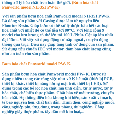
thống xử lý hóa chất trên toàn thế giới.
(Bơm hóa chất
Panworld model
NH-351 PW-K
)
Với sản phẩm bơm hóa chất Panworld model NH-351 PW-K
.
Là dòng sản phẩm với Casing được làm từ nguyên liệu
Fluorine Resin. Giúp bơm có thể xử lý được hầu hết các loại
hóa chất với nhiệt độ có thể liên tới 80*C. Với tổng cộng 9
model cho lưu lượng có thể lên tới
100 L/Phút
. Cột áp lớn nhất
đạt 15m
. Với việc sử dụng động cơ nắp ngoài , truyền động
thông qua trục. Điều này giúp tăng tính cơ động của sản phẩm.
Sử dụng tiêu chuẩn IEC với motor, đảm bảo chất lượng cũng
như an toàn cho sản phẩm.
Bơm hóa chất Panworld model PW- K.
Sản phẩm bơm hóa chất Panworld model PW- K. Được sử
dụng nhiều trong các công việc như xử lý bề mặt (thiết bị PCB,
thiết bị khắc, thiết bị năng lượng mặt trời, thiết bị LED). Sử
dụng trong các bộ lọc hóa chất, mạ tĩnh điện, xử lý nước, xử lý
hóa chất, chế biến thực phẩm. Chất bảo vệ môi trường, chuyển
hóa chất. Hệ thống điều hòa không khí biển, sản xuất vi mạch,
tế bào nguyên liệu, chất bán dẫn. Trạm điện, công nghiệp muối,
công nghiệp pin, ứng dụng trong phòng thí nghiệm. Công
nghiệp giấy thực phẩm, tẩy dầu mỡ kim loại,...