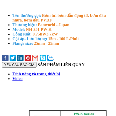
Tên thường gọi:
Bơm từ, bơm dẫn động từ, bơm đầu
nhựa, bơm đầu PVDF
Thương hiệu:
Panworld - Japan
Model:
NH-351 PW-K
Công suất:
0.75kW
3.7kW
Cột áp- Lưu lượng:
15m - 100 L/Phút
Flange size:
25mm - 25mm
SẢN PHẨM LIÊN QUAN
YÊU CẦU BÁO GIÁ
Tính năng và trang thiết bị
Video