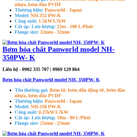
nhựa, bơm đầu PVDF
Thương hiệu:
Panworld - Japan
Model:
NH-352 PW-K
Công suất:
1.5kW
3.7kW
Cột áp- Lưu lượng:
23m - 100 L/Phút
Flange size:
32mm - 32mm
Bơm hóa chất Panworld model NH-
350PW- K
Liên hệ - 0902 335 707 | 0969 129 864
Bơm hóa chất Panworld model NH- 350PW- K
Tên thường gọi:
Bơm từ, bơm dẫn động từ, bơm đầu
nhựa, bơm đầu PVDF
Thương hiệu:
Panworld - Japan
Model:
NH-350 PW-K
Công suất:
0.37kW
3.7kW
Cột áp- Lưu lượng:
10m - 80 L/Phút
Flange size:
25mm - 25mm