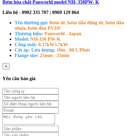
Bơm hóa chất Panworld model NH- 350PW- K
Liên hệ - 0902 335 707 | 0969 129 864
Tên thường gọi:
Bơm từ, bơm dẫn động từ, bơm đầu
nhựa, bơm đầu PVDF
Thương hiệu:
Panworld - Japan
Model:
NH-350 PW-K
Công suất:
0.37kW
3.7kW
Cột áp- Lưu lượng:
10m - 80 L/Phút
Flange size:
25mm - 25mm
×
Yêu cầu báo giá