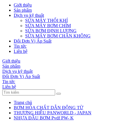
Giới thiệu
Sản phẩm
Dịch vụ kỹ thuật
SỬA MÁY THỔI KHÍ
SỬA MÁY BƠM CHÌM
SỬA BƠM ĐỊNH LƯỢNG
SỬA MÁY BƠM CHÂN KHÔNG
Đổi Đơn Vị Áp Suất
Tin tức
Liên hệ
Giới thiệu
Sản phẩm
Dịch vụ kỹ thuật
Đổi Đơn Vị Áp Suất
Tin tức
Liên hệ
Trang chủ
BƠM HÓA CHẤT DẪN ĐỘNG TỪ
THƯƠNG HIỆU PANWORLD - JAPAN
NHỰA ĐẦU BƠM Pvdf PW- K