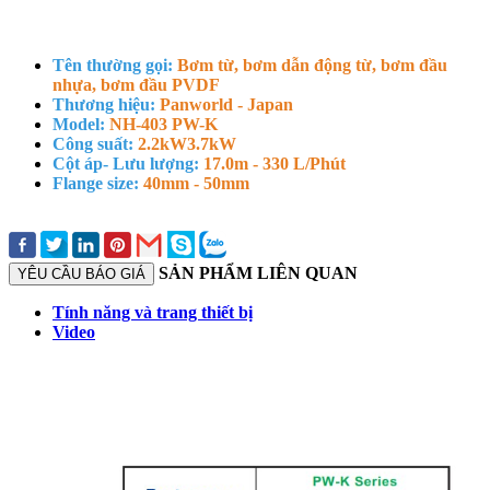
Tên thường gọi:
Bơm từ, bơm dẫn động từ, bơm đầu
nhựa, bơm đầu PVDF
Thương hiệu:
Panworld - Japan
Model:
NH-403 PW-K
Công suất:
2.2kW
3.7kW
Cột áp- Lưu lượng:
17.0m - 330 L/Phút
Flange size:
40mm - 50mm
SẢN PHẨM LIÊN QUAN
YÊU CẦU BÁO GIÁ
Tính năng và trang thiết bị
Video