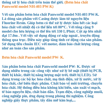
thống xử lý hóa chất trên toàn thế giới.
(Bơm hóa chất
Panworld model
NH-403 PW-K
)
Với sản phẩm bơm hóa chất Panworld model NH-403 PW-K
.
Là dòng sản phẩm với Casing được làm từ nguyên liệu
Fluorine Resin. Giúp bơm có thể xử lý được hầu hết các loại
hóa chất với nhiệt độ có thể liên tới 80*C. Với tổng cộng 9
model cho lưu lượng có thể lên tới
330 L/Phút
. Cột áp lớn nhất
đạt 17.0m
. Với việc sử dụng động cơ nắp ngoài , truyền động
thông qua trục. Điều này giúp tăng tính cơ động của sản phẩm.
Sử dụng tiêu chuẩn IEC với motor, đảm bảo chất lượng cũng
như an toàn cho sản phẩm.
Bơm hóa chất Panworld model PW- K.
Sản phẩm bơm hóa chất Panworld model PW- K. Được sử
dụng nhiều trong các công việc như xử lý bề mặt (thiết bị PCB,
thiết bị khắc, thiết bị năng lượng mặt trời, thiết bị LED). Sử
dụng trong các bộ lọc hóa chất, mạ tĩnh điện, xử lý nước, xử lý
hóa chất, chế biến thực phẩm. Chất bảo vệ môi trường, chuyển
hóa chất. Hệ thống điều hòa không khí biển, sản xuất vi mạch,
tế bào nguyên liệu, chất bán dẫn. Trạm điện, công nghiệp muối,
công nghiệp pin, ứng dụng trong phòng thí nghiệm. Công
nghiệp giấy thực phẩm, tẩy dầu mỡ kim loại,...