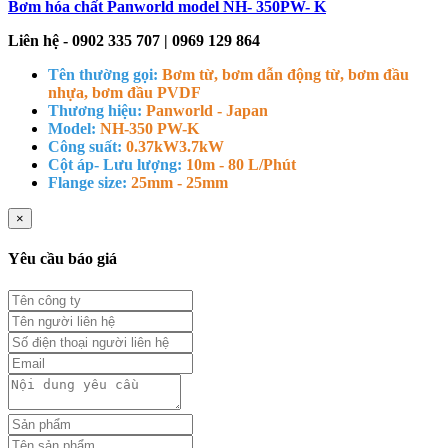
Bơm hóa chất Panworld model NH- 350PW- K
Liên hệ - 0902 335 707 | 0969 129 864
Tên thường gọi:
Bơm từ, bơm dẫn động từ, bơm đầu
nhựa, bơm đầu PVDF
Thương hiệu:
Panworld - Japan
Model:
NH-350 PW-K
Công suất:
0.37kW
3.7kW
Cột áp- Lưu lượng:
10m - 80 L/Phút
Flange size:
25mm - 25mm
×
Yêu cầu báo giá