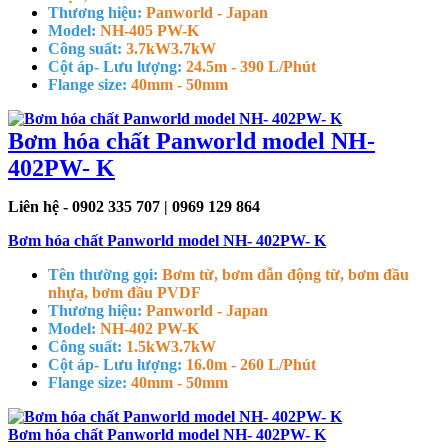
Thương hiệu:
Panworld - Japan
Model:
NH-405 PW-K
Công suất:
3.7kW
3.7kW
Cột áp- Lưu lượng:
24.5m - 390 L/Phút
Flange size:
40mm - 50mm
Bơm hóa chất Panworld model NH-
402PW- K
Liên hệ - 0902 335 707 | 0969 129 864
Bơm hóa chất Panworld model NH- 402PW- K
Tên thường gọi:
Bơm từ, bơm dẫn động từ, bơm đầu
nhựa, bơm đầu PVDF
Thương hiệu:
Panworld - Japan
Model:
NH-402 PW-K
Công suất:
1.5kW
3.7kW
Cột áp- Lưu lượng:
16.0m - 260 L/Phút
Flange size:
40mm - 50mm
Bơm hóa chất Panworld model NH- 402PW- K