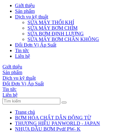
Giới thiệu
Sản phẩm
Dịch vụ kỹ thuật
SỬA MÁY THỔI KHÍ
SỬA MÁY BƠM CHÌM
SỬA BƠM ĐỊNH LƯỢNG
SỬA MÁY BƠM CHÂN KHÔNG
Đổi Đơn Vị Áp Suất
Tin tức
Liên hệ
Giới thiệu
Sản phẩm
Dịch vụ kỹ thuật
Đổi Đơn Vị Áp Suất
Tin tức
Liên hệ
Trang chủ
BƠM HÓA CHẤT DẪN ĐỘNG TỪ
THƯƠNG HIỆU PANWORLD - JAPAN
NHỰA ĐẦU BƠM Pvdf PW- K