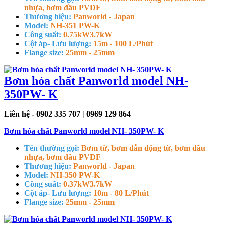
nhựa, bơm đầu PVDF
Thương hiệu:
Panworld - Japan
Model:
NH-351 PW-K
Công suất:
0.75kW
3.7kW
Cột áp- Lưu lượng:
15m - 100 L/Phút
Flange size:
25mm - 25mm
Bơm hóa chất Panworld model NH-
350PW- K
Liên hệ - 0902 335 707 | 0969 129 864
Bơm hóa chất Panworld model NH- 350PW- K
Tên thường gọi:
Bơm từ, bơm dẫn động từ, bơm đầu
nhựa, bơm đầu PVDF
Thương hiệu:
Panworld - Japan
Model:
NH-350 PW-K
Công suất:
0.37kW
3.7kW
Cột áp- Lưu lượng:
10m - 80 L/Phút
Flange size:
25mm - 25mm