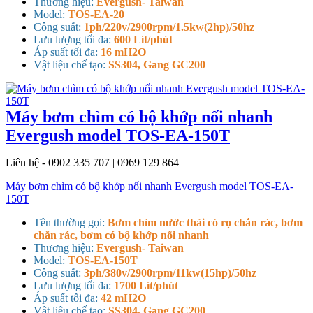
Thương hiệu:
Evergush- Taiwan
Model:
TOS-EA-20
Công suất:
1ph/220v/2900rpm/1.5kw(2hp)/50hz
Lưu lượng tối đa:
600 Lít/phút
Áp suất tối đa:
16 mH2O
Vật liệu chế tạo:
SS304, Gang GC200
Máy bơm chìm có bộ khớp nối nhanh
Evergush model TOS-EA-150T
Liên hệ - 0902 335 707 | 0969 129 864
Máy bơm chìm có bộ khớp nối nhanh Evergush model TOS-EA-
150T
Tên thường gọi:
Bơm chìm nước thải có rọ chắn rác, bơm
chắn rác, bơm có bộ khớp nối nhanh
Thương hiệu:
Evergush- Taiwan
Model:
TOS-EA-150T
Công suất:
3ph/380v/2900rpm/11kw(15hp)/50hz
Lưu lượng tối đa:
1700 Lít/phút
Áp suất tối đa:
42 mH2O
Vật liệu chế tạo:
SS304, Gang GC200