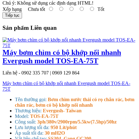
Chú ý:
Không sử dụng các định dạng HTML!
Xếp hạng
Chưa tốt
Tốt
Tiếp tục
Sản phẩm Liên quan
Máy bơm chìm có bộ khớp nối nhanh
Evergush model TOS-EA-75T
Liên hệ - 0902 335 707 | 0969 129 864
Máy bơm chìm có bộ khớp nối nhanh Evergush model TOS-EA-
75T
Tên thường gọi:
Bơm chìm nước thải có rọ chắn rác, bơm
chắn rác, bơm có bộ khớp nối nhanh
Thương hiệu:
Evergush- Taiwan
Model:
TOS-EA-75T
Công suất:
3ph/380v/2900rpm/5.5kw(7.5hp)/50hz
Lưu lượng tối đa:
950 Lít/phút
Áp suất tối đa:
30 mH2O
Vật liệu chế tạo:
SS304, Gang GC200