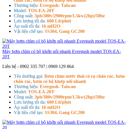
chắn rác, bơm có bộ khớp nối nhanh
Thương hiệu:
Evergush- Taiwan
Model:
TOS-EA-20T
Công suất:
3ph/380v/2900rpm/1.5kw(2hp)/50hz
Lưu lượng tối đa:
600 Lít/phút
Áp suất tối đa:
16 mH2O
Vật liệu chế tạo:
SS304, Gang GC200
Máy bơm chìm có bộ khớp nối nhanh Evergush model TOS-EA-
20T
Liên hệ - 0902 335 707 | 0969 129 864
Tên thường gọi:
Bơm chìm nước thải có rọ chắn rác, bơm
chắn rác, bơm có bộ khớp nối nhanh
Thương hiệu:
Evergush- Taiwan
Model:
TOS-EA-20T
Công suất:
3ph/380v/2900rpm/1.5kw(2hp)/50hz
Lưu lượng tối đa:
600 Lít/phút
Áp suất tối đa:
16 mH2O
Vật liệu chế tạo:
SS304, Gang GC200