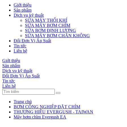
Giới thiệu
Sản phẩm
Dịch vụ kỹ thuật
SỬA MÁY THỔI KHÍ
SỬA MÁY BƠM CHÌM
SỬA BƠM ĐỊNH LƯỢNG
SỬA MÁY BƠM CHÂN KHÔNG
Đổi Đơn Vị Áp Suất
Tin tức
Liên hệ
Giới thiệu
Sản phẩm
Dịch vụ kỹ thuật
Đổi Đơn Vị Áp Suất
Tin tức
Liên hệ
Trang chủ
BƠM CÔNG NGHIỆP ĐẶT CHÌM
THƯƠNG HIỆU EVERGUSH - TAIWAN
Máy bơm chìm Evergush EA