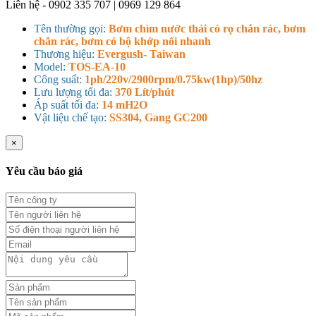
Liên hệ - 0902 335 707 | 0969 129 864
Tên thường gọi:
Bơm chìm nước thải có rọ chắn rác, bơm
chắn rác, bơm có bộ khớp nối nhanh
Thương hiệu:
Evergush- Taiwan
Model:
TOS-EA-10
Công suất:
1ph/220v/2900rpm/0.75kw(1hp)/50hz
Lưu lượng tối đa:
370 Lít/phút
Áp suất tối đa:
14 mH2O
Vật liệu chế tạo:
SS304, Gang GC200
×
Yêu cầu báo giá