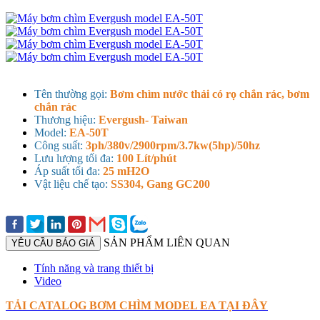
Tên thường gọi:
Bơm chìm nước thải có rọ chắn rác, bơm
chắn rác
Thương hiệu:
Evergush- Taiwan
Model:
EA-50T
Công suất:
3ph/380v/2900rpm/3.7kw(5hp)/50hz
Lưu lượng tối đa:
100 Lít/phút
Áp suất tối đa:
25 mH2O
Vật liệu chế tạo:
SS304, Gang GC200
SẢN PHẨM LIÊN QUAN
YÊU CẦU BÁO GIÁ
Tính năng và trang thiết bị
Video
TẢI CATALOG BƠM CHÌM MODEL EA TẠI ĐÂY