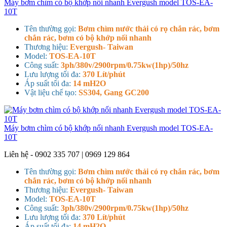
Máy bơm chìm có bộ khớp nối nhanh Evergush model TOS-EA-
10T
Tên thường gọi:
Bơm chìm nước thải có rọ chắn rác, bơm
chắn rác, bơm có bộ khớp nối nhanh
Thương hiệu:
Evergush- Taiwan
Model:
TOS-EA-10T
Công suất:
3ph/380v/2900rpm/0.75kw(1hp)/50hz
Lưu lượng tối đa:
370 Lít/phút
Áp suất tối đa:
14 mH2O
Vật liệu chế tạo:
SS304, Gang GC200
Máy bơm chìm có bộ khớp nối nhanh Evergush model TOS-EA-
10T
Liên hệ - 0902 335 707 | 0969 129 864
Tên thường gọi:
Bơm chìm nước thải có rọ chắn rác, bơm
chắn rác, bơm có bộ khớp nối nhanh
Thương hiệu:
Evergush- Taiwan
Model:
TOS-EA-10T
Công suất:
3ph/380v/2900rpm/0.75kw(1hp)/50hz
Lưu lượng tối đa:
370 Lít/phút
Áp suất tối đa:
14 mH2O