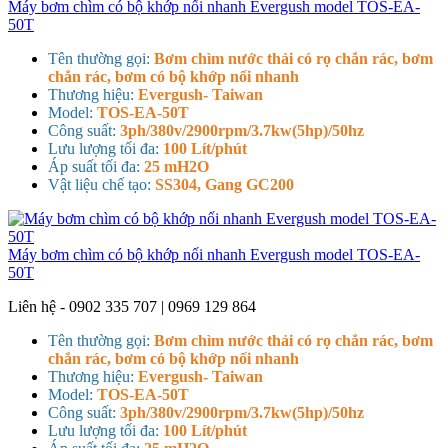
Máy bơm chìm có bộ khớp nối nhanh Evergush model TOS-EA-
50T
Tên thường gọi:
Bơm chìm nước thải có rọ chắn rác, bơm
chắn rác, bơm có bộ khớp nối nhanh
Thương hiệu:
Evergush- Taiwan
Model:
TOS-EA-50T
Công suất:
3ph/380v/2900rpm/3.7kw(5hp)/50hz
Lưu lượng tối đa:
100 Lít/phút
Áp suất tối đa:
25 mH2O
Vật liệu chế tạo:
SS304, Gang GC200
Máy bơm chìm có bộ khớp nối nhanh Evergush model TOS-EA-
50T
Liên hệ - 0902 335 707 | 0969 129 864
Tên thường gọi:
Bơm chìm nước thải có rọ chắn rác, bơm
chắn rác, bơm có bộ khớp nối nhanh
Thương hiệu:
Evergush- Taiwan
Model:
TOS-EA-50T
Công suất:
3ph/380v/2900rpm/3.7kw(5hp)/50hz
Lưu lượng tối đa:
100 Lít/phút