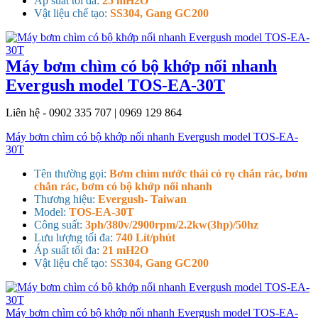
Áp suất tối đa:
25 mH2O
Vật liệu chế tạo:
SS304, Gang GC200
Máy bơm chìm có bộ khớp nối nhanh
Evergush model TOS-EA-30T
Liên hệ - 0902 335 707 | 0969 129 864
Máy bơm chìm có bộ khớp nối nhanh Evergush model TOS-EA-
30T
Tên thường gọi:
Bơm chìm nước thải có rọ chắn rác, bơm
chắn rác, bơm có bộ khớp nối nhanh
Thương hiệu:
Evergush- Taiwan
Model:
TOS-EA-30T
Công suất:
3ph/380v/2900rpm/2.2kw(3hp)/50hz
Lưu lượng tối đa:
740 Lít/phút
Áp suất tối đa:
21 mH2O
Vật liệu chế tạo:
SS304, Gang GC200
Máy bơm chìm có bộ khớp nối nhanh Evergush model TOS-EA-