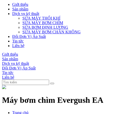
Giới thiệu
Sản phẩm
Dịch vụ kỹ thuật
SỬA MÁY THỔI KHÍ
SỬA MÁY BƠM CHÌM
SỬA BƠM ĐỊNH LƯỢNG
SỬA MÁY BƠM CHÂN KHÔNG
Đổi Đơn Vị Áp Suất
Tin tức
Liên hệ
Giới thiệu
Sản phẩm
Dịch vụ kỹ thuật
Đổi Đơn Vị Áp Suất
Tin tức
Liên hệ
Máy bơm chìm Evergush EA
Trang chủ