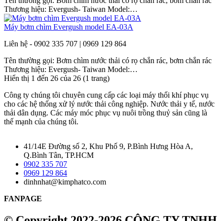
Tên thường gọi: Bơm chìm nước thải có rọ chắn rác, bơm chắn rác
Thương hiệu: Evergush- Taiwan Model:…
Máy bơm chìm Evergush model EA-03A
Liên hệ - 0902 335 707 | 0969 129 864
Tên thường gọi: Bơm chìm nước thải có rọ chắn rác, bơm chắn rác
Thương hiệu: Evergush- Taiwan Model:…
Hiển thị 1 đến 26 của 26 (1 trang)
Công ty chúng tôi chuyên cung cấp các loại máy thổi khí phục vụ
cho các hệ thống xử lý nước thải công nghiệp. Nước thải y tế, nước
thải dân dụng. Các máy móc phục vụ nuôi trồng thuỷ sản cũng là
thế mạnh của chúng tôi.
41/14E Đường số 2, Khu Phố 9, P.Bình Hưng Hòa A,
Q.Bình Tân, TP.HCM
0902 335 707
0969 129 864
dinhnhat@kimphatco.com
FANPAGE
© Copyright 2022-2026 CÔNG TY TNHH