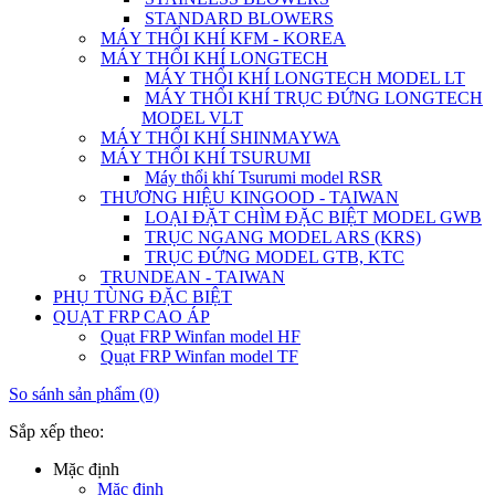
STANDARD BLOWERS
MÁY THỔI KHÍ KFM - KOREA
MÁY THỔI KHÍ LONGTECH
MÁY THỔI KHÍ LONGTECH MODEL LT
MÁY THỔI KHÍ TRỤC ĐỨNG LONGTECH
MODEL VLT
MÁY THỔI KHÍ SHINMAYWA
MÁY THỔI KHÍ TSURUMI
Máy thổi khí Tsurumi model RSR
THƯƠNG HIỆU KINGOOD - TAIWAN
LOẠI ĐẶT CHÌM ĐẶC BIỆT MODEL GWB
TRỤC NGANG MODEL ARS (KRS)
TRỤC ĐỨNG MODEL GTB, KTC
TRUNDEAN - TAIWAN
PHỤ TÙNG ĐẶC BIỆT
QUẠT FRP CAO ÁP
Quạt FRP Winfan model HF
Quạt FRP Winfan model TF
So sánh sản phẩm (0)
Sắp xếp theo:
Mặc định
Mặc định