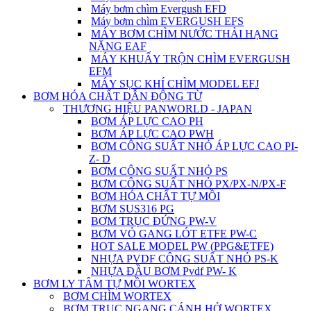
Máy bơm chìm Evergush EFD
Máy bơm chìm EVERGUSH EFS
MÁY BƠM CHÌM NƯỚC THẢI HẠNG
NẶNG EAF
MÁY KHUẤY TRỘN CHÌM EVERGUSH
EFM
MÁY SỤC KHÍ CHÌM MODEL EFJ
BƠM HÓA CHẤT DẪN ĐỘNG TỪ
THƯƠNG HIỆU PANWORLD - JAPAN
BƠM ÁP LỰC CAO PH
BƠM ÁP LỰC CAO PWH
BƠM CÔNG SUẤT NHỎ ÁP LỰC CAO PI-
Z- D
BƠM CÔNG SUẤT NHỎ PS
BƠM CÔNG SUẤT NHỎ PX/PX-N/PX-F
BƠM HÓA CHẤT TỰ MỒI
BƠM SUS316 PG
BƠM TRỤC ĐỨNG PW-V
BƠM VỎ GANG LÓT ETFE PW-C
HOT SALE MODEL PW (PPG&ETFE)
NHỰA PVDF CÔNG SUẤT NHỎ PS-K
NHỰA ĐẦU BƠM Pvdf PW- K
BƠM LY TÂM TỰ MỒI WORTEX
BƠM CHÌM WORTEX
BƠM TRỤC NGANG CÁNH HỞ WORTEX