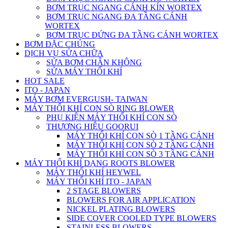
BƠM TRỤC NGANG CÁNH KÍN WORTEX
BƠM TRỤC NGANG ĐA TẦNG CÁNH
WORTEX
BƠM TRỤC ĐỨNG ĐA TẦNG CÁNH WORTEX
BƠM ĐẶC CHỦNG
DỊCH VỤ SỬA CHỮA
SỬA BƠM CHÂN KHÔNG
SỬA MÁY THỔI KHÍ
HOT SALE
ITO - JAPAN
MÁY BƠM EVERGUSH- TAIWAN
MÁY THỔI KHÍ CON SÒ RING BLOWER
PHỤ KIỆN MÁY THỔI KHÍ CON SÒ
THƯƠNG HIỆU GOORUI
MÁY THỔI KHÍ CON SÒ 1 TẦNG CÁNH
MÁY THỔI KHÍ CON SÒ 2 TẦNG CÁNH
MÁY THỔI KHÍ CON SÒ 3 TẦNG CÁNH
MÁY THỔI KHÍ DẠNG ROOTS BLOWER
MÁY THỔI KHÍ HEYWEL
MÁY THỔI KHÍ ITO - JAPAN
2 STAGE BLOWERS
BLOWERS FOR AIR APPLICATION
NICKEL PLATING BLOWERS
SIDE COVER COOLED TYPE BLOWERS
STAINLESS BLOWERS