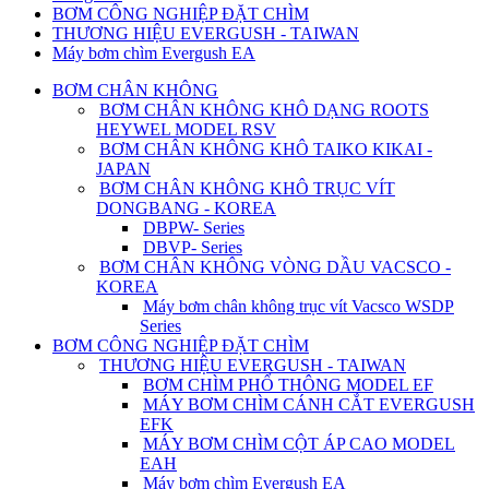
BƠM CÔNG NGHIỆP ĐẶT CHÌM
THƯƠNG HIỆU EVERGUSH - TAIWAN
Máy bơm chìm Evergush EA
BƠM CHÂN KHÔNG
BƠM CHÂN KHÔNG KHÔ DẠNG ROOTS
HEYWEL MODEL RSV
BƠM CHÂN KHÔNG KHÔ TAIKO KIKAI -
JAPAN
BƠM CHÂN KHÔNG KHÔ TRỤC VÍT
DONGBANG - KOREA
DBPW- Series
DBVP- Series
BƠM CHÂN KHÔNG VÒNG DẦU VACSCO -
KOREA
Máy bơm chân không trục vít Vacsco WSDP
Series
BƠM CÔNG NGHIỆP ĐẶT CHÌM
THƯƠNG HIỆU EVERGUSH - TAIWAN
BƠM CHÌM PHỔ THÔNG MODEL EF
MÁY BƠM CHÌM CÁNH CẮT EVERGUSH
EFK
MÁY BƠM CHÌM CỘT ÁP CAO MODEL
EAH
Máy bơm chìm Evergush EA