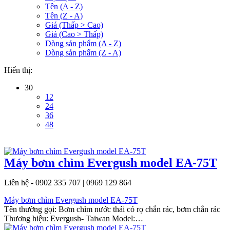
Tên (A - Z)
Tên (Z - A)
Giá (Thấp > Cao)
Giá (Cao > Thấp)
Dòng sản phẩm (A - Z)
Dòng sản phẩm (Z - A)
Hiển thị:
30
12
24
36
48
Máy bơm chìm Evergush model EA-75T
Liên hệ - 0902 335 707 | 0969 129 864
Máy bơm chìm Evergush model EA-75T
Tên thường gọi: Bơm chìm nước thải có rọ chắn rác, bơm chắn rác
Thương hiệu: Evergush- Taiwan Model:…