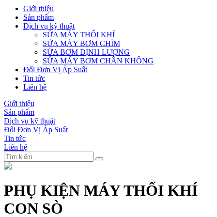
Giới thiệu
Sản phẩm
Dịch vụ kỹ thuật
SỬA MÁY THỔI KHÍ
SỬA MÁY BƠM CHÌM
SỬA BƠM ĐỊNH LƯỢNG
SỬA MÁY BƠM CHÂN KHÔNG
Đổi Đơn Vị Áp Suất
Tin tức
Liên hệ
Giới thiệu
Sản phẩm
Dịch vụ kỹ thuật
Đổi Đơn Vị Áp Suất
Tin tức
Liên hệ
PHỤ KIỆN MÁY THỔI KHÍ
CON SÒ