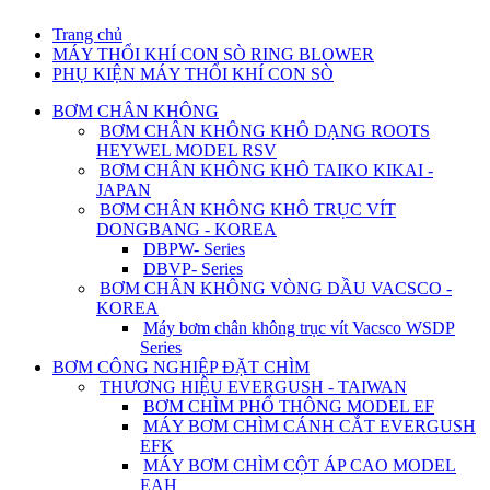
Trang chủ
MÁY THỔI KHÍ CON SÒ RING BLOWER
PHỤ KIỆN MÁY THỔI KHÍ CON SÒ
BƠM CHÂN KHÔNG
BƠM CHÂN KHÔNG KHÔ DẠNG ROOTS
HEYWEL MODEL RSV
BƠM CHÂN KHÔNG KHÔ TAIKO KIKAI -
JAPAN
BƠM CHÂN KHÔNG KHÔ TRỤC VÍT
DONGBANG - KOREA
DBPW- Series
DBVP- Series
BƠM CHÂN KHÔNG VÒNG DẦU VACSCO -
KOREA
Máy bơm chân không trục vít Vacsco WSDP
Series
BƠM CÔNG NGHIỆP ĐẶT CHÌM
THƯƠNG HIỆU EVERGUSH - TAIWAN
BƠM CHÌM PHỔ THÔNG MODEL EF
MÁY BƠM CHÌM CÁNH CẮT EVERGUSH
EFK
MÁY BƠM CHÌM CỘT ÁP CAO MODEL
EAH