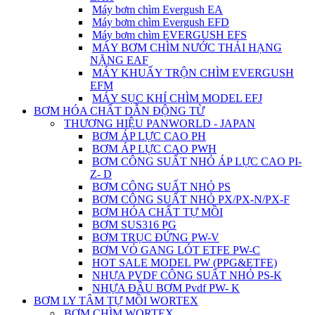
Máy bơm chìm Evergush EA
Máy bơm chìm Evergush EFD
Máy bơm chìm EVERGUSH EFS
MÁY BƠM CHÌM NƯỚC THẢI HẠNG
NẶNG EAF
MÁY KHUẤY TRỘN CHÌM EVERGUSH
EFM
MÁY SỤC KHÍ CHÌM MODEL EFJ
BƠM HÓA CHẤT DẪN ĐỘNG TỪ
THƯƠNG HIỆU PANWORLD - JAPAN
BƠM ÁP LỰC CAO PH
BƠM ÁP LỰC CAO PWH
BƠM CÔNG SUẤT NHỎ ÁP LỰC CAO PI-
Z- D
BƠM CÔNG SUẤT NHỎ PS
BƠM CÔNG SUẤT NHỎ PX/PX-N/PX-F
BƠM HÓA CHẤT TỰ MỒI
BƠM SUS316 PG
BƠM TRỤC ĐỨNG PW-V
BƠM VỎ GANG LÓT ETFE PW-C
HOT SALE MODEL PW (PPG&ETFE)
NHỰA PVDF CÔNG SUẤT NHỎ PS-K
NHỰA ĐẦU BƠM Pvdf PW- K
BƠM LY TÂM TỰ MỒI WORTEX
BƠM CHÌM WORTEX