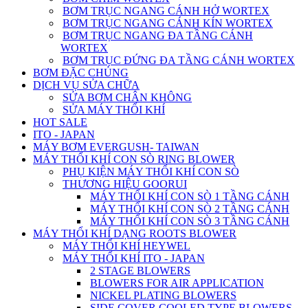
BƠM TRỤC NGANG CÁNH HỞ WORTEX
BƠM TRỤC NGANG CÁNH KÍN WORTEX
BƠM TRỤC NGANG ĐA TẦNG CÁNH
WORTEX
BƠM TRỤC ĐỨNG ĐA TẦNG CÁNH WORTEX
BƠM ĐẶC CHỦNG
DỊCH VỤ SỬA CHỮA
SỬA BƠM CHÂN KHÔNG
SỬA MÁY THỔI KHÍ
HOT SALE
ITO - JAPAN
MÁY BƠM EVERGUSH- TAIWAN
MÁY THỔI KHÍ CON SÒ RING BLOWER
PHỤ KIỆN MÁY THỔI KHÍ CON SÒ
THƯƠNG HIỆU GOORUI
MÁY THỔI KHÍ CON SÒ 1 TẦNG CÁNH
MÁY THỔI KHÍ CON SÒ 2 TẦNG CÁNH
MÁY THỔI KHÍ CON SÒ 3 TẦNG CÁNH
MÁY THỔI KHÍ DẠNG ROOTS BLOWER
MÁY THỔI KHÍ HEYWEL
MÁY THỔI KHÍ ITO - JAPAN
2 STAGE BLOWERS
BLOWERS FOR AIR APPLICATION
NICKEL PLATING BLOWERS
SIDE COVER COOLED TYPE BLOWERS