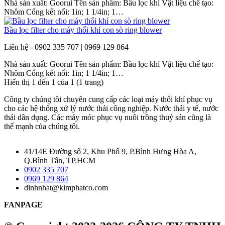
Nhà sản xuất: Goorui Tên sản phẩm: Bầu lọc khí Vật liệu chế tạo:
Nhôm Cổng kết nối: 1in; 1 1/4in; 1…
Bầu lọc filter cho máy thổi khí con sò ring blower
Liên hệ - 0902 335 707 | 0969 129 864
Nhà sản xuất: Goorui Tên sản phẩm: Bầu lọc khí Vật liệu chế tạo:
Nhôm Cổng kết nối: 1in; 1 1/4in; 1…
Hiển thị 1 đến 1 của 1 (1 trang)
Công ty chúng tôi chuyên cung cấp các loại máy thổi khí phục vụ
cho các hệ thống xử lý nước thải công nghiệp. Nước thải y tế, nước
thải dân dụng. Các máy móc phục vụ nuôi trồng thuỷ sản cũng là
thế mạnh của chúng tôi.
41/14E Đường số 2, Khu Phố 9, P.Bình Hưng Hòa A,
Q.Bình Tân, TP.HCM
0902 335 707
0969 129 864
dinhnhat@kimphatco.com
FANPAGE