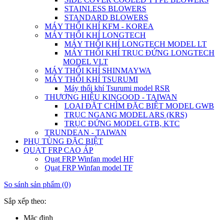
STAINLESS BLOWERS
STANDARD BLOWERS
MÁY THỔI KHÍ KFM - KOREA
MÁY THỔI KHÍ LONGTECH
MÁY THỔI KHÍ LONGTECH MODEL LT
MÁY THỔI KHÍ TRỤC ĐỨNG LONGTECH
MODEL VLT
MÁY THỔI KHÍ SHINMAYWA
MÁY THỔI KHÍ TSURUMI
Máy thổi khí Tsurumi model RSR
THƯƠNG HIỆU KINGOOD - TAIWAN
LOẠI ĐẶT CHÌM ĐẶC BIỆT MODEL GWB
TRỤC NGANG MODEL ARS (KRS)
TRỤC ĐỨNG MODEL GTB, KTC
TRUNDEAN - TAIWAN
PHỤ TÙNG ĐẶC BIỆT
QUẠT FRP CAO ÁP
Quạt FRP Winfan model HF
Quạt FRP Winfan model TF
So sánh sản phẩm (0)
Sắp xếp theo:
Mặc định