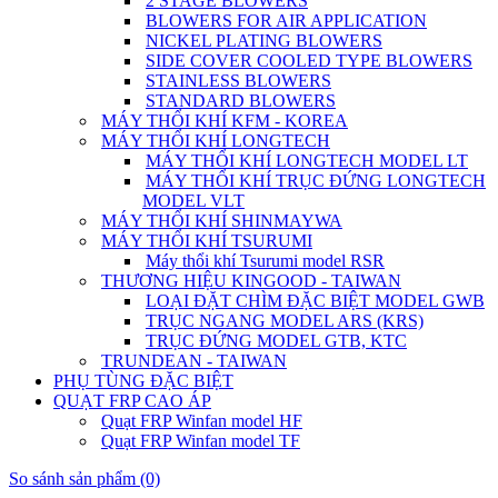
2 STAGE BLOWERS
BLOWERS FOR AIR APPLICATION
NICKEL PLATING BLOWERS
SIDE COVER COOLED TYPE BLOWERS
STAINLESS BLOWERS
STANDARD BLOWERS
MÁY THỔI KHÍ KFM - KOREA
MÁY THỔI KHÍ LONGTECH
MÁY THỔI KHÍ LONGTECH MODEL LT
MÁY THỔI KHÍ TRỤC ĐỨNG LONGTECH
MODEL VLT
MÁY THỔI KHÍ SHINMAYWA
MÁY THỔI KHÍ TSURUMI
Máy thổi khí Tsurumi model RSR
THƯƠNG HIỆU KINGOOD - TAIWAN
LOẠI ĐẶT CHÌM ĐẶC BIỆT MODEL GWB
TRỤC NGANG MODEL ARS (KRS)
TRỤC ĐỨNG MODEL GTB, KTC
TRUNDEAN - TAIWAN
PHỤ TÙNG ĐẶC BIỆT
QUẠT FRP CAO ÁP
Quạt FRP Winfan model HF
Quạt FRP Winfan model TF
So sánh sản phẩm (0)