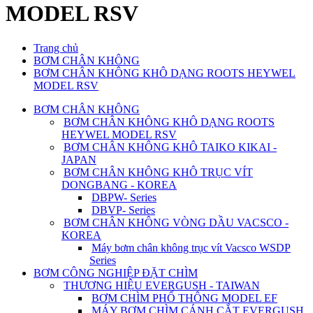
MODEL RSV
Trang chủ
BƠM CHÂN KHÔNG
BƠM CHÂN KHÔNG KHÔ DẠNG ROOTS HEYWEL
MODEL RSV
BƠM CHÂN KHÔNG
BƠM CHÂN KHÔNG KHÔ DẠNG ROOTS
HEYWEL MODEL RSV
BƠM CHÂN KHÔNG KHÔ TAIKO KIKAI -
JAPAN
BƠM CHÂN KHÔNG KHÔ TRỤC VÍT
DONGBANG - KOREA
DBPW- Series
DBVP- Series
BƠM CHÂN KHÔNG VÒNG DẦU VACSCO -
KOREA
Máy bơm chân không trục vít Vacsco WSDP
Series
BƠM CÔNG NGHIỆP ĐẶT CHÌM
THƯƠNG HIỆU EVERGUSH - TAIWAN
BƠM CHÌM PHỔ THÔNG MODEL EF
MÁY BƠM CHÌM CÁNH CẮT EVERGUSH