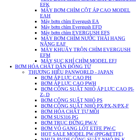
EFK
MÁY BƠM CHÌM CỘT ÁP CAO MODEL
EAH
Máy bơm chìm Evergush EA
Máy bơm chìm Evergush EFD
Máy bơm chìm EVERGUSH EFS
MÁY BƠM CHÌM NƯỚC THẢI HẠNG
NẶNG EAF
MÁY KHUẤY TRỘN CHÌM EVERGUSH
EFM
MÁY SỤC KHÍ CHÌM MODEL EFJ
BƠM HÓA CHẤT DẪN ĐỘNG TỪ
THƯƠNG HIỆU PANWORLD - JAPAN
BƠM ÁP LỰC CAO PH
BƠM ÁP LỰC CAO PWH
BƠM CÔNG SUẤT NHỎ ÁP LỰC CAO PI-
Z- D
BƠM CÔNG SUẤT NHỎ PS
BƠM CÔNG SUẤT NHỎ PX/PX-N/PX-F
BƠM HÓA CHẤT TỰ MỒI
BƠM SUS316 PG
BƠM TRỤC ĐỨNG PW-V
BƠM VỎ GANG LÓT ETFE PW-C
HOT SALE MODEL PW (PPG&ETFE)
NHỰA PVDF CÔNG SUẤT NHỎ PS-K