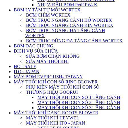
NHỰA ĐẦU BƠM Pvdf PW- K
BƠM LY TÂM TỰ MỒI WORTEX
BƠM CHÌM WORTEX
BƠM TRỤC NGANG CÁNH HỞ WORTEX
BƠM TRỤC NGANG CÁNH KÍN WORTEX
BƠM TRỤC NGANG ĐA TẦNG CÁNH
WORTEX
BƠM TRỤC ĐỨNG ĐA TẦNG CÁNH WORTEX
BƠM ĐẶC CHỦNG
DỊCH VỤ SỬA CHỮA
SỬA BƠM CHÂN KHÔNG
SỬA MÁY THỔI KHÍ
HOT SALE
ITO - JAPAN
MÁY BƠM EVERGUSH- TAIWAN
MÁY THỔI KHÍ CON SÒ RING BLOWER
PHỤ KIỆN MÁY THỔI KHÍ CON SÒ
THƯƠNG HIỆU GOORUI
MÁY THỔI KHÍ CON SÒ 1 TẦNG CÁNH
MÁY THỔI KHÍ CON SÒ 2 TẦNG CÁNH
MÁY THỔI KHÍ CON SÒ 3 TẦNG CÁNH
MÁY THỔI KHÍ DẠNG ROOTS BLOWER
MÁY THỔI KHÍ HEYWEL
MÁY THỔI KHÍ ITO - JAPAN