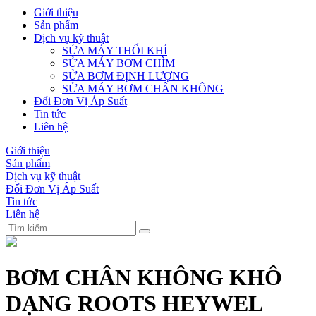
Giới thiệu
Sản phẩm
Dịch vụ kỹ thuật
SỬA MÁY THỔI KHÍ
SỬA MÁY BƠM CHÌM
SỬA BƠM ĐỊNH LƯỢNG
SỬA MÁY BƠM CHÂN KHÔNG
Đổi Đơn Vị Áp Suất
Tin tức
Liên hệ
Giới thiệu
Sản phẩm
Dịch vụ kỹ thuật
Đổi Đơn Vị Áp Suất
Tin tức
Liên hệ
BƠM CHÂN KHÔNG KHÔ
DẠNG ROOTS HEYWEL