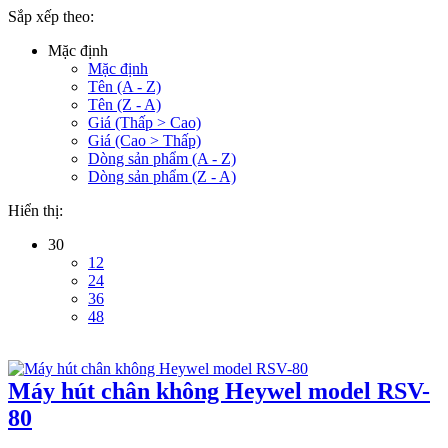
Sắp xếp theo:
Mặc định
Mặc định
Tên (A - Z)
Tên (Z - A)
Giá (Thấp > Cao)
Giá (Cao > Thấp)
Dòng sản phẩm (A - Z)
Dòng sản phẩm (Z - A)
Hiển thị:
30
12
24
36
48
Máy hút chân không Heywel model RSV-
80