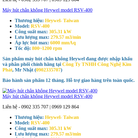
Máy hút chân không Heywel model RSV-400
Thương hiệu:
Heywel- Taiwan
Model:
RSV-400
Công suất max:
305.31 kW
Lưu lượng max:
279.57 m3/min
Áp lực hút max:
6000 mmAq
Tốc độ:
800~1200 rpm
Sản phẩm máy hút chân không Heywel đang được nhập khẩu
và phân phối chính hãng tại
Công Ty TNHH Công Nghệ Kim
Phát
, Mr Nhật (
0902335707
)
Bảo hành sản phẩm 12 tháng. Hỗ trợ giao hàng trên toàn quốc.
Máy hút chân không Heywel model RSV-400
Liên hệ - 0902 335 707 | 0969 129 864
Thương hiệu:
Heywel- Taiwan
Model:
RSV-400
Công suất max:
305.31 kW
Lưu lượng max:
279.57 m3/min