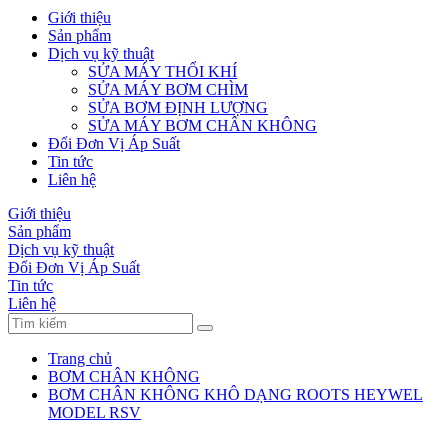
Giới thiệu
Sản phẩm
Dịch vụ kỹ thuật
SỬA MÁY THỔI KHÍ
SỬA MÁY BƠM CHÌM
SỬA BƠM ĐỊNH LƯỢNG
SỬA MÁY BƠM CHÂN KHÔNG
Đổi Đơn Vị Áp Suất
Tin tức
Liên hệ
Giới thiệu
Sản phẩm
Dịch vụ kỹ thuật
Đổi Đơn Vị Áp Suất
Tin tức
Liên hệ
Trang chủ
BƠM CHÂN KHÔNG
BƠM CHÂN KHÔNG KHÔ DẠNG ROOTS HEYWEL
MODEL RSV