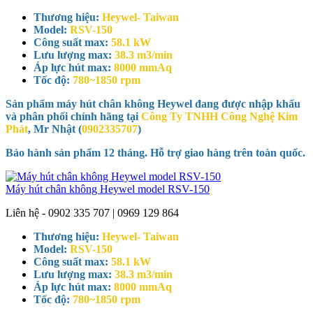
Thương hiệu:
Heywel- Taiwan
Model:
RSV-150
Công suất max:
58.1 kW
Lưu lượng max:
38.3 m3/min
Áp lực hút max:
8000 mmAq
Tốc độ:
780~1850 rpm
Sản phẩm máy hút chân không Heywel đang được nhập khẩu
và phân phối chính hãng tại
Công Ty TNHH Công Nghệ Kim
Phát
, Mr Nhật (
0902335707
)
Bảo hành sản phẩm 12 tháng. Hỗ trợ giao hàng trên toàn quốc.
Máy hút chân không Heywel model RSV-150
Liên hệ - 0902 335 707 | 0969 129 864
Thương hiệu:
Heywel- Taiwan
Model:
RSV-150
Công suất max:
58.1 kW
Lưu lượng max:
38.3 m3/min
Áp lực hút max:
8000 mmAq
Tốc độ:
780~1850 rpm