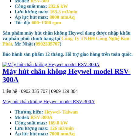
Model:
RSV-300
Công suất max:
232.6 kW
Lưu lượng max:
165.3 m3/min
Áp lực hút max:
8000 mmAq
Tốc độ:
600~1300 rpm
Sản phẩm máy hút chân không Heywel đang được nhập khẩu
và phân phối chính hãng tại
Công Ty TNHH Công Nghệ Kim
Phát
, Mr Nhật (
0902335707
)
Bảo hành sản phẩm 12 tháng. Hỗ trợ giao hàng trên toàn quốc.
Máy hút chân không Heywel model RSV-
300A
Liên hệ - 0902 335 707 | 0969 129 864
Máy hút chân không Heywel model RSV-300A
Thương hiệu:
Heywel- Taiwan
Model:
RSV-300A
Công suất max:
169.8 kW
Lưu lượng max:
126 m3/min
Áp lực hút max:
7000 mmAq