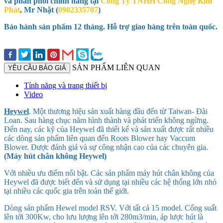
và phân phối chính hãng tại
Công Ty TNHH Công Nghệ Kim
Phát
, Mr Nhật (
0902335707
)
Bảo hành sản phẩm 12 tháng. Hỗ trợ giao hàng trên toàn quốc.
SẢN PHẨM LIÊN QUAN
YÊU CẦU BÁO GIÁ
Tính năng và trang thiết bị
Video
Heywel
. Một thương hiệu sản xuất hàng đầu đến từ Taiwan- Đài
Loan. Sau hàng chục năm hình thành và phát triển không ngừng.
Đến nay, các kỹ của Heywel đã thiết kế và sản xuất được rất nhiều
các dòng sản phẩm liên quan đến Roots Blower hay Vaccum
Blower. Được đánh giá và sự công nhận cao của các chuyên gia.
(Máy hút chân không Heywel)
Với nhiều ưu điểm nổi bật. Các sản phẩm máy hút chân không của
Heywel đã được biết đến và sử dụng tại nhiều các hệ thống lớn nhỏ
tại nhiều các quốc gia trên toàn thế giới.
Dòng sản phẩm Hewel model RSV. Với tất cả 15 model. Cống suất
lên tới 300Kw, cho lưu lượng lên tới 280m3/min, áp lược hút là