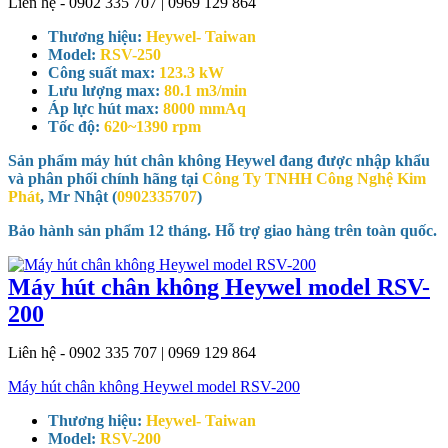
Liên hệ - 0902 335 707 | 0969 129 864
Thương hiệu:
Heywel- Taiwan
Model:
RSV-250
Công suất max:
123.3 kW
Lưu lượng max:
80.1 m3/min
Áp lực hút max:
8000 mmAq
Tốc độ:
620~1390 rpm
Sản phẩm máy hút chân không Heywel đang được nhập khẩu
và phân phối chính hãng tại
Công Ty TNHH Công Nghệ Kim
Phát
, Mr Nhật (
0902335707
)
Bảo hành sản phẩm 12 tháng. Hỗ trợ giao hàng trên toàn quốc.
Máy hút chân không Heywel model RSV-
200
Liên hệ - 0902 335 707 | 0969 129 864
Máy hút chân không Heywel model RSV-200
Thương hiệu:
Heywel- Taiwan
Model:
RSV-200