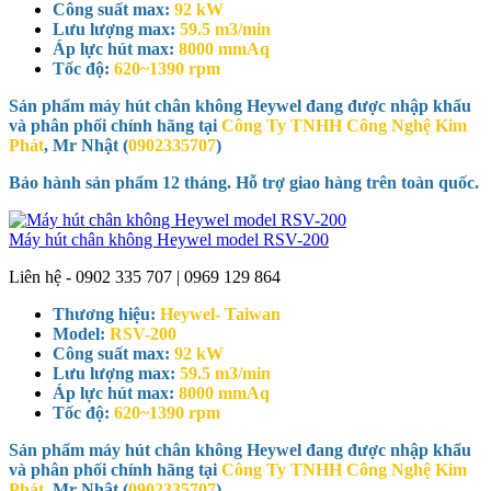
Công suất max:
92 kW
Lưu lượng max:
59.5 m3/min
Áp lực hút max:
8000 mmAq
Tốc độ:
620~1390 rpm
Sản phẩm máy hút chân không Heywel đang được nhập khẩu
và phân phối chính hãng tại
Công Ty TNHH Công Nghệ Kim
Phát
, Mr Nhật (
0902335707
)
Bảo hành sản phẩm 12 tháng. Hỗ trợ giao hàng trên toàn quốc.
Máy hút chân không Heywel model RSV-200
Liên hệ - 0902 335 707 | 0969 129 864
Thương hiệu:
Heywel- Taiwan
Model:
RSV-200
Công suất max:
92 kW
Lưu lượng max:
59.5 m3/min
Áp lực hút max:
8000 mmAq
Tốc độ:
620~1390 rpm
Sản phẩm máy hút chân không Heywel đang được nhập khẩu
và phân phối chính hãng tại
Công Ty TNHH Công Nghệ Kim
Phát
, Mr Nhật (
0902335707
)