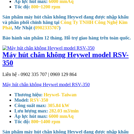
Áp lực hút max:
6000 mmAq
Tốc độ:
800~1200 rpm
Sản phẩm máy hút chân không Heywel đang được nhập khẩu
và phân phối chính hãng tại
Công Ty TNHH Công Nghệ Kim
Phát
, Mr Nhật (
0902335707
)
Bảo hành sản phẩm 12 tháng. Hỗ trợ giao hàng trên toàn quốc.
Máy hút chân không Heywel model RSV-
350
Liên hệ - 0902 335 707 | 0969 129 864
Máy hút chân không Heywel model RSV-350
Thương hiệu:
Heywel- Taiwan
Model:
RSV-350
Công suất max:
305.84 kW
Lưu lượng max:
282.03 m3/min
Áp lực hút max:
6000 mmAq
Tốc độ:
800~1400 rpm
Sản phẩm máy hút chân không Heywel đang được nhập khẩu