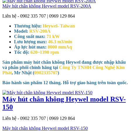
Máy hút chân không Heywel model RSV-200A
Liên hệ - 0902 335 707 | 0969 129 864
Thương hiệu:
Heywel- Taiwan
Model:
RSV-200A
Công suất max:
71 kW
Lưu lượng max:
46.3 m3/min
Áp lực hút max:
8000 mmAq
Tốc độ:
620~1390 rpm
Sản phẩm máy hút chân không Heywel đang được nhập khẩu
và phân phối chính hãng tại
Công Ty TNHH Công Nghệ Kim
Phát
, Mr Nhật (
0902335707
)
Bảo hành sản phẩm 12 tháng. Hỗ trợ giao hàng trên toàn quốc.
Máy hút chân không Heywel model RSV-
150
Liên hệ - 0902 335 707 | 0969 129 864
Máy hút chân không Heywel model RSV-150