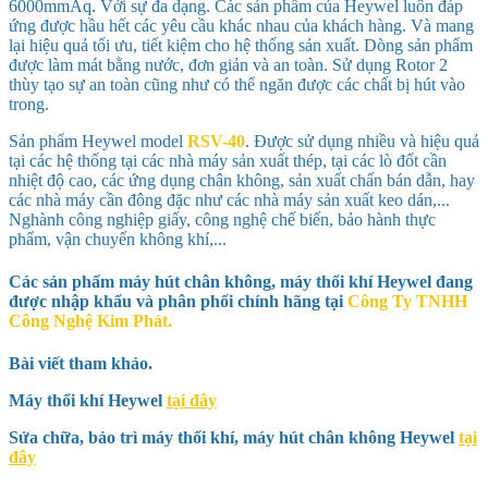
6000mmAq. Với sự đa dạng. Các sản phẩm của Heywel luôn đáp
ứng được hầu hết các yêu cầu khác nhau của khách hàng. Và mang
lại hiệu quả tối ưu, tiết kiệm cho hệ thống sản xuất. Dòng sản phẩm
được làm mát bằng nước, đơn giản và an toàn. Sử dụng Rotor 2
thùy tạo sự an toàn cũng như có thể ngăn được các chất bị hút vào
trong.
Sản phẩm Heywel model
RSV-40
. Được sử dụng nhiều và hiệu quả
tại các hệ thống tại các nhà máy sản xuất thép, tại các lò đốt cần
nhiệt độ cao, các ứng dụng chân không, sản xuất chấn bán dẫn, hay
các nhà máy cần đông đặc như các nhà máy sản xuất keo dán,...
Nghành công nghiệp giấy, công nghệ chế biến, bảo hành thực
phẩm, vận chuyển không khí,...
Các sản phẩm máy hút chân không, máy thổi khí Heywel đang
được nhập khẩu và phân phối chính hãng tại
Công Ty TNHH
Công Nghệ Kim Phát.
Bài viết tham khảo.
Máy thổi khí Heywel
tại đây
Sửa chữa, bảo trì máy thổi khí, máy hút chân không Heywel
tại
đây