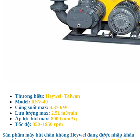
Thương hiệu:
Heywel- Taiwan
Model:
RSV-40
Công suất max:
4.37 kW
Lưu lượng max:
2.51 m3/min
Áp lực hút max:
8000 mmAq
Tốc độ:
850~1950 rpm
Sản phẩm máy hút chân không Heywel đang được nhập khẩu