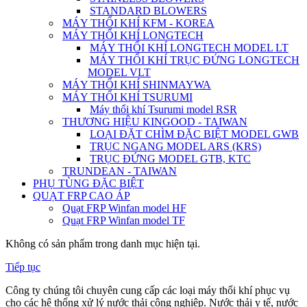
STANDARD BLOWERS
MÁY THỔI KHÍ KFM - KOREA
MÁY THỔI KHÍ LONGTECH
MÁY THỔI KHÍ LONGTECH MODEL LT
MÁY THỔI KHÍ TRỤC ĐỨNG LONGTECH
MODEL VLT
MÁY THỔI KHÍ SHINMAYWA
MÁY THỔI KHÍ TSURUMI
Máy thổi khí Tsurumi model RSR
THƯƠNG HIỆU KINGOOD - TAIWAN
LOẠI ĐẶT CHÌM ĐẶC BIỆT MODEL GWB
TRỤC NGANG MODEL ARS (KRS)
TRỤC ĐỨNG MODEL GTB, KTC
TRUNDEAN - TAIWAN
PHỤ TÙNG ĐẶC BIỆT
QUẠT FRP CAO ÁP
Quạt FRP Winfan model HF
Quạt FRP Winfan model TF
Không có sản phẩm trong danh mục hiện tại.
Tiếp tục
Công ty chúng tôi chuyên cung cấp các loại máy thổi khí phục vụ
cho các hệ thống xử lý nước thải công nghiệp. Nước thải y tế, nước