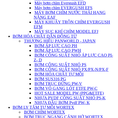
Máy bơm chìm Evergush EFD
Máy bơm chìm EVERGUSH EFS
MÁY BƠM CHÌM NƯỚC THẢI HẠNG
NẶNG EAF
MÁY KHUẤY TRỘN CHÌM EVERGUSH
EFM
MÁY SỤC KHÍ CHÌM MODEL EFJ
BƠM HÓA CHẤT DẪN ĐỘNG TỪ
THƯƠNG HIỆU PANWORLD - JAPAN
BƠM ÁP LỰC CAO PH
BƠM ÁP LỰC CAO PWH
BƠM CÔNG SUẤT NHỎ ÁP LỰC CAO PI-
Z- D
BƠM CÔNG SUẤT NHỎ PS
BƠM CÔNG SUẤT NHỎ PX/PX-N/PX-F
BƠM HÓA CHẤT TỰ MỒI
BƠM SUS316 PG
BƠM TRỤC ĐỨNG PW-V
BƠM VỎ GANG LÓT ETFE PW-C
HOT SALE MODEL PW (PPG&ETFE)
NHỰA PVDF CÔNG SUẤT NHỎ PS-K
NHỰA ĐẦU BƠM Pvdf PW- K
BƠM LY TÂM TỰ MỒI WORTEX
BƠM CHÌM WORTEX
BƠM TRỤC NGANG CÁNH HỞ WORTEX