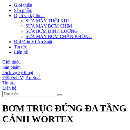
Giới thiệu
Sản phẩm
Dịch vụ kỹ thuật
SỬA MÁY THỔI KHÍ
SỬA MÁY BƠM CHÌM
SỬA BƠM ĐỊNH LƯỢNG
SỬA MÁY BƠM CHÂN KHÔNG
Đổi Đơn Vị Áp Suất
Tin tức
Liên hệ
Giới thiệu
Sản phẩm
Dịch vụ kỹ thuật
Đổi Đơn Vị Áp Suất
Tin tức
Liên hệ
BƠM TRỤC ĐỨNG ĐA TẦNG
CÁNH WORTEX