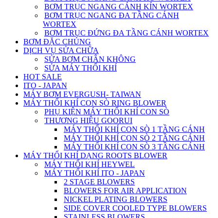
BƠM TRỤC NGANG CÁNH KÍN WORTEX
BƠM TRỤC NGANG ĐA TẦNG CÁNH
WORTEX
BƠM TRỤC ĐỨNG ĐA TẦNG CÁNH WORTEX
BƠM ĐẶC CHỦNG
DỊCH VỤ SỬA CHỮA
SỬA BƠM CHÂN KHÔNG
SỬA MÁY THỔI KHÍ
HOT SALE
ITO - JAPAN
MÁY BƠM EVERGUSH- TAIWAN
MÁY THỔI KHÍ CON SÒ RING BLOWER
PHỤ KIỆN MÁY THỔI KHÍ CON SÒ
THƯƠNG HIỆU GOORUI
MÁY THỔI KHÍ CON SÒ 1 TẦNG CÁNH
MÁY THỔI KHÍ CON SÒ 2 TẦNG CÁNH
MÁY THỔI KHÍ CON SÒ 3 TẦNG CÁNH
MÁY THỔI KHÍ DẠNG ROOTS BLOWER
MÁY THỔI KHÍ HEYWEL
MÁY THỔI KHÍ ITO - JAPAN
2 STAGE BLOWERS
BLOWERS FOR AIR APPLICATION
NICKEL PLATING BLOWERS
SIDE COVER COOLED TYPE BLOWERS
STAINLESS BLOWERS