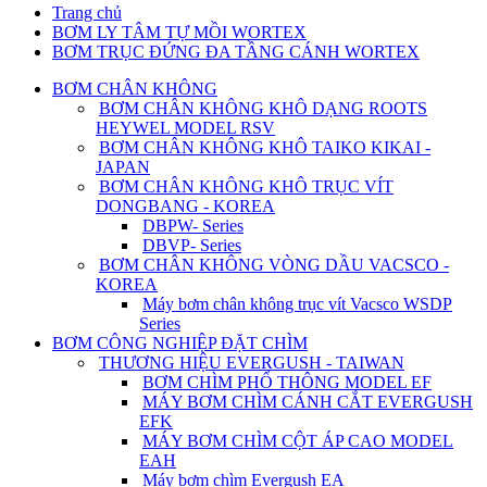
Trang chủ
BƠM LY TÂM TỰ MỒI WORTEX
BƠM TRỤC ĐỨNG ĐA TẦNG CÁNH WORTEX
BƠM CHÂN KHÔNG
BƠM CHÂN KHÔNG KHÔ DẠNG ROOTS
HEYWEL MODEL RSV
BƠM CHÂN KHÔNG KHÔ TAIKO KIKAI -
JAPAN
BƠM CHÂN KHÔNG KHÔ TRỤC VÍT
DONGBANG - KOREA
DBPW- Series
DBVP- Series
BƠM CHÂN KHÔNG VÒNG DẦU VACSCO -
KOREA
Máy bơm chân không trục vít Vacsco WSDP
Series
BƠM CÔNG NGHIỆP ĐẶT CHÌM
THƯƠNG HIỆU EVERGUSH - TAIWAN
BƠM CHÌM PHỔ THÔNG MODEL EF
MÁY BƠM CHÌM CÁNH CẮT EVERGUSH
EFK
MÁY BƠM CHÌM CỘT ÁP CAO MODEL
EAH
Máy bơm chìm Evergush EA