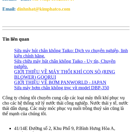
Email:
dinhnhat@kimphatco.com
Tin liên quan
Sửa máy hút chân không Taiko: Dịch vụ chuyên nghiệp, linh
kiện chính hãng.
Sửa chữa máy hút chân không Taiko - Uy tín, Chuyên
nghiệp.
GIỚI THIỆU VỀ MÁY THỔI KHÍ CON SÒ (RING
BLOWER) GOORUI
GIỚI THIỆU VỀ BƠM PANWORLD - JAPAN
Sửa máy bơm chân không trục vít model DBP-350
Công ty chúng tôi chuyên cung cấp các loại máy thổi khí phục vụ
cho các hệ thống xử lý nước thải công nghiệp. Nước thải y tế, nước
thải dân dụng. Các máy móc phục vụ nuôi trồng thuỷ sản cũng là
thế mạnh của chúng tôi.
41/14E Đường số 2, Khu Phố 9, P.Bình Hưng Hòa A,