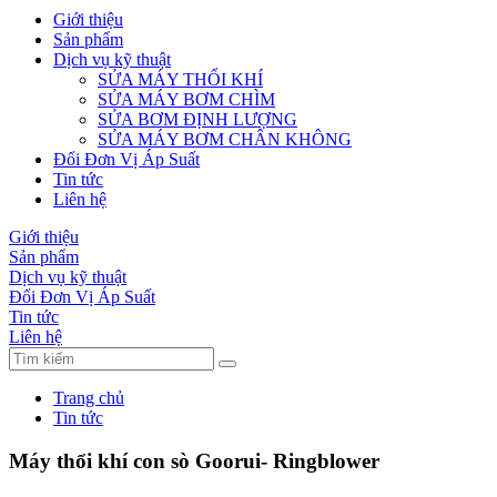
Giới thiệu
Sản phẩm
Dịch vụ kỹ thuật
SỬA MÁY THỔI KHÍ
SỬA MÁY BƠM CHÌM
SỬA BƠM ĐỊNH LƯỢNG
SỬA MÁY BƠM CHÂN KHÔNG
Đổi Đơn Vị Áp Suất
Tin tức
Liên hệ
Giới thiệu
Sản phẩm
Dịch vụ kỹ thuật
Đổi Đơn Vị Áp Suất
Tin tức
Liên hệ
Trang chủ
Tin tức
Máy thổi khí con sò Goorui- Ringblower